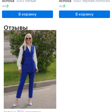
Achosa
1043 белый
Achosa
1540 черная полоска
44
42
В корзину
В корзину
Отзывы
Achosa 1102 электрик