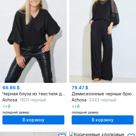
66.86 $
79.47 $
Черная блуза из текстиля для офиса и повседневности
Демисезонные черные брюки из текстиля на каждый день
Achosa
1903 черный
Achosa
2443 черный
44
44
последний размер
последний размер
В корзину
В корзину