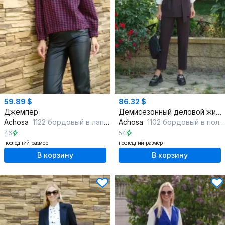
59.89 $
86.32 $
Джемпер
Демисезонный деловой жилет на каждый день фиолетовый текстиль
Achosa
1122 бордовый в лапку
Achosa
1102 бордовый в полоску
46
54
последний размер
последний размер
В корзину
В корзину