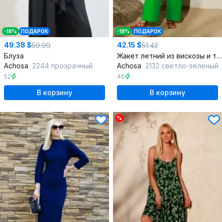
-18%
ПОДАРОК
-18%
ПОДАРОК
49.38 $
42.15 $
59.99
51.42
Блуза
Жакет летний из вискозы и текстиля в стиле повседневный
Achosa
2244 прозрачный
Achosa
2132 светло-зеленый
52
46
В корзину
В корзину
%