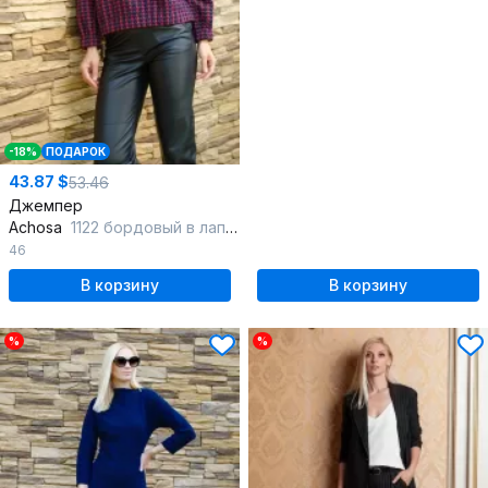
-18%
ПОДАРОК
43.87 $
53.46
Джемпер
Achosa
1122 бордовый в лапку
46
В корзину
В корзину
%
%