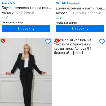
64.76 $
96.48 $
106.24
Блуза демисезонная на каждый день белая
Демисезонный жакет с подплечниками и классическим стилем
Achosa
1043 белый
Achosa
191 черная полоска
44
42
последний размер
последний размер
В корзину
В корзину
%
%