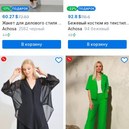
-17%
ПОДАРОК
-22%
ПОДАРОК
60.27 $
92.8 $
72.89
118.6
Жакет для делового стиля демисезонный из текстиля
Бежевый костюм из текстиля с брюками и кардиганом
Achosa
2582 черный
Achosa
94 бежевый
44
48
В корзину
В корзину
%
%