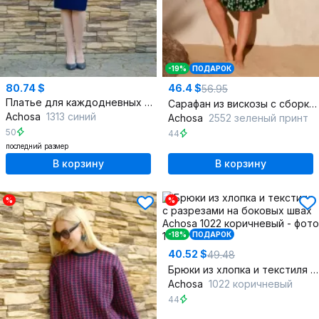
-19%
ПОДАРОК
80.74 $
46.4 $
56.95
Платье для каждодневных образов, стиль демисезон
Сарафан из вискозы с сборками и разрезами по низу
Achosa
1313 синий
Achosa
2552 зеленый принт
50
44
последний размер
В корзину
В корзину
%
%
-18%
ПОДАРОК
40.52 $
49.48
Брюки из хлопка и текстиля с разрезами на боковых швах
Achosa
1022 коричневый
44