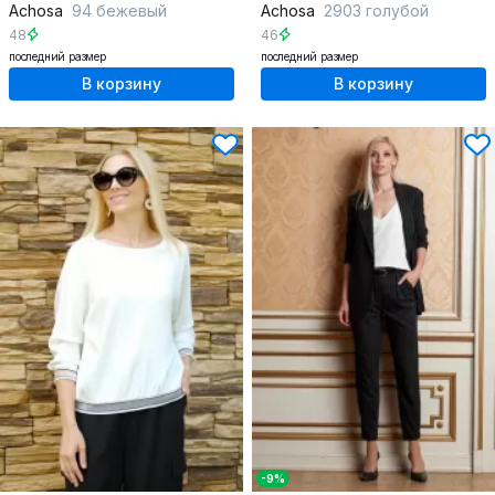
Achosa
94 бежевый
Achosa
2903 голубой
48
46
последний размер
последний размер
В корзину
В корзину
-9%