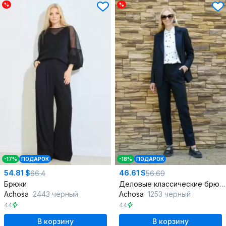
%
%
-17%
ПОДАРОК
-18%
ПОДАРОК
54.81 $
46.61 $
66.4
56.69
Брюки
Деловые классические брюки из текстиля
Achosa
2443 черный
Achosa
1253 черный
44
44
В корзину
В корзину