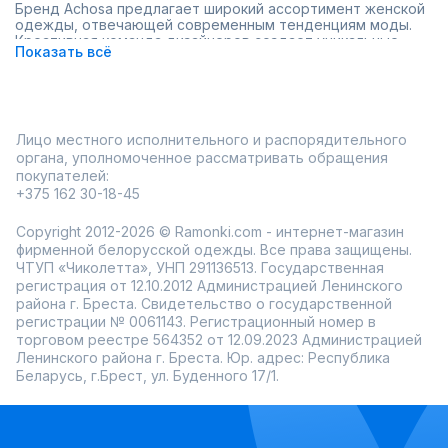
купить их изделия.
Бренд Achosa предлагает широкий ассортимент женской
одежды, отвечающей современным тенденциям моды.
Креативная команда дизайнеров создает уникальные
Показать всё
модели, сочетающие элегантность и комфорт.
Преимущества одежды Ачоса:
•
Натуральные ткани и высокое качество пошива
•
Широкий размерный ряд (от 42 до 56)
•
Оригинальные фасоны
Лицо местного исполнительного и распорядительного
•
Сдержанная элегантность, подходящая для разных
органа, уполномоченное рассматривать обращения
случаев
покупателей:
•
Сезонные коллекции и лимитированные серии
+375 162 30-18-45
Ассортимент
Copyright 2012-2026 © Ramonki.com - интернет-магазин
фирменной белорусской одежды. Все права защищены.
В каталоге вы найдете разнообразные модели на все
ЧТУП «Чиколетта», УНП 291136513. Государственная
случаи жизни:
регистрация от 12.10.2012 Администрацией Ленинского
•
Стильные платья для вечерних выходов и офиса
района г. Бреста. Свидетельство о государственной
•
Элегантные блузы и рубашки
регистрации № 0061143. Регистрационный номер в
•
Удобные брюки и комбинезоны
торговом реестре 564352 от 12.09.2023 Администрацией
•
Модные жакеты и офисные костюмы
Ленинского района г. Бреста. Юр. адрес: Республика
•
Трикотажные изделия для повседневной носки
Беларусь, г.Брест, ул. Буденного 17/1.
Особое внимание уделяется созданию универсальных
моделей, которые легко комбинировать и носить в
разных ситуациях.