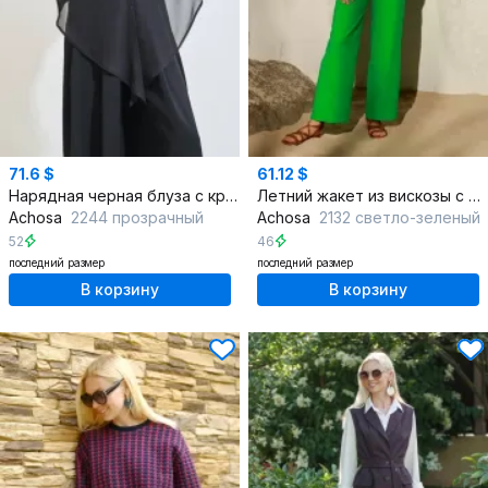
71.6 $
61.12 $
Нарядная черная блуза с круглым вырезом
Летний жакет из вискозы с легким стилем отдыха
Achosa
2244 прозрачный
Achosa
2132 светло-зеленый
52
46
последний размер
последний размер
В корзину
В корзину