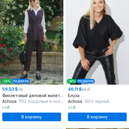
-24%
ПОДАРОК
-18%
ПОДАРОК
59.53 $
46.11 $
78
56.11
Фиолетовый деловой жилет из текстиля для повседневного стиля
Блуза
Achosa
1102 бордовый в полоску
Achosa
1903 черный
54
44
В корзину
В корзину