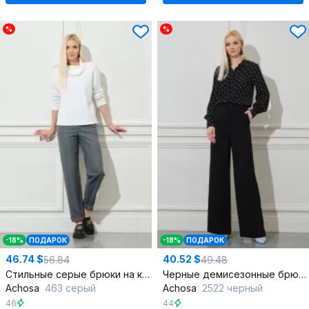
%
%
-18%
ПОДАРОК
-18%
ПОДАРОК
46.74 $
40.52 $
56.84
49.48
Стильные серые брюки на каждый день
Черные демисезонные брюки для делового образа
Achosa
463 серый
Achosa
2522 черный
46
44