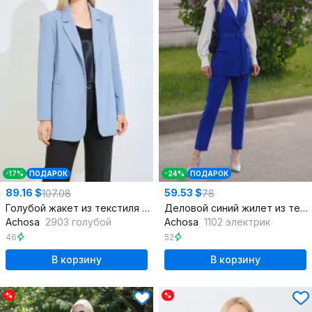
-17%
ПОДАРОК
-24%
ПОДАРОК
89.16 $
59.53 $
107.08
78
Голубой жакет из текстиля для делового образа
Деловой синий жилет из текстиля для офисных образов
Achosa
2903 голубой
Achosa
1102 электрик
46
52
В корзину
В корзину
%
%