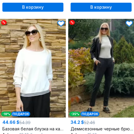
В корзину
В корзину
%
%
-18%
ПОДАРОК
-35%
ПОДАРОК
44.66 $
34.2 $
54.39
52.46
Базовая белая блузка на каждый день
Демисезонные черные брюки и платье-комбинация из текстиля