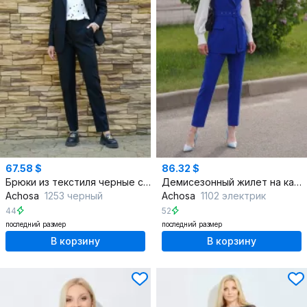
67.58 $
86.32 $
Брюки из текстиля черные с классической посадкой
Демисезонный жилет на каждый день синий текстиль
Achosa
1253 черный
Achosa
1102 электрик
44
52
последний размер
последний размер
В корзину
В корзину