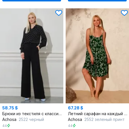
58.75 $
67.28 $
Брюки из текстиля с классическим стилем и черным цветом
Летний сарафан на каждый день зеленый мультиколор вискоза текстиль
Achosa
2522 черный
Achosa
2552 зеленый принт
44
44