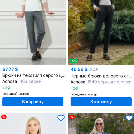
-5%
67.77 $
49.59 $
52.46
Брюки из текстиля серого цвета для ежедневного образа
Черные брюки делового стиля на каждый день
Achosa
463 серый
Achosa
1540 черная полоска
46
42
последний размер
последний размер
В корзину
В корзину
%
%