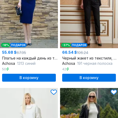
-18%
ПОДАРОК
-37%
ПОДАРОК
55.68 $
66.54 $
67.95
106.24
Платье на каждый день из трикотажа с капелькой
Черный жакет из текстиля, деловой стиль, демисезон
Achosa
1313 синий
Achosa
191 черная полоска
50
42
В корзину
В корзину