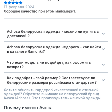
17 февраля 2024
Хорошее качество,при этом маломерит.
Achosa белорусская одежда - можно ли купить c
доставкой ?
Achosa белорусская одежда недорого - как найти
в каталоге Ramonki?
Что если модель не подойдет, как оформить
возврат?
Как подобрать свой размер? Соответствуют ли
белорусские размеры российским стандартам?
Хотите обновить гардероб качественной и стильной
одеждой? Обратите внимание на белорусский бренд
Ачоса (Achosa). Этот производитель женской одежды
завоевал популярность благодаря сочетанию
европейского стиля, высокого качества и доступных цен.
Почему именно Ачоса
Давайте разберемся, почему стоит выбрать Ачоса и как