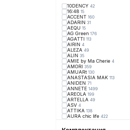
10DENCY
42
16:48
15
ACCENT
160
ADARIN
31
AEQU
15
AG Green
176
AGATTI
113
AIRIN
4
ALEZA
49
ALIN
35
AMIE by Ma Сherie
4
AMORI
359
AMUARt
130
ANASTASIA MAK
113
ANIDEN
71
ANNETE
1499
AREOLA
199
ARTELLA
49
ASV
4
ATTIKA
138
AURA chic life
422
AVA fashion
28
AVE RARA
98