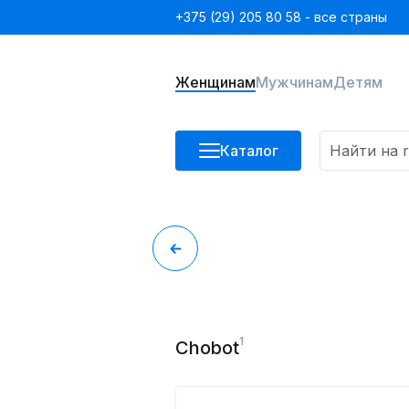
+375 (29) 205 80 58 - все страны
Женщинам
Мужчинам
Детям
Каталог
1
Chobot