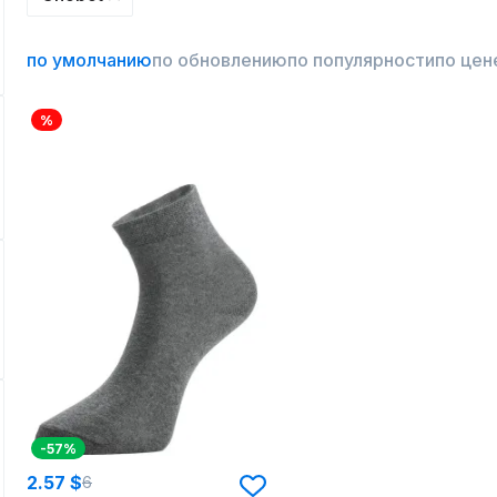
по умолчанию
по обновлению
по популярности
по цен
%
-57%
2.57 $
6