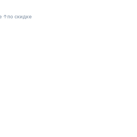
е ↑
по скидке