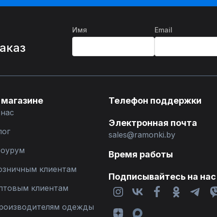
Имя
Email
%
заказ
 магазине
Телефон поддержки
 нас
Электронная почта
лог
sales@ramonki.by
оурум
Время работы
озничным клиентам
Подписывайтесь на нас
птовым клиентам
роизводителям одежды