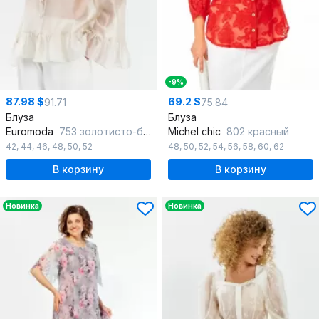
-9%
87.98 $
69.2 $
91.71
75.84
Блуза
Блуза
Euromoda
753 золотисто-бежевый
Michel chic
802 красный
42
,
44
,
46
,
48
,
50
,
52
48
,
50
,
52
,
54
,
56
,
58
,
60
,
62
В корзину
В корзину
Новинка
Новинка