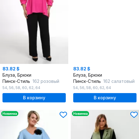
83.82 $
83.82 $
Блуза, Брюки
Блуза, Брюки
Пинск-Стиль
162 розовый
Пинск-Стиль
162 салатовый
54
,
56
,
58
,
60
,
62
,
64
54
,
56
,
58
,
60
,
62
,
64
В корзину
В корзину
Новинка
Новинка