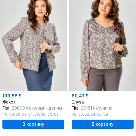
109.88 $
80.47 $
Жакет
Блуза
Fita
20803 бежевый+деним
Fita
20181 капучино
46
,
48
,
50
,
52
,
54
,
56
,
58
,
60
,
62
48
,
50
,
52
,
54
,
56
,
58
В корзину
В корзину