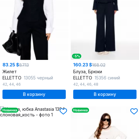
-5%
83.25 $
160.23 $
87.13
168.02
Жилет
Блуза, Брюки
ELLETTO
13055 черный
ELLETTO
15356 синий
42
,
44
,
46
42
,
44
,
46
,
48
В корзину
В корзину
Новинка
Новинка