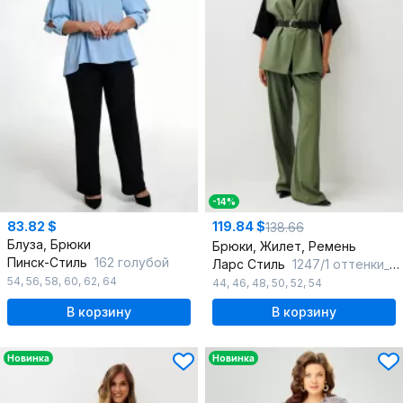
-14%
83.82 $
119.84 $
138.66
Блуза, Брюки
Брюки, Жилет, Ремень
Пинск-Стиль
162 голубой
Ларс Стиль
1247/1 оттенки_хвои
54
,
56
,
58
,
60
,
62
,
64
44
,
46
,
48
,
50
,
52
,
54
В корзину
В корзину
Новинка
Новинка