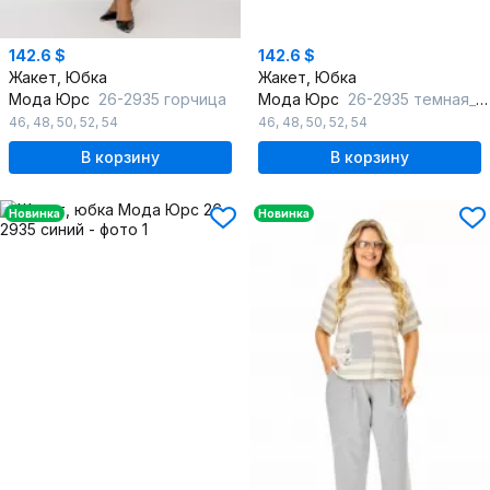
142.6 $
142.6 $
Жакет, Юбка
Жакет, Юбка
Мода Юрс
26-2935 горчица
Мода Юрс
26-2935 темная_бирюза
46
,
48
,
50
,
52
,
54
46
,
48
,
50
,
52
,
54
В корзину
В корзину
Новинка
Новинка