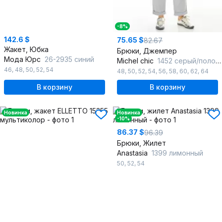
-8%
142.6 $
75.65 $
82.67
Жакет, Юбка
Брюки, Джемпер
Мода Юрс
26-2935 синий
Michel chic
1452 серый/полоска
46
,
48
,
50
,
52
,
54
48
,
50
,
52
,
54
,
56
,
58
,
60
,
62
,
64
В корзину
В корзину
Новинка
Новинка
-10%
86.37 $
96.39
Брюки, Жилет
Anastasia
1399 лимонный
50
,
52
,
54