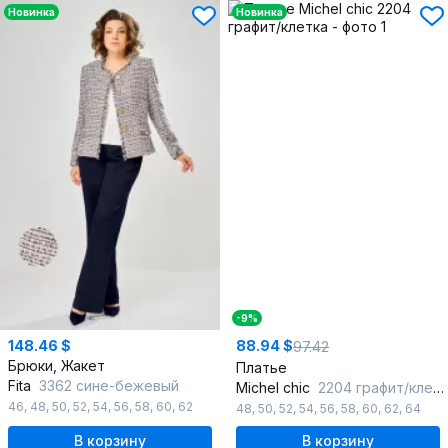
Новинка
Новинка
-9%
148.46 $
88.94 $
97.42
Брюки, Жакет
Платье
Fita
3362 сине-бежевый
Michel chic
2204 графит/клетка
46
,
48
,
50
,
52
,
54
,
56
,
58
,
60
,
62
48
,
50
,
52
,
54
,
56
,
58
,
60
,
62
,
64
В корзину
В корзину