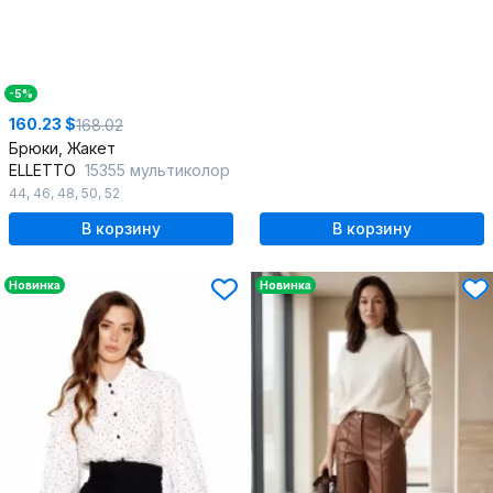
-5%
160.23 $
168.02
Брюки, Жакет
ELLETTO
15355 мультиколор
44
,
46
,
48
,
50
,
52
В корзину
В корзину
Новинка
Новинка