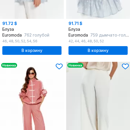
91.72 $
91.71 $
Блуза
Блуза
Euromoda
762 голубой
Euromoda
759 дымчато-голубой
46
,
48
,
50
,
52
,
54
,
56
42
,
44
,
46
,
48
,
50
,
52
В корзину
В корзину
Новинка
Новинка