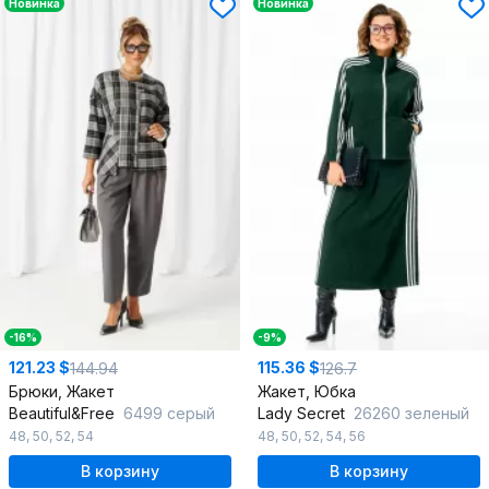
Новинка
Новинка
-16%
-9%
121.23 $
115.36 $
144.94
126.7
Брюки, Жакет
Жакет, Юбка
Beautiful&Free
6499 серый
Lady Secret
26260 зеленый
48
,
50
,
52
,
54
48
,
50
,
52
,
54
,
56
В корзину
В корзину