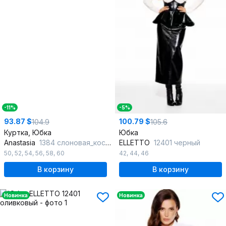
-11%
-5%
93.87 $
100.79 $
104.9
105.6
Куртка, Юбка
Юбка
Anastasia
1384 слоновая_кость
ELLETTO
12401 черный
50
,
52
,
54
,
56
,
58
,
60
42
,
44
,
46
В корзину
В корзину
Новинка
Новинка