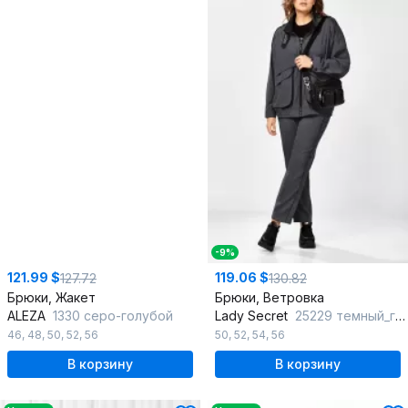
-9%
121.99 $
119.06 $
127.72
130.82
Брюки, Жакет
Брюки, Ветровка
ALEZA
1330 серо-голубой
Lady Secret
25229 темный_графит
46
,
48
,
50
,
52
,
56
50
,
52
,
54
,
56
В корзину
В корзину