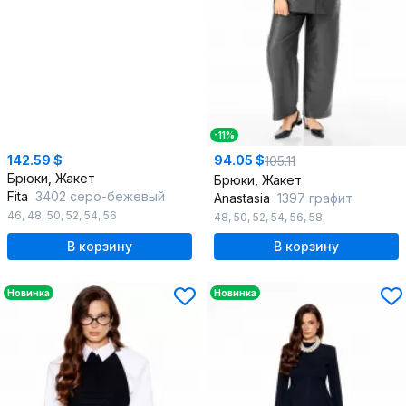
-11%
142.59 $
94.05 $
105.11
Брюки, Жакет
Брюки, Жакет
Fita
3402 серо-бежевый
Anastasia
1397 графит
46
,
48
,
50
,
52
,
54
,
56
48
,
50
,
52
,
54
,
56
,
58
В корзину
В корзину
Новинка
Новинка