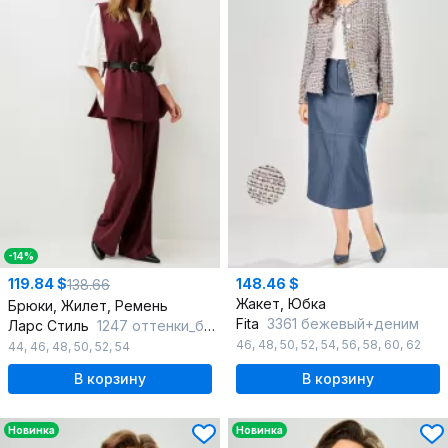
-14%
119.84 $
148.46 $
138.66
Жакет, Юбка
Брюки, Жилет, Ремень
Fita
3361 бежевый+деним
Ларс Стиль
1247 оттенки_бордо
46
,
48
,
50
,
52
,
54
,
56
,
58
,
60
,
62
44
,
46
,
48
,
50
,
52
,
54
В корзину
В корзину
Новинка
Новинка