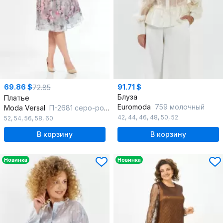
69.86 $
91.71 $
72.85
Блуза
Платье
Euromoda
759 молочный
Moda Versal
П-2681 серо-розовый
42
,
44
,
46
,
48
,
50
,
52
52
,
54
,
56
,
58
,
60
В корзину
В корзину
Новинка
Новинка