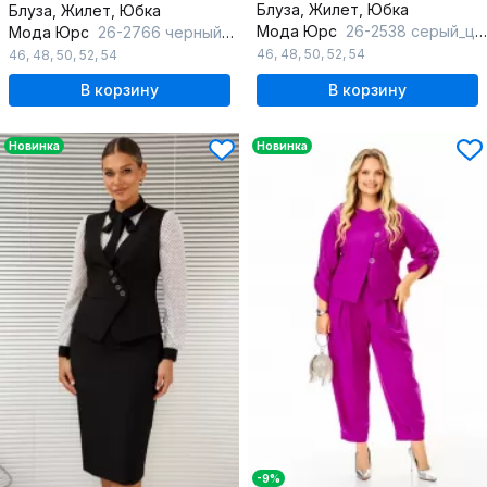
Блуза, Жилет, Юбка
Блуза, Жилет, Юбка
Мода Юрс
26-2538 серый_цветы
Мода Юрс
26-2766 черный_цветы
46
,
48
,
50
,
52
,
54
46
,
48
,
50
,
52
,
54
В корзину
В корзину
Новинка
Новинка
-9%