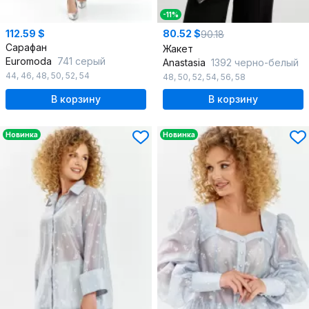
-11%
112.59 $
80.52 $
90.18
Сарафан
Жакет
Euromoda
741 серый
Anastasia
1392 черно-белый
44
,
46
,
48
,
50
,
52
,
54
48
,
50
,
52
,
54
,
56
,
58
В корзину
В корзину
Новинка
Новинка