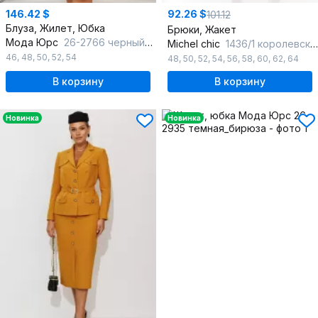
146.42 $
92.26 $
101.12
Блуза, Жилет, Юбка
Брюки, Жакет
Мода Юрс
26-2766 черный_мелкий горох
Michel chic
1436/1 королевский_пурпур
46
,
48
,
50
,
52
,
54
48
,
50
,
52
,
54
,
56
,
58
,
60
,
62
,
64
В корзину
В корзину
Новинка
Новинка