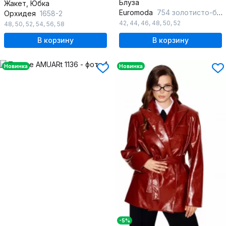
Блуза
Жакет, Юбка
Euromoda
754 золотисто-бежевый
Орхидея
1658-2
42
,
44
,
46
,
48
,
50
,
52
48
,
50
,
52
,
54
,
56
,
58
В корзину
В корзину
Новинка
Новинка
-5%