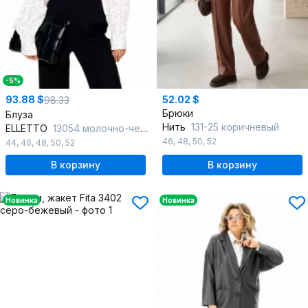
-5%
93.88 $
52.02 $
98.33
Брюки
Блуза
Нить
131-25 коричневый
ELLETTO
13054 молочно-черный
46
,
48
,
50
,
52
44
,
46
,
48
,
50
,
52
В корзину
В корзину
Новинка
Новинка