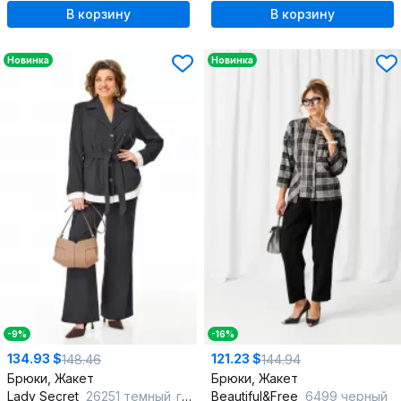
В корзину
В корзину
Новинка
Новинка
-9%
-16%
134.93 $
121.23 $
148.46
144.94
Брюки, Жакет
Брюки, Жакет
Lady Secret
26251 темный_графит
Beautiful&Free
6499 черный