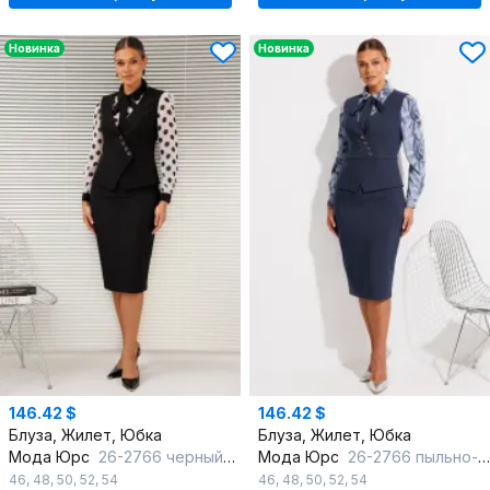
Новинка
Новинка
146.42 $
146.42 $
Блуза, Жилет, Юбка
Блуза, Жилет, Юбка
Мода Юрс
26-2766 черный_крупный горох
Мода Юрс
26-2766 пыльно-синий
46
,
48
,
50
,
52
,
54
46
,
48
,
50
,
52
,
54