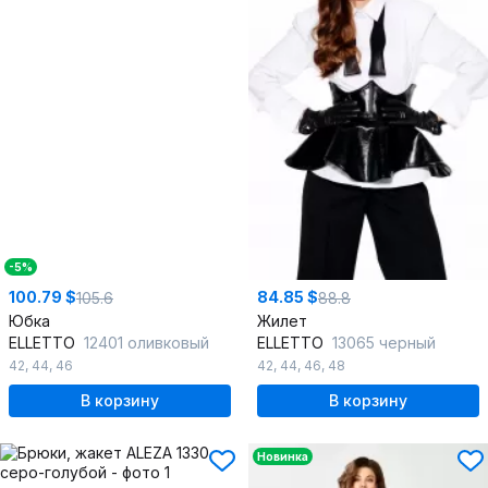
-5%
100.79 $
84.85 $
105.6
88.8
Юбка
Жилет
ELLETTO
12401 оливковый
ELLETTO
13065 черный
42
,
44
,
46
42
,
44
,
46
,
48
В корзину
В корзину
Новинка