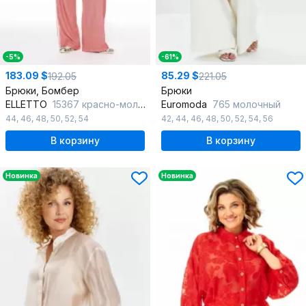
-5%
-61%
183.09 $
85.29 $
192.05
221.05
Брюки, Бомбер
Брюки
ELLETTO
15367 красно-молочный
Euromoda
765 молочный
44
,
46
,
48
,
50
,
52
,
54
42
,
44
,
46
,
48
,
50
,
52
,
54
,
56
В корзину
В корзину
Новинка
Новинка