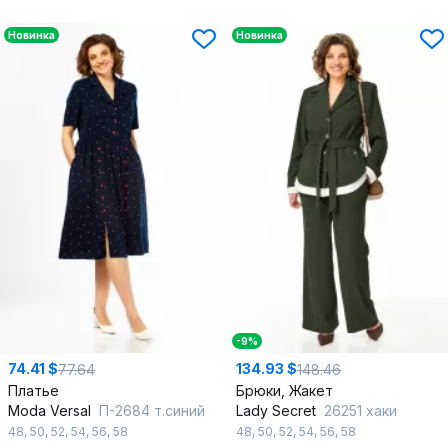
Новинка
Новинка
-9%
74.41 $
134.93 $
77.64
148.46
Платье
Брюки, Жакет
Moda Versal
П-2684 т.синий
Lady Secret
26251 хаки
48
,
50
,
52
,
54
,
56
,
58
48
,
50
,
52
,
54
,
56
,
58