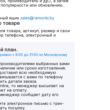
он, производитель и др.), а затем
 популярности или обновлению.
нный ящик
sales@ramonki.by
о товаре
ля товара, артикул, размер и свои
р телефона, электронный и
й план.
евно с 8:00 до 21:00 по Московскому
 производителями выбранных вами
наличие или сроки изготовления.
едоставил всю необходимую
язывается с вами по телефону
нить детали заказа.
nline, то менеджер высылает на
ет на оплату.
 менеджер сообщает дату его
те электронное письмо с трек-
ать посылку.