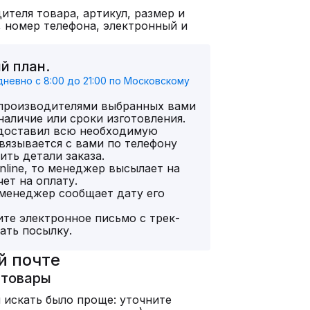
теля товара, артикул, размер и
 номер телефона, электронный и
й план.
евно с 8:00 до 21:00 по Московскому
 производителями выбранных вами
наличие или сроки изготовления.
едоставил всю необходимую
язывается с вами по телефону
нить детали заказа.
nline, то менеджер высылает на
ет на оплату.
 менеджер сообщает дату его
те электронное письмо с трек-
ать посылку.
й почте
 товары
 искать было проще: уточните