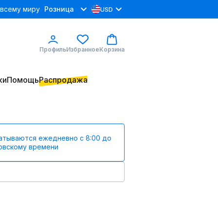
 всему миру
Розница
USD
Профиль
Избранное
Корзина
ки
Помощь
Распродажа
атываются ежедневно с 8:00 до
ковскому времени