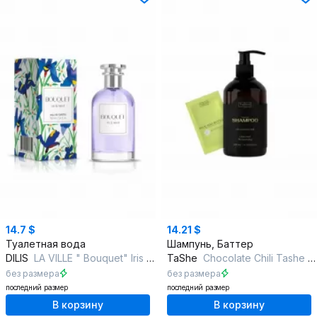
14.7 $
14.21 $
Туалетная вода
Шампунь, Баттер
DILIS
LA VILLE " Bouquet" Iris and Neroli
TaShe
Chocolate Chili Tashe professional набор для восстановления и питания
без размера
без размера
последний размер
последний размер
В корзину
В корзину