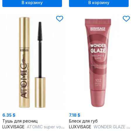
В корзину
В корзину
6.35 $
7.18 $
Тушь для ресниц
Блеск для губ
LUXVISAGE
ATOMIC super volume effect BROWN
LUXVISAGE
WONDER GLAZE volume & care 102 BERRY LATTE