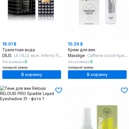
18.01 $
10.29 $
Туалетная вода
Крем для век
DILIS
LA VILLE муж. Inferno Flame
Masstige
Caffeine boost Крем для кожи вокруг глаз
без размера
без размера
последний размер
последний размер
В корзину
В корзину