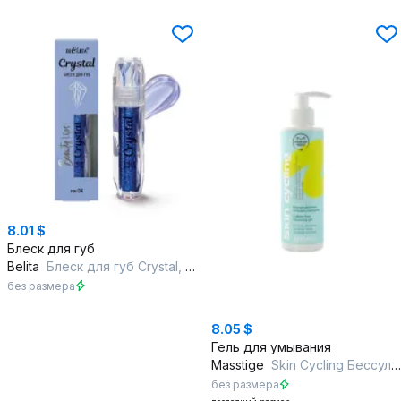
8.01 $
Блеск для губ
Belita
Блеск для губ Crystal, тон 04 (1,Beauty Lips)
без размера
8.05 $
Гель для умывания
Masstige
Skin Cycling Бессульфатный гель для умывания
без размера