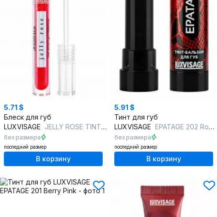
5.71 $
5.91 $
Блеск для губ
Тинт для губ
LUXVISAGE
JELLY ROSE TINT EFFECT pH FORMULA 02 scarlet rose
LUXVISAGE
EPATAGE 202 Rose Kiss
без размера
без размера
последний размер
последний размер
В корзину
В корзину