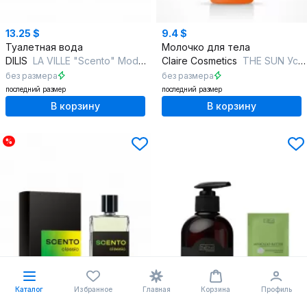
13.25 $
9.4 $
Туалетная вода
Молочко для тела
DILIS
LA VILLE "Scento" Modern
Claire Cosmetics
THE SUN Успокаивающее молочко для лица и тела
без размера
без размера
последний размер
последний размер
В корзину
В корзину
%
Каталог
Избранное
Главная
Корзина
Профиль