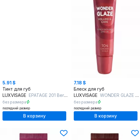
5.91 $
7.18 $
Тинт для губ
Блеск для губ
LUXVISAGE
EPATAGE 201 Berry Pink
LUXVISAGE
WONDER GLAZE volume & care 104 CHERRY COLA
без размера
без размера
последний размер
последний размер
В корзину
В корзину