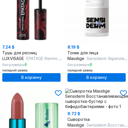
7.24 $
8.19 $
Тушь для ресниц
Тоник для лица
LUXVISAGE
EPATAGE thermo tubing
Masstige
Sensiderm Укрепляющий тонер с бифидобактериями
без размера
без размера
последний размер
последний размер
В корзину
В корзину
9.72 $
Сыворотка
Masstige
Sensiderm Восстанавливающая сыворотка-бустер с бифидобактериями