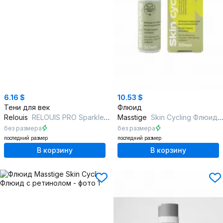
6.16 $
10.53 $
Тени для век
Флюид
Relouis
RELOUIS PRO Sparkle Liquid Eyeshadow 31
Masstige
Skin Cycling Флюид мгновенное восстановление
без размера
без размера
последний размер
последний размер
В корзину
В корзину