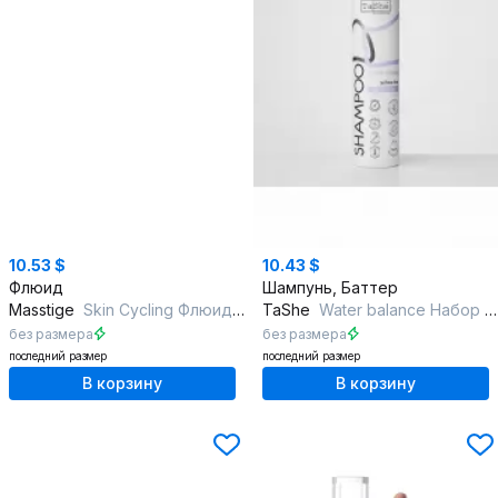
10.53 $
10.43 $
Флюид
Шампунь, Баттер
Masstige
Skin Cycling Флюид с ретинолом
TaShe
Water balance Набор для увлажнения и питания кожи головы и волос
без размера
без размера
последний размер
последний размер
В корзину
В корзину