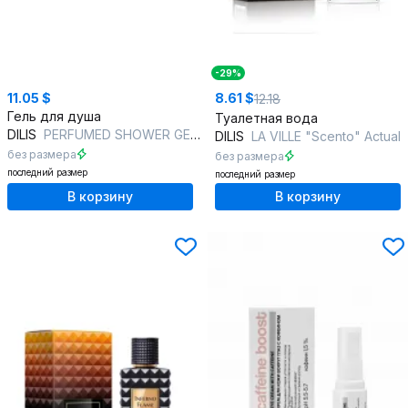
-29%
11.05 $
8.61 $
12.18
Гель для душа
Туалетная вода
DILIS
PERFUMED SHOWER GEL #3 CEDAR/FIG
DILIS
LA VILLE "Scento" Actual
без размера
без размера
последний размер
последний размер
В корзину
В корзину