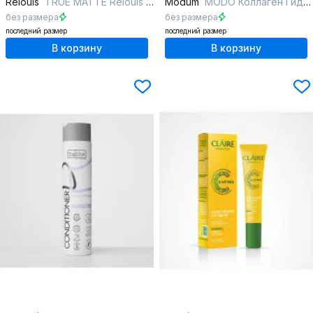
Relouis
TRUE MATTE Relouis тон 02
Modum
MODO Коллаген Гидрогелевые патчи 60 шт
без размера
без размера
последний размер
последний размер
В корзину
В корзину