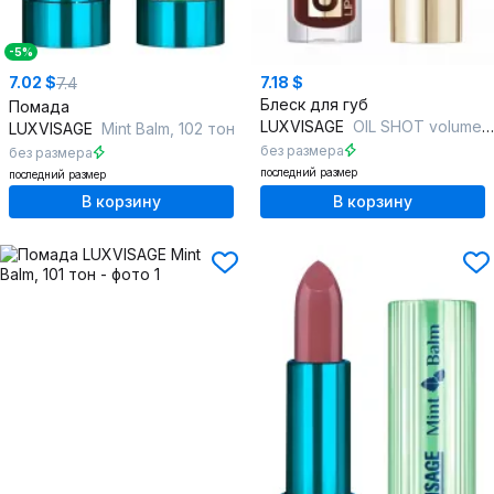
-5%
7.02 $
7.18 $
7.4
Блеск для губ
Помада
LUXVISAGE
OIL SHOT volume & relax, 305
LUXVISAGE
Mint Balm, 102 тон
без размера
без размера
последний размер
последний размер
В корзину
В корзину