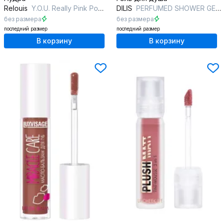
Relouis
Y.O.U. Really Pink Power
DILIS
PERFUMED SHOWER GEL #5 VETIVER/VANILLA
без размера
без размера
последний размер
последний размер
В корзину
В корзину