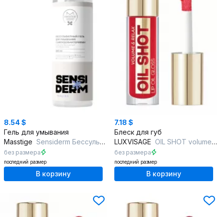
8.54 $
7.18 $
Гель для умывания
Блеск для губ
Masstige
Sensiderm Бессульфатный гель для умывания с бифидобактериями
LUXVISAGE
OIL SHOT volume & relax, 302
без размера
без размера
последний размер
последний размер
В корзину
В корзину