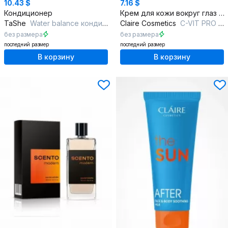
10.43 $
7.16 $
Кондиционер
Крем для кожи вокруг глаз с витамином C
TaShe
Water balance кондиционер для волос
Claire Cosmetics
C-VIT PRO GLOW THERAPY Крем для кожи вокруг глаз
без размера
без размера
последний размер
последний размер
В корзину
В корзину