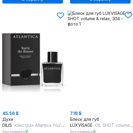
45.56 $
7.18 $
Духи
Блеск для губ
DILIS
«Экстра» Atlantica You’re The Reason
LUXVISAGE
OIL SHOT volume & relax, 304
без размера
без размера