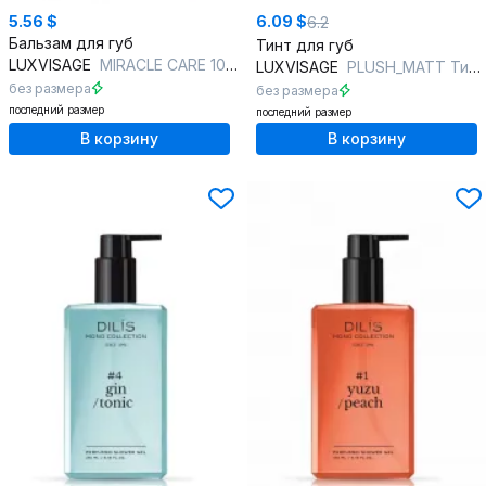
5.56 $
6.09 $
6.2
Бальзам для губ
Тинт для губ
LUXVISAGE
MIRACLE CARE 107 double chocolate
LUXVISAGE
PLUSH_MATT Тинт-мусс 302 лиловый
без размера
без размера
последний размер
последний размер
В корзину
В корзину