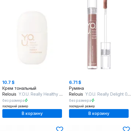
10.7 $
6.71 $
Крем тональный
Румяна
Relouis
Y.O.U. Really Healthy Glow 01 Soft Beige
Relouis
Y.O.U. Really Delight 03 Lightly warm
без размера
без размера
последний размер
последний размер
В корзину
В корзину