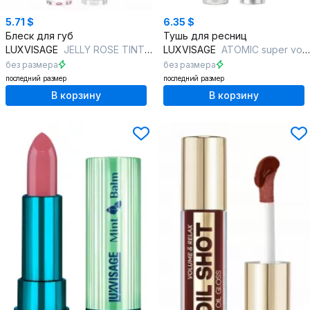
5.71 $
6.35 $
Блеск для губ
Тушь для ресниц
LUXVISAGE
JELLY ROSE TINT EFFECT pH FORMULA 03 dark rose
LUXVISAGE
ATOMIC super volume effect BLACK
без размера
без размера
последний размер
последний размер
В корзину
В корзину