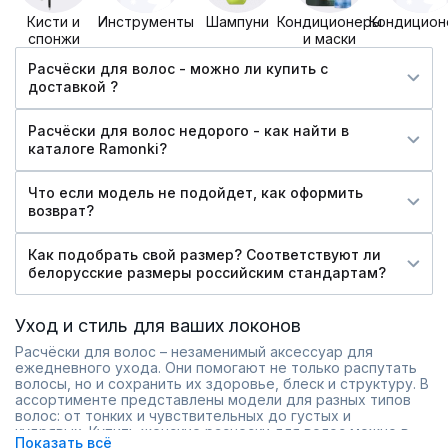
Кисти и
Инструменты
Шампуни
Кондиционеры
Кондицион
спонжи
и маски
Расчёски для волос - можно ли купить c
доставкой ?
Расчёски для волос недорого - как найти в
каталоге Ramonki?
Что если модель не подойдет, как оформить
возврат?
Как подобрать свой размер? Соответствуют ли
белорусские размеры российским стандартам?
Уход и стиль для ваших локонов
Расчёски для волос – незаменимый аксессуар для
ежедневного ухода. Они помогают не только распутать
волосы, но и сохранить их здоровье, блеск и структуру. В
ассортименте представлены модели для разных типов
волос: от тонких и чувствительных до густых и
кудрявых. Купить женские расчески для волос можно в
Показать всё
интернет-магазине Ramonki, где собраны качественные и