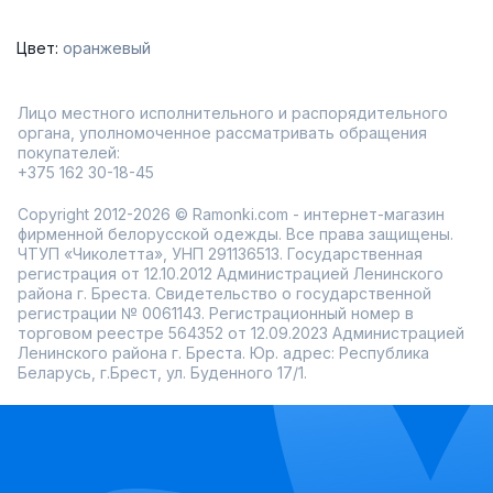
стильные варианты от проверенных производителей.
Почему стоит выбрать расчёски именно здесь?
Цвет:
оранжевый
Широкий выбор: массажные, деревянные,
антистатические и терморасчёски – каждая модель
подходит для конкретных задач.
Лицо местного исполнительного и распорядительного
Качество: продукция от белорусских брендов
славится своей надёжностью и долговечностью.
органа, уполномоченное рассматривать обращения
Удобство: быстрая доставка по России позволяет
покупателей:
получить заказ в кратчайшие сроки.
+375 162 30-18-45
Расчёски – это не просто инструмент для укладки, но и
способ сделать уход за волосами приятным ритуалом.
Copyright 2012-2026 © Ramonki.com - интернет-магазин
Выбирайте то, что подходит именно вам, и
фирменной белорусской одежды. Все права защищены.
наслаждайтесь результатом!
ЧТУП «Чиколетта», УНП 291136513. Государственная
регистрация от 12.10.2012 Администрацией Ленинского
района г. Бреста. Свидетельство о государственной
регистрации № 0061143. Регистрационный номер в
торговом реестре 564352 от 12.09.2023 Администрацией
Ленинского района г. Бреста. Юр. адрес: Республика
Беларусь, г.Брест, ул. Буденного 17/1.