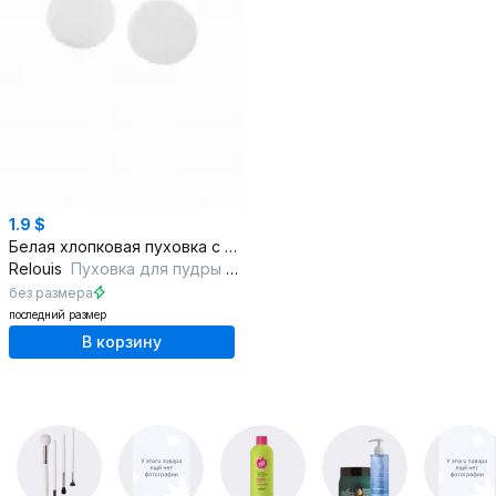
1.9 $
Белая хлопковая пуховка с атласной лентой
Relouis
Пуховка для пудры из хлопка с белой тесьмой
без размера
последний размер
В корзину