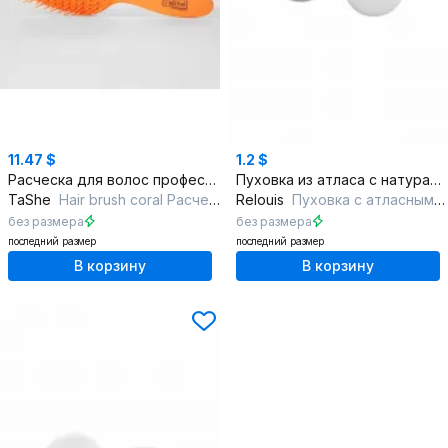
11.47 $
1.2 $
Расческа для волос профессиональная яркий и лаконичный дизайн
Пуховка из атласа с натуральным хлопком универсальная
TaShe
Hair brush coral Расческа для волос
Relouis
Пуховка с атласным верхом
без размера
без размера
последний размер
последний размер
В корзину
В корзину