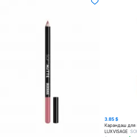
3.85 $
LUXVISAGE
SO