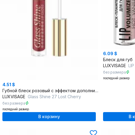
6.09 $
Блеск для губ
LUXVISAGE
LIP vo
без размера
последний размер
4.51 $
Губной блеск розовый с эффектом дополнительного объема
LUXVISAGE
Glass Shine 27 Lost Cherry
без размера
последний размер
В корзину
В 