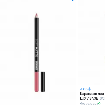
3.85 $
LUXVISAGE
SOF
без размера