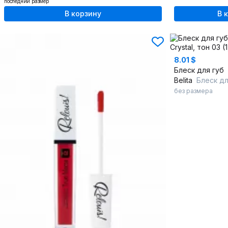
последний размер
В корзину
В 
8.01 $
Блеск для губ
Belita
Блеск для губ 
без размера