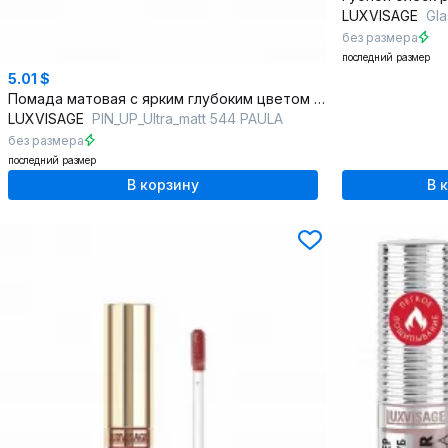
LUXVISAGE
Gla
без размера
последний размер
5.01 $
Помада матовая с ярким глубоким цветом и питательными маслами
LUXVISAGE
PIN_UP_Ultra_matt 544 PAULA
без размера
последний размер
В корзину
В 