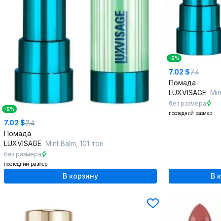
-5%
7.02 $
7.4
Помада
LUXVISAGE
Min
без размера
-5%
последний размер
7.02 $
7.4
Помада
LUXVISAGE
Mint Balm, 101 тон
без размера
последний размер
В корзину
В 