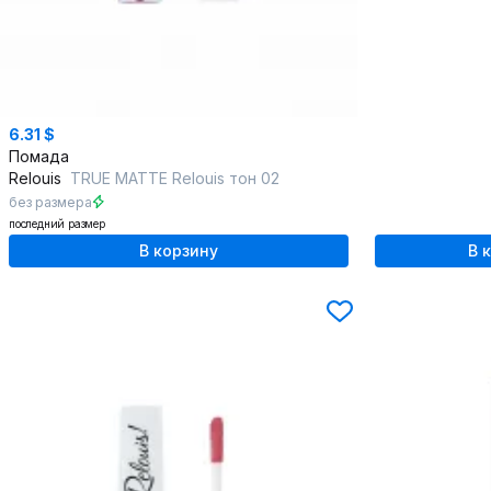
6.31 $
Помада
Relouis
TRUE MATTE Relouis тон 02
без размера
последний размер
В корзину
В 