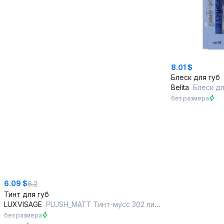
8.01 $
Блеск для губ
Belita
Блеск для губ 
без размера
6.09 $
6.2
Тинт для губ
LUXVISAGE
PLUSH_MATT Тинт-мусс 302 лиловый
без размера