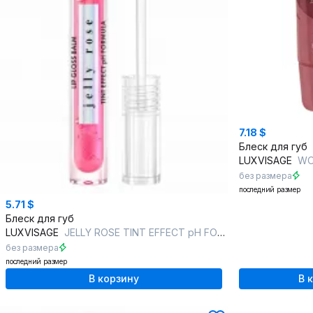
7.18 $
Блеск для губ
LUXVISAGE
WONDER
без размера
последний размер
5.71 $
Блеск для губ
LUXVISAGE
JELLY ROSE TINT EFFECT pH FORMULA 01 rosewater
без размера
последний размер
В корзину
В 