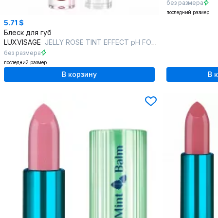
без размера
последний размер
5.71 $
Блеск для губ
LUXVISAGE
JELLY ROSE TINT EFFECT pH FORMULA 03 dark rose
без размера
последний размер
В корзину
В 