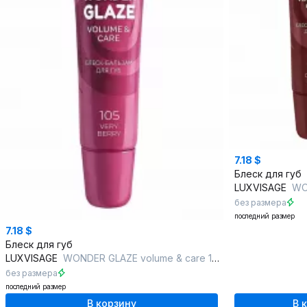
7.18 $
Блеск для губ
LUXVISAGE
WONDE
без размера
последний размер
7.18 $
Блеск для губ
LUXVISAGE
WONDER GLAZE volume & care 105 VERY BERRY
без размера
последний размер
В корзину
В 