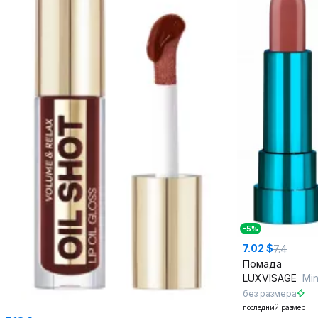
-5%
7.02 $
7.4
Помада
LUXVISAGE
Min
без размера
последний размер