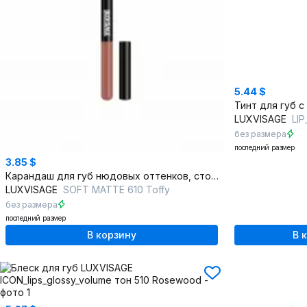
5.44 $
LUXVISAGE
LIP_TINT
без размера
последний размер
3.85 $
Карандаш для губ нюдовых оттенков, стойкий, мягкий, удлинённый
LUXVISAGE
SOFT MATTE 610 Toffy
без размера
последний размер
В корзину
В 