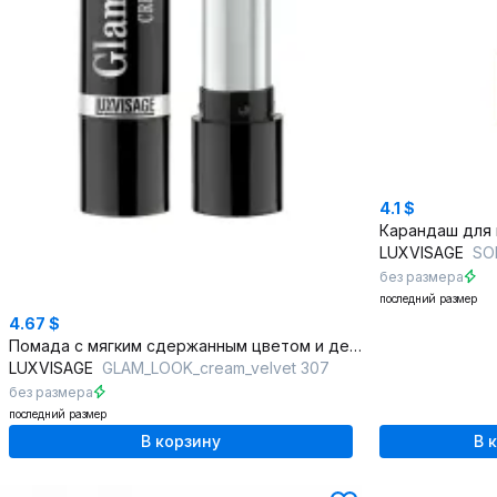
4.1 $
LUXVISAGE
SOF
без размера
последний размер
4.67 $
Помада с мягким сдержанным цветом и деликатным покрытием
LUXVISAGE
GLAM_LOOK_cream_velvet 307
без размера
последний размер
В корзину
В 