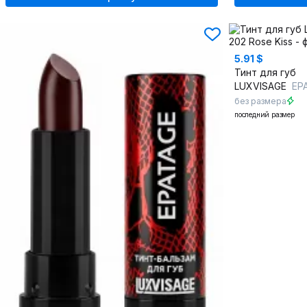
5.91 $
Тинт для губ
LUXVISAGE
EP
без размера
последний размер