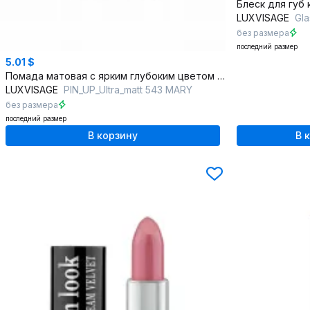
LUXVISAGE
Gla
без размера
последний размер
5.01 $
Помада матовая с ярким глубоким цветом и питательными маслами
LUXVISAGE
PIN_UP_Ultra_matt 543 MARY
без размера
последний размер
В корзину
В 