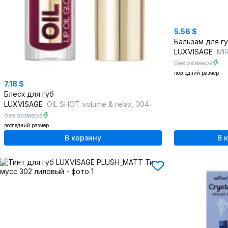
5.56 $
Бальзам для г
LUXVISAGE
MIRA
без размера
последний размер
7.18 $
Блеск для губ
LUXVISAGE
OIL SHOT volume & relax, 304
без размера
последний размер
В корзину
В 