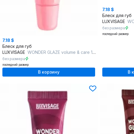
7.18 $
Блеск для губ
LUXVISAGE
WONDE
без размера
последний размер
7.18 $
Блеск для губ
LUXVISAGE
WONDER GLAZE volume & care 101 COTTON CANDY
без размера
последний размер
В корзину
В 