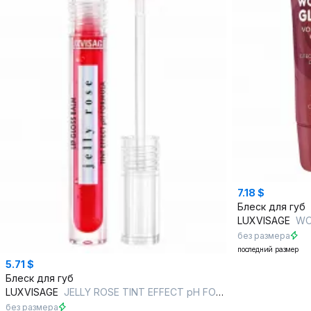
7.18 $
Блеск для губ
LUXVISAGE
WONDER
без размера
последний размер
5.71 $
Блеск для губ
LUXVISAGE
JELLY ROSE TINT EFFECT pH FORMULA 02 scarlet rose
без размера