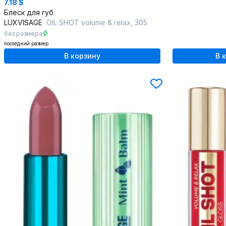
7.18 $
Блеск для губ
LUXVISAGE
OIL SHOT volume & relax, 305
без размера
последний размер
В корзину
В 