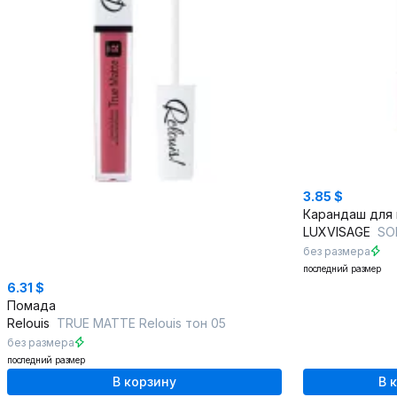
3.85 $
LUXVISAGE
SOF
без размера
последний размер
6.31 $
Помада
Relouis
TRUE MATTE Relouis тон 05
без размера
последний размер
В корзину
В 