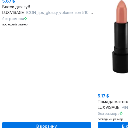
5.67 $
Блеск для губ
LUXVISAGE
ICON_lips_glossy_volume тон 510 Rosewood
без размера
последний размер
5.17 $
LUXVISAGE
PIN
без размера
последний размер
В корзину
В 