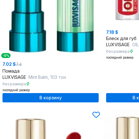
7.18 $
Блеск для губ
LUXVISAGE
OIL 
без размера
-5%
последний размер
7.02 $
7.4
Помада
LUXVISAGE
Mint Balm, 103 тон
без размера
последний размер
В корзину
В 