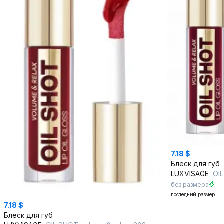
7.18 $
Блеск для губ
LUXVISAGE
OIL 
без размера
последний размер
7.18 $
Блеск для губ