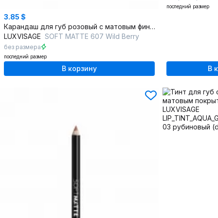
последний размер
3.85 $
Карандаш для губ розовый с матовым финишем и хорошей растушёвкой
LUXVISAGE
SOFT MATTE 607 Wild Berry
без размера
последний размер
В корзину
В 