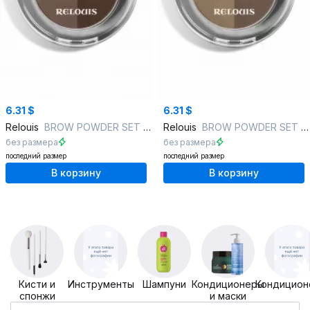
6.31 $
6.31 $
Relouis
BROW POWDER SET 02 brown
Relouis
BROW POWDER SET 01 taupe
без размера
без размера
последний размер
последний размер
В корзину
В корзину
Кисти и
Инструменты
Шампуни
Кондиционеры
Кондицион
спонжи
и маски