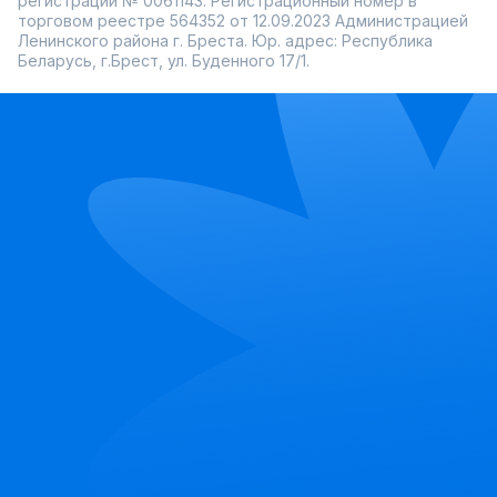
регистрации № 0061143. Регистрационный номер в
торговом реестре 564352 от 12.09.2023 Администрацией
Ленинского района г. Бреста. Юр. адрес: Республика
Беларусь, г.Брест, ул. Буденного 17/1.