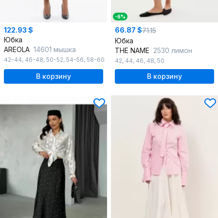
-6%
122.93 $
66.87 $
71.15
Юбка
Юбка
AREOLA
14601 мышка
THE NAME
2530 лимон
42-44
,
46-48
,
50-52
,
54-56
,
58-60
42
,
44
,
46
,
48
,
50
В корзину
В корзину