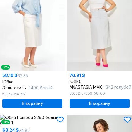
-7%
58.16 $
76.91 $
62.35
Юбка
Юбка
ANASTASIA MAK
1342 голубой
Элль-стиль
2490 белый
50
,
52
,
54
,
56
,
58
,
60
50
,
52
,
54
,
56
В корзину
В корзину
-9%
68.24 $
74.82