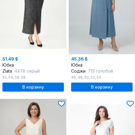
51.49 $
45.36 $
Юбка
Юбка
Zlata
4478 серый
Соджи
713 голубой
52
,
54
,
56
,
58
46
,
48
,
50
,
52
,
54
В корзину
В корзину