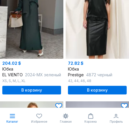
204.02 $
72.82 $
Юбка
Юбка
EL VIENTO
2024-MX зеленый
Prestige
4872 черный
XS
,
S
,
M
,
L
,
XL
42
,
44
,
46
,
48
В корзину
В корзину
Каталог
Избранное
Главная
Корзина
Профиль