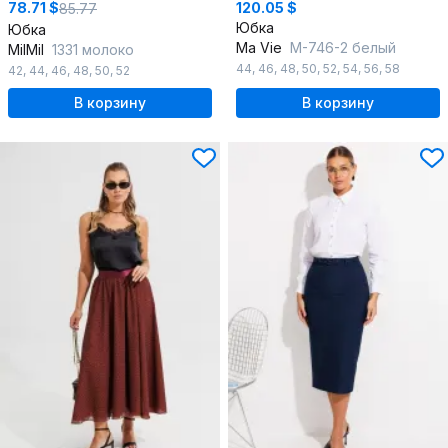
78.71 $
120.05 $
85.77
Юбка
Юбка
Ma Vie
М-746-2 белый
MilMil
1331 молоко
44
,
46
,
48
,
50
,
52
,
54
,
56
,
58
42
,
44
,
46
,
48
,
50
,
52
В корзину
В корзину