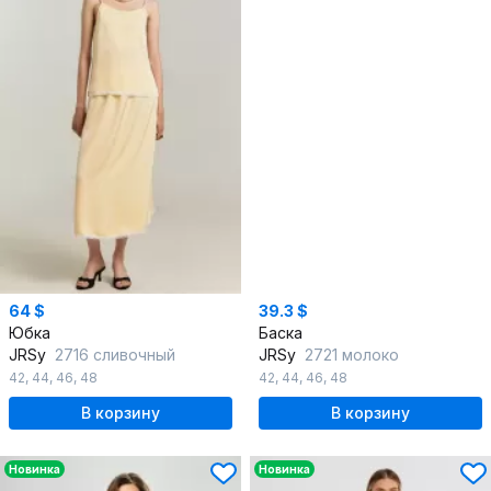
64 $
39.3 $
Юбка
Баска
JRSy
2716 сливочный
JRSy
2721 молоко
42
,
44
,
46
,
48
42
,
44
,
46
,
48
В корзину
В корзину
Новинка
Новинка