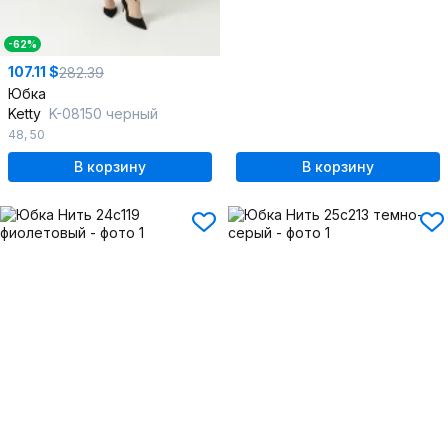
-62%
107.11 $
282.39
Юбка
Ketty
K-08150 черный
48
,
50
В корзину
В корзину