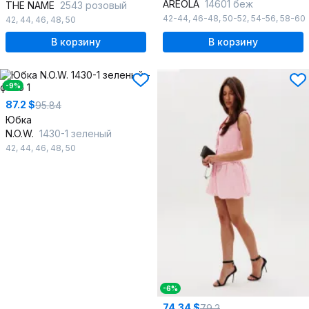
AREOLA
14601 беж
THE NAME
2543 розовый
42-44
,
46-48
,
50-52
,
54-56
,
58-60
42
,
44
,
46
,
48
,
50
В корзину
В корзину
-9%
87.2 $
95.84
Юбка
N.O.W.
1430-1 зеленый
42
,
44
,
46
,
48
,
50
-6%
74.34 $
79.2