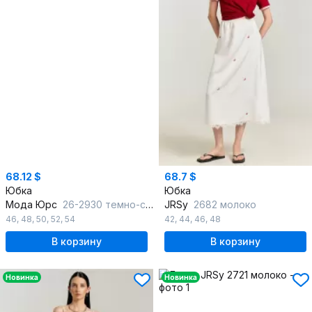
68.12 $
68.7 $
Юбка
Юбка
Мода Юрс
26-2930 темно-синий
JRSy
2682 молоко
46
,
48
,
50
,
52
,
54
42
,
44
,
46
,
48
В корзину
В корзину
Новинка
Новинка