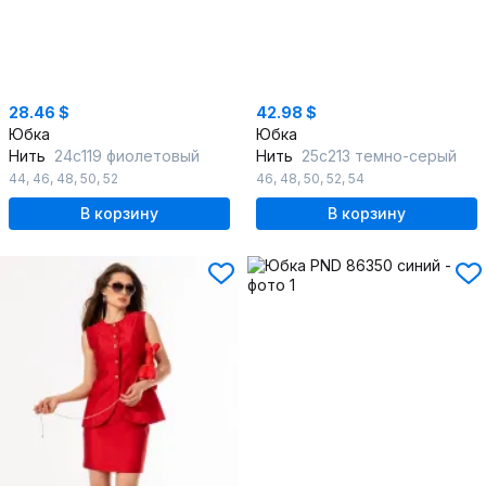
28.46 $
42.98 $
Юбка
Юбка
Нить
24с119 фиолетовый
Нить
25с213 темно-серый
44
,
46
,
48
,
50
,
52
46
,
48
,
50
,
52
,
54
В корзину
В корзину