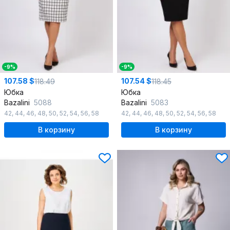
-9%
-9%
107.58 $
107.54 $
118.49
118.45
Юбка
Юбка
Bazalini
5088
Bazalini
5083
42
,
44
,
46
,
48
,
50
,
52
,
54
,
56
,
58
42
,
44
,
46
,
48
,
50
,
52
,
54
,
56
,
58
В корзину
В корзину