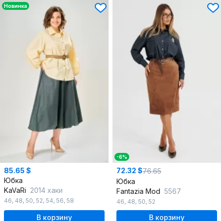
Новинка
-6%
85.65 $
72.32 $
76.65
Юбка
Юбка
KaVaRi
2014 хаки
Fantazia Mod
5567
46
,
48
,
50
,
52
,
54
,
56
,
58
46
,
48
,
50
,
52
В корзину
В корзину