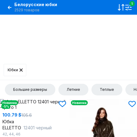
Белорусские юбки
1
2529 товаров
Юбки
Большие размеры
Летние
Теплые
Н
Новинка
Новинка
-5%
100.79 $
105.6
Юбка
ELLETTO
12401 черный
42
,
44
,
46