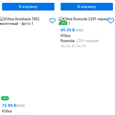
В корзину
В корзину
-9%
65.29 $
71.52
Юбка
Rumoda
2291 черный
48
,
50
,
52
,
54
,
56
-11%
72.96 $
81.59
Юбка