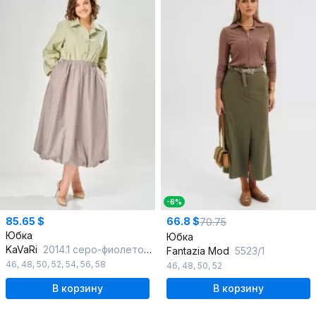
-6%
85.65 $
66.8 $
70.75
Юбка
Юбка
KaVaRi
2014.1 серо-фиолетовый
Fantazia Mod
5523/1
46
,
48
,
50
,
52
,
54
,
56
,
58
46
,
48
,
50
,
52
В корзину
В корзину