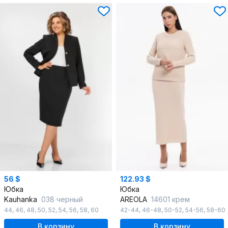
56 $
122.93 $
Юбка
Юбка
Kauhanka
038 черный
AREOLA
14601 крем
44
,
46
,
48
,
50
,
52
,
54
,
56
,
58
,
60
42-44
,
46-48
,
50-52
,
54-56
,
58-60
В корзину
В корзину