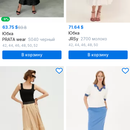
-9%
63.75 $
71.64 $
69.8
Юбка
Юбка
JRSy
2700 молоко
PRATA wear
S040 черный
42
,
44
,
46
,
48
,
50
42
,
44
,
46
,
48
,
50
,
52
В корзину
В корзину