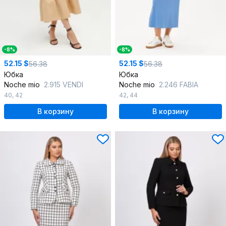
-8%
-8%
52.15 $
52.15 $
56.38
56.38
Юбка
Юбка
Noche mio
2.915 VENDI
Noche mio
2.246 FABIA
40
,
42
42
,
44
В корзину
В корзину