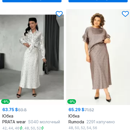
-9%
-9%
63.75 $
65.29 $
69.8
71.52
Юбка
Юбка
PRATA wear
S040 молочный
Rumoda
2291 капучино
48
,
50
,
52
,
54
,
56
42
,
44
,
46
,
48
,
50
,
52