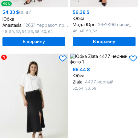
-10%
54.33 $
56.38 $
60.42
Юбка
Юбка
Мода Юрс
26-2896 синий_
Anastasia
1263.1 терракот_принт
46
,
48
,
50
,
52
48
,
50
,
52
,
54
,
56
,
58
,
60
,
62
В корзину
В корзину
%
65.44 $
Юбка
Zlata
4477 черный
52
,
54
,
56
,
58