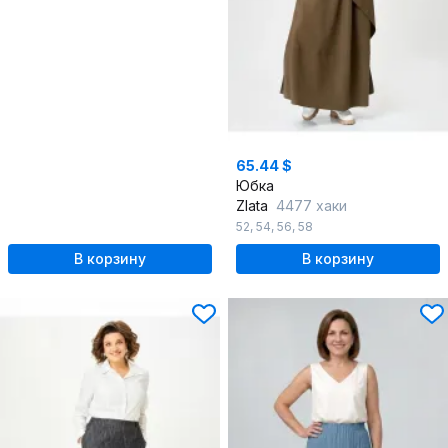
65.44 $
Юбка
Zlata
4477 хаки
52
,
54
,
56
,
58
В корзину
В корзину