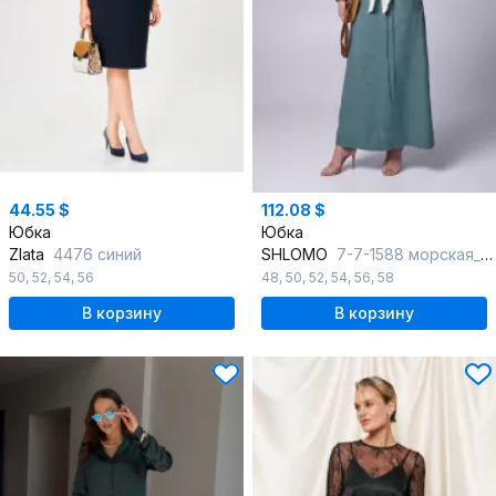
44.55 $
112.08 $
Юбка
Юбка
Zlata
4476 синий
SHLOMO
7-7-1588 морская_волна
50
,
52
,
54
,
56
48
,
50
,
52
,
54
,
56
,
58
В корзину
В корзину