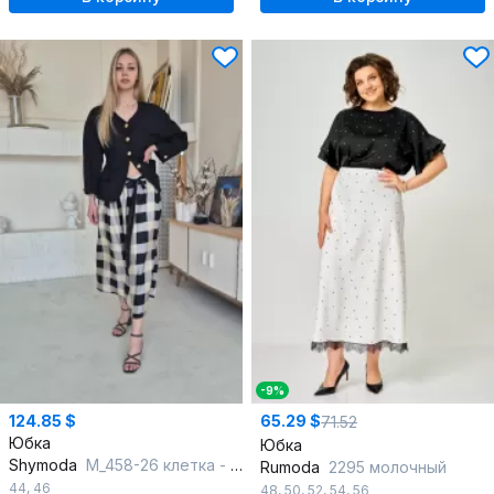
-9%
124.85 $
65.29 $
71.52
Юбка
Юбка
Shymoda
М_458-26 клетка - чёрный цвет + золотой и серый
Rumoda
2295 молочный
44
,
46
48
,
50
,
52
,
54
,
56