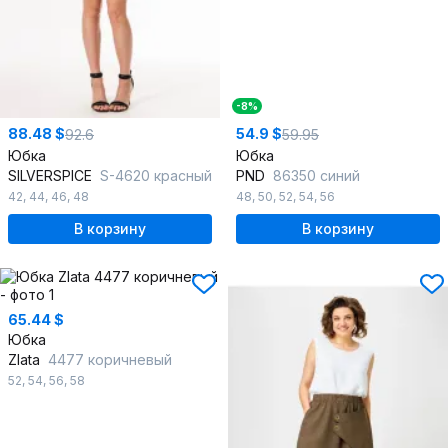
-8%
88.48 $
54.9 $
92.6
59.95
Юбка
Юбка
SILVERSPICE
S-4620 красный
PND
86350 синий
42
,
44
,
46
,
48
48
,
50
,
52
,
54
,
56
В корзину
В корзину
65.44 $
Юбка
Zlata
4477 коричневый
52
,
54
,
56
,
58