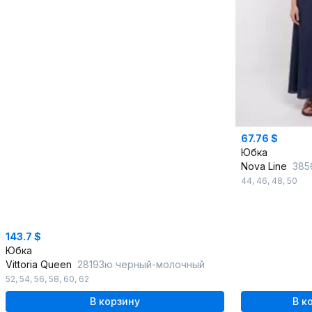
67.76 $
Юбка
Nova Line
385
44
,
46
,
48
,
50
143.7 $
Юбка
Vittoria Queen
28193ю черный-молочный
52
,
54
,
56
,
58
,
60
,
62
В корзину
В к