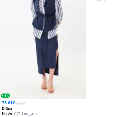
-13%
75.61 $
86.94
Юбка
NikVa
971-1 индиго