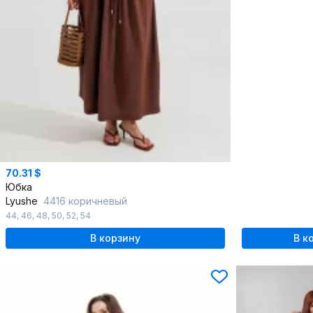
70.31 $
Юбка
Lyushe
4416 коричневый
44
,
46
,
48
,
50
,
52
,
54
В корзину
В к