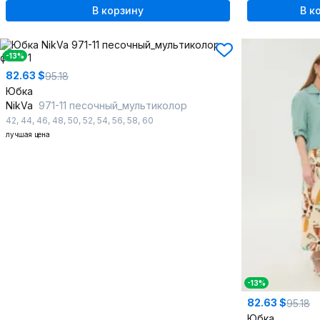
В корзину
В к
-13%
82.63 $
95.18
Юбка
NikVa
971-11 песочный_мультиколор
42
,
44
,
46
,
48
,
50
,
52
,
54
,
56
,
58
,
60
лучшая цена
-13%
82.63 $
95.18
Юбка