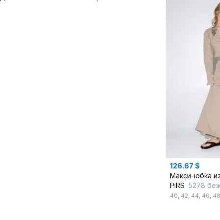
126.67 $
PiRS
5278 бе
40
,
42
,
44
,
46
,
4