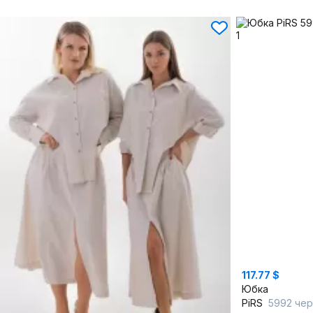
117.77 $
Юбка
PiRS
5992 че