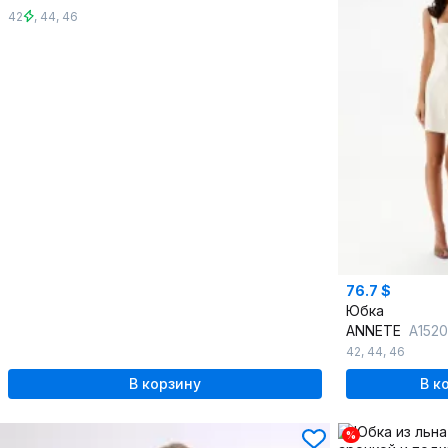
42
,
44
,
46
76.7 $
Юбка
ANNETE
A1520
42
,
44
,
46
В корзину
В к
%