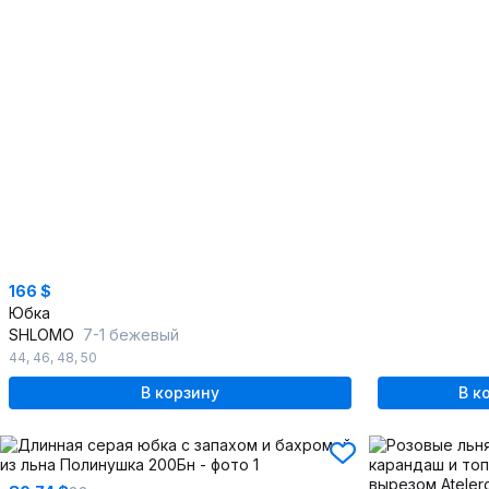
166 $
Юбка
SHLOMO
7-1 бежевый
44
,
46
,
48
,
50
В корзину
В к