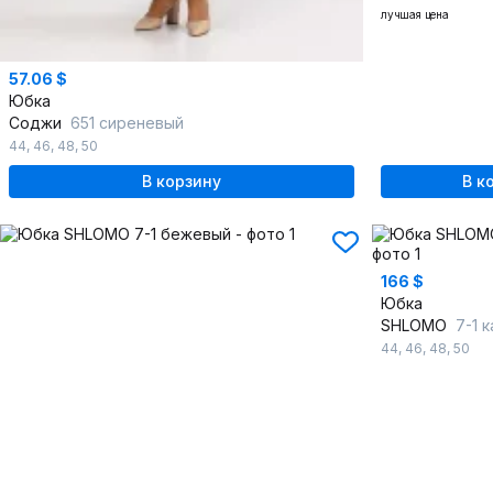
лучшая цена
57.06 $
Юбка
Соджи
651 сиреневый
44
,
46
,
48
,
50
В корзину
В к
166 $
Юбка
SHLOMO
7-1 
44
,
46
,
48
,
50