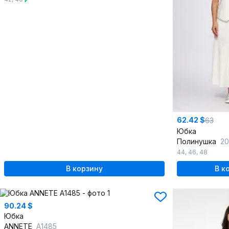
62.42 $
63
Юбка
Полинушка
20
44
,
46
,
48
В корзину
В к
90.24 $
Юбка
ANNETE
A1485