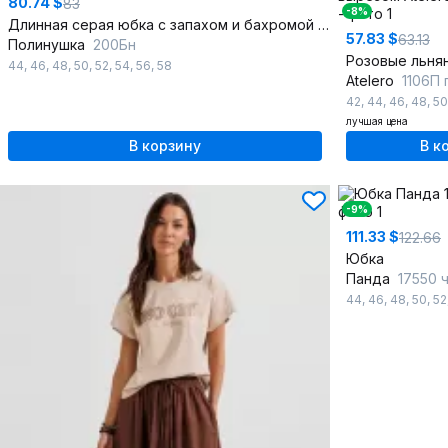
80.74 $
83
-8%
Длинная серая юбка с запахом и бахромой из льна
57.83 $
63.13
Полинушка
200Бн
44
,
46
,
48
,
50
,
52
,
54
,
56
,
58
Atelero
1106П
42
,
44
,
46
,
48
,
50
лучшая цена
В корзину
В к
-9%
111.33 $
122.66
Юбка
Панда
17550 
44
,
46
,
48
,
50
,
52