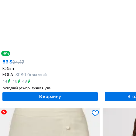
-9%
86 $
94.47
Юбка
EOLA
3080 бежевый
44
,
46
,
48
последний размер
лучшая цена
В корзину
В к
%