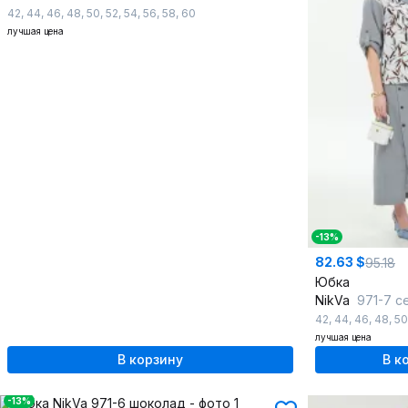
42
,
44
,
46
,
48
,
50
,
52
,
54
,
56
,
58
,
60
лучшая цена
-13%
82.63 $
95.18
Юбка
NikVa
971-7 с
42
,
44
,
46
,
48
,
50
лучшая цена
В корзину
В к
-13%