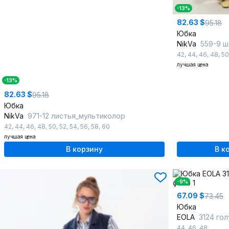
-13%
82.63 $
95.18
Юбка
NikVa
559-9 шо
42
,
44
,
46
,
48
,
50
лучшая цена
-13%
82.63 $
95.18
Юбка
NikVa
971-12 листья_мультиколор
42
,
44
,
46
,
48
,
50
,
52
,
54
,
56
,
58
,
60
лучшая цена
В корзину
В к
-9%
67.09 $
73.45
Юбка
EOLA
3124 го
44
,
46
,
48