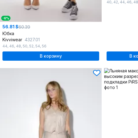
40
,
42
,
44
,
46
,
4
-6%
56.81 $
60.39
Юбка
Kivviwear
4327.01
44
,
46
,
48
,
50
,
52
,
54
,
56
В корзину
В к