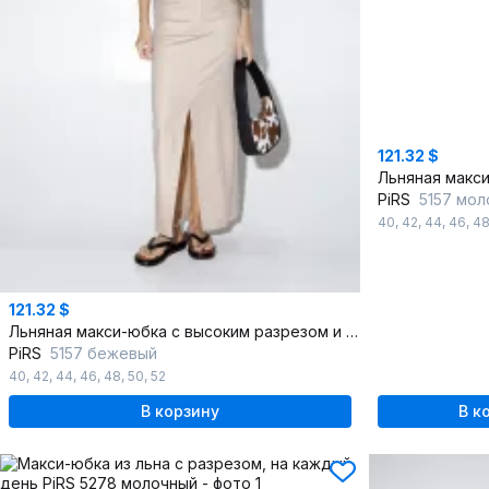
121.32 $
PiRS
5157 мол
40
,
42
,
44
,
46
,
4
121.32 $
Льняная макси-юбка с высоким разрезом и без подкладки
PiRS
5157 бежевый
40
,
42
,
44
,
46
,
48
,
50
,
52
В корзину
В к