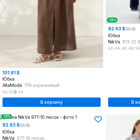
-13%
82.63 $
95.18
Юбка
NikVa
813-22 белый
42
,
44
,
46
,
48
,
50
101.61 $
Юбка
AltaModa
1116 коричневый
50
,
52
,
54
В корзину
В к
-13%
82.63 $
95.18
Юбка
NikVa
971-10 песок