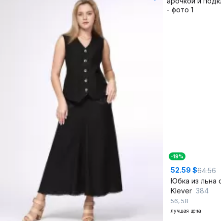
-19%
52.59 $
64.56
Klever
384
56
,
58
лучшая цена