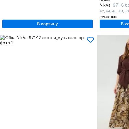
NikVa
971-8 б
42
,
44
,
46
,
48
,
50
лучшая цена
В корзину
В к