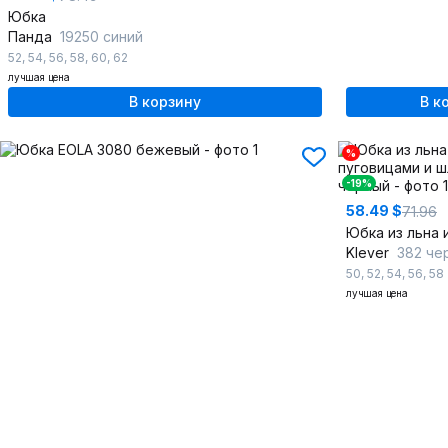
Юбка
Панда
19250 синий
52
,
54
,
56
,
58
,
60
,
62
лучшая цена
В корзину
В к
%
-19%
58.49 $
71.96
Klever
382 че
50
,
52
,
54
,
56
,
58
лучшая цена