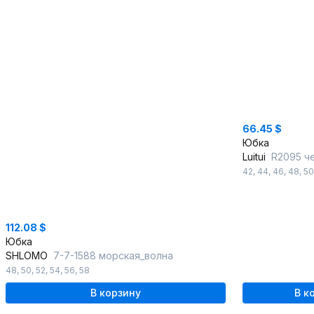
66.45 $
Юбка
Luitui
R2095 ч
42
,
44
,
46
,
48
,
50
112.08 $
Юбка
SHLOMO
7-7-1588 морская_волна
48
,
50
,
52
,
54
,
56
,
58
В корзину
В к