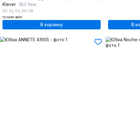
Klever
382 беж
50
,
52
,
54
,
56
,
58
лучшая цена
В корзину
В к