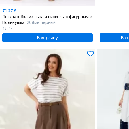
71.27 $
Легкая юбка из льна и вискозы с фигурным клином
Полинушка
208мв черный
42
,
44
В корзину
В к