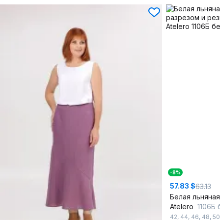
-8%
57.83 $
63.13
Atelero
1106Б
42
,
44
,
46
,
48
,
50