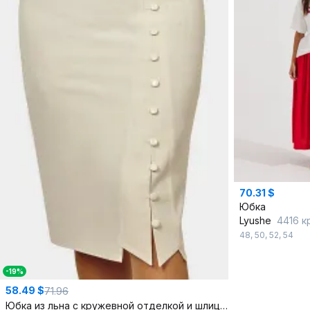
70.31 $
Юбка
Lyushe
4416 к
48
,
50
,
52
,
54
-19%
58.49 $
71.96
Юбка из льна с кружевной отделкой и шлицей