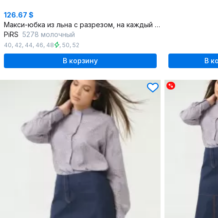
126.67 $
Макси-юбка из льна с разрезом, на каждый день
PiRS
5278 молочный
40
,
42
,
44
,
46
,
48
,
50
,
52
В корзину
В к
%