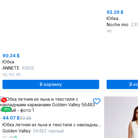
93.29 $
Юбка
Noche mio
2.
48
90.24 $
Юбка
ANNETE
A1905
42
,
44
,
46
В корзину
В к
%
-31%
44.07 $
63.48
Юбка летняя из льна и текстиля с накладными карманами
Golden Valley
56483 черный
42
,
46