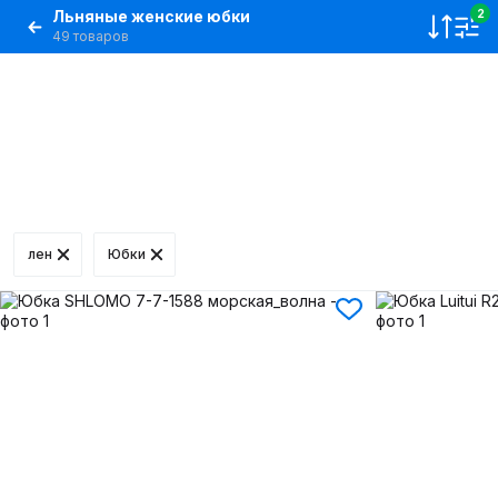
Льняные женские юбки
2
49 товаров
лен
Юбки