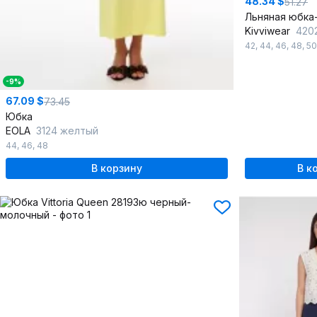
48.34 $
51.27
Kivviwear
420
42
,
44
,
46
,
48
,
50
-9%
67.09 $
73.45
Юбка
EOLA
3124 желтый
44
,
46
,
48
В корзину
В к