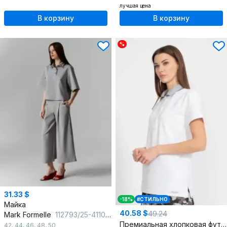
лучшая цена
В корзину
В корзину
%
31.33 $
-18%
#СТИЛЬНО
Майка
40.58 $
49.24
Mark Formelle
112793/25-41103Ц-2 серый
Премиальная хлопковая футболка поло с боковыми разрезами
42
,
44
,
46
,
48
,
50