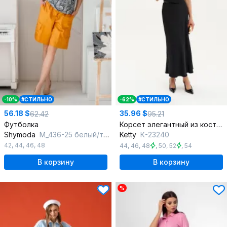
-10%
#СТИЛЬНО
-62%
#СТИЛЬНО
56.18 $
35.96 $
62.42
95.21
Футболка
Корсет элегантный из костюмной ткани с регилином для фигуры
Shymoda
М_436-25 белый/тёмно-синий_принт
Ketty
К-23240
42
,
44
,
46
,
48
44
,
46
,
48
,
50
,
52
,
54
В корзину
В корзину
%