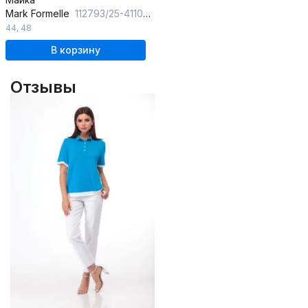
Mark Formelle
112793/25-41103Ц-2 канарский_зеленый
44
,
48
В корзину
Отзывы