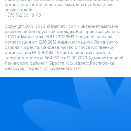
Примерка перед покупкой
органа, уполномоченное рассматривать обращения
Быстрая доставка по всей России
покупателей:
Добавьте немного стиля и комфорта в свой гардероб с
+375 162 30-18-45
белорусскими футболками-поло.
Copyright 2012-2026 © Ramonki.com - интернет-магазин
фирменной белорусской одежды. Все права защищены.
ЧТУП «Чиколетта», УНП 291136513. Государственная
регистрация от 12.10.2012 Администрацией Ленинского
района г. Бреста. Свидетельство о государственной
регистрации № 0061143. Регистрационный номер в
торговом реестре 564352 от 12.09.2023 Администрацией
Ленинского района г. Бреста. Юр. адрес: Республика
Беларусь, г.Брест, ул. Буденного 17/1.