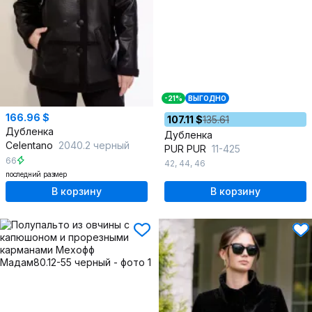
-21%
ВЫГОДНО
166.96 $
107.11 $
135.61
Дубленка
Дубленка
Celentano
2040.2 черный
PUR PUR
11-425
66
42
,
44
,
46
последний размер
В корзину
В корзину