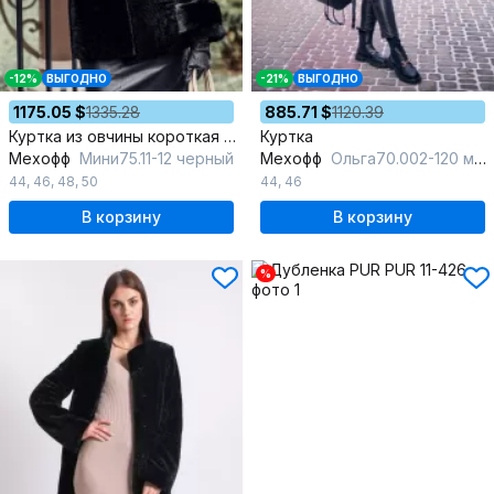
-12%
ВЫГОДНО
-21%
ВЫГОДНО
1175.05 $
1335.28
885.71 $
1120.39
Куртка из овчины короткая с воротником из норки и карманами
Куртка
Мехофф
Мини75.11-12 черный
Мехофф
Ольга70.002-120 мокрый_асфальт
44
,
46
,
48
,
50
44
,
46
В корзину
В корзину
%