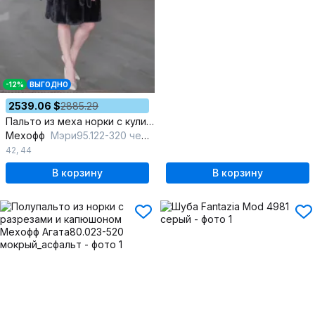
-12%
ВЫГОДНО
2539.06 $
2885.29
Пальто из меха норки с кулиской, разрезами и воротником на пуговицах
Мехофф
Мэри95.122-320 черный
42
,
44
В корзину
В корзину