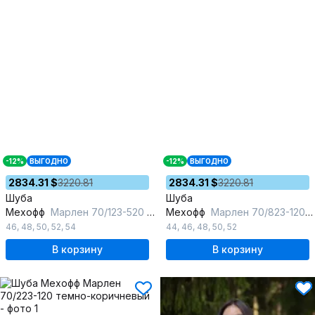
-12%
ВЫГОДНО
-12%
ВЫГОДНО
2834.31 $
3220.81
2834.31 $
3220.81
Шуба
Шуба
Мехофф
Марлен 70/123-520 черный
Мехофф
Марлен 70/823-120 темный_кот
46
,
48
,
50
,
52
,
54
44
,
46
,
48
,
50
,
52
В корзину
В корзину