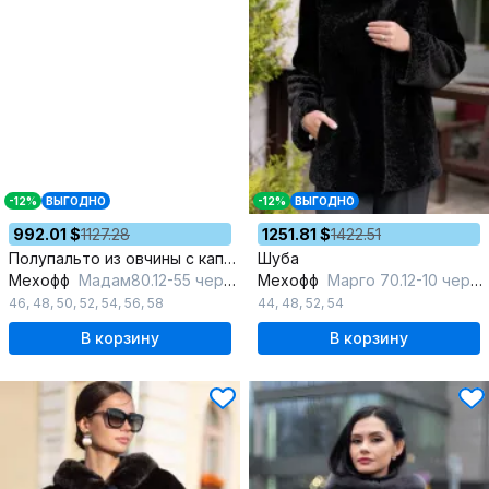
-12%
ВЫГОДНО
-12%
ВЫГОДНО
992.01 $
1127.28
1251.81 $
1422.51
Полупальто из овчины с капюшоном и прорезными карманами
Шуба
Мехофф
Мадам80.12-55 черный
Мехофф
Марго 70.12-10 черный
46
,
48
,
50
,
52
,
54
,
56
,
58
44
,
48
,
52
,
54
В корзину
В корзину