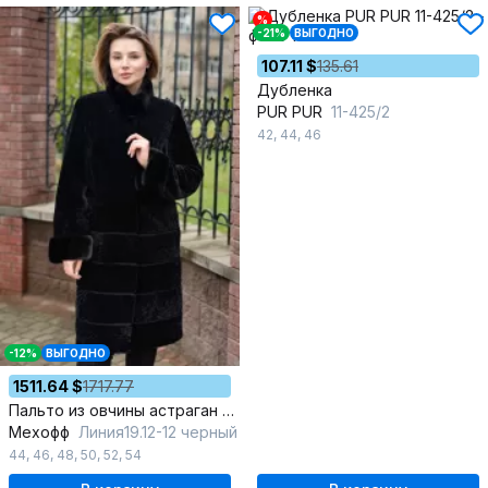
%
-21%
ВЫГОДНО
107.11 $
135.61
Дубленка
PUR PUR
11-425/2
42
,
44
,
46
-12%
ВЫГОДНО
1511.64 $
1717.77
Пальто из овчины астраган с норковой опушкой и воротником
Мехофф
Линия19.12-12 черный
44
,
46
,
48
,
50
,
52
,
54