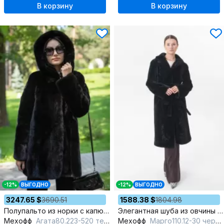
В корзину
В корзину
-12%
ВЫГОДНО
-12%
ВЫГОДНО
3247.65 $
3690.51
1588.38 $
1804.98
Полупальто из норки с капюшоном и фигуральными разрезами
Элегантная шуба из овчины с воротником и разрезами
Мехофф
Агата80.223-520 темно-коричневый
Мехофф
Марго110.12-30 черный