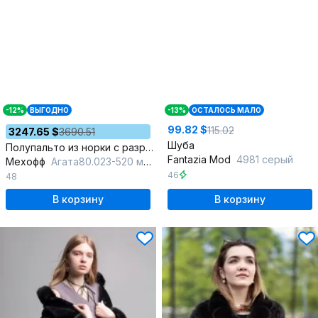
-12%
ВЫГОДНО
-13%
ОСТАЛОСЬ МАЛО
99.82 $
115.02
3247.65 $
3690.51
Шуба
Полупальто из норки с разрезами и капюшоном
Fantazia Mod
4981 серый
Мехофф
Агата80.023-520 мокрый_асфальт
46
48
В корзину
В корзину