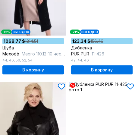
-12%
ВЫГОДНО
-21%
ВЫГОДНО
1068.77 $
1214.51
123.34 $
156.46
Шуба
Дубленка
Мехофф
Марго 110.12-10 черный
PUR PUR
11-426
44
,
46
,
50
,
52
,
54
42
,
44
,
46
В корзину
В корзину
%