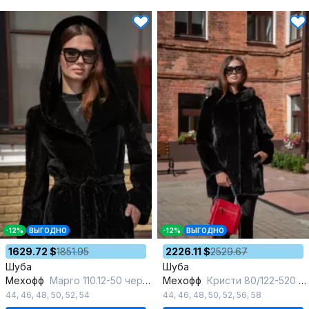
-12%
ВЫГОДНО
-12%
ВЫГОДНО
1629.72 $
1851.95
2226.11 $
2529.67
Шуба
Шуба
Мехофф
Марго 110.12-50 черный
Мехофф
Кристи 80/122-520 черный
44
,
46
,
48
,
50
,
52
,
54
44
,
46
,
48
,
50
,
52
,
56
,
58