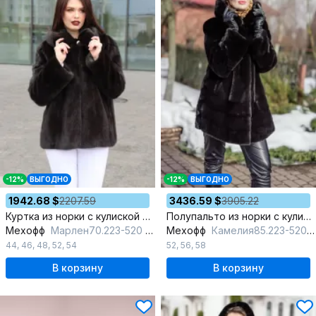
-12%
ВЫГОДНО
-12%
ВЫГОДНО
1942.68 $
2207.59
3436.59 $
3905.22
Куртка из норки с кулиской и капюшоном
Полупальто из норки с кулиской и угломатыми полосками
Мехофф
Марлен70.223-520 темно-коричневый
Мехофф
Камелия85.223-520 темно-коричневый
44
,
46
,
48
,
52
,
54
52
,
56
,
58
В корзину
В корзину