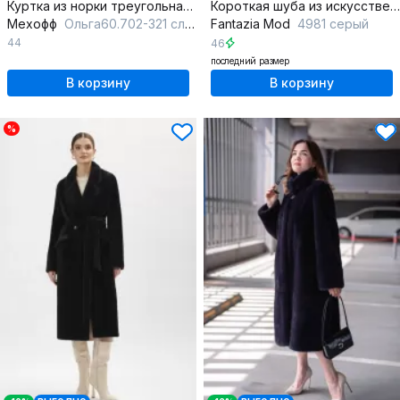
Куртка из норки треугольная с кулиской и прорезными карманами
Короткая шуба из искусственного меха с свободным кроем
Мехофф
Ольга60.702-321 слива
Fantazia Mod
4981 серый
44
46
последний размер
В корзину
В корзину
%