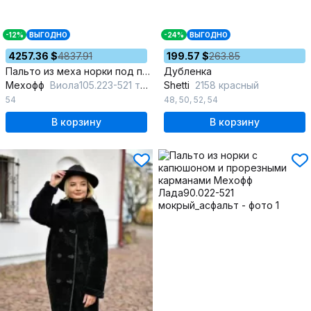
-12%
ВЫГОДНО
-24%
ВЫГОДНО
4257.36 $
4837.91
199.57 $
263.85
Пальто из меха норки под пояс с капюшоном и карманами
Дубленка
Мехофф
Виола105.223-521 темно-коричневый
Shetti
2158 красный
54
48
,
50
,
52
,
54
В корзину
В корзину