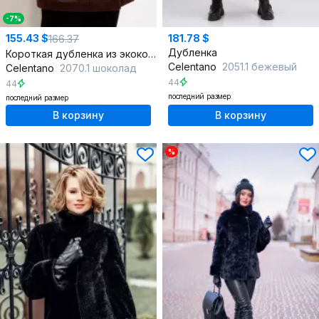
-7%
155.43 $
181.78 $
166.37
Дубленка
Короткая дубленка из экокожи с карманами и капюшоном
Celentano
2051.1 бежевый
Celentano
2070.1 шоколад
44
44
последний размер
последний размер
В корзину
В корзину
%