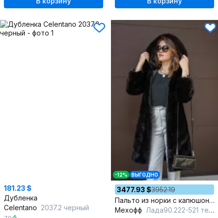
В корзину
В корзину
-12%
ВЫГОДНО
181.23 $
3477.93 $
3952.19
Дубленка
Пальто из норки с капюшоном и кулиской-90 см
Celentano
2037.2 черный
Мехофф
Лада90.222-521 темно-коричневый