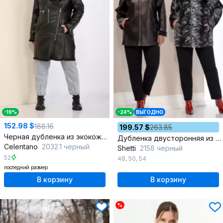
-19%
-24%
ВЫГОДНО
152.98 $
188.16
199.57 $
263.85
Черная дубленка из экокожи до колена с молниями
Дубленка двусторонняя из искусственного меха с меховой опушкой
Celentano
2032.1 черный
Shetti
2158 черный
52
48
,
50
,
54
последний размер
В корзину
В корзину
%