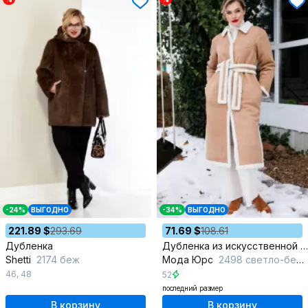
-24%
ВЫГОДНО
-34%
ВЫГОДНО
221.89 $
293.69
71.69 $
108.61
Дубленка
Дубленка из искусственной замши с разрезами и поясом
Shetti
2174 беж
Мода Юрс
2498 светло-бежевый
46
,
48
52
последний размер
В корзину
В корзину