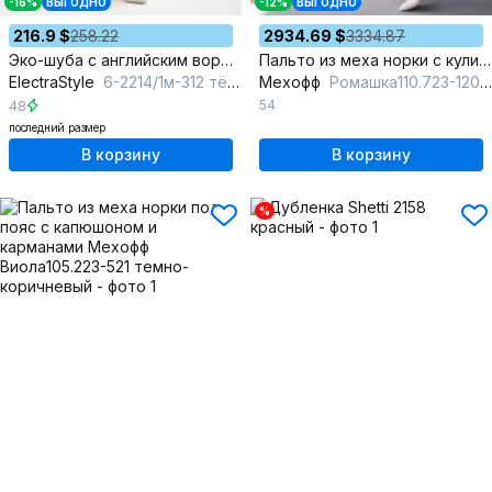
-16%
ВЫГОДНО
-12%
ВЫГОДНО
216.9 $
258.22
2934.69 $
3334.87
Эко-шуба с английским воротником и съемным поясом
Пальто из меха норки с кулиской и прорезными карманами
ElectraStyle
6-2214/1м-312 тёмно-синий
Мехофф
Ромашка110.723-120 слива
54
48
последний размер
В корзину
В корзину
%