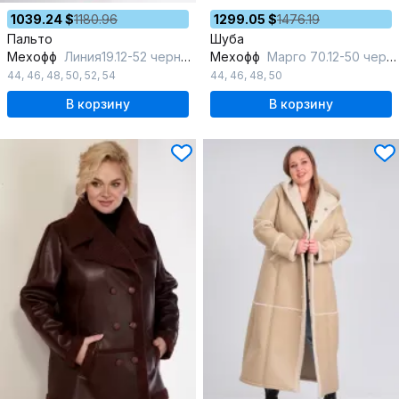
1039.24 $
1180.96
1299.05 $
1476.19
Пальто
Шуба
Мехофф
Линия19.12-52 черный
Мехофф
Марго 70.12-50 черный
44
,
46
,
48
,
50
,
52
,
54
44
,
46
,
48
,
50
В корзину
В корзину