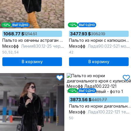
-12%
ВЫГОДНО
-12%
ВЫГОДНО
1068.77 $
1214.51
3477.93 $
3952.19
Пальто из овчины астраган двубортное с английским воротником
Пальто из норки с капюшоном и прорезными карманами
Мехофф
Линия830.12-25 черный
Мехофф
Лада90.022-521 мокрый_асфальт
50
,
52
,
54
42
В корзину
В корзину
-12%
ВЫГОДНО
3873.56 $
4401.77
Пальто из норки диагонального кроя с кулиской
Мехофф
Лада100.222-121 темно-коричневый
50