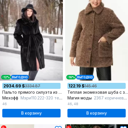
-12%
ВЫГОДНО
-16%
ВЫГОДНО
2934.69 $
3334.87
122.19 $
145.46
Пальто прямого силуэта из норки с капюшоном и карманами
Теплая экомеховая шуба с застежкой на пуговицы
Мехофф
Мэри110.222-320 темно-коричневый
Магия моды
2367 коричневый
46
46
,
48
В корзину
В корзину
%
%