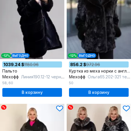
-12%
ВЫГОДНО
-12%
ВЫГОДНО
1039.24 $
1180.96
856.2 $
972.96
Пальто
Куртка из меха норки с английским воротником и крючками
Мехофф
Линия190.12-12 черный
Мехофф
Ольга65.202-321 темно-коричневый
58
,
60
50
В корзину
В корзину
%
%