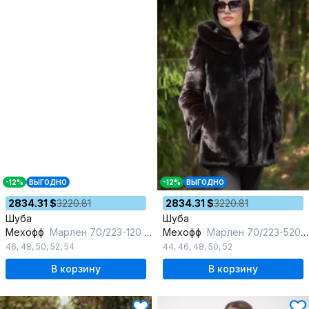
-12%
ВЫГОДНО
-12%
ВЫГОДНО
2834.31 $
3220.81
2834.31 $
3220.81
Шуба
Шуба
Мехофф
Марлен 70/223-120 темно-коричневый
Мехофф
Марлен 70/223-520 темно-коричневый
46
,
48
,
50
,
52
,
54
44
,
46
,
48
,
50
,
52
В корзину
В корзину