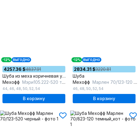
-12%
ВЫГОДНО
-12%
ВЫГОДНО
4257.36 $
4837.91
2834.31 $
3220.81
Шуба из меха коричневая утепленная на зиму
Шуба
Мехофф
Мэри105.222-520 темно-коричневый
Мехофф
Марлен 70/123-120 черный
44
,
46
,
48
,
50
,
52
,
54
46
,
48
,
50
,
52
,
54
В корзину
В корзину