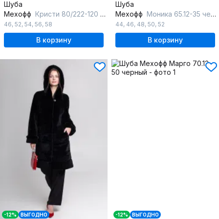
Шуба
Шуба
Мехофф
Кристи 80/222-120 темно-коричневый
Мехофф
Моника 65.12-35 черный
46
,
52
,
54
,
56
,
58
44
,
46
,
48
,
50
,
52
В корзину
В корзину
-12%
ВЫГОДНО
-12%
ВЫГОДНО