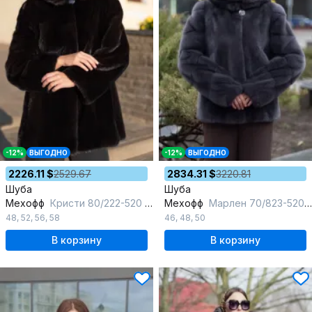
-12%
ВЫГОДНО
-12%
ВЫГОДНО
2226.11 $
2529.67
2834.31 $
3220.81
Шуба
Шуба
Мехофф
Кристи 80/222-520 темно-коричневый
Мехофф
Марлен 70/823-520 темный_кот
48
,
52
,
56
,
58
46
,
48
,
50
В корзину
В корзину