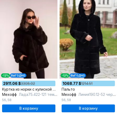
-12%
ВЫГОДНО
-12%
ВЫГОДНО
2911.06 $
3308.02
1068.77 $
1214.51
Куртка из норки с кулиской и плечевыми накладками
Пальто
Мехофф
Лада75.422-121 темный_соболь
Мехофф
Линия190.12-52 черный
56
,
58
56
,
58
В корзину
В корзину