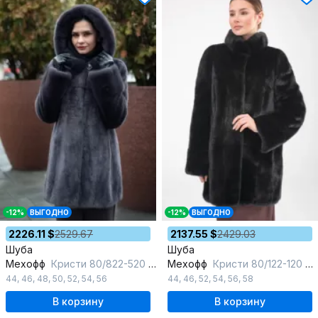
-12%
ВЫГОДНО
-12%
ВЫГОДНО
2226.11 $
2529.67
2137.55 $
2429.03
Шуба
Шуба
Мехофф
Кристи 80/822-520 темный_кот
Мехофф
Кристи 80/122-120 черный
44
,
46
,
48
,
50
,
52
,
54
,
56
44
,
46
,
52
,
54
,
56
,
58
В корзину
В корзину