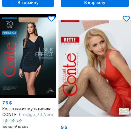
В корзину
В корзину
7.5 $
Колготки из мультифиламентных нитей, шёлковая элегантность, круглый год
CONTE
Prestigе_70_Nero
2
,
3
,
4
последний размер
9 $