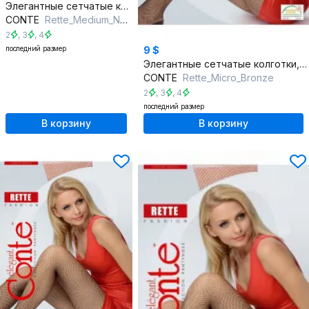
Элегантные сетчатые колготки, подчеркнут красоту ног, круглый год
CONTE
Rette_Medium_Nero
2
,
3
,
4
последний размер
9 $
Элегантные сетчатые колготки, акцент на ногах, круглый год
CONTE
Rette_Micro_Bronze
2
,
3
,
4
последний размер
В корзину
В корзину