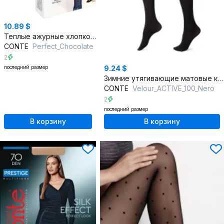
10.89 $
Теплые ажурные хлопковые колготки, 3D эффект, демисезон
CONTE
Perfect_Chocolate
2
последний размер
9.24 $
Зимние утягивающие матовые колготки из микрофибры
CONTE
Velour_ACTIVE_100_Nero
2
последний размер
В корзину
В корзину