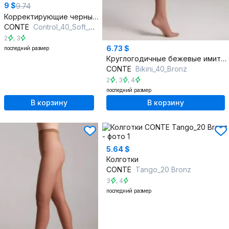
9 $
9.74
Корректирующие черные колготки из трикотажа с утягивающими трусиками
CONTE
Control_40_Soft_Nero
2
,
3
6.73 $
последний размер
Круглогодичные бежевые имитирующие ажурные колготки BIKINI
CONTE
Bikini_40_Bronz
2
,
3
,
4
последний размер
В корзину
В корзину
5.64 $
Колготки
CONTE
Tango_20 Bronz
3
,
4
последний размер