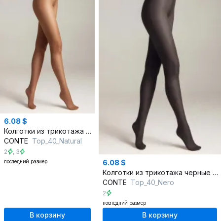
6.08 $
Колготки из трикотажа в бежевом цвете низкая талия
CONTE
Top_40_Natural
2
,
3
последний размер
6.08 $
Колготки из трикотажа черные плотные низкая талия
CONTE
Top_40_Nero
2
последний размер
В корзину
В корзину