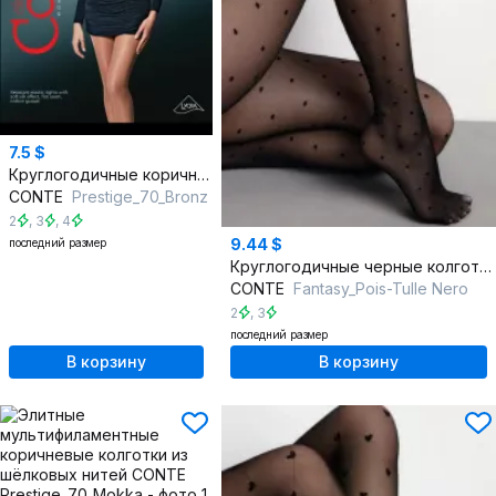
7.5 $
Круглогодичные коричневые трикотажные колготки Элегантность
CONTE
Prestigе_70_Bronz
2
,
3
,
4
9.44 $
последний размер
Круглогодичные черные колготки с эффектом тюля 30 den
CONTE
Fantasy_Pois-Tulle Nero
2
,
3
последний размер
В корзину
В корзину