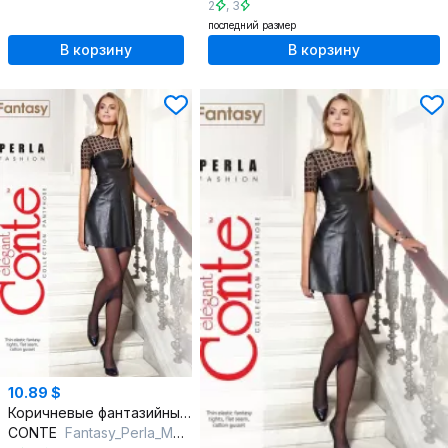
2
,
3
последний размер
В корзину
В корзину
10.89 $
Коричневые фантазийные колготки с рисунком точек
CONTE
Fantasy_Perla_Mocca