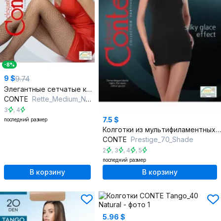
-8%
9 $
9.74
Элегантные сетчатые колготки, подчеркнут ног, круглый год
CONTE
Rette_Medium_Natural
3
,
4
7.5 $
последний размер
Колготки из мультифиламентных нитей, шёлковый эффект, круглый год
CONTE
Prestigе_70_Shade
2
,
3
,
4
,
5
последний размер
В корзину
В корзину
5.96 $