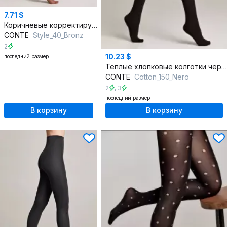
7.71 $
Коричневые корректирующие колготки из трикотажа с утягиванием
CONTE
Style_40_Bronz
2
10.23 $
последний размер
Теплые хлопковые колготки черные с лайкрой для зимы
CONTE
Cotton_150_Nero
2
,
3
последний размер
В корзину
В корзину