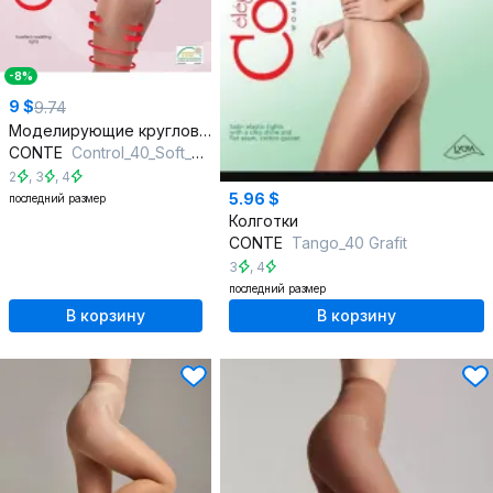
-8%
9 $
9.74
Моделирующие кругловязкие колготки с эффектом корректировки
CONTE
Control_40_Soft_Shade
2
,
3
,
4
5.96 $
последний размер
Колготки
CONTE
Tango_40 Grafit
3
,
4
последний размер
В корзину
В корзину