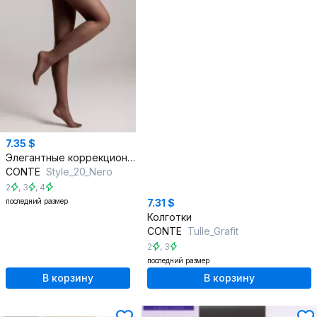
7.35 $
Элегантные коррекционные черные колготки из трикотажа
CONTE
Style_20_Nero
2
,
3
,
4
последний размер
7.31 $
Колготки
CONTE
Tulle_Grafit
2
,
3
последний размер
В корзину
В корзину