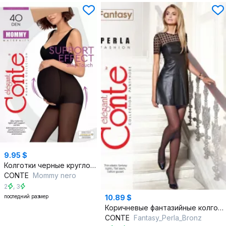
9.95 $
Колготки черные круглогодичные из премиального трикотажа для мам
CONTE
Mommy nero
2
,
3
последний размер
10.89 $
Коричневые фантазийные колготки с рисунком точек
CONTE
Fantasy_Perla_Bronz