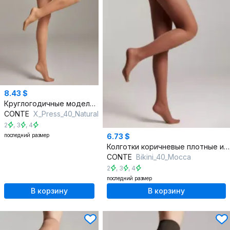
8.43 $
Круглогодичные моделирующие колготки из трикотажа
CONTE
X_Press_40_Natural
2
,
3
,
4
последний размер
6.73 $
Колготки коричневые плотные из трикотажа для повседневной носки
CONTE
Bikini_40_Mocca
2
,
3
,
4
последний размер
В корзину
В корзину