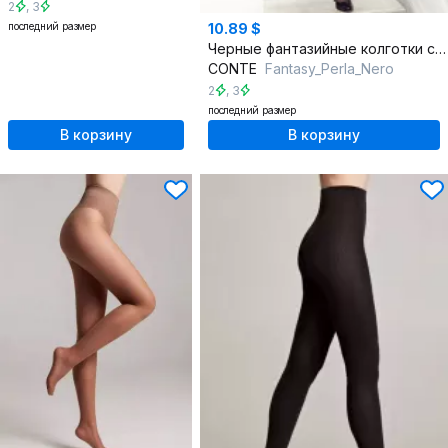
2
,
3
последний размер
10.89 $
Черные фантазийные колготки с рисунком точек
CONTE
Fantasy_Perla_Nero
2
,
3
последний размер
В корзину
В корзину