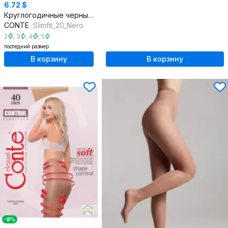
6.72 $
Круглогодичные черные колготки с утяжкой Slimfit 20 den
CONTE
Slimfit_20_Nero
2
,
3
,
4
,
5
последний размер
В корзину
В корзину
-8%