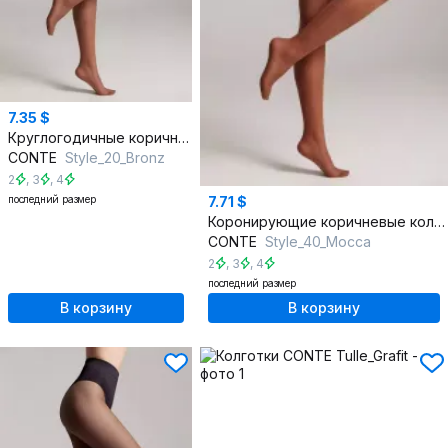
7.35 $
Круглогодичные коричневые колготки с утягивающими эффектами
CONTE
Style_20_Bronz
2
,
3
,
4
последний размер
7.71 $
Коронирующие коричневые колготки из трикотажа с утяжками
CONTE
Style_40_Mocca
2
,
3
,
4
последний размер
В корзину
В корзину