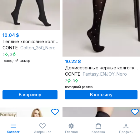
10.04 $
Теплые хлопковые колготки черные с лайкрой для зимних дней
CONTE
Cotton_250_Nero
2
,
3
последний размер
10.22 $
Демисезонные черные колготки с горошком 60 den
CONTE
Fantasy_ENJOY_Nero
2
,
3
последний размер
В корзину
В корзину
Каталог
Избранное
Главная
Корзина
Профиль