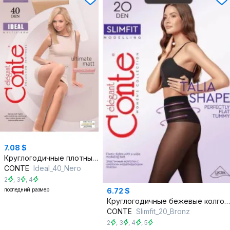
7.08 $
Круглогодичные плотные матовые колготки с усиленной верхней частью
CONTE
Ideal_40_Nero
2
,
3
,
4
последний размер
6.72 $
Круглогодичные бежевые колготки с утяжкой Slimfit 20 den
CONTE
Slimfit_20_Bronz
2
,
3
,
4
,
5