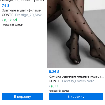
7.5 $
Элитные мультифиламентные коричневые колготки из шёлковых нитей
CONTE
Prestigе_70_Mokka
2
,
3
,
5
последний размер
8.26 $
Круглогодичные черные колготки с романтичными сердечками 20 den
CONTE
Fantasy_Lovers Nero
2
,
3
последний размер
В корзину
В корзину