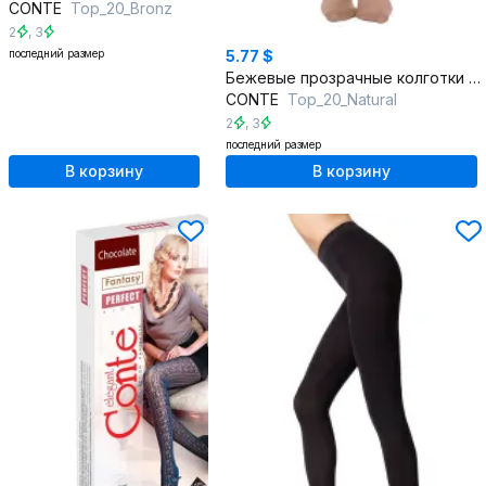
CONTE
Top_20_Bronz
2
,
3
последний размер
5.77 $
Бежевые прозрачные колготки из трикотажа с регулируемой посадкой
CONTE
Top_20_Natural
2
,
3
последний размер
В корзину
В корзину