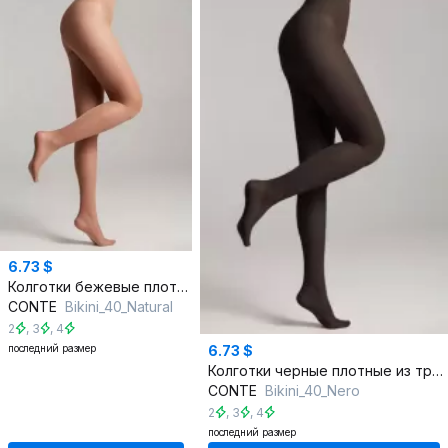
6.73 $
Колготки бежевые плотные из трикотажа для каждый день
CONTE
Bikini_40_Natural
2
,
3
,
4
последний размер
6.73 $
Колготки черные плотные из трикотажа с хлопком для ежедневного стиля
CONTE
Bikini_40_Nero
2
,
3
,
4
последний размер