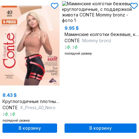
9.95 $
Маминские колготки бежевые, круглогодичные, с поддержкой живота
CONTE
Mommy bronz
2
,
3
последний размер
8.43 $
Круглогодичные плотные матовые колготки из трикотажа
CONTE
X_Press_40_Nero
2
,
5
последний размер
В корзину
В корзину