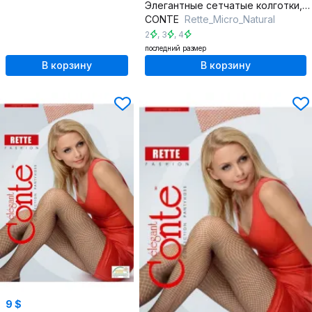
Элегантные сетчатые колготки, акцент на ногах, круглый год
CONTE
Rette_Micro_Natural
2
,
3
,
4
последний размер
В корзину
В корзину
9 $