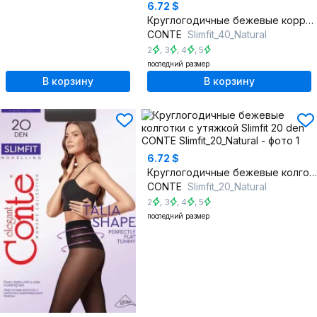
6.72 $
Круглогодичные бежевые корректирующие колготки Slimfit 40 den
CONTE
Slimfit_40_Natural
2
,
3
,
4
,
5
последний размер
В корзину
В корзину
6.72 $
Круглогодичные бежевые колготки с утяжкой Slimfit 20 den
CONTE
Slimfit_20_Natural
2
,
3
,
4
,
5
последний размер