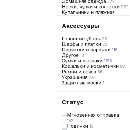
Домашняя одежда
572
Носки, чулки и колготки
963
Купальники и пляжная
одежда
68
Нижнее бельё
2665
Аксессуары
Головные уборы
36
Шарфы и платки
22
Перчатки и варежки
116
Другое
13
Сумки и рюкзаки
1166
Кошельки и косметички
92
Ремни и пояса
66
Украшения
107
Защитные маски
1
Статус
Мгновенная отправка
182
Новинки
10