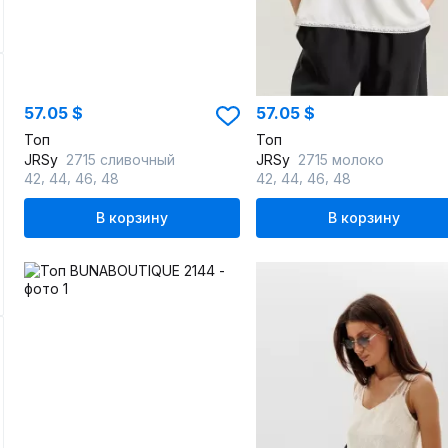
57.05 $
57.05 $
Топ
Топ
JRSy
2715 сливочный
JRSy
2715 молоко
,
,
,
,
,
,
42
44
46
48
42
44
46
48
В корзину
В корзину