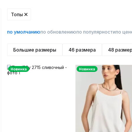
Топы
по умолчанию
по обновлению
по популярности
по цен
Большие размеры
46 размера
48 разме
Новинка
Новинка