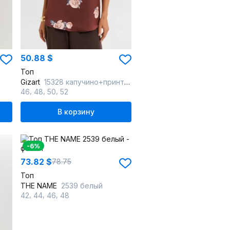
50.88 $
Топ
Gizart
15328 капучино+принт_цветы
,
,
,
46
48
50
52
В корзину
-6%
73.82 $
78.75
Топ
THE NAME
2539 белый
,
,
,
42
44
46
48