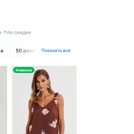
е ↑
по скидке
ра
50 размера
52 размера
54 размера
Показать всё
Новинка