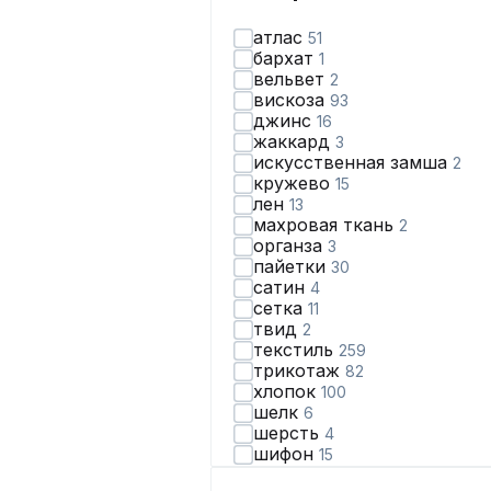
атлас
51
бархат
1
вельвет
2
вискоза
93
джинс
16
жаккард
3
искусственная замша
2
кружево
15
лен
13
махровая ткань
2
органза
3
пайетки
30
сатин
4
сетка
11
твид
2
текстиль
259
трикотаж
82
хлопок
100
шелк
6
шерсть
4
шифон
15
экокожа
16