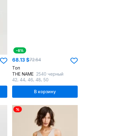
-6%
68.13 $
72.64
Топ
THE NAME
2540 черный
,
,
,
,
42
44
46
48
50
В корзину
%