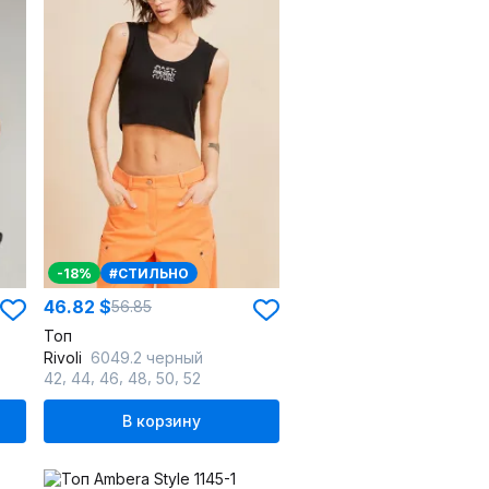
-18%
#СТИЛЬНО
46.82 $
56.85
Топ
Rivoli
6049.2 черный
,
,
,
,
,
42
44
46
48
50
52
В корзину