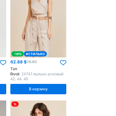
-18%
#СТИЛЬНО
62.88 $
76.69
Топ
Rivoli
2474.1 пыльно-розовый
,
,
42
44
46
В корзину
%