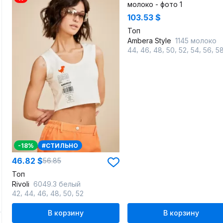
103.53 $
Топ
Ambera Style
1145 молоко
,
,
,
,
,
,
,
44
46
48
50
52
54
56
5
-18%
#СТИЛЬНО
46.82 $
56.85
Топ
Rivoli
6049.3 белый
,
,
,
,
,
42
44
46
48
50
52
В корзину
В корзину