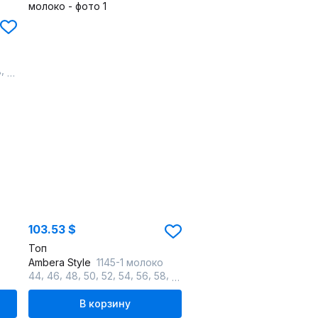
,
8
60
103.53 $
Топ
Ambera Style
1145-1 молоко
,
,
,
,
,
,
,
,
44
46
48
50
52
54
56
58
60
В корзину