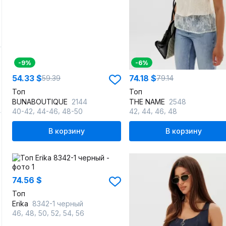
-9%
-6%
54.33 $
74.18 $
59.39
79.14
Топ
Топ
BUNABOUTIQUE
2144
THE NAME
2548
,
,
,
,
,
40-42
44-46
48-50
42
44
46
48
В корзину
В корзину
74.56 $
Топ
Erika
8342-1 черный
,
,
,
,
,
46
48
50
52
54
56