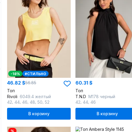
-18%
#СТИЛЬНО
46.82 $
60.31 $
56.85
Топ
Топ
Rivoli
6049.4 желтый
T.N.D
М178 черный
,
,
,
,
,
,
,
42
44
46
48
50
52
42
44
46
В корзину
В корзину
%