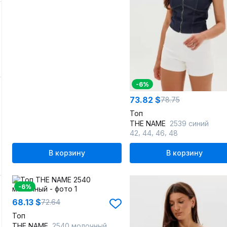
-6%
73.82 $
78.75
Топ
THE NAME
2539 синий
,
,
,
42
44
46
48
В корзину
В корзину
-6%
68.13 $
72.64
Топ
THE NAME
2540 молочный