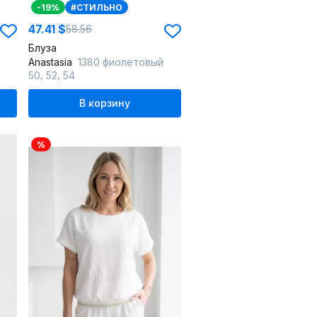
-19%
#СТИЛЬНО
47.41 $
58.56
Блуза
Anastasia
1380 фиолетовый
,
,
50
52
54
В корзину
%