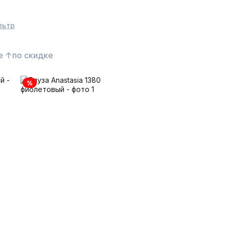
льтр
е ↑
по скидке
%