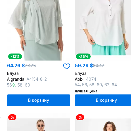
-13%
-26%
64.26 $
59.29 $
73.78
80.47
Блуза
Блуза
Algranda
А4154-8-2
Abbi
4074
,
,
,
,
,
,
,
54
56
58
60
62
64
56
58
60
лучшая цена
В корзину
В корзину
%
%