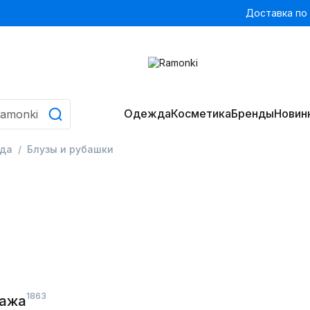
Доставка по
Одежда
Косметика
Бренды
Новин
да
Блузы и рубашки
1863
дажа