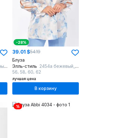
-28%
39.01 $
54.19
Блуза
бой
Элль-стиль
2454а бежевый_голубой
,
,
,
56
58
60
62
лучшая цена
В корзину
%