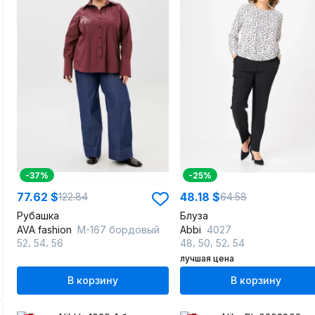
-37%
-25%
77.62 $
48.18 $
122.84
64.58
Рубашка
Блуза
AVA fashion
М-167 бордовый
Abbi
4027
,
,
,
,
,
52
54
56
48
50
52
54
лучшая цена
В корзину
В корзину