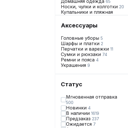
Домашняя одежда
65
Носки, чулки и колготки
20
Купальники и пляжная
одежда
16
Нижнее бельё
389
Аксессуары
Головные уборы
5
Шарфы и платки
2
Перчатки и варежки
11
Сумки и рюкзаки
74
Ремни и пояса
4
Украшения
9
Статус
Мгновенная отправка
500
Новинки
4
В наличии
1619
Предзаказ
237
Ожидается
7