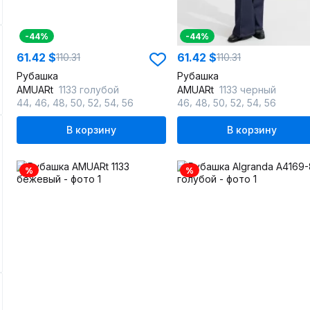
-44%
-44%
61.42 $
61.42 $
110.31
110.31
Рубашка
Рубашка
AMUARt
1133 голубой
AMUARt
1133 черный
,
,
,
,
,
,
,
,
,
,
,
44
46
48
50
52
54
56
46
48
50
52
54
56
В корзину
В корзину
%
%