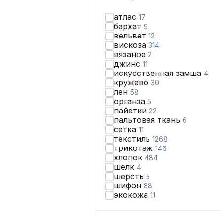
атлас
17
бархат
9
вельвет
12
вискоза
314
вязаное
2
джинс
11
искусственная замша
4
кружево
30
лен
58
органза
5
пайетки
22
пальтовая ткань
6
сетка
11
текстиль
1268
трикотаж
146
хлопок
484
шелк
4
шерсть
5
шифон
88
экокожа
11