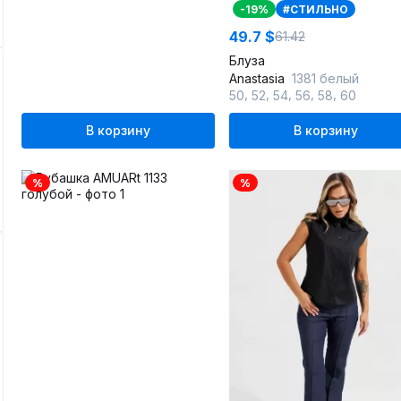
-19%
#СТИЛЬНО
49.7 $
61.42
Блуза
Anastasia
1381 белый
,
,
,
,
,
50
52
54
56
58
60
В корзину
В корзину
%
%