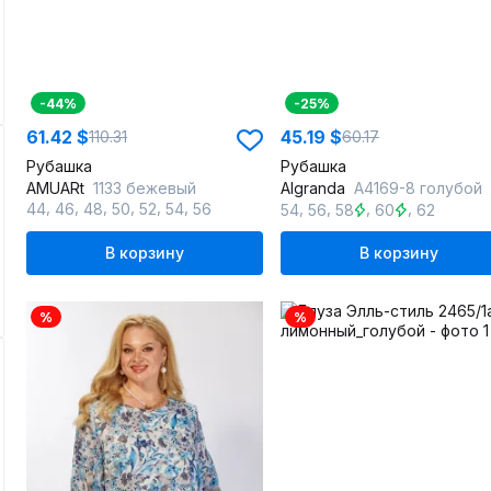
-44%
-25%
61.42 $
45.19 $
110.31
60.17
Рубашка
Рубашка
AMUARt
1133 бежевый
Algranda
A4169-8 голубой
,
,
,
,
,
,
,
,
,
,
44
46
48
50
52
54
56
54
56
58
60
62
В корзину
В корзину
%
%