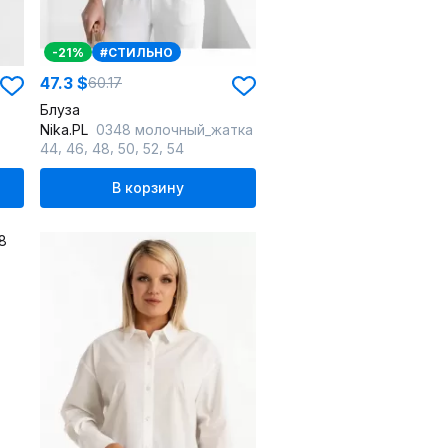
-21%
#СТИЛЬНО
47.3 $
60.17
Блуза
Nika.PL
0348 молочный_жатка
,
,
,
,
,
44
46
48
50
52
54
В корзину