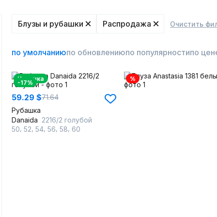
Блузы и рубашки
Распродажа
Очистить фи
по умолчанию
по обновлению
по популярности
по цен
Новинка
%
-17%
59.29 $
71.64
Рубашка
Danaida
2216/2 голубой
,
,
,
,
,
50
52
54
56
58
60