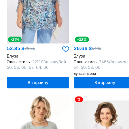
-31%
-32%
53.85 $
36.66 $
78.55
54.19
Блуза
Блуза
Элль-стиль
2213/18а голубой_белый
Элль-стиль
2465/1а лимонный_голу
,
,
,
,
,
,
,
,
56
58
60
62
64
66
54
56
58
60
лучшая цена
В корзину
В корзину
%