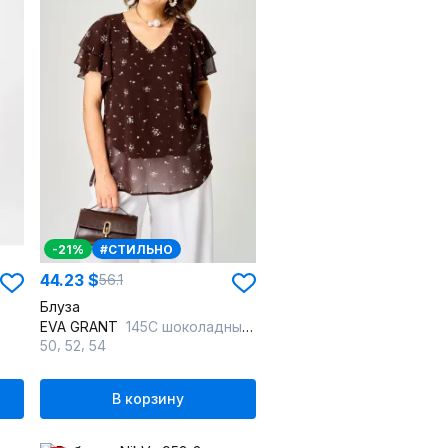
-21%
#СТИЛЬНО
44.23 $
56.1
Блуза
EVA GRANT
145С шоколадный_принт-цветок
,
,
50
52
54
В корзину