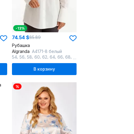
-13%
74.54 $
85.89
Рубашка
Algranda
A4171-8 белый
,
,
,
,
,
,
,
,
54
56
58
60
62
64
66
68
70
В корзину
%