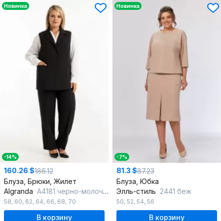
Новинка
Новинка
-14%
-7%
160.26 $
81.3 $
186.12
87.23
Блуза, Брюки, Жилет
Блуза, Юбка
Algranda
А4181 черно-молочный
Элль-стиль
2441 беж
58
,
60
,
62
,
64
,
66
,
68
,
70
50
,
52
,
54
,
56
В корзину
В корзину