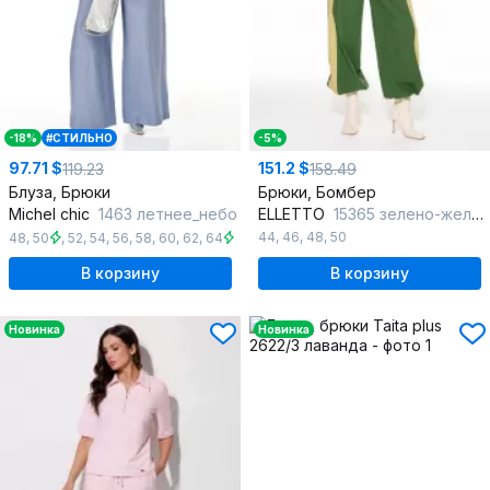
-18%
#СТИЛЬНО
-5%
97.71 $
151.2 $
119.23
158.49
Блуза, Брюки
Брюки, Бомбер
Michel chic
1463 летнее_небо
ELLETTO
15365 зелено-желтый
44
,
46
,
48
,
50
48
,
50
,
52
,
54
,
56
,
58
,
60
,
62
,
64
В корзину
В корзину
Новинка
Новинка