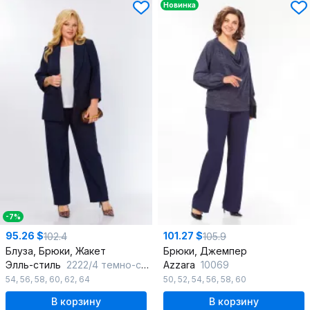
Новинка
-7%
95.26 $
101.27 $
102.4
105.9
Блуза, Брюки, Жакет
Брюки, Джемпер
Элль-стиль
2222/4 темно-синий
Azzara
10069
54
,
56
,
58
,
60
,
62
,
64
50
,
52
,
54
,
56
,
58
,
60
В корзину
В корзину