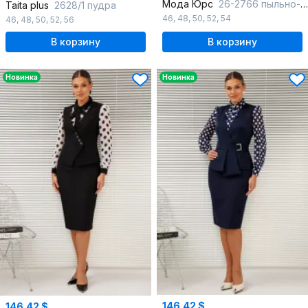
Мода Юрс
26-2766 пыльно-синий
Taita plus
2628/1 пудра
46
,
48
,
50
,
52
,
54
46
,
48
,
50
,
52
,
56
В корзину
В корзину
Новинка
Новинка
146.42 $
146.42 $