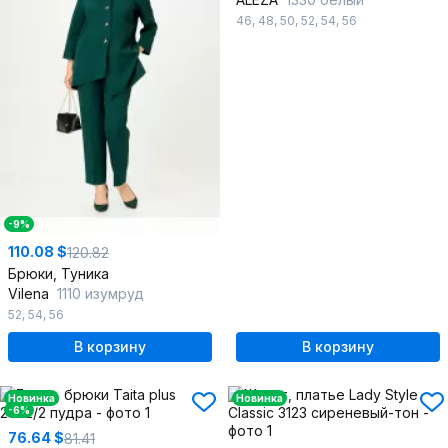
46
,
48
,
50
,
52
,
54
,
56
-9%
110.08 $
120.82
Брюки, Туника
Vilena
1110 изумруд
52
,
54
,
56
В корзину
В корзину
Новинка
Новинка
-6%
76.64 $
81.41