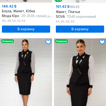
-5%
146.42 $
161.43 $
169.22
Блуза, Жилет, Юбка
Жакет, Платье
Мода Юрс
26-2538 серый_цветы
SOVA
11348 коричневый
46
,
48
,
50
,
52
,
54
54
,
56
,
58
,
60
В корзину
В корзину
Новинка
Новинка