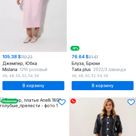
-6%
105.38 $
76.64 $
110.23
81.41
Джемпер, Юбка
Блуза, Брюки
Mislana
1316 розовый
Taita plus
2622/3 лаванда
46
,
48
,
50
,
52
,
54
,
56
46
,
48
,
50
,
52
,
54
,
56
В корзину
В корзину
Новинка
%