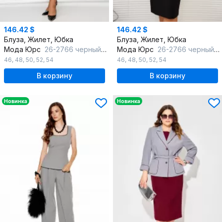
146.42 $
146.42 $
Блуза, Жилет, Юбка
Блуза, Жилет, Юбка
Мода Юрс
26-2766 черный_цветы
Мода Юрс
26-2766 черный_мелкий горох
46
,
48
,
50
,
52
,
54
46
,
48
,
50
,
52
,
54
В корзину
В корзину
Новинка
Новинка