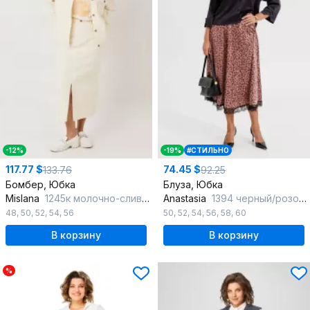
-12%
-19%
#СТИЛЬНО
117.77 $
74.45 $
133.76
92.25
Бомбер, Юбка
Блуза, Юбка
Mislana
1245к молочно-сливочный
Anastasia
1394 черный/розовое_золото
48
,
50
,
52
,
54
,
56
50
,
52
,
54
,
56
,
58
,
60
В корзину
В корзину
%