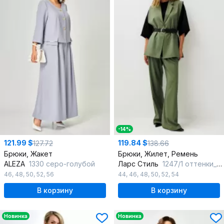
-14%
121.99 $
119.84 $
127.72
138.66
Брюки, Жакет
Брюки, Жилет, Ремень
ALEZA
1330 серо-голубой
Ларс Стиль
1247/1 оттенки_хвои
46
,
48
,
50
,
52
,
56
44
,
46
,
48
,
50
,
52
,
54
В корзину
В корзину
Новинка
Новинка