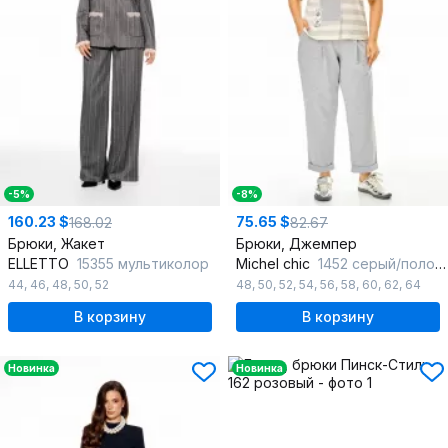
-5%
-8%
160.23 $
75.65 $
168.02
82.67
Брюки, Жакет
Брюки, Джемпер
ELLETTO
15355 мультиколор
Michel chic
1452 серый/полоска
44
,
46
,
48
,
50
,
52
48
,
50
,
52
,
54
,
56
,
58
,
60
,
62
,
64
В корзину
В корзину
Новинка
Новинка