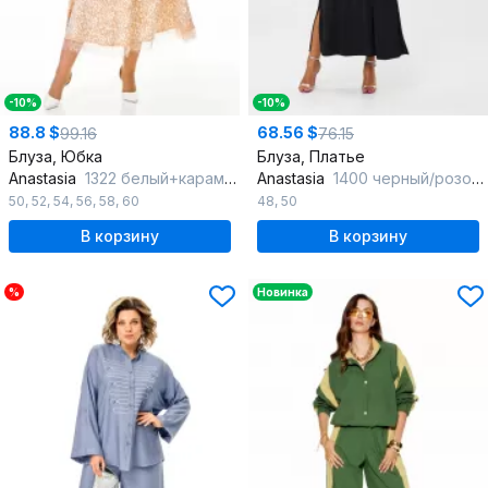
-10%
-10%
88.8 $
68.56 $
99.16
76.15
Блуза, Юбка
Блуза, Платье
Anastasia
1322 белый+карамель
Anastasia
1400 черный/розовое_золото
50
,
52
,
54
,
56
,
58
,
60
48
,
50
В корзину
В корзину
%
Новинка