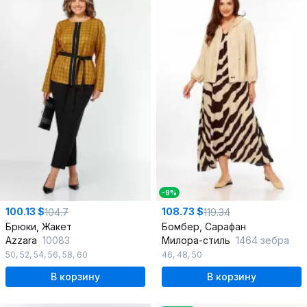
-9%
100.13 $
108.73 $
104.7
119.34
Брюки, Жакет
Бомбер, Сарафан
Azzara
10083
Милора-стиль
1464 зебра
50
,
52
,
54
,
56
,
58
,
60
46
,
48
,
50
В корзину
В корзину