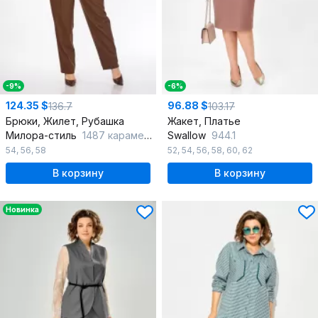
-9%
-6%
124.35 $
96.88 $
136.7
103.17
Брюки, Жилет, Рубашка
Жакет, Платье
Милора-стиль
1487 карамель+молочный_шоколад
Swallow
944.1
54
,
56
,
58
52
,
54
,
56
,
58
,
60
,
62
В корзину
В корзину
Новинка