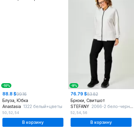
-10%
-8%
88.8 $
76.79 $
99.16
83.82
Блуза, Юбка
Брюки, Свитшот
Anastasia
1322 белый+цветы
STEFANY
2066-2 бело-черный
50
,
52
,
54
52
,
54
,
56
В корзину
В корзину