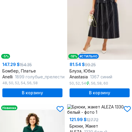
-5%
-18%
#СТИЛЬНО
147.29 $
81.54 $
154.35
99.25
Бомбер, Платье
Блуза, Юбка
Anelli
1899 голубые_прелести
Anastasia
1367 синий
48
,
50
,
52
,
54
,
56
,
58
50
,
52
,
54
,
56
,
58
,
60
В корзину
В корзину
Новинка
121.99 $
127.72
Брюки, Жакет
ALEZA
1330 белый