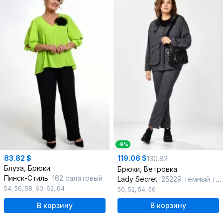
-9%
83.82 $
119.06 $
130.82
Блуза, Брюки
Брюки, Ветровка
Пинск-Стиль
162 салатовый
Lady Secret
25229 темный_графит
54
,
56
,
58
,
60
,
62
,
64
50
,
52
,
54
,
56
В корзину
В корзину