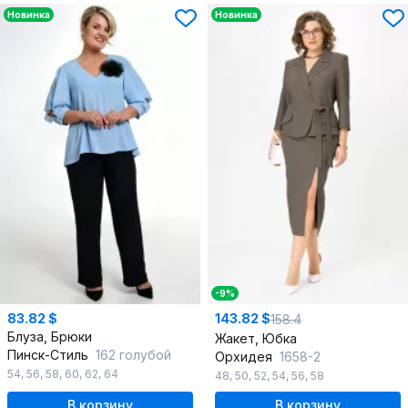
Новинка
Новинка
-9%
83.82 $
143.82 $
158.4
Блуза, Брюки
Жакет, Юбка
Пинск-Стиль
162 голубой
Орхидея
1658-2
54
,
56
,
58
,
60
,
62
,
64
48
,
50
,
52
,
54
,
56
,
58
В корзину
В корзину