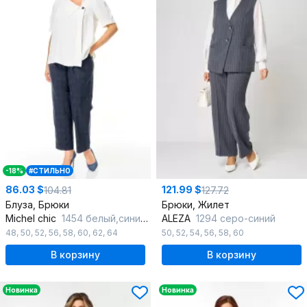
-18%
#СТИЛЬНО
86.03 $
121.99 $
104.81
127.72
Блуза, Брюки
Брюки, Жилет
Michel chic
1454 белый,синий_гленчек
ALEZA
1294 серо-синий
48
,
50
,
52
,
56
,
58
,
60
,
62
,
64
50
,
52
,
54
,
56
,
58
,
60
В корзину
В корзину
Новинка
Новинка