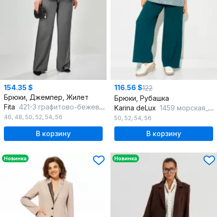
154.35 $
116.56 $
122
Брюки, Джемпер, Жилет
Брюки, Рубашка
Fita
421-3 графитово-бежевый
Karina deLux
1459 морская_волна
46
,
48
,
50
,
52
,
54
,
56
50
,
52
,
54
,
56
В корзину
В корзину
Новинка
Новинка