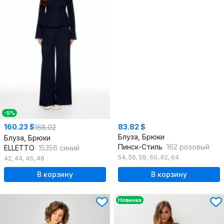
-5%
160.23 $
83.82 $
168.02
Блуза, Брюки
Блуза, Брюки
Пинск-Стиль
162 розовый
ELLETTO
15356 синий
54
,
56
,
58
,
60
,
62
,
64
42
,
44
,
46
,
48
В корзину
В корзину
Новинка