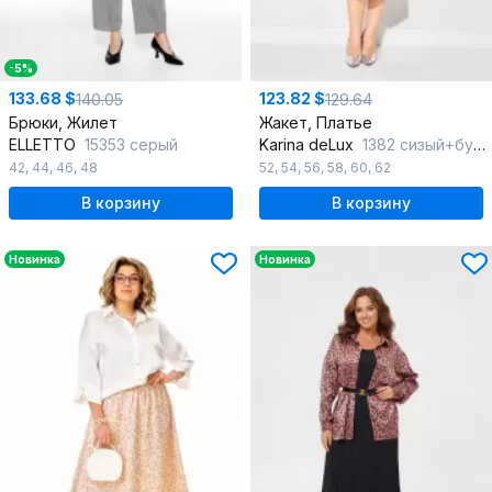
-5%
133.68 $
123.82 $
140.05
129.64
Брюки, Жилет
Жакет, Платье
ELLETTO
15353 серый
Karina deLux
1382 сизый+бургунди
42
,
44
,
46
,
48
52
,
54
,
56
,
58
,
60
,
62
В корзину
В корзину
Новинка
Новинка