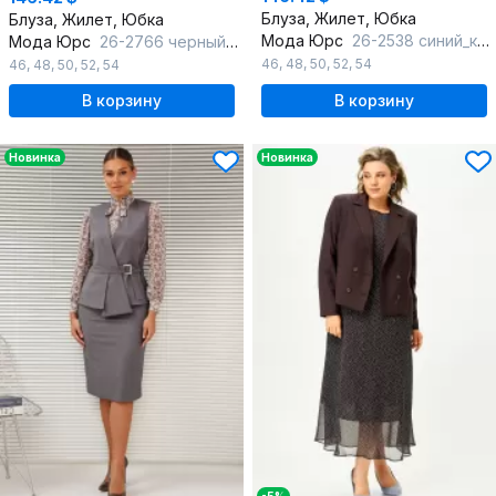
Блуза, Жилет, Юбка
Блуза, Жилет, Юбка
Мода Юрс
26-2538 синий_крупный
Мода Юрс
26-2766 черный_крупный горох
46
,
48
,
50
,
52
,
54
46
,
48
,
50
,
52
,
54
В корзину
В корзину
Новинка
Новинка