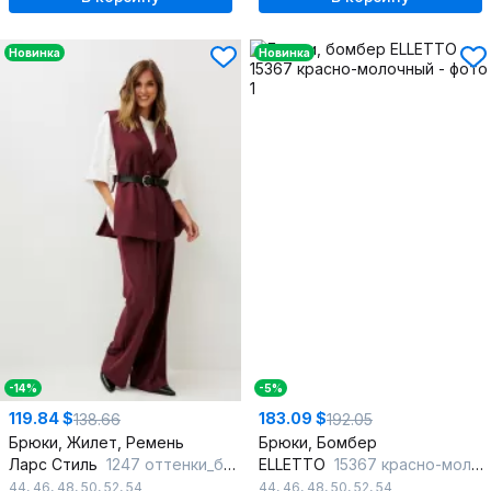
Новинка
Новинка
-14%
-5%
119.84 $
183.09 $
138.66
192.05
Брюки, Жилет, Ремень
Брюки, Бомбер
Ларс Стиль
1247 оттенки_бордо
ELLETTO
15367 красно-молочный
44
,
46
,
48
,
50
,
52
,
54
44
,
46
,
48
,
50
,
52
,
54