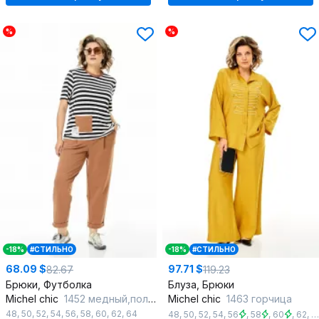
%
%
-18%
#СТИЛЬНО
-18%
#СТИЛЬНО
68.09 $
97.71 $
82.67
119.23
Брюки, Футболка
Блуза, Брюки
Michel chic
1452 медный,полоска
Michel chic
1463 горчица
48
,
50
,
52
,
54
,
56
,
58
,
60
,
62
,
64
48
,
50
,
52
,
54
,
56
,
58
,
60
,
62
,
6