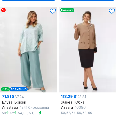
%
Новинка
-18%
#СТИЛЬНО
71.81 $
118.29 $
87.24
123.81
Блуза, Брюки
Жакет, Юбка
Anastasia
1341 бирюзовый
Azzara
10090
50
,
52
,
54
,
56
,
58
,
60
50
,
52
,
54
,
56
,
58
,
60