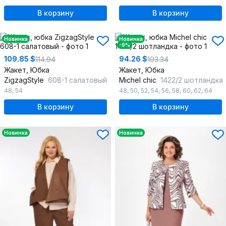
В корзину
В корзину
Новинка
Новинка
-9%
109.85 $
94.26 $
114.94
103.34
Жакет, Юбка
Жакет, Юбка
ZigzagStyle
608-1 салатовый
Michel chic
1422/2 шотландка
48
,
54
48
,
50
,
52
,
54
,
56
,
58
,
60
,
62
,
64
В корзину
В корзину
Новинка
Новинка