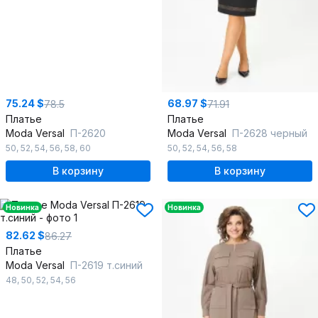
75.24 $
68.97 $
78.5
71.91
Платье
Платье
Moda Versal
П-2620
Moda Versal
П-2628 черный
50
,
52
,
54
,
56
,
58
,
60
50
,
52
,
54
,
56
,
58
В корзину
В корзину
Новинка
Новинка
82.62 $
86.27
Платье
Moda Versal
П-2619 т.синий
48
,
50
,
52
,
54
,
56