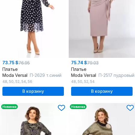
73.75 $
75.74 $
76.95
79.03
Платье
Платье
Moda Versal
П-2629 т.синий
Moda Versal
П-2517 пудровый
48
,
50
,
52
,
54
,
56
48
,
50
,
52
,
54
В корзину
В корзину
Новинка
Новинка