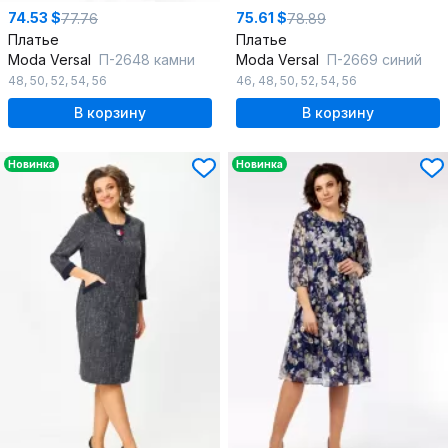
74.53 $
75.61 $
77.76
78.89
Платье
Платье
Moda Versal
П-2648 камни
Moda Versal
П-2669 синий
48
,
50
,
52
,
54
,
56
46
,
48
,
50
,
52
,
54
,
56
В корзину
В корзину
Новинка
Новинка