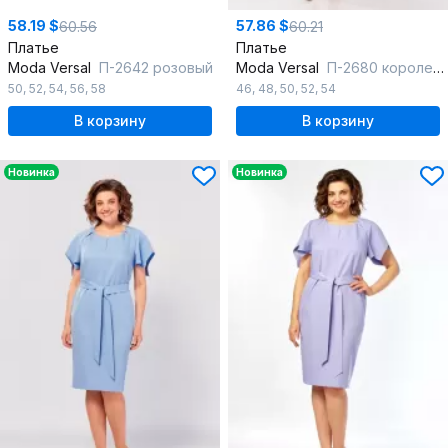
58.19 $
57.86 $
60.56
60.21
Платье
Платье
Moda Versal
П-2642 розовый
Moda Versal
П-2680 королевско синий
50
,
52
,
54
,
56
,
58
46
,
48
,
50
,
52
,
54
В корзину
В корзину
Новинка
Новинка