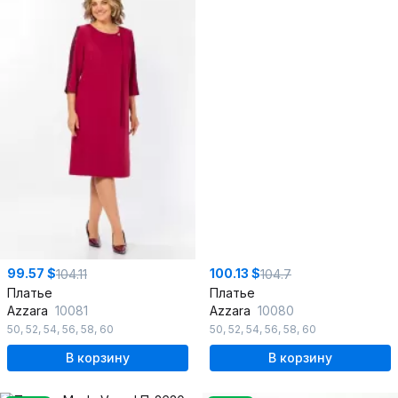
99.57 $
100.13 $
104.11
104.7
Платье
Платье
Azzara
10081
Azzara
10080
50
,
52
,
54
,
56
,
58
,
60
50
,
52
,
54
,
56
,
58
,
60
В корзину
В корзину