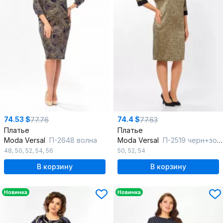
74.53 $
74.4 $
77.76
77.63
Платье
Платье
Moda Versal
П-2648 волна
Moda Versal
П-2519 черн+золото
48
,
50
,
52
,
54
,
56
50
,
52
,
54
В корзину
В корзину
Новинка
Новинка