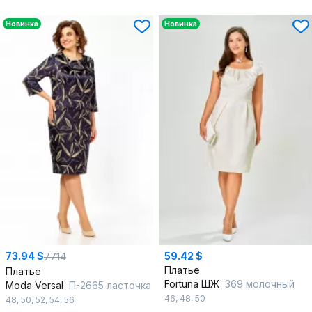
Новинка
Новинка
73.94 $
59.42 $
77.14
Платье
Платье
Fortuna ШЖ
369 молочный
Moda Versal
П-2665 ласточка
46
,
48
,
50
48
,
50
,
52
,
54
,
56