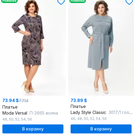
Новинка
Новинка
73.94 $
73.89 $
77.14
Платье
Платье
Lady Style Classic
3017/1 голубые-тона
Moda Versal
П-2665 волна
46
,
48
,
50
,
52
,
54
,
56
48
,
50
,
52
,
54
,
56
В корзину
В корзину