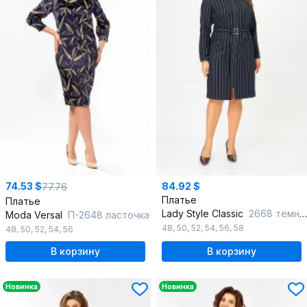
74.53 $
84.92 $
77.76
Платье
Платье
Lady Style Classic
2668 темно-синий
Moda Versal
П-2648 ласточка
48
,
50
,
52
,
54
,
56
,
58
48
,
50
,
52
,
54
,
56
В корзину
В корзину
Новинка
Новинка