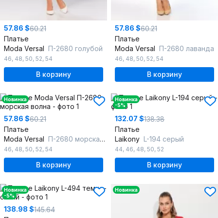
57.86 $
57.86 $
60.21
60.21
Платье
Платье
Moda Versal
П-2680 голубой
Moda Versal
П-2680 лаванда
46
,
48
,
50
,
52
,
54
46
,
48
,
50
,
52
,
54
В корзину
В корзину
Новинка
Новинка
-5%
57.86 $
132.07 $
60.21
138.38
Платье
Платье
Moda Versal
П-2680 морская волна
Laikony
L-194 серый
46
,
48
,
50
,
52
,
54
44
,
46
,
48
,
50
,
52
В корзину
В корзину
Новинка
Новинка
-5%
138.98 $
145.64