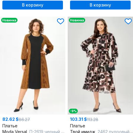
В корзину
В корзину
Новинка
Новинка
-9%
82.62 $
103.31 $
86.27
113.28
Платье
Платье
Moda Versal
П-2619 черный рыжий
Твой имидж
2462 пудровый_с_принтом