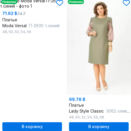
Новинка
Новинка
71.62 $
74.7
Платье
Moda Versal
П-2630 т.синий
48
,
50
,
52
,
54
,
56
69.76 $
Платье
Lady Style Classic
3062 оливковый
48
,
50
,
52
,
54
,
56
,
58
В корзину
В корзину