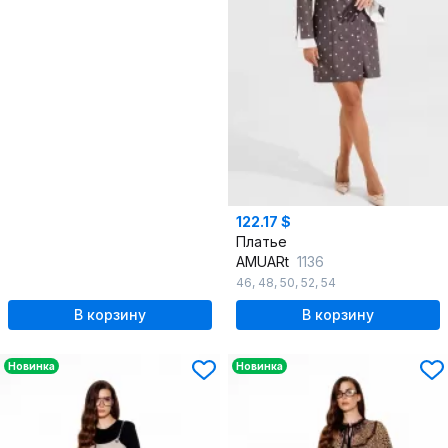
122.17 $
Платье
AMUARt
1136
46
,
48
,
50
,
52
,
54
В корзину
В корзину
Новинка
Новинка