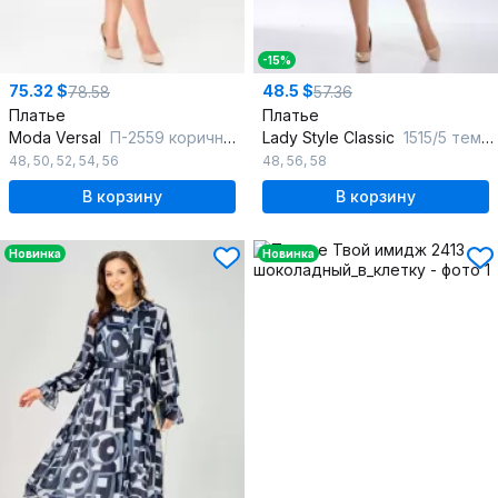
-15%
75.32 $
48.5 $
78.58
57.36
Платье
Платье
Moda Versal
П-2559 коричневый
Lady Style Classic
1515/5 темно-синий_с_ розовым
48
,
50
,
52
,
54
,
56
48
,
56
,
58
В корзину
В корзину
Новинка
Новинка