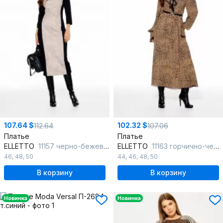
107.64 $
102.32 $
112.64
107.06
Платье
Платье
ELLETTO
11157 черно-бежевый
ELLETTO
11163 горчично-черный
46
,
48
,
50
44
,
46
,
48
,
50
В корзину
В корзину
Новинка
Новинка