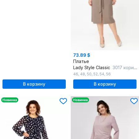
73.89 $
Платье
Lady Style Classic
3017 коричневые-тона
46
,
48
,
50
,
52
,
54
,
56
В корзину
В корзину
Новинка
Новинка