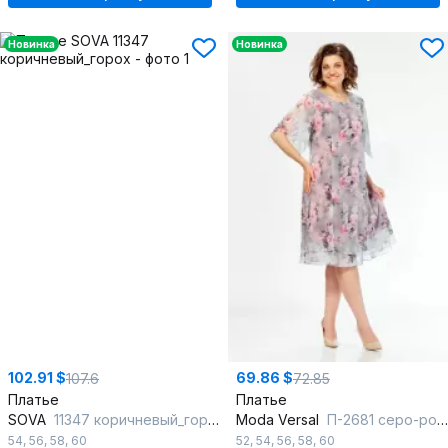
Новинка
Новинка
102.91 $
69.86 $
107.6
72.85
Платье
Платье
SOVA
11347 коричневый_горох
Moda Versal
П-2681 серо-розовый
54
,
56
,
58
,
60
52
,
54
,
56
,
58
,
60