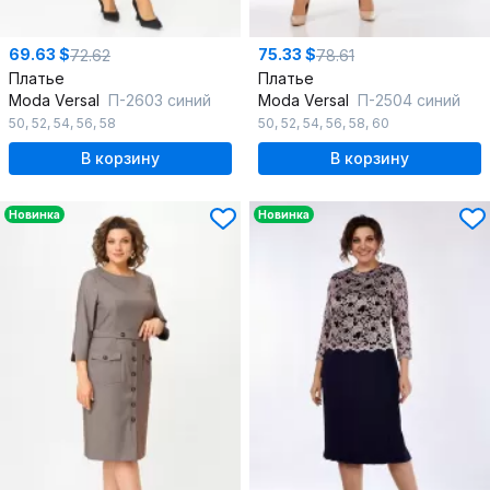
69.63 $
75.33 $
72.62
78.61
Платье
Платье
Moda Versal
П-2603 синий
Moda Versal
П-2504 синий
50
,
52
,
54
,
56
,
58
50
,
52
,
54
,
56
,
58
,
60
В корзину
В корзину
Новинка
Новинка