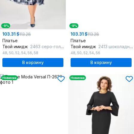
-9%
-9%
103.31 $
103.31 $
113.28
113.28
Платье
Платье
Твой имидж
2463 серо-голубой_с_принтом
Твой имидж
2413 шоколадный_в_клетку
48
,
50
,
52
,
54
,
56
,
58
48
,
50
,
52
,
54
,
56
В корзину
В корзину
Новинка
Новинка