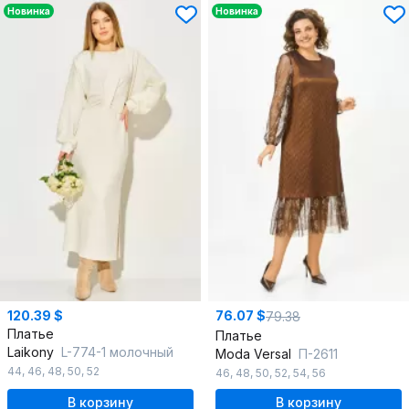
Новинка
Новинка
120.39 $
76.07 $
79.38
Платье
Платье
Laikony
L-774-1 молочный
Moda Versal
П-2611
44
,
46
,
48
,
50
,
52
46
,
48
,
50
,
52
,
54
,
56
В корзину
В корзину