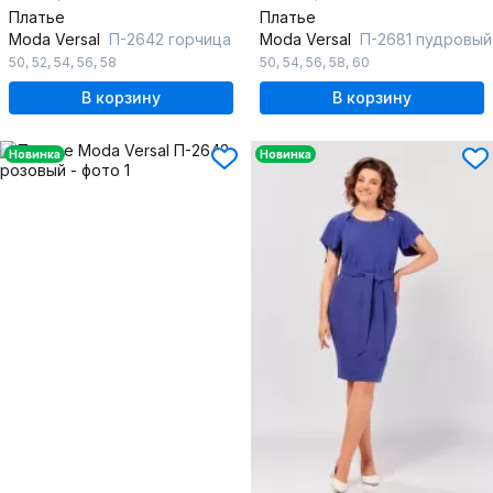
Платье
Платье
Moda Versal
П-2642 горчица
Moda Versal
П-2681 пудровый
50
,
52
,
54
,
56
,
58
50
,
54
,
56
,
58
,
60
В корзину
В корзину
Новинка
Новинка