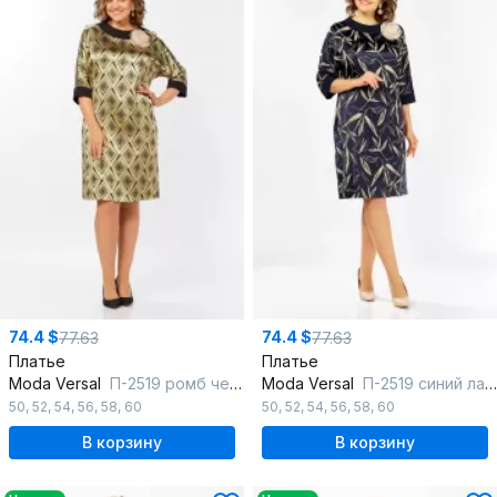
74.4 $
74.4 $
77.63
77.63
Платье
Платье
Moda Versal
П-2519 ромб черн+золото
Moda Versal
П-2519 синий ласточка
50
,
52
,
54
,
56
,
58
,
60
50
,
52
,
54
,
56
,
58
,
60
В корзину
В корзину