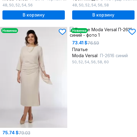
48
,
50
,
52
,
54
,
56
48
,
50
,
52
,
54
,
56
,
58
В корзину
В корзину
Новинка
Новинка
73.41 $
76.59
Платье
Moda Versal
П-2616 синий
50
,
52
,
54
,
56
,
58
,
60
75.74 $
79.03