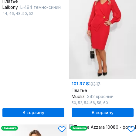
Платье
Laikony
L-494 темно-синий
44
,
46
,
48
,
50
,
52
101.37 $
103.17
Платье
Mubliz
342 красный
50
,
52
,
54
,
56
,
58
,
60
В корзину
В корзину
Новинка
Новинка