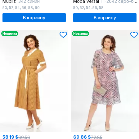
Mubliz
342 синий
Moda Versal
П-2642 серо-бирюзовый
50
,
52
,
54
,
56
,
58
,
60
50
,
52
,
54
,
56
,
58
В корзину
В корзину
Новинка
Новинка
58.19 $
69.86 $
60.56
72.85