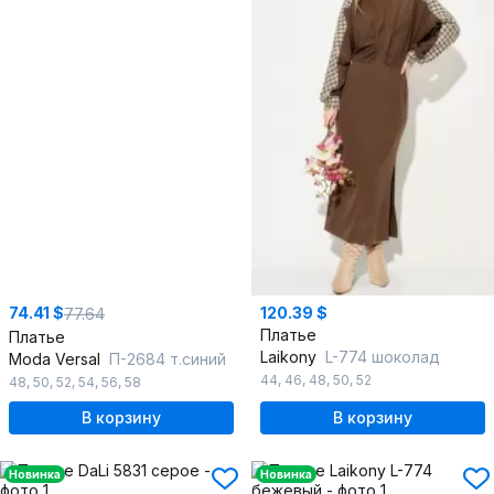
74.41 $
120.39 $
77.64
Платье
Платье
Laikony
L-774 шоколад
Moda Versal
П-2684 т.синий
44
,
46
,
48
,
50
,
52
48
,
50
,
52
,
54
,
56
,
58
В корзину
В корзину
Новинка
Новинка