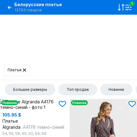
Белорусские платья
1
13783 товаров
Платья
Большие размеры
Топ продаж
Новинки
Новинка
Новинка
105.95 $
Платье
Algranda
А4176 темно-синий
54
,
56
,
58
,
60
,
62
,
64
,
66