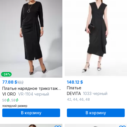
-24%
77.88 $
148.12 $
102
Платье
Платье нарядное трикотажное с драпировками и запахом
DEVITA
1033 черный
VI ORO
VR-1104 черный
42
,
44
,
46
,
48
56
,
58
последний размер
В корзину
В корзину