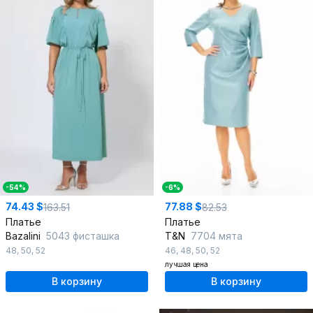
-54%
-6%
74.43 $
77.88 $
163.51
82.53
Платье
Платье
Bazalini
5043 фисташка
T&N
7704 мята
48
,
50
,
52
46
,
48
,
50
,
52
лучшая цена
В корзину
В корзину