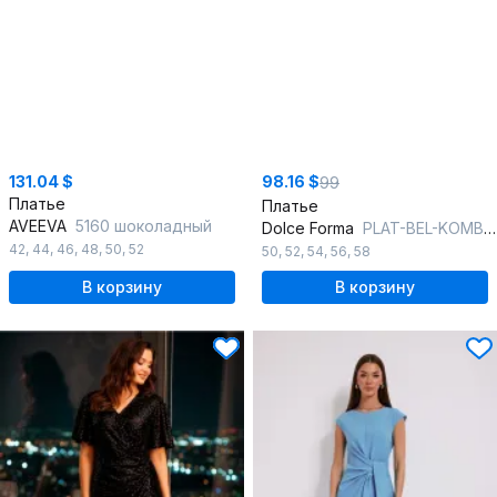
131.04 $
98.16 $
99
Платье
Платье
AVEEVA
5160 шоколадный
Dolce Forma
PLAT-BEL-KOMB-02_слива
42
,
44
,
46
,
48
,
50
,
52
50
,
52
,
54
,
56
,
58
В корзину
В корзину