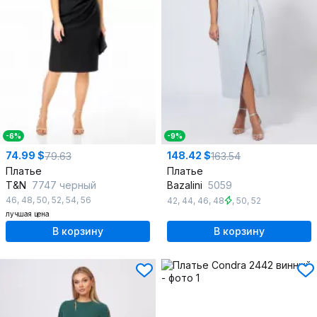
-6%
-9%
74.99 $
148.42 $
79.63
163.54
Платье
Платье
T&N
7747 черный
Bazalini
5059
46
,
48
,
50
,
52
,
54
,
56
42
,
44
,
46
,
48
,
50
,
52
лучшая цена
В корзину
В корзину