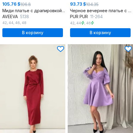
105.76 $
93.73 $
106.8
104.35
Миди платье с драпировкой и разрезом, удобно и хорошо сидит
Черное вечернее платье с асимметричным вырезом и разрезом
AVEEVA
5138
PUR PUR
11-264
42
,
44
,
46
,
48
42
,
44
,
46
В корзину
В корзину