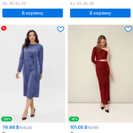
46
,
48
,
50
,
52
42
,
44
,
46
,
48
В корзину
В корзину
%
-26%
-10%
76.98 $
101.05 $
104.24
112.65