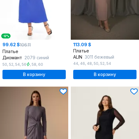
-6%
99.62 $
113.09 $
106.11
Платье
Платье
ALIN
3011 бежевый
Диомант
2079 синий
44
,
46
,
48
,
50
,
52
,
54
50
,
52
,
54
,
56
,
58
,
60
В корзину
В корзину