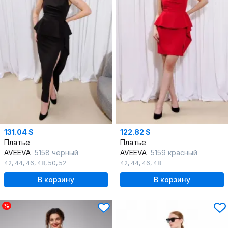
131.04 $
122.82 $
Платье
Платье
AVEEVA
5158 черный
AVEEVA
5159 красный
42
,
44
,
46
,
48
,
50
,
52
42
,
44
,
46
,
48
В корзину
В корзину
%