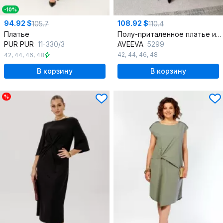
-10%
94.92 $
108.92 $
105.7
110.4
Платье
Полу-приталенное платье из текстиля с драпировкой и буфами
PUR PUR
11-330/3
AVEEVA
5299
42
,
44
,
46
,
48
42
,
44
,
46
,
48
В корзину
В корзину
%