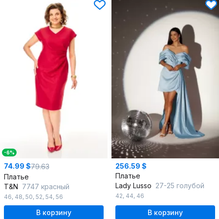
-6%
74.99 $
256.59 $
79.63
Платье
Платье
Lady Lusso
27-25 голубой
T&N
7747 красный
42
,
44
,
46
46
,
48
,
50
,
52
,
54
,
56
В корзину
В корзину