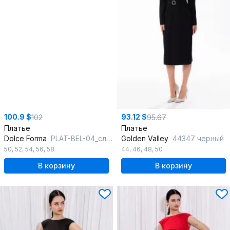
100.9 $
93.12 $
102
95.67
Платье
Платье
Dolce Forma
PLAT-BEL-04_слива
Golden Valley
44347 черный
50
,
52
,
54
,
56
,
58
44
,
46
,
48
,
50
В корзину
В корзину