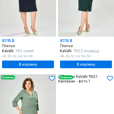
87.15 $
87.15 $
Платье
Платье
KaVaRi
1162 синий
KaVaRi
1162.2 изумруд
48
,
50
,
52
,
54
,
56
,
58
48
,
50
,
52
,
54
,
56
,
58
В корзину
В корзину
Новинка
Новинка