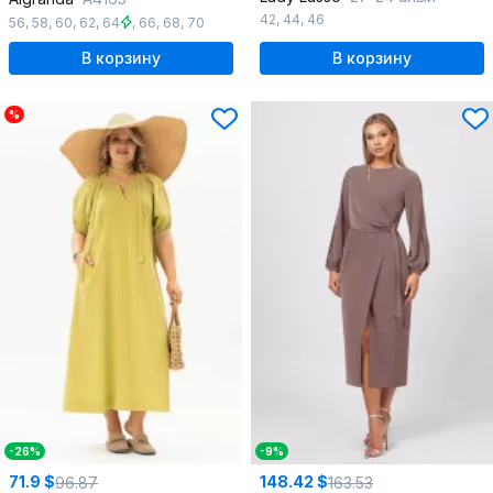
42
,
44
,
46
56
,
58
,
60
,
62
,
64
,
66
,
68
,
70
В корзину
В корзину
%
-26%
-9%
71.9 $
148.42 $
96.87
163.53