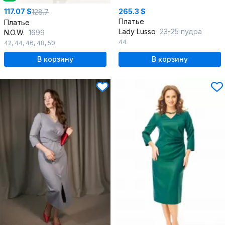
117.07 $
265.3 $
128.7
Платье
Платье
Lady Lusso
23-25 пудра
N.O.W.
1699
44
42
,
44
,
46
,
48
,
50
В корзину
В корзину