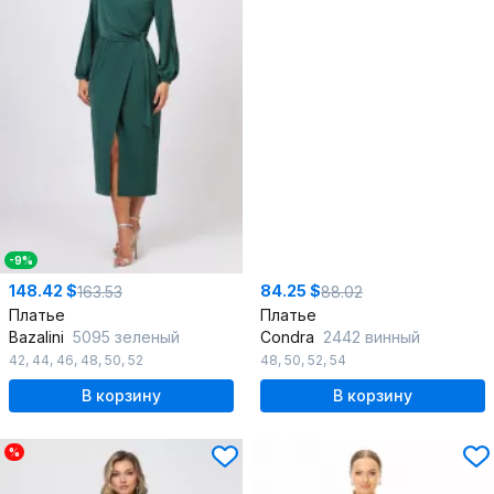
-9%
148.42 $
84.25 $
163.53
88.02
Платье
Платье
Bazalini
5095 зеленый
Condra
2442 винный
42
,
44
,
46
,
48
,
50
,
52
48
,
50
,
52
,
54
В корзину
В корзину
%