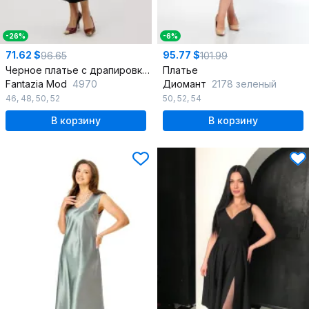
-26%
-6%
71.62 $
95.77 $
96.65
101.99
Черное платье с драпировкой и эффектным вырезом нарядное
Платье
Fantazia Mod
4970
Диомант
2178 зеленый
46
,
48
,
50
,
52
50
,
52
,
54
В корзину
В корзину