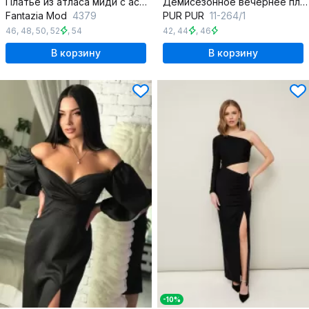
Платье из атласа миди с асимметричной драпировкой
Демисезонное вечернее платье макси с асимметричным вырезом и драпировкой
Fantazia Mod
4379
PUR PUR
11-264/1
46
,
48
,
50
,
52
,
54
42
,
44
,
46
В корзину
В корзину
-10%