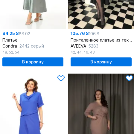
84.25 $
105.76 $
88.02
106.8
Платье
Приталенное платье из текстиля с разрезом и буфами
Condra
2442 серый
AVEEVA
5283
48
,
52
,
54
42
,
44
,
46
,
48
В корзину
В корзину