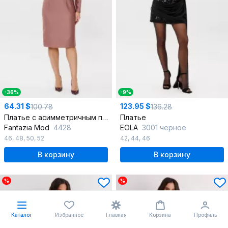
-36%
-9%
64.31 $
123.95 $
100.78
136.28
Платье с асимметричным подрезом и отрезным бальным силуэтом
Платье
Fantazia Mod
4428
EOLA
3001 черное
46
,
48
,
50
,
52
42
,
44
,
46
В корзину
В корзину
%
%
Каталог
Избранное
Главная
Корзина
Профиль