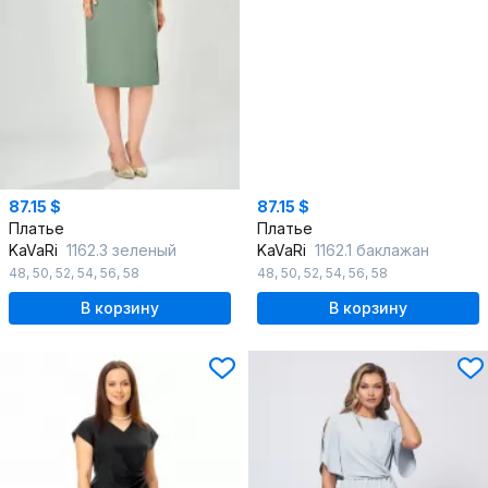
87.15 $
87.15 $
Платье
Платье
KaVaRi
1162.3 зеленый
KaVaRi
1162.1 баклажан
48
,
50
,
52
,
54
,
56
,
58
48
,
50
,
52
,
54
,
56
,
58
В корзину
В корзину