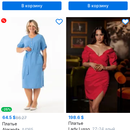
В корзину
В корзину
%
-25%
64.5 $
198.6 $
86.27
Платье
Платье
Lady Lusso
27-24 алый
Algranda
А4165