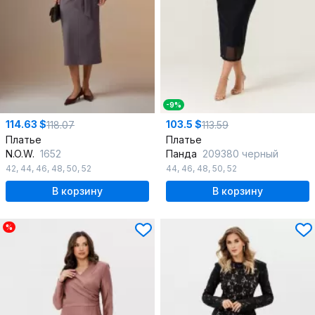
-9%
114.63 $
103.5 $
118.07
113.59
Платье
Платье
N.O.W.
1652
Панда
209380 черный
42
,
44
,
46
,
48
,
50
,
52
44
,
46
,
48
,
50
,
52
В корзину
В корзину
%