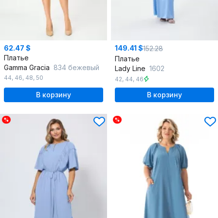
62.47 $
149.41 $
152.28
Платье
Платье
Gamma Gracia
834 бежевый
Lady Line
1602
44
,
46
,
48
,
50
42
,
44
,
46
В корзину
В корзину
%
%