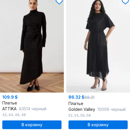
109.9 $
86.32 $
88.31
Платье
Платье
ATTIKA
A3514 черный
Golden Valley
10006 черный
42
,
44
,
46
,
48
52
,
54
,
56
,
58
В корзину
В корзину