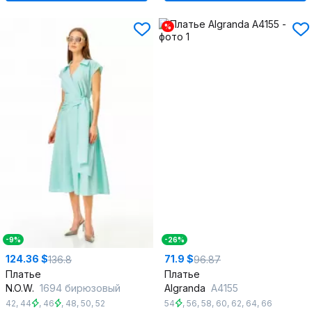
%
-9%
-26%
124.36 $
71.9 $
136.8
96.87
Платье
Платье
N.O.W.
1694 бирюзовый
Algranda
А4155
42
,
44
,
46
,
48
,
50
,
52
54
,
56
,
58
,
60
,
62
,
64
,
66