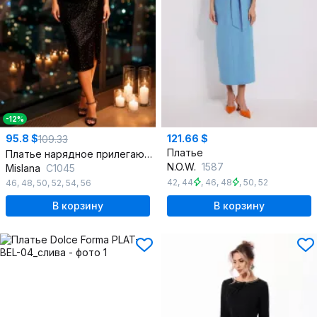
-12%
95.8 $
121.66 $
109.33
Платье
Платье нарядное прилегающего силуэта с драпировкой
N.O.W.
1587
Mislana
С1045
42
,
44
,
46
,
48
,
50
,
52
46
,
48
,
50
,
52
,
54
,
56
В корзину
В корзину