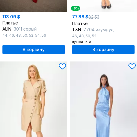
-6%
113.09 $
77.88 $
82.53
Платье
Платье
ALIN
3011 серый
T&N
7704 изумруд
44
,
46
,
48
,
50
,
52
,
54
,
56
46
,
48
,
50
,
52
лучшая цена
В корзину
В корзину