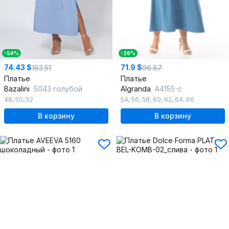
-54%
-26%
74.43 $
71.9 $
163.51
96.87
Платье
Платье
Bazalini
5043 голубой
Algranda
А4155-с
48
,
50
,
52
54
,
56
,
58
,
60
,
62
,
64
,
66
В корзину
В корзину