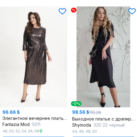
%
-17%
96.66 $
98.56 $
119.26
Элегантное вечернее платье с драпировкой и блестками
Выходное платье с драпировкой и крыльями из атласа
Fantazia Mod
5011
Shymoda
325-22 черный
48
,
50
,
52
,
54
,
56
,
58
44
,
46
,
48
,
50