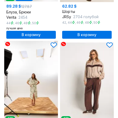
89.28 $
62.82 $
127.87
Шорты
Блуза, Брюки
JRSy
2704 голубой
Verita
2454
42
,
44
,
46
,
48
,
50
44
,
46
,
48
,
50
лучшая цена
В корзину
В корзину
%
%