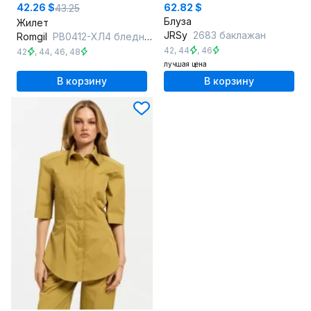
42.26 $
62.82 $
43.25
Блуза
Жилет
JRSy
2683 баклажан
Romgil
РВ0412-ХЛ4 бледно-голубой
42
,
44
,
46
42
,
44
,
46
,
48
лучшая цена
В корзину
В корзину