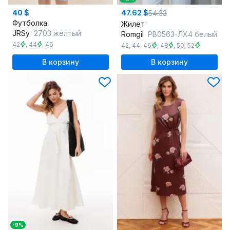
40 $
47.62 $
54.33
Футболка
Жилет
JRSy
2703 желтый
Romgil
РВ0563-ЛХ4 белый
42
,
44
,
46
42
,
44
,
46
,
48
,
50
,
52
В корзину
В корзину
-9%