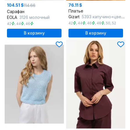
104.51 $
76.11 $
114.66
Платье
Сарафан
Gizart
5393 капучино+цветы
EOLA
3126 молочный
42
,
44
,
46
,
48
,
50
,
52
42
,
44
,
46
В корзину
В корзину