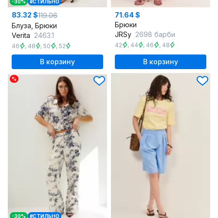
-30%
#СТИЛЬНО
83.32 $
71.64 $
119.06
Брюки
Блуза, Брюки
JRSy
2698 барби
Verita
2463.1
42
,
44
,
46
,
48
46
,
48
,
50
,
52
В корзину
В корзину
%
-30%
#СТИЛЬНО