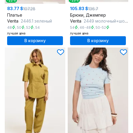
-22%
-23%
83.77 $
105.83 $
107.28
136.7
Платье
Брюки, Джемпер
Verita
2446.1 зеленый
Verita
2449 молочный+шоколад
48
,
50
,
52
,
54
54
,
46-48
,
50-52
лучшая цена
лучшая цена
В корзину
В корзину