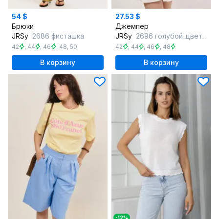
54 $
27.53 $
Брюки
Джемпер
JRSy
2686 фисташка
JRSy
2696 голубой_цветочек
42
,
44
,
46
,
48
,
50
42
,
44
,
46
,
48
В корзину
В корзину
-12%