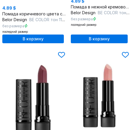
4.89 $
Помада в нежной кремовой текстуре с насыщенным розовым цветом
4.89 $
Belor Design
BE COLOR тон 122 мареновый
Помада коричневого цвета с насыщенным и глянцевым эффектом
без размера
Belor Design
BE COLOR тон 116 мускатный орех
последний размер
без размера
последний размер
В корзину
В корзину