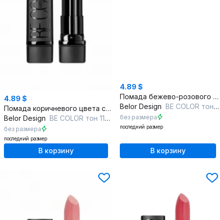
4.89 $
Помада бежево-розового и красного оттенков с насыщенным цветом
4.89 $
Belor Design
BE COLOR тон 132 зимняя роза
Помада коричневого цвета с насыщенным и глянцевым покрытием
без размера
Belor Design
BE COLOR тон 118 молочный шоколад
последний размер
без размера
последний размер
В корзину
В корзину