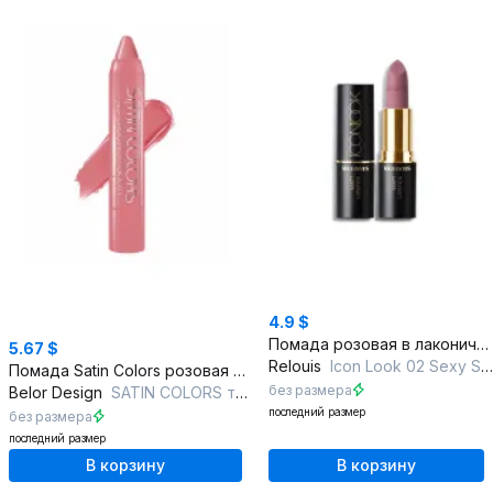
4.9 $
Помада розовая в лаконичном стиле с мягким наносением
5.67 $
Relouis
Icon Look 02 Sexy Stranger
Помада Satin Colors розовая с насыщенным пигментом
без размера
Belor Design
SATIN COLORS тон 13 джеральдин
последний размер
без размера
последний размер
В корзину
В корзину