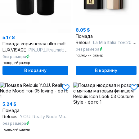
8.05 $
Помада
5.17 $
Relouis
La Mia Italia тон:20 Цвет:Classic Red
Помада коричневая ultra matte стойкая для губ
без размера
LUXVISAGE
PIN_UP_Ultra_matt 524 BELLA
последний размер
без размера
последний размер
В корзину
В корзину
5.24 $
Помада
Relouis
Y.O.U. Really Nude Mood тон:05 loving
без размера
последний размер