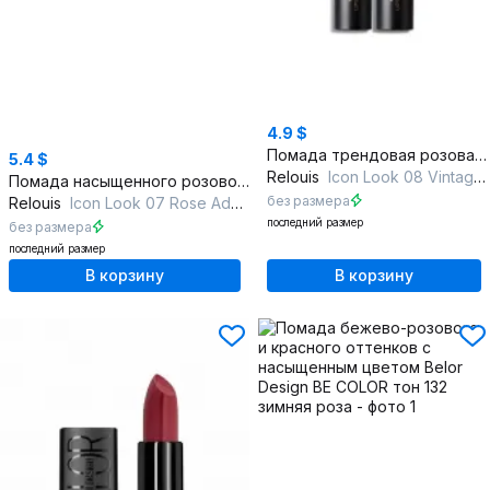
4.9 $
Помада трендовая розовая с мягким матовым финишем
5.4 $
Relouis
Icon Look 08 Vintage Dreams
Помада насыщенного розового оттенка с матовым покрытием
без размера
Relouis
Icon Look 07 Rose Addict
последний размер
без размера
последний размер
В корзину
В корзину