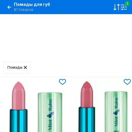
Помады для губ
1
81 товаров
Помады