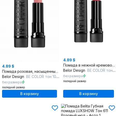
4.89 $
Помада в нежной кремовой текстуре с глянцевым блеском
4.89 $
Belor Design
BE COLOR тон 109 розовый амаранте
Помада розовая, насыщенный цвет, глянцевое покрытие
без размера
Belor Design
BE COLOR тон 105 карамельно-персиковый
последний размер
без размера
последний размер
В корзину
В корзину