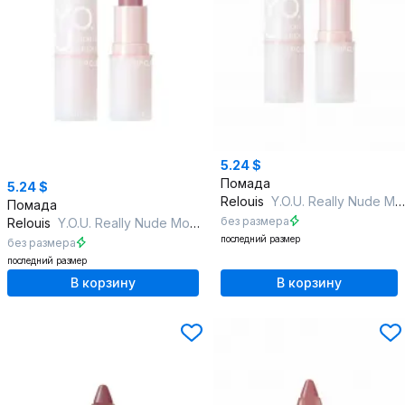
5.24 $
Помада
5.24 $
Relouis
Y.O.U. Really Nude Mood тон:04 flirty
Помада
без размера
Relouis
Y.O.U. Really Nude Mood тон:03 teasing
последний размер
без размера
последний размер
В корзину
В корзину