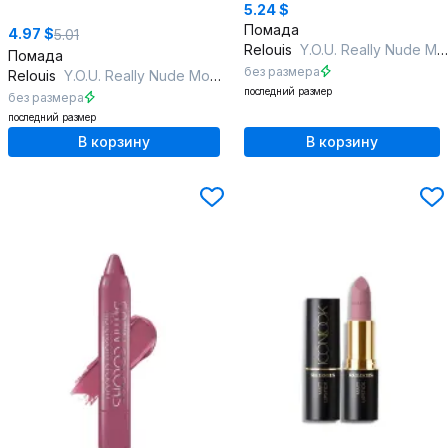
5.24 $
Помада
4.97 $
5.01
Relouis
Y.O.U. Really Nude Mood тон:02 smiling
Помада
без размера
Relouis
Y.O.U. Really Nude Mood тон:06 calm
последний размер
без размера
последний размер
В корзину
В корзину