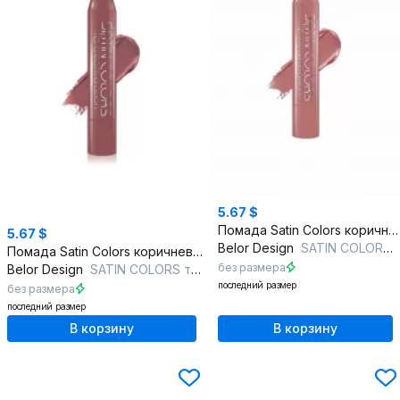
5.67 $
Помада Satin Colors коричневая для губ с укрепляющим эффектом
5.67 $
Belor Design
SATIN COLORS тон 11 капучино
Помада Satin Colors коричневая для губ с лецитином
без размера
Belor Design
SATIN COLORS тон 4 коричневый
последний размер
без размера
последний размер
В корзину
В корзину