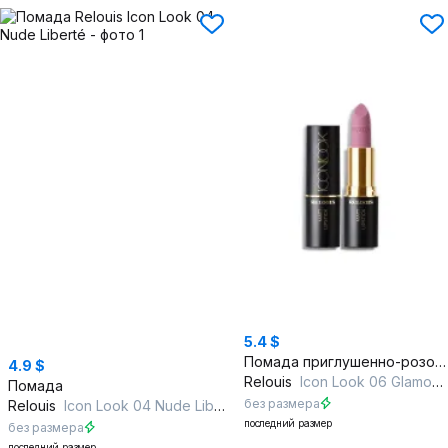
5.4 $
Помада приглушенно-розовая с стойким матовым эффектом
4.9 $
Relouis
Icon Look 06 Glamour Guide
Помада
без размера
Relouis
Icon Look 04 Nude Liberté
последний размер
без размера
последний размер