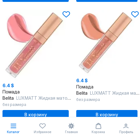
6.4 $
6.4 $
Помада
Помада
Belita
LUXMATT Жидкая матовая губная помада, тон 14 Нежный кремовый, 6
Belita
LUXMATT Жидкая матовая губная помада, тон 13 Снежная роза, 6
без размера
без размера
В корзину
В корзину
Каталог
Избранное
Главная
Корзина
Профиль