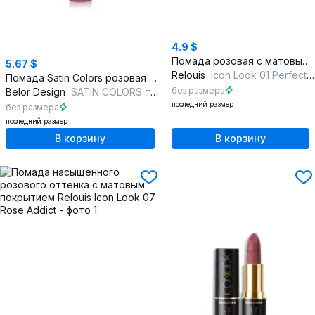
4.9 $
Помада розовая с матовым финишем и ухаживающей текстурой
5.67 $
Relouis
Icon Look 01 Perfect Nude
Помада Satin Colors розовая с длительным стойким цветом
без размера
Belor Design
SATIN COLORS тон 2 лиловый
последний размер
без размера
последний размер
В корзину
В корзину