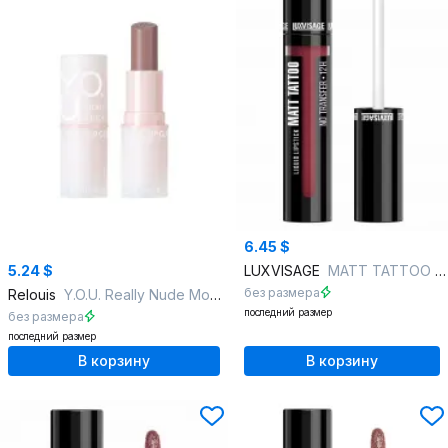
6.45 $
5.24 $
LUXVISAGE
MATT TATTOO NO TRANSFER 12H , 129 тон
без размера
Relouis
Y.O.U. Really Nude Mood тон:07 trendy
последний размер
без размера
последний размер
В корзину
В корзину