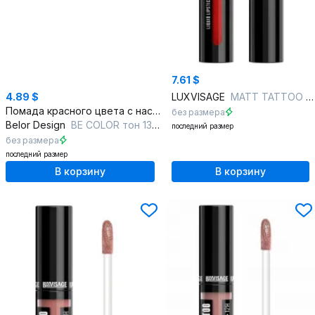
7.61 $
4.89 $
LUXVISAGE
MATT TATTOO NO TRANSFER 12H , 109 тон
Помада красного цвета с насыщенным глянцевым финишем
без размера
Belor Design
BE COLOR тон 130 королевский красный
последний размер
без размера
последний размер
В корзину
В корзину