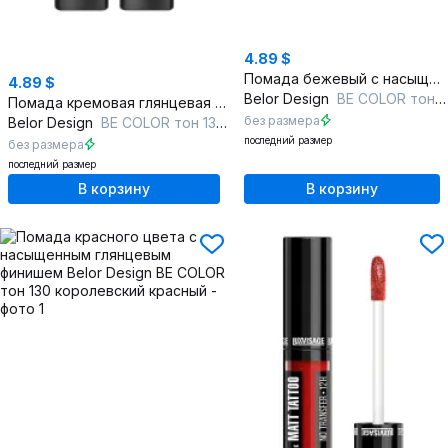
4.89 $
Помада бежевый с насыщенным глянцевым покрытием
4.89 $
Belor Design
BE COLOR тон 103 беж
Помада кремовая глянцевая насыщенная для губ круглый год
без размера
Belor Design
BE COLOR тон 134 утренняя нежность
последний размер
без размера
последний размер
В корзину
В корзину