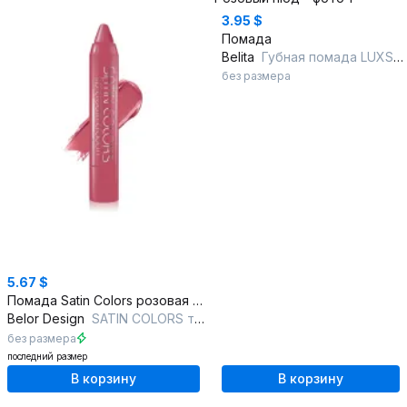
3.95 $
Помада
Belita
Губная помада LUXSHOW Тон 611 Розовый нюд
без размера
5.67 $
Помада Satin Colors розовая с насыщенным пигментом
Belor Design
SATIN COLORS тон 3 коралловый
без размера
последний размер
В корзину
В корзину