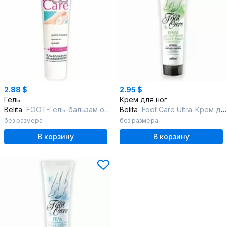
2.88 $
2.95 $
Гель
Крем для ног
Belita
FOOT-Гель-бальзам охлаждающий для горящих ступней ног
Belita
Foot Care Ultra-Крем для стоп против сухости,трещин и мозолей,НОВ
без размера
без размера
В корзину
В корзину