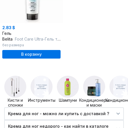
2.83 $
Гель
Belita
Foot Care Ultra-Гель тонизирующий против тяжести в ногах
без размера
В корзину
Кисти и
Инструменты
Шампуни
Кондиционеры
Кондицион
спонжи
и маски
Крема для ног - можно ли купить c доставкой ?
Крема для ног недорого - как найти в каталоге