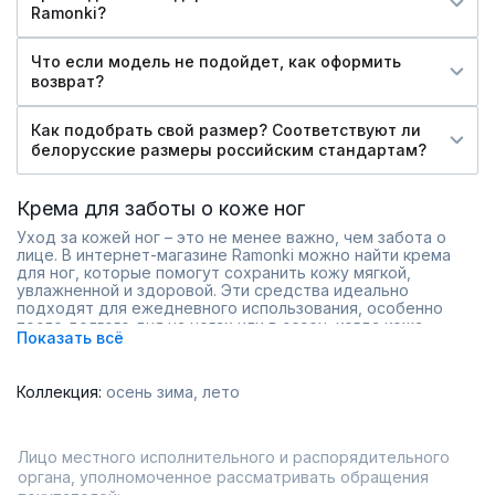
Ramonki?
Что если модель не подойдет, как оформить
возврат?
Как подобрать свой размер? Соответствуют ли
белорусские размеры российским стандартам?
Крема для заботы о коже ног
Уход за кожей ног – это не менее важно, чем забота о
лице. В интернет-магазине Ramonki можно найти крема
для ног, которые помогут сохранить кожу мягкой,
увлажненной и здоровой. Эти средства идеально
подходят для ежедневного использования, особенно
после долгого дня на ногах или в сезон, когда кожа
Показать всё
нуждается в дополнительной защите.
Ассортимент включает продукты от проверенных
белорусских производителей, известных своим
Коллекция:
осень зима
лето
качеством и натуральными компонентами. Крема
эффективно борются с сухостью, трещинами и
усталостью, возвращая ногам комфорт и легкость.
Преимущества выбора в Ramonki:
Лицо местного исполнительного и распорядительного
Быстрая доставка по всей России;
органа, уполномоченное рассматривать обращения
Постоянные скидки и акции;