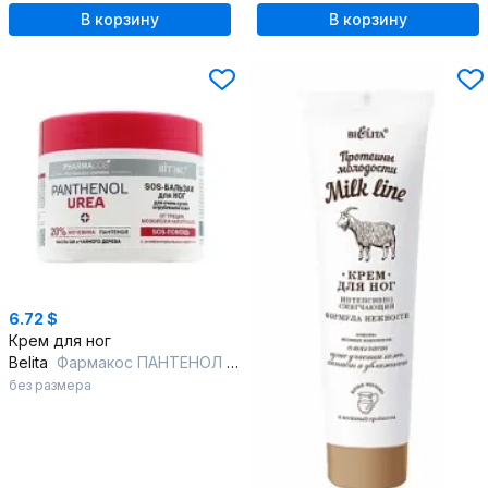
В корзину
В корзину
6.72 $
Крем для ног
Belita
Фармакос ПАНТЕНОЛ SOS-Бальзам для ног.д/оч.сух.огруб.кожи от трещин,мо
без размера