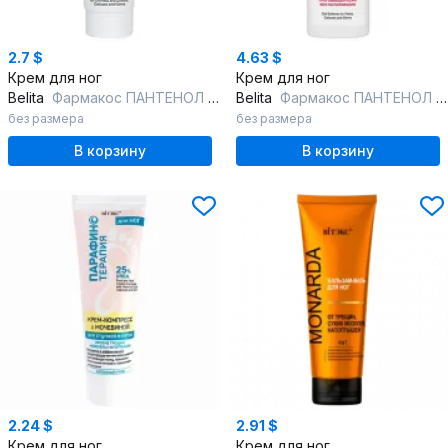
2.7 $
4.63 $
Крем для ног
Крем для ног
Belita
Фармакос ПАНТЕНОЛ Крем д/НОГ от сухости и трещин,мозолей и натоптыш. с
Belita
Фармакос ПАНТЕНОЛ Гель-размягчитель д/стоп, мозолей и натоптышей
без размера
без размера
В корзину
В корзину
2.24 $
2.91 $
Крем для ног
Крем для ног