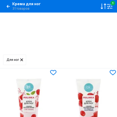
Крема для ног
1
31 товаров
Для ног