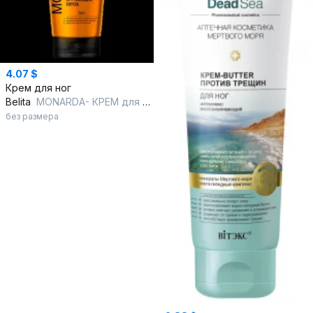
4.07 $
Крем для ног
Belita
MONARDA- КРЕМ для ног ОТ СУХИХ,ОГРУБЕВШИХ ПЯТОК 3в1 с целебным экстр.м
без размера