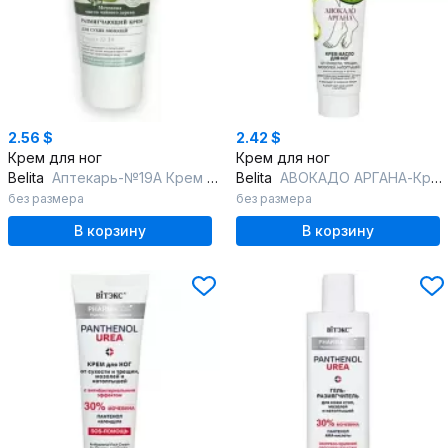
2.56 $
2.42 $
Крем для ног
Крем для ног
Belita
Аптекарь-№19А Крем для ног против сухих мозолей,.без коробки Н
Belita
АВОКАДО АРГАНА-Крем- масло ДЛЯ НОГ от сухости, трещин, мозолей, натопт
без размера
без размера
В корзину
В корзину