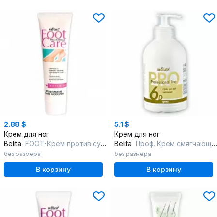
2.88 $
5.1 $
Крем для ног
Крем для ног
Belita
FOOT-Крем против сухих мозолей
Belita
Проф. Крем смягчающий для ног
без размера
без размера
В корзину
В корзину