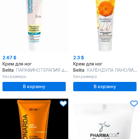
2.67 $
2.3 $
Крем для ног
Крем для ног
Belita
ПАРАФИНОТЕРАПИЯ для НОГ-Крем-маска с жидким парафином д/ног несмываема
Belita
КАЛЕНДУЛА ЛАНОЛИН-Крем- бальзам ДЛЯ НОГ SOS-ВОССТАНОВЛЕНИЕ
без размера
без размера
В корзину
В корзину