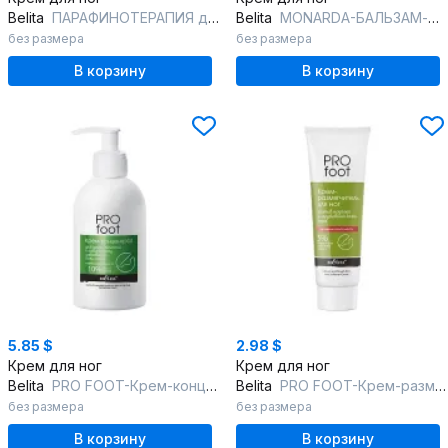
Belita
ПАРАФИНОТЕРАПИЯ для НОГ-Крем-компресс с мочевиной ПРОТИВ ТРЕЩИН,МОЗОЛЕ
Belita
MONARDA-БАЛЬЗАМ-МАЗЬ для ног ОТ ТРЕЩИН,СУХИХ МОЗОЛЕЙ,НАТОПТЫШЕЙ 4в1 с
без размера
без размера
В корзину
В корзину
5.85 $
2.98 $
Крем для ног
Крем для ног
Belita
PRO FOOT-Крем-концентрат для сухой, склонной к ороговению кожи стоп
Belita
PRO FOOT-Крем-размягчитель д/ног пр/мозолей и огруб.кожи стоп
без размера
без размера
В корзину
В корзину