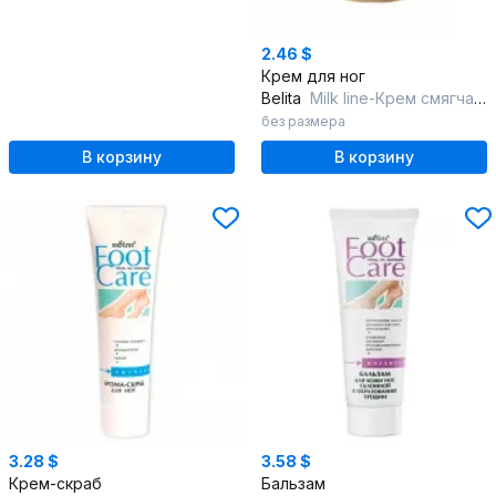
2.46 $
Крем для ног
Belita
Мilk line-Крем смягчающий для НОГ Формула нежности
без размера
В корзину
В корзину
3.28 $
3.58 $
Крем-скраб
Бальзам