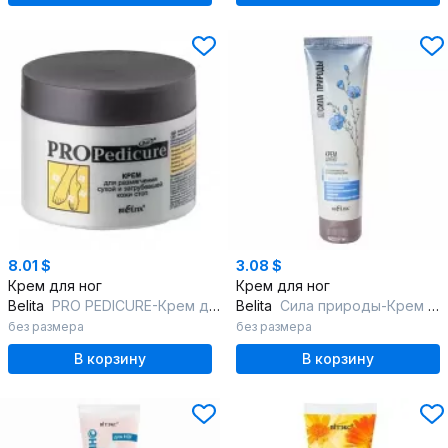
8.01 $
3.08 $
Крем для ног
Крем для ног
Belita
PRO PEDICURE-Крем д/размягч.сух.и загруб.кожи стоп
Belita
Сила природы-Крем д/НОГ д/сухой кожи стоп и потрескавших.пяток
без размера
без размера
В корзину
В корзину