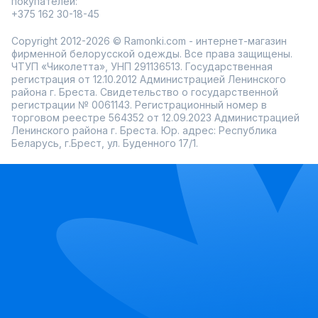
покупателей:
Удобное мобильное приложение для заказов.
+375 162 30-18-45
Каждый крем имеет легкую текстуру, быстро
впитывается и не оставляет жирного блеска. В
Copyright 2012-2026 © Ramonki.com - интернет-магазин
ассортименте представлены средства с разными
фирменной белорусской одежды. Все права защищены.
ароматами и свойствами, чтобы каждый мог найти
ЧТУП «Чиколетта», УНП 291136513. Государственная
подходящий вариант.
регистрация от 12.10.2012 Администрацией Ленинского
Загляните в каталог Ramonki, чтобы выбрать идеальный
района г. Бреста. Свидетельство о государственной
уход для ног и наслаждаться ощущением комфорта
регистрации № 0061143. Регистрационный номер в
каждый день!
торговом реестре 564352 от 12.09.2023 Администрацией
Ленинского района г. Бреста. Юр. адрес: Республика
Беларусь, г.Брест, ул. Буденного 17/1.