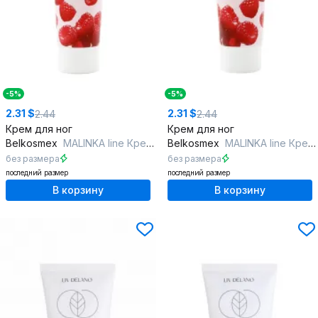
-5%
-5%
2.31 $
2.31 $
2.44
2.44
Крем для ног
Крем для ног
Belkosmex
MALINKA line Крем для ног с маслом косточек малины смягчающий
Belkosmex
MALINKA line Крем для ног с маслом косточек малины от трещин и натопты
без размера
без размера
последний размер
последний размер
В корзину
В корзину