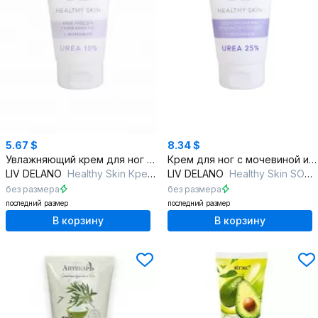
5.67 $
8.34 $
Увлажняющий крем для ног с аллантоином и маслом кокоса
Крем для ног с мочевиной и натуральными маслами
LIV DELANO
Healthy Skin Крем-уход для сухой кожи ног с мочевиной 10%
LIV DELANO
Healthy Skin SOS-крем для ног от сухости и трещин с мочевиной 25%
без размера
без размера
последний размер
последний размер
В корзину
В корзину