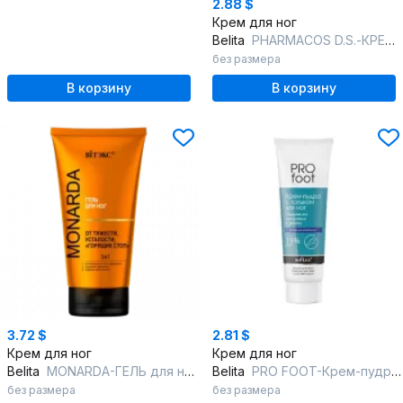
2.88 $
Крем для ног
Belita
PHARMACOS D.S.-КРЕМ-butter для НОГ пр/трещин восстанавл
без размера
В корзину
В корзину
3.72 $
2.81 $
Крем для ног
Крем для ног
Belita
MONARDA-ГЕЛЬ для ног ОТ ТЯЖЕСТИ,УСТАЛОСТИ,ГОРЯЩИХ СТОП 3в1 c троксерут
Belita
PRO FOOT-Крем-пудра с тальком д/ног "Защита от натирания и запаха"
без размера
без размера