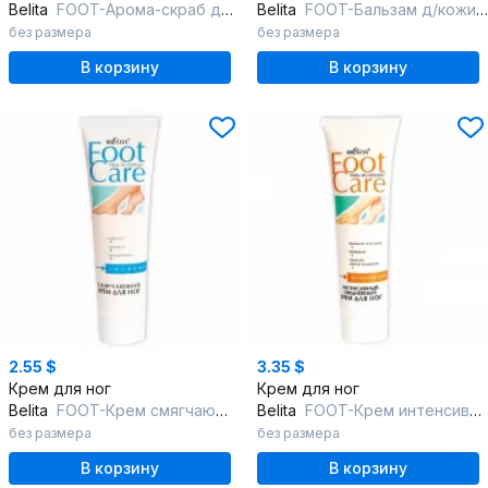
Belita
FOOT-Арома-скраб для ног
Belita
FOOT-Бальзам д/кожи ног, склонной к образованию трещин
без размера
без размера
В корзину
В корзину
2.55 $
3.35 $
Крем для ног
Крем для ног
Belita
FOOT-Крем смягчающий для ног
Belita
FOOT-Крем интенсивный ежедневный для ног
без размера
без размера
В корзину
В корзину