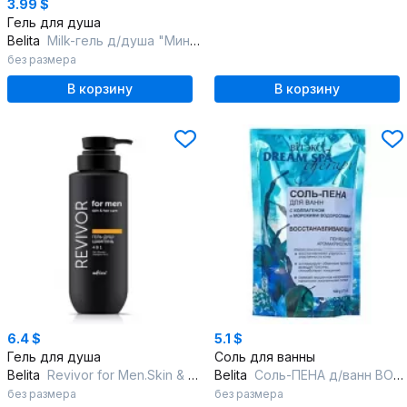
3.99 $
Гель для душа
Belita
Мilk-гель д/душа "Миндальный"Milk moments.Гели для душа с пробиотиками
без размера
В корзину
В корзину
6.4 $
5.1 $
Гель для душа
Соль для ванны
Belita
Revivor for Men.Skin & Hair Care-Гель-душ-шампунь 4 в 1
Belita
Соль-ПЕНА д/ванн ВОССТАНАВЛИВАЮЩАЯ с коллаген.и морск.водоросл
без размера
без размера