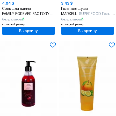
4.04 $
3.43 $
Соль для ванны
Гель для душа
FAMILY FOREVER FACTORY
Organic Boom Гималайская соль д
MARKELL
SUPERFOOD Гель-йогурт для душа персик и маракуя
без размера
без размера
последний размер
последний размер
В корзину
В корзину