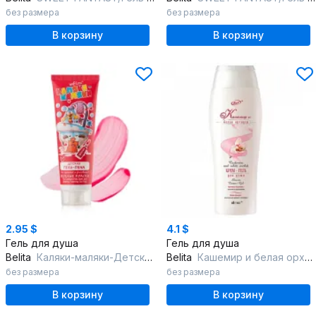
без размера
без размера
В корзину
В корзину
2.95 $
4.1 $
Гель для душа
Гель для душа
Belita
Каляки-маляки-Детская гель-пена КРАСНАЯ д/купания и рисования "Веселые
Belita
Кашемир и белая орхидея-Крем-гель для душа
без размера
без размера
В корзину
В корзину