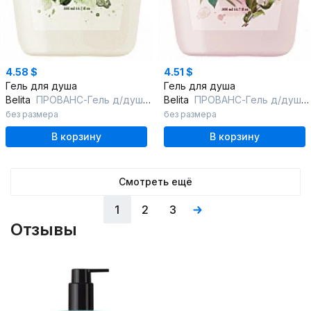
4.58 $
4.51 $
Гель для душа
Гель для душа
Belita
ПРОВАНС-Гель д/душа "ЖАСМИН Граса Белоснежная гардения", 500м
Belita
ПРОВАНС-Гель д/душа "РОЗА сентифолия Черная орхидея"
без размера
без размера
В корзину
В корзину
Смотреть ещё
1
2
3
Отзывы