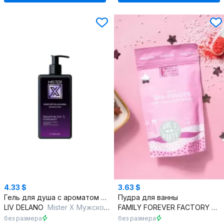
4.33 $
3.63 $
Гель для душа с ароматом Dragon’s Blood и увлажнением
Пудра для ванны
LIV DELANO
Mister X Мужской гель для душа Sensitive skin
FAMILY FOREVER FACTORY
Or
без размера
без размера