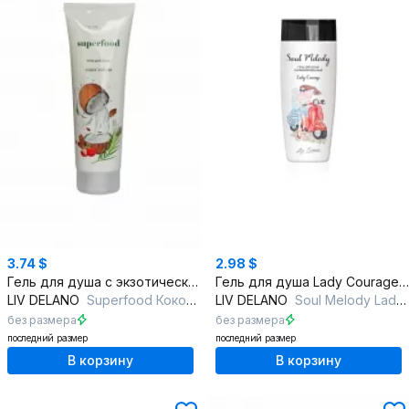
3.74 $
2.98 $
Гель для душа с экзотическим ароматом кокоса и личи
Гель для душа Lady Сourage из серии Soul Melody
LIV DELANO
Superfood Кокос и Личи Гель для душа
LIV DELANO
Soul Melody Lady Courage Гель для душа парфюмированный
без размера
без размера
последний размер
последний размер
В корзину
В корзину