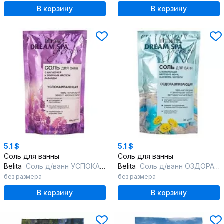
В корзину
В корзину
5.1 $
5.1 $
Соль для ванны
Соль для ванны
Belita
Соль д/ванн УСПОКАИВАЮЩАЯ с магнезией и аромамаслом лаванды,.Dream SPA
Belita
Соль д/ванн ОЗДОРАВЛИВАЮЩАЯ с Солью Мертв.моря, шалф-м,черед.и аромама
без размера
без размера
В корзину
В корзину