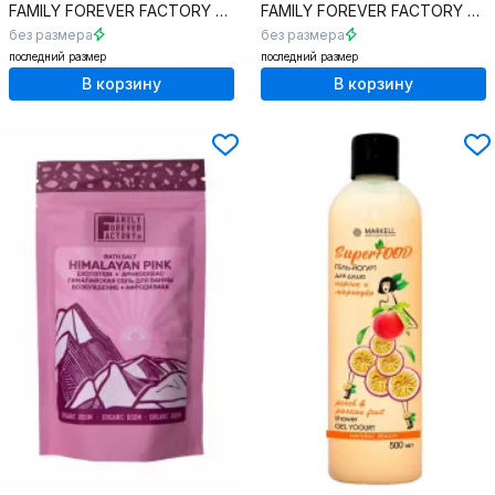
FAMILY FOREVER FACTORY
Organic Boom Соль Мертвого моря
FAMILY FOREVER FACTORY
Or
без размера
без размера
последний размер
последний размер
В корзину
В корзину