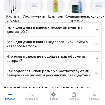
Кисти и
Инструменты
Шампуни
Кондиционеры
Кондицион
спонжи
и маски
Гели для душа и ванны - можно ли купить c
доставкой ?
Гели для душа и ванны недорого - как найти в
каталоге Ramonki?
Что если модель не подойдет, как оформить
возврат?
Как подобрать свой размер? Соответствуют ли
белорусские размеры российским стандартам?
Нежный уход для тела с гелями для душа
Сделать ежедневный уход за телом приятным ритуалом
помогут качественные гели для душа и ванны. В
Каталог
Избранное
Главная
Корзина
Профиль
интернет-магазине Ramonki представлены средства,
которые не только очищают кожу, но и дарят ей