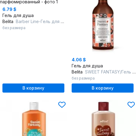
6.79 $
Гель для душа
Belita
Barber Line-Гель для душа парфюмированный
без размера
4.06 $
Гель для душа
Belita
SWEET FANTASY/Гель для душа "Бабл-кофе"
без размера
В корзину
В корзину