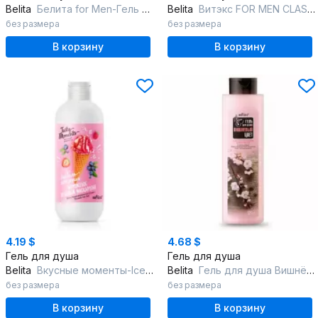
Belita
Белита for Men-Гель д/душа "Бодрящая свежесть" парфюмированный
Belita
Витэкс FOR MEN CLASSIC-Гель д/душа д/муж. Ежедневный уход,НОВЫЙ
без размера
без размера
В корзину
В корзину
4.19 $
4.68 $
Гель для душа
Гель для душа
Belita
Вкусные моменты-IceГель д/душа Мороженое Ягодный маскарпоне
Belita
Гель для душа Вишнёвый цвет
без размера
без размера
В корзину
В корзину