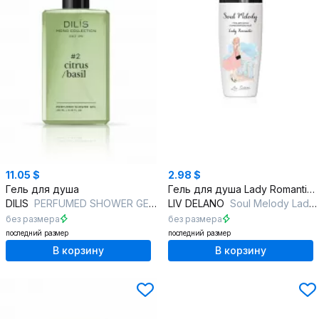
11.05 $
2.98 $
Гель для душа
Гель для душа Lady Romantic из серии Soul Melody
DILIS
PERFUMED SHOWER GEL #2 CITRUS/BASIL
LIV DELANO
Soul Melody Lady Romantic Гель для душа парфюмированный
без размера
без размера
последний размер
последний размер
В корзину
В корзину