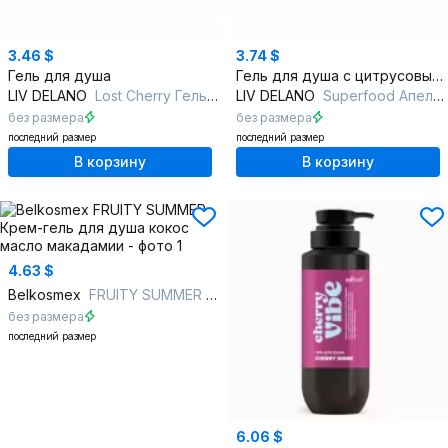
3.46 $
3.74 $
Гель для душа
Гель для душа с цитрусовым ароматом и витаминным комплексом
LIV DELANO
Lost Cherry Гель для душа парфюмированный
LIV DELANO
Superfood Апельсин и Бергамот Гель для душа
без размера
без размера
последний размер
последний размер
В корзину
В корзину
4.63 $
Belkosmex
FRUITY SUMMER Крем-гель для душа кокос масло макадамии
без размера
последний размер
6.06 $