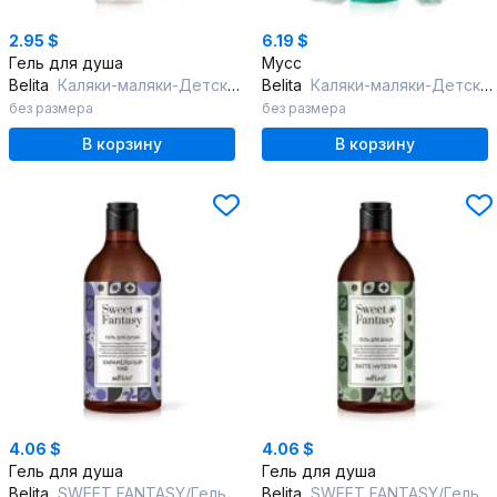
2.95 $
6.19 $
Гель для душа
Мусс
Belita
Каляки-маляки-Детская гель-пена ЗЕЛЕНАЯ д/купания и рисования "Веселые
Belita
Каляки-маляки-Детская мусс-пена "Зеленое облачко тутти-фрутти" д/мытья
без размера
без размера
В корзину
В корзину
4.06 $
4.06 $
Гель для душа
Гель для душа
Belita
SWEET FANTASY/Гель для душа "Карамельный раф"
Belita
SWEET FANTASY/Гель для душа "Латте нутелла"