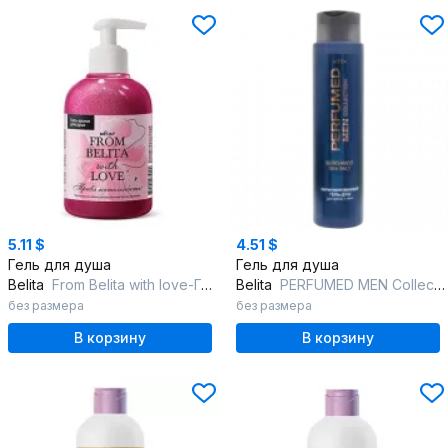
5.11 $
4.51 $
Гель для душа
Гель для душа
Belita
From Belita with love-Гель-аромат д/душа "Привлекательность"
Belita
PERFUMED MEN Collection BERGAMOT SEA SALT Парфюмированный гель-душ для
без размера
без размера
В корзину
В корзину