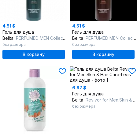
4.51 $
4.51 $
Гель для душа
Гель для душа
Belita
PERFUMED MEN Collection WOOD PEPPER Парфюмированный гель-душ для волос
Belita
PERFUMED MEN Collection OMBRE LEATHER Парфюмированный гель-душ для вол
без размера
без размера
В корзину
В корзину
6.97 $
Гель для душа
Belita
Revivor for Men.Skin & Hair Care-Гель для душа
без размера