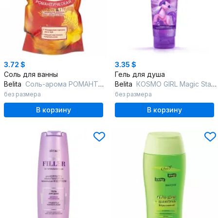
3.72 $
3.35 $
Соль для ванны
Гель для душа
Belita
Соль-арома РОМАНТИЧЕСКАЯ
Belita
КOSMO GIRL Magic Star Детский ГЕЛЬ д/душа с мерцающ.блестками
без размера
без размера
В корзину
В корзину