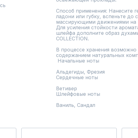
сь
Способ применения: Нанесите г
ладони или губку, вспеньте до с
массирующими движениями на те
Для усиления стойкости аромат
шлейфа дополните образ духами
COLLECTION.

В процессе хранения возможно и
содержанием натуральных комп
 Начальные ноты

Альдегиды, Фрезия

Сердечные ноты

Ветивер

Шлейфовые ноты

Ваниль, Сандал