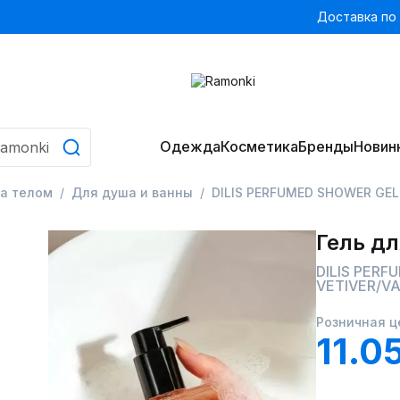
Доставка по
Одежда
Косметика
Бренды
Новин
за телом
Для душа и ванны
DILIS PERFUMED SHOWER GEL 
Гель д
DILIS PERF
VETIVER/VA
Розничная ц
11.0