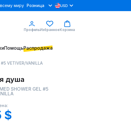
 всему миру
Розница
USD
Профиль
Избранное
Корзина
ки
Помощь
Распродажа
#5 VETIVER/VANILLA
ля душа
UMED SHOWER GEL #5
NILLA
ена:
5 $