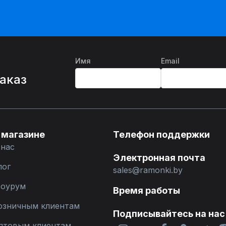
Имя
Email
%
заказ
 магазине
Телефон поддержки
 нас
Электронная почта
лог
sales@ramonki.by
оурум
Время работы
озничным клиентам
Подписывайтесь на нас
птовым клиентам