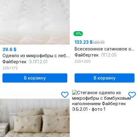
-11%
133.23 $
149.19
Всесезонное сатиновое одеяло из пухa 200х220
39.6 $
Файбертек
ЛП.2.05
Одеяло из микрофибры с лебяжьим пухом 200 г/м2
Файбертек
Э.ЛП.2.01
220x200
205x172
В корзину
В корзину