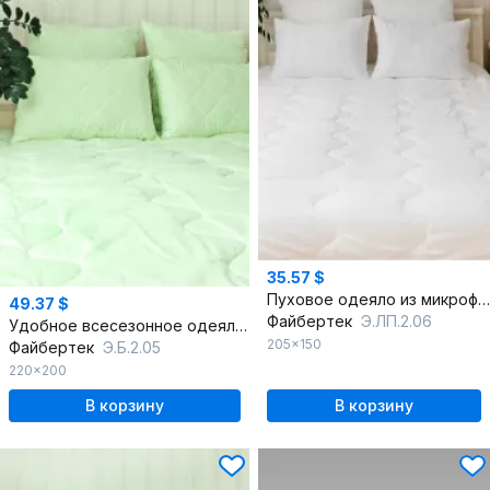
35.57 $
Пуховое одеяло из микрофибры для круглый год
49.37 $
Файбертек
Э.ЛП.2.06
Удобное всесезонное одеяло из микрофибры с бамбуком
205x150
Файбертек
Э.Б.2.05
220x200
В корзину
В корзину