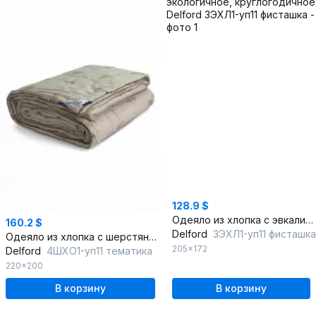
128.9 $
Одеяло из хлопка с эвкалиптовым волокном, экологичное, круглогодичное
160.2 $
Delford
3ЭХЛ1-уп11 фисташка
Одеяло из хлопка с шерстяным наполнителем, бежевое, круглогодичное
205x172
Delford
4ШХО1-уп11 тематика
220x200
В корзину
В корзину