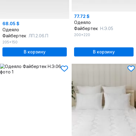
77.72 $
Одеяло
68.05 $
Файбертек
Н.Э.05
Одеяло
200x220
Файбертек
ЛП.2.06.П
205x150
В корзину
В корзину