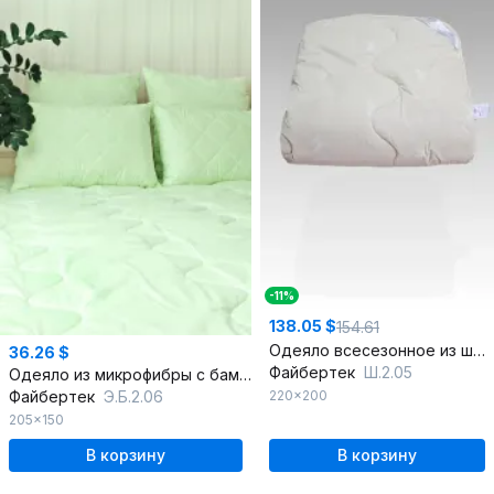
-11%
138.05 $
154.61
Одеяло всесезонное из шерсти и хлопка 200x220 см
36.26 $
Файбертек
Ш.2.05
Одеяло из микрофибры с бамбуковым наполнением 200 г/м2
Файбертек
Э.Б.2.06
220x200
205x150
В корзину
В корзину