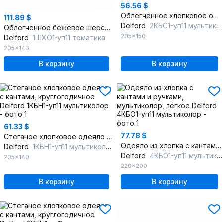
56.56 $
Облегченное хлопковое одеяло с кантами, круглый год
111.89 $
Delford
2КБО1-уп11 мультиколор
Облегченное бежевое шерстяное одеяло с шерстью
205x150
Delford
1ШХО1-уп11 тематика
205x140
В корзину
В корзину
61.33 $
77.78 $
Стеганое хлопковое одеяло с кантами, круглогодичное
Одеяло из хлопка с кантами и ручками, мультиколор, лёгкое
Delford
1КБН1-уп11 мультиколор
Delford
4КБО1-уп11 мультиколор
205x140
220x200
В корзину
В корзину