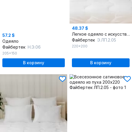
48.37 $
Легкое одеяло с искусственным пухом из микрофибры
57.2 $
Файбертек
Э.ЛП.2.05
Одеяло
220x200
Файбертек
Н.Э.06
205x150
В корзину
В корзину