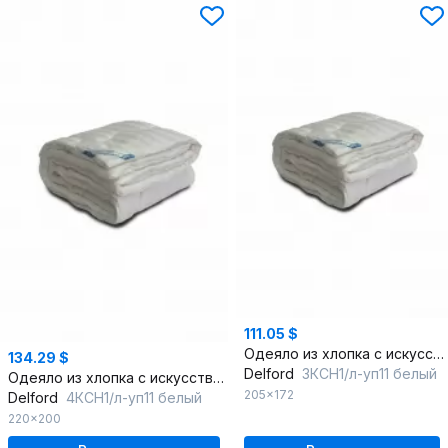
111.05 $
Одеяло из хлопка с искусственным пухом, лёгкое, круглогодичное
134.29 $
Delford
3КСН1/л-уп11 белый
Одеяло из хлопка с искусственным пухом, невесомое, круглогодичное
205x172
Delford
4КСН1/л-уп11 белый
220x200