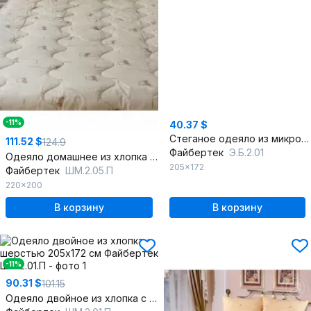
-11%
40.37 $
Стеганое одеяло из микрофибры с бамбуковым наполнением
111.52 $
124.9
Файбертек
Э.Б.2.01
Одеяло домашнее из хлопка с шерстью 220x200 см
205x172
Файбертек
ШМ.2.05.П
220x200
В корзину
В корзину
-11%
90.31 $
101.15
Одеяло двойное из хлопка с шерстью 205x172 см