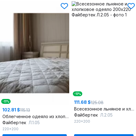
-11%
111.68 $
-11%
125.08
Всесезонное льняное и хлопковое одеяло 200х220
102.81 $
115.13
Файбертек
Л.2.05
Облегченное одеяло из хлопка и льняного волокна 200х220
220x200
Файбертек
Л.1.05
220x200