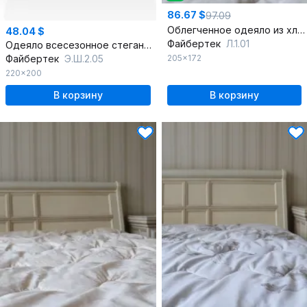
86.67 $
97.09
Облегченное одеяло из хлопка и льняного волокна 205х172
48.04 $
Файбертек
Л.1.01
Одеяло всесезонное стеганое овечья шерсть микрофибра
Файбертек
Э.Ш.2.05
205x172
220x200
В корзину
В корзину