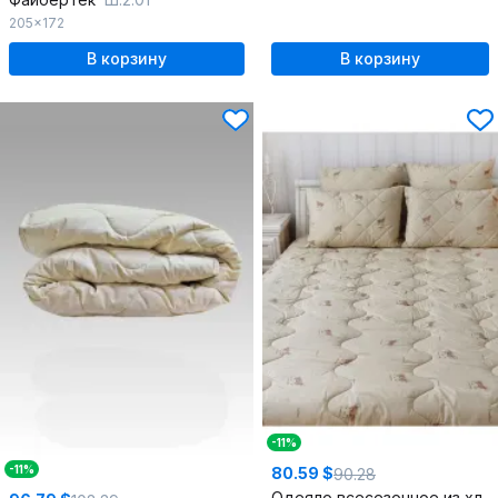
205x172
В корзину
В корзину
-11%
-11%
80.59 $
90.28
Одеяло всесезонное из хлопка с шерстью 205x150 см