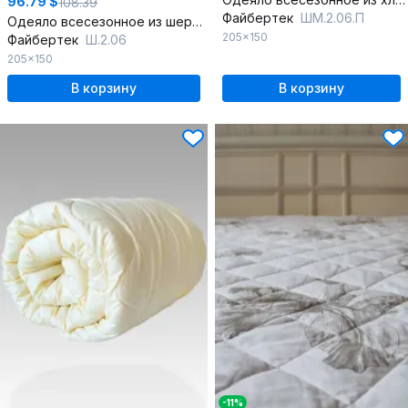
96.79 $
108.39
Файбертек
ШМ.2.06.П
Одеяло всесезонное из шерсти и хлопка 205x150 см
205x150
Файбертек
Ш.2.06
205x150
В корзину
В корзину
-11%