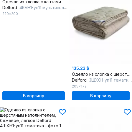
Одеяло из хлопка с кантами и ручками, мультиколор, круглогодичное
Delford
4КБН1-уп11 мультиколор
220x200
135.23 $
Одеяло из хлопка с шерстяным наполнителем, бежевое, лёгкое
Delford
3ШХО1-уп11 тематика
205x172
В корзину
В корзину