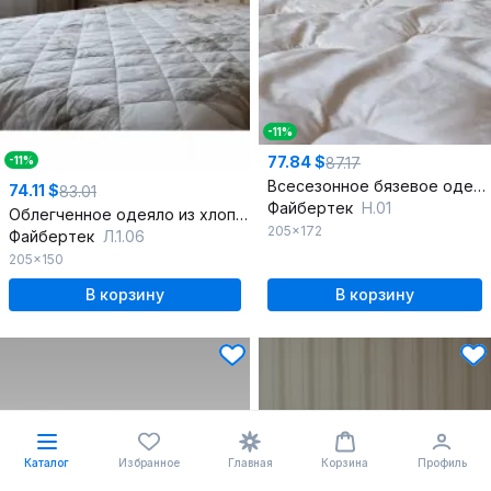
-11%
77.84 $
-11%
87.17
Всесезонное бязевое одеяло из хлопка 205х172
74.11 $
83.01
Файбертек
Н.01
Облегченное одеяло из хлопка и льняного волокна
205x172
Файбертек
Л.1.06
205x150
В корзину
В корзину
Каталог
Избранное
Главная
Корзина
Профиль