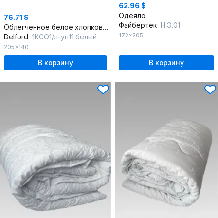
62.96 $
Одеяло
76.71 $
Файбертек
Н.Э.01
Облегченное белое хлопковое одеяло с пухом
172x205
Delford
1КСО1/л-уп11 белый
205x140
В корзину
В корзину