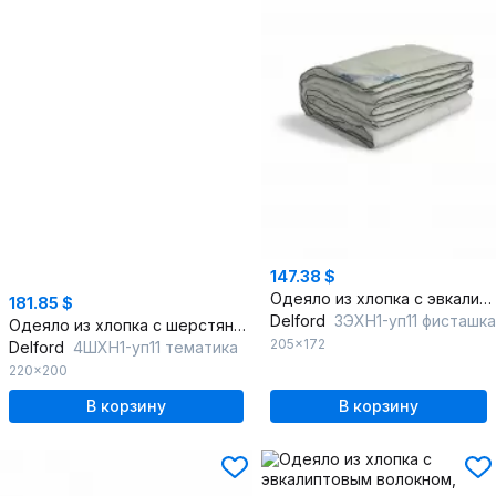
147.38 $
Одеяло из хлопка с эвкалиптовым волокном, экологичное, круглогодичное
181.85 $
Delford
3ЭХН1-уп11 фисташка
Одеяло из хлопка с шерстяным наполнителем, бежевое, лёгкое
205x172
Delford
4ШХН1-уп11 тематика
220x200
В корзину
В корзину