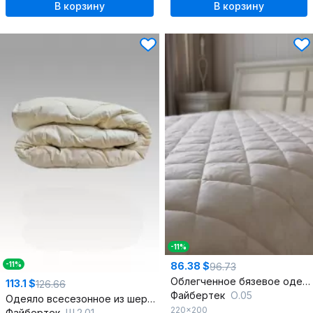
В корзину
В корзину
-11%
86.38 $
-11%
96.73
Облегченное бязевое одеяло из хлопка 200х220
113.1 $
126.66
Файбертек
О.05
Одеяло всесезонное из шерсти и хлопка 205x172 см
220x200
Файбертек
Ш.2.01