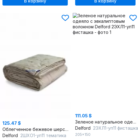
В корзину
В корзину
111.05 $
Зеленое натуральное одеяло с эвкалиптовым волокном
125.47 $
Delford
2ЭХЛ1-уп11 фисташка
Облегченное бежевое шерстяное одеяло с шерстью
205x150
Delford
2ШХО1-уп11 тематика