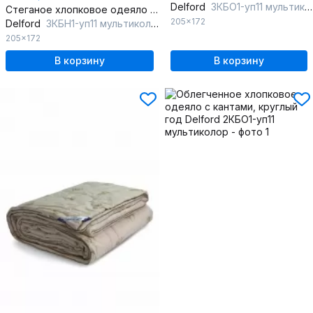
Delford
3КБО1-уп11 мультиколор
Стеганое хлопковое одеяло с кантами, круглолетнее
205x172
Delford
3КБН1-уп11 мультиколор
205x172
В корзину
В корзину