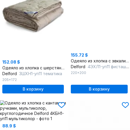
155.72 $
Одеяло из хлопка с эвкалиптовым волокном, экологичное, лёгкое
152.08 $
Delford
4ЭХЛ1-уп11 фисташка
Одеяло из хлопка с шерстяным наполнителем, бежевое, круглогодичное
220x200
Delford
3ШХН1-уп11 тематика
205x172
В корзину
В корзину
88.9 $