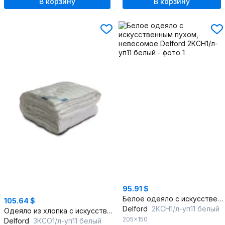
В корзину
В корзину
95.91 $
Белое одеяло с искусственным пухом, невесомое
105.64 $
Delford
2КСН1/л-уп11 белый
Одеяло из хлопка с искусственным пухом, лёгкое, круглогодичное
205x150
Delford
3КСО1/л-уп11 белый