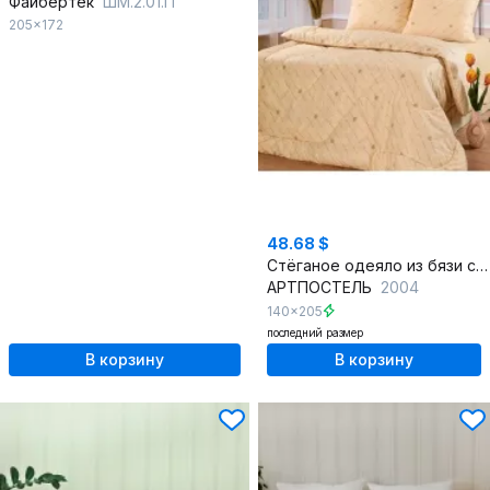
Файбертек
ШМ.2.01.П
205x172
48.68 $
Стёганое одеяло из бязи с холофайбером для дома
АРТПОСТЕЛЬ
2004
140x205
последний размер
В корзину
В корзину