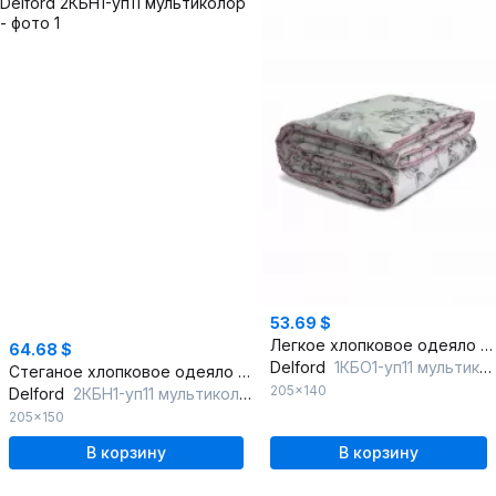
53.69 $
Легкое хлопковое одеяло с кантами, круглый год
64.68 $
Delford
1КБО1-уп11 мультиколор
Стеганое хлопковое одеяло с кантами, круглогодичное
205x140
Delford
2КБН1-уп11 мультиколор
205x150
В корзину
В корзину