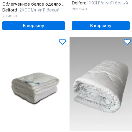
Delford
1КСН1/л-уп11 белый
Облегченное белое одеяло с пухом для кругогодичного использования
205x140
Delford
2КСО1/л-уп11 белый
205x150
В корзину
В корзину