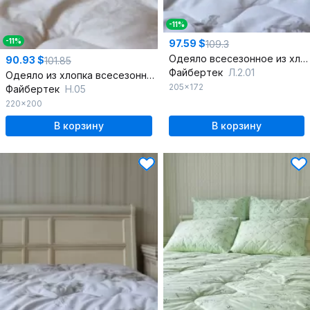
-11%
-11%
97.59 $
109.3
Одеяло всесезонное из хлопка и льняного волокна
90.93 $
101.85
Файбертек
Л.2.01
Одеяло из хлопка всесезонное в бязи
205x172
Файбертек
Н.05
220x200
В корзину
В корзину