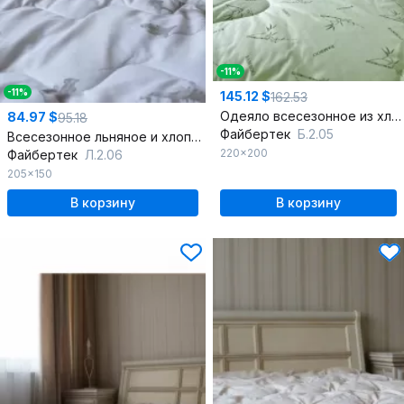
-11%
-11%
145.12 $
162.53
Одеяло всесезонное из хлопка и бамбука 200х220
84.97 $
95.18
Файбертек
Б.2.05
Всесезонное льняное и хлопковое одеяло 205х150
220x200
Файбертек
Л.2.06
205x150
В корзину
В корзину