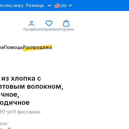
 всему миру
Розница
USD
Профиль
Избранное
Корзина
ки
Помощь
Распродажа
из хлопка с
птовым волокном,
ичное,
годичное
ХН1-уп11 фисташка
ена: