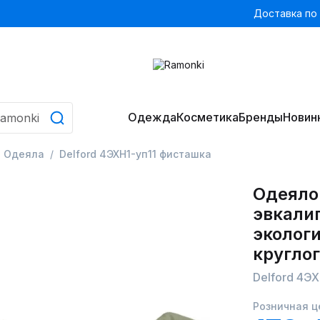
Доставка по
Одежда
Косметика
Бренды
Новин
Одеяла
Delford 4ЭХН1-уп11 фисташка
Одеяло 
эвкали
эколог
кругло
Delford 4Э
Розничная ц