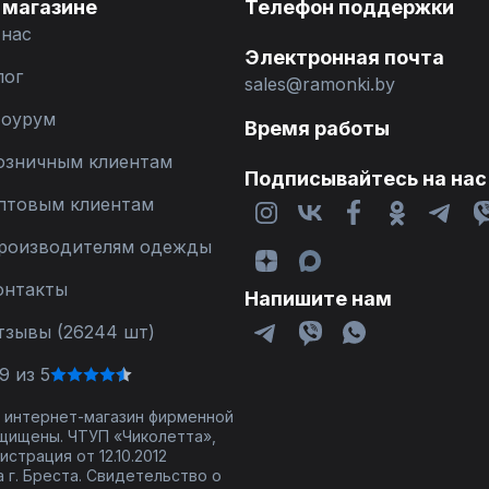
 магазине
Телефон поддержки
 нас
Электронная почта
лог
sales@ramonki.by
оурум
Время работы
озничным клиентам
Подписывайтесь на нас
птовым клиентам
роизводителям одежды
онтакты
Напишите нам
тзывы (26244 шт)
9 из 5
 - интернет-магазин фирменной
щищены. ЧТУП «Чиколетта»,
страция от 12.10.2012
 г. Бреста. Свидетельство о