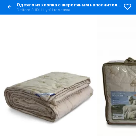
Одеяло из хлопка с шерстяным наполнителем, бежевое, круглогодичное
Delford 3ШХН1-уп11 тематика