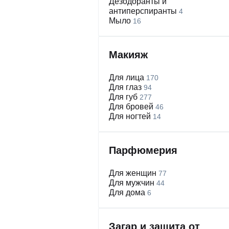
Дезодоранты и
антиперспиранты
4
Мыло
16
Макияж
Для лица
170
Для глаз
94
Для губ
277
Для бровей
46
Для ногтей
14
Парфюмерия
Для женщин
77
Для мужчин
44
Для дома
6
Загар и защита от