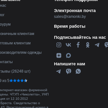
 нас
Электронная почта
лог
sales@ramonki.by
оурум
Время работы
озничным клиентам
Подписывайтесь на нас
птовым клиентам
роизводителям одежды
онтакты
Напишите нам
тзывы (26248 шт)
9 из 5
 интернет-магазин фирменной
щены. ЧТУП «Чиколетта», УНП
ция от 12.10.2012
 Бреста. Свидетельство о
143. Регистрационный номер в