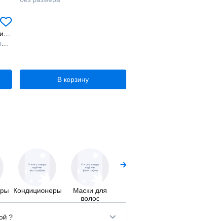
Бессульфатный гель для интимной гигиены с пребиотиком
жа
В корзину
Несмываемые
Средства
средства
для
укладки
еры
Кондиционеры
Маски для
волос
ой ?