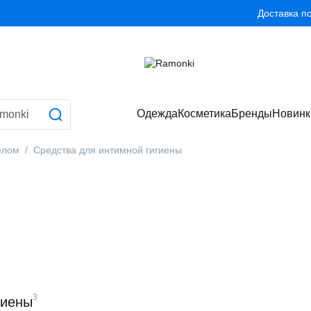
Доставка п
Одежда
Косметика
Бренды
Новинк
елом
Средства для интимной гигиены
3
гиены