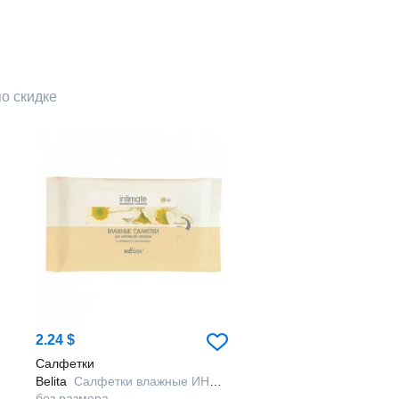
по скидке
2.24 $
Салфетки
Belita
Салфетки влажные ИНТИМ, для интимной гигиены, 15шт
без размера