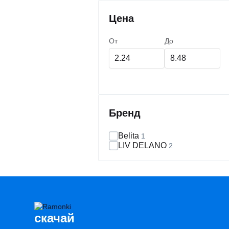
Цена
От
До
Бренд
Belita
1
LIV DELANO
2
cкачай