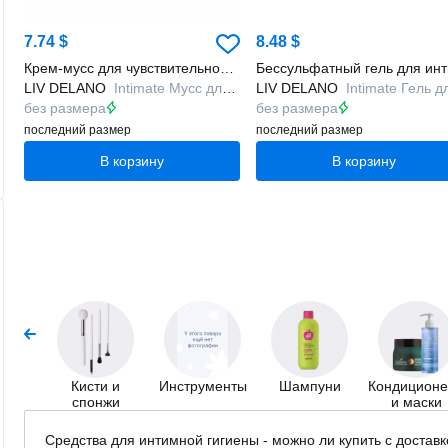
7.74 $
8.48 $
Крем-мусс для чувствительной кожи с биоэкологией
LIV DELANO
Intimate Мусс для интимной гигиены с пребиотиком Ультрамягкий
LIV DELANO
Intimate Гель для интимной гигиены с пребиотиком Чувствительная Ко
без размера
без размера
последний размер
последний размер
В корзину
В корзину
Кисти и
Инструменты
Шампуни
Кондицион
спонжи
и маски
Средства для интимной гигиены - можно ли купить c доставк