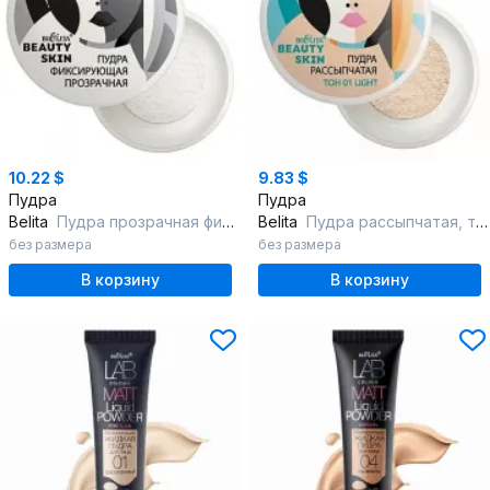
10.22 $
9.83 $
Пудра
Пудра
Belita
Пудра прозрачная фиксирующая, "Beauty Skin, страна происх.- Китай
Belita
Пудра рассыпчатая, тон 01 light, "Beauty Skin", страна происх.- Китай
без размера
без размера
В корзину
В корзину