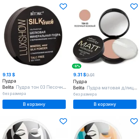
-6%
9.13 $
9.31 $
9.91
Пудра
Пудра
Belita
Пудра тон 03 Песочно-бежевый LUXSHOW ШЕЛКОВАЯ МИНЕРАЛЬНАЯ д/лица ультр
Belita
Пудра матовая д/лица SPF 15 тон 03 песочный бежевый, линия LUXURY, Пол
без размера
без размера
В корзину
В корзину