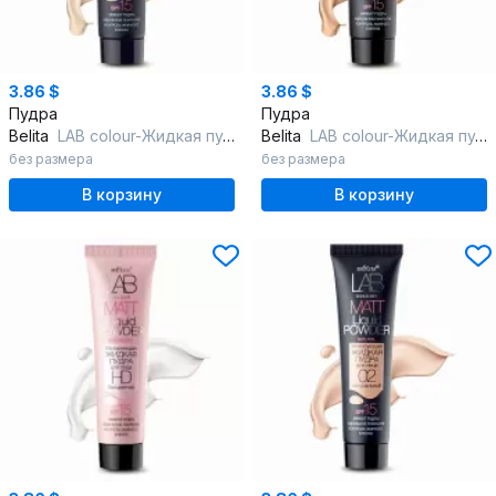
3.86 $
3.86 $
Пудра
Пудра
Belita
LAB colour-Жидкая пудра 01 Матирующая д/лица фарфоровый
Belita
LAB colour-Жидкая пудра 04 Матирующая д/лица карамель
без размера
без размера
В корзину
В корзину