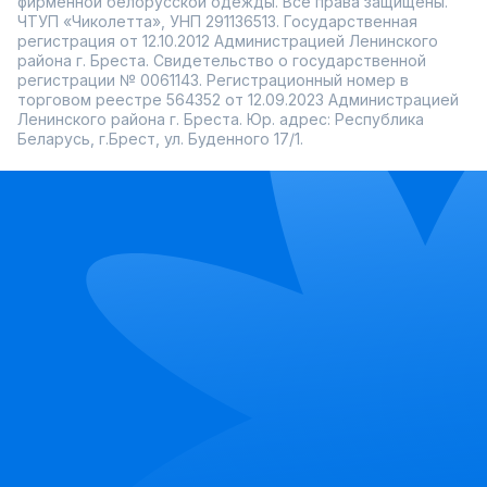
фирменной белорусской одежды. Все права защищены.
В Ramonki можно не только купить пудры для лица, но и
ЧТУП «Чиколетта», УНП 291136513. Государственная
воспользоваться быстрой доставкой по всей России.
регистрация от 12.10.2012 Администрацией Ленинского
Постоянные акции и скидки делают покупки еще
района г. Бреста. Свидетельство о государственной
приятнее, а мобильное приложение магазина позволяет
легко выбирать и заказывать любимые продукты.
регистрации № 0061143. Регистрационный номер в
Подберите свою идеальную пудру, чтобы подчеркнуть
торговом реестре 564352 от 12.09.2023 Администрацией
естественную красоту и создать безупречный макияж!
Ленинского района г. Бреста. Юр. адрес: Республика
Беларусь, г.Брест, ул. Буденного 17/1.