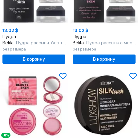
13.02 $
13.02 $
Пудра
Пудра
Belita
Пудра рассыпч. без талька, тон 101 pink beige, "Beauty Skin, страна пр
Belita
Пудра рассыпч.с мерц. блеском Miracle Touch, тон бежевый, "Beauty Skin
без размера
без размера
В корзину
В корзину
-8%