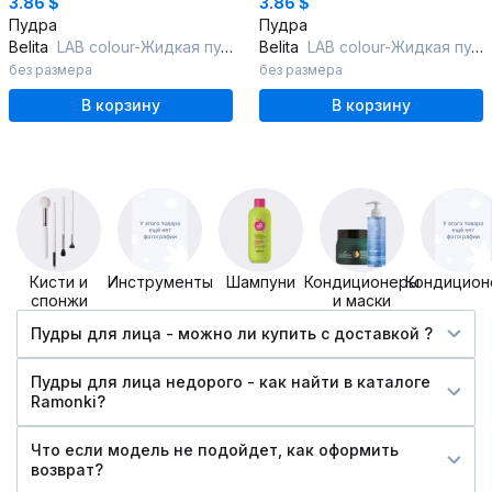
3.86 $
3.86 $
Пудра
Пудра
Belita
LAB colour-Жидкая пудра бесцветная Матирующая д/лица
Belita
LAB colour-Жидкая пудра 02 Матирующая д/лица натуральный
без размера
без размера
В корзину
В корзину
Кисти и
Инструменты
Шампуни
Кондиционеры
Кондицион
спонжи
и маски
Пудры для лица - можно ли купить c доставкой ?
Пудры для лица недорого - как найти в каталоге
Ramonki?
Что если модель не подойдет, как оформить
возврат?