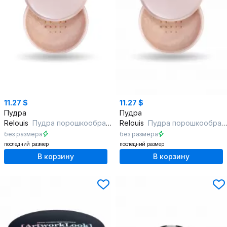
11.27 $
11.27 $
Пудра
Пудра
Relouis
Пудра порошкообразная Relouis тон 110 бежевый
Relouis
Пудра порошкообразная Relouis тон 25 натуральный бежевый
без размера
без размера
последний размер
последний размер
В корзину
В корзину