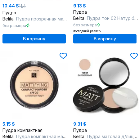
10.44 $
9.13 $
11.4
Пудра
Пудра
Belita
Пудра тон 02 Натур.бежевый LUXSHOW ШЕЛКОВАЯ МИНЕРАЛЬНАЯ д/лица ультрал
Belita
Пудра прозрачная матирующая для лица,"Beauty Skin", страна происх.- Ки
без размера
без размера
последний размер
В корзину
В корзину
5.15 $
9.31 $
Пудра компактная
Пудра
Belita
Пудра компактная матирующая тон 03 д/лица Mattifying SPF20
Belita
Пудра матовая д/лица SPF 15 тон 01 фарфоровый, линия LUXURY, Польша