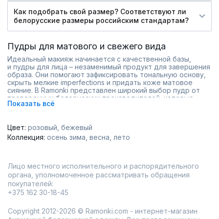
Как подобрать свой размер? Соответствуют ли
белорусские размеры российским стандартам?
Пудры для матового и свежего вида
Идеальный макияж начинается с качественной базы,
и пудры для лица – незаменимый продукт для завершения
образа. Они помогают зафиксировать тональную основу,
скрыть мелкие imperfections и придать коже матовое
сияние. В Ramonki представлен широкий выбор пудр от
проверенных белорусских производителей, которые
Показать всё
сочетают в себе доступную цену и профессиональное
качество.
Ассортимент включает средства с разными текстурами и
Цвет:
розовый
бежевый
эффектами:
Коллекция:
осень зима
весна
лето
Легкие рассыпчатые пудры для естественного
покрытия;
Компактные варианты для удобного нанесения в
дороге;
Лицо местного исполнительного и распорядительного
Продукты с SPF-защитой для дополнительной заботы
органа, уполномоченное рассматривать обращения
о коже.
покупателей:
Каждая пудра подходит для разных типов кожи, будь то
+375 162 30-18-45
жирная, комбинированная или сухая. Благодаря тонкой
текстуре, они не забивают поры и обеспечивают комфорт
Copyright 2012-2026 © Ramonki.com - интернет-магазин
в течение всего дня.