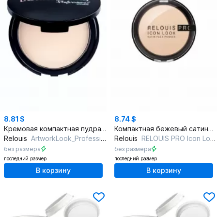
8.81 $
8.74 $
Кремовая компактная пудра бежевый, 10 г, матовое покрытие
Компактная бежевый сатиновый тональный праймер компании RELOUIS
Relouis
ArtworkLook_Professional тон 02 бежевая пастель
Relouis
RELOUIS PRO Icon Look Satin Face Powder 005
без размера
без размера
последний размер
последний размер
В корзину
В корзину