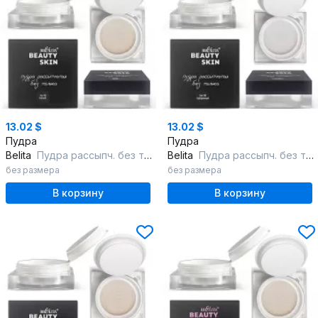
13.02 $
13.02 $
Пудра
Пудра
Belita
Пудра рассыпч. без талька, тон 102 banana, "Beauty Skin", страна проис
Belita
Пудра рассыпч. без талька, тон 100 прозрачный, "Beauty Skin, страна пр
без размера
без размера
В корзину
В корзину