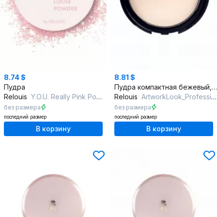
8.74 $
8.81 $
Пудра
Пудра компактная бежевый, ровный тон, 10 г, скрытие дефектов
Relouis
Y.O.U. Really Pink Power
Relouis
ArtworkLook_Professional тон 03 песочная пастель
без размера
без размера
последний размер
последний размер
В корзину
В корзину