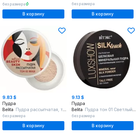
без размера
без размера
В корзину
В корзину
9.83 $
9.13 $
Пудра
Пудра
Belita
Пудра рассыпчатая, тон 02 beige , "Beauty Skin", страна происх.- Китай
Belita
Пудра тон 01 Светлый бежевый LUXSHOW ШЕЛКОВАЯ МИНЕРАЛЬНАЯ д/лица ультр
без размера
без размера
В корзину
В корзину