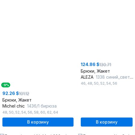
124.86 $
130.71
Брюки, Жакет
ALEZA
1338 синий_светло-серый
46
,
48
,
50
,
52
,
54
,
56
-9%
92.26 $
101.12
Брюки, Жакет
Michel chic
1436/1 бирюза
48
,
50
,
52
,
54
,
56
,
58
,
60
,
62
,
64
В корзину
В корзину