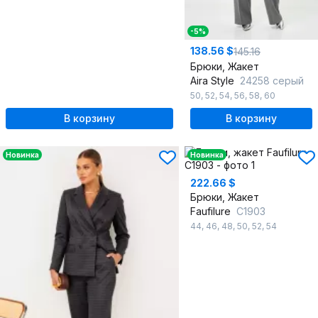
-5%
138.56 $
145.16
Брюки, Жакет
Aira Style
24258 серый
50
,
52
,
54
,
56
,
58
,
60
В корзину
В корзину
Новинка
Новинка
222.66 $
Брюки, Жакет
Faufilure
С1903
44
,
46
,
48
,
50
,
52
,
54