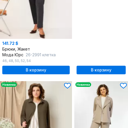
141.72 $
Брюки, Жакет
Мода Юрс
26-2991 клетка
46
,
48
,
50
,
52
,
54
В корзину
В корзину
Новинка
Новинка