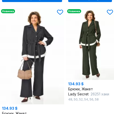
Новинка
Новинка
134.93 $
Брюки, Жакет
Lady Secret
26251 хаки
48
,
50
,
52
,
54
,
56
,
58
134.93 $
Брюки, Жакет