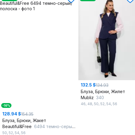
132.5 $
134.93
Блуза, Брюки, Жилет
Mubliz
340
46
,
48
,
50
,
52
,
54
,
56
-16%
128.94 $
154.35
Блуза, Брюки, Жакет
Beautiful&Free
6494 темно-серый/полоска
50
,
52
,
54
,
56