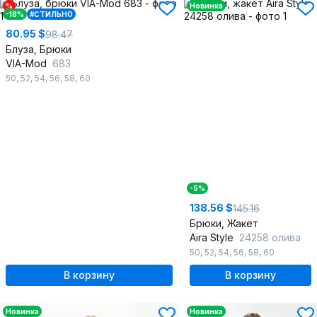
%
Новинка
-18%
#СТИЛЬНО
80.95 $
98.47
Блуза, Брюки
VIA-Mod
683
50
,
52
,
54
,
56
,
58
,
60
-5%
138.56 $
145.16
Брюки, Жакет
Aira Style
24258 олива
50
,
52
,
54
,
56
,
58
,
60
В корзину
В корзину
Новинка
Новинка