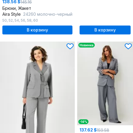
138.56 $
145.16
Брюки, Жакет
Aira Style
24260 молочно-черный
50
,
52
,
54
,
56
,
58
,
60
В корзину
В корзину
Новинка
-14%
137.62 $
159.58