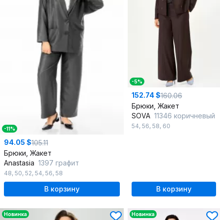
-5%
152.74 $
160.06
Брюки, Жакет
SOVA
11346 коричневый
54
,
56
,
58
,
60
-11%
94.05 $
105.11
Брюки, Жакет
Anastasia
1397 графит
48
,
50
,
52
,
54
,
56
,
58
В корзину
В корзину
Новинка
Новинка