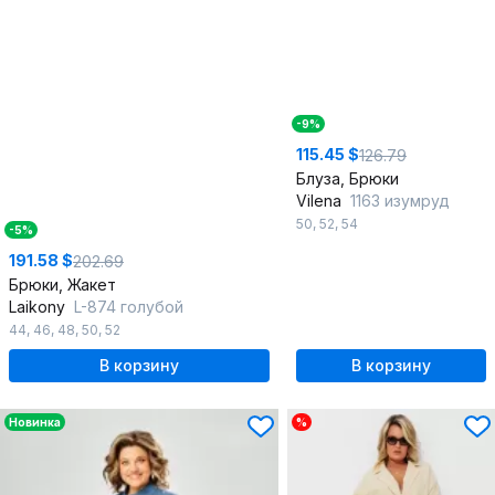
-9%
115.45 $
126.79
Блуза, Брюки
Vilena
1163 изумруд
50
,
52
,
54
-5%
191.58 $
202.69
Брюки, Жакет
Laikony
L-874 голубой
44
,
46
,
48
,
50
,
52
В корзину
В корзину
Новинка
%