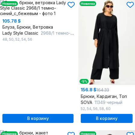
Новинка
Новинка
105.78 $
Блуза, Брюки, Ветровка
Lady Style Classic
2968/1 темно-синий_с_бежевым
48
,
50
,
52
,
54
,
56
-5%
156.8 $
164.33
Брюки, Кардиган, Топ
SOVA
11349 черный
52
,
54
,
56
,
58
,
60
В корзину
В корзину
Новинка
Новинка