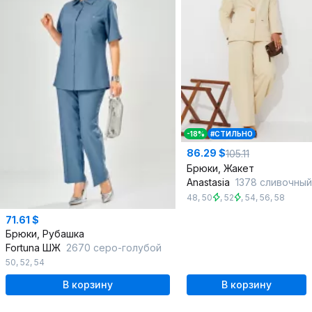
-18%
#СТИЛЬНО
86.29 $
105.11
Брюки, Жакет
Anastasia
1378 сливочный
48
,
50
,
52
,
54
,
56
,
58
71.61 $
Брюки, Рубашка
Fortuna ШЖ
2670 серо-голубой
50
,
52
,
54
В корзину
В корзину