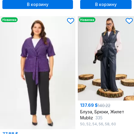
В корзину
В корзину
Новинка
Новинка
137.69 $
140.22
Блуза, Брюки, Жилет
Mubliz
335
50
,
52
,
54
,
56
,
58
,
60
77.88 $