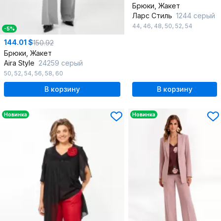
Брюки, Жакет
Ларс Стиль
1244 серый
44
,
46
,
48
,
50
,
52
,
54
-5%
144.01 $
150.92
Брюки, Жакет
Aira Style
24259 серый
50
,
52
,
54
,
56
,
58
,
60
В корзину
В корзину
Новинка
Новинка