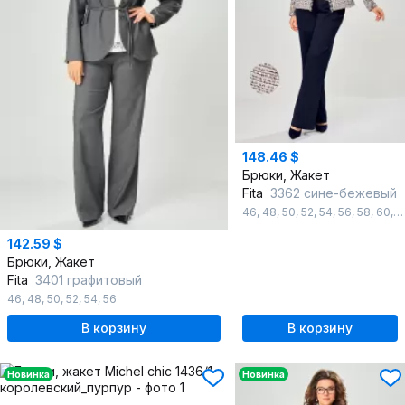
148.46 $
Брюки, Жакет
Fita
3362 сине-бежевый
46
,
48
,
50
,
52
,
54
,
56
,
58
,
60
,
6
142.59 $
Брюки, Жакет
Fita
3401 графитовый
46
,
48
,
50
,
52
,
54
,
56
В корзину
В корзину
Новинка
Новинка