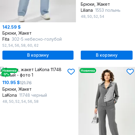
Брюки, Жакет
Liliana
1553 полынь
48
,
50
,
52
,
54
142.59 $
Брюки, Жакет
Fita
302-5 небесно-голубой
52
,
54
,
56
,
58
,
60
,
62
В корзину
В корзину
Новинка
Новинка
-9%
110.95 $
121.76
Брюки, Жакет
LaKona
11748 черный
48
,
50
,
52
,
54
,
56
,
58