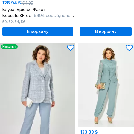
128.94 $
154.35
Блуза, Брюки, Жакет
Beautiful&Free
6494 серый/полоска
50
,
52
,
54
,
56
В корзину
В корзину
Новинка
133.33 $