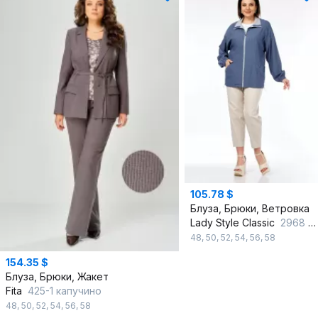
105.78 $
Блуза, Брюки, Ветровка
Lady Style Classic
2968 голубой_с_бежевый
48
,
50
,
52
,
54
,
56
,
58
154.35 $
Блуза, Брюки, Жакет
Fita
425-1 капучино
48
,
50
,
52
,
54
,
56
,
58