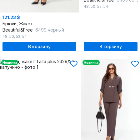
48
,
50
,
52
,
54
121.23 $
Брюки, Жакет
Beautiful&Free
6499 черный
48
,
50
,
52
,
54
В корзину
В корзину
Новинка
Новинка