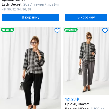
Lady Secret
26251 темный_графит
48
,
50
,
52
,
54
,
56
,
58
В корзину
В корзину
Новинка
Новинка
121.23 $
Брюки, Жакет
Beautiful&Free
6499 серый