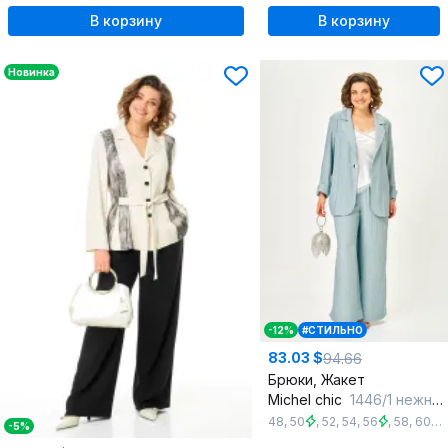
В корзину
В корзину
Новинка
-12%
#СТИЛЬНО
83.03 $
94.66
Брюки, Жакет
Michel chic
1446/1 нежно-голубой
48
,
50
,
52
,
54
,
56
,
58
,
60
,
-5%