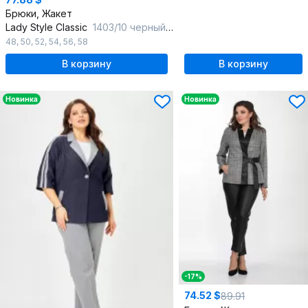
Брюки, Жакет
Lady Style Classic
1403/10 черный_с_фиолетовым
48
,
50
,
52
,
54
,
56
,
58
В корзину
В корзину
Новинка
Новинка
-17%
74.52 $
89.91