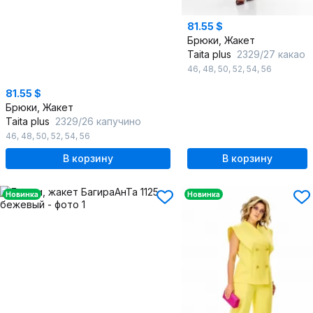
81.55 $
Брюки, Жакет
Taita plus
2329/27 какао
46
,
48
,
50
,
52
,
54
,
56
81.55 $
Брюки, Жакет
Taita plus
2329/26 капучино
46
,
48
,
50
,
52
,
54
,
56
В корзину
В корзину
Новинка
Новинка