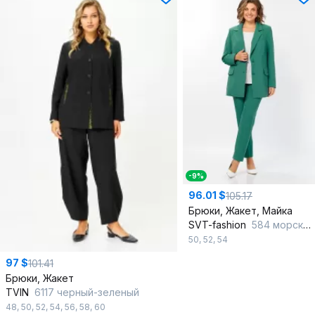
-9%
96.01 $
105.17
Брюки, Жакет, Майка
SVT-fashion
584 морской_бриз
50
,
52
,
54
97 $
101.41
Брюки, Жакет
TVIN
6117 черный-зеленый
48
,
50
,
52
,
54
,
56
,
58
,
60