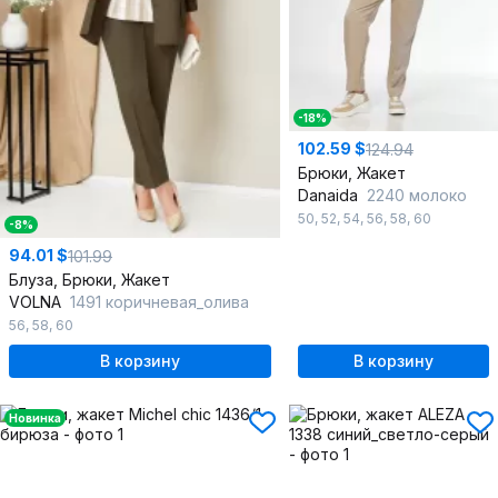
-18%
102.59 $
124.94
Брюки, Жакет
Danaida
2240 молоко
50
,
52
,
54
,
56
,
58
,
60
-8%
94.01 $
101.99
Блуза, Брюки, Жакет
VOLNA
1491 коричневая_олива
56
,
58
,
60
В корзину
В корзину
Новинка