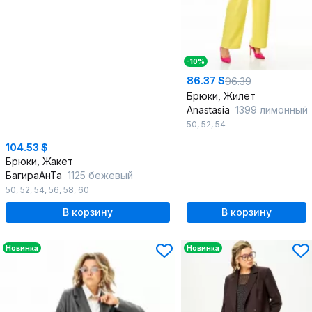
-10%
86.37 $
96.39
Брюки, Жилет
Anastasia
1399 лимонный
50
,
52
,
54
104.53 $
Брюки, Жакет
БагираАнТа
1125 бежевый
50
,
52
,
54
,
56
,
58
,
60
В корзину
В корзину
Новинка
Новинка