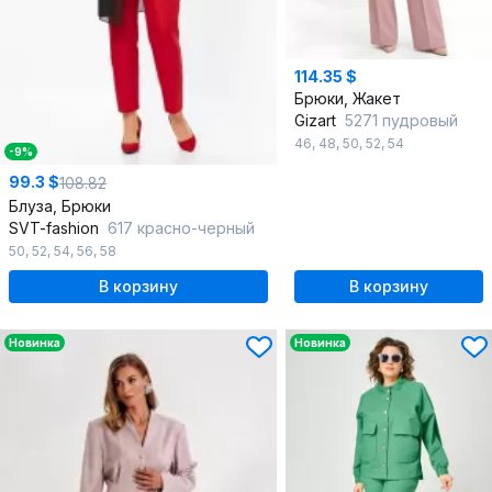
114.35 $
Брюки, Жакет
Gizart
5271 пудровый
46
,
48
,
50
,
52
,
54
-9%
99.3 $
108.82
Блуза, Брюки
SVT-fashion
617 красно-черный
50
,
52
,
54
,
56
,
58
В корзину
В корзину
Новинка
Новинка