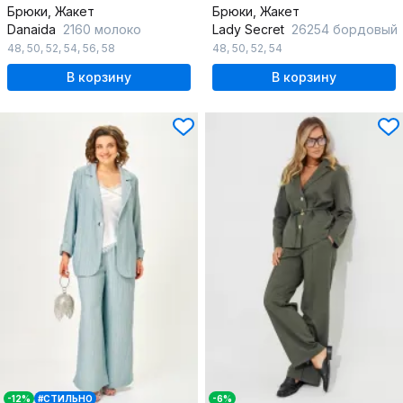
Брюки, Жакет
Брюки, Жакет
Danaida
2160 молоко
Lady Secret
26254 бордовый
48
,
50
,
52
,
54
,
56
,
58
48
,
50
,
52
,
54
В корзину
В корзину
-12%
#СТИЛЬНО
-6%