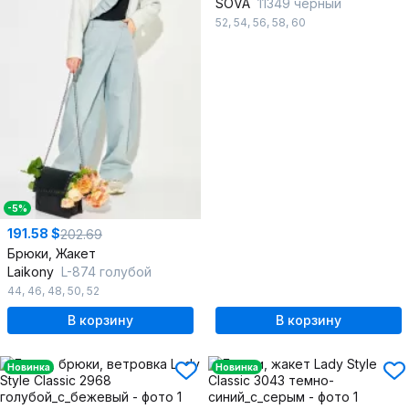
SOVA
11349 черный
52
,
54
,
56
,
58
,
60
-5%
191.58 $
202.69
Брюки, Жакет
Laikony
L-874 голубой
44
,
46
,
48
,
50
,
52
В корзину
В корзину
Новинка
Новинка