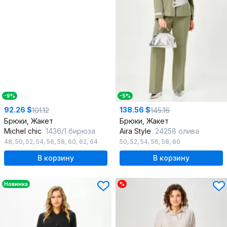
-9%
-5%
92.26 $
138.56 $
101.12
145.16
Брюки, Жакет
Брюки, Жакет
Michel chic
1436/1 бирюза
Aira Style
24258 олива
48
,
50
,
52
,
54
,
56
,
58
,
60
,
62
,
64
50
,
52
,
54
,
56
,
58
,
60
В корзину
В корзину
Новинка
%