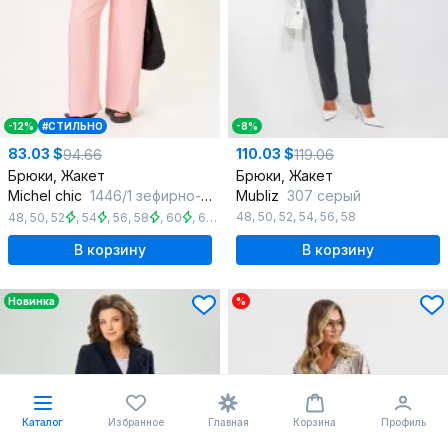
-12%
#СТИЛЬНО
-8%
83.03 $
110.03 $
94.66
119.06
Брюки, Жакет
Брюки, Жакет
Michel chic
1446/1 зефирно-розовый
Mubliz
307 серый
48
,
50
,
52
,
54
,
56
,
58
48
,
50
,
52
,
54
,
56
,
58
,
60
,
62
,
64
В корзину
В корзину
Новинка
%
Каталог
Избранное
Главная
Корзина
Профиль