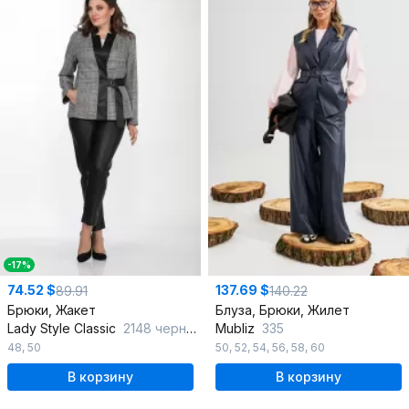
-17%
74.52 $
137.69 $
89.91
140.22
Брюки, Жакет
Блуза, Брюки, Жилет
Lady Style Classic
2148 черный_с_серым
Mubliz
335
48
,
50
50
,
52
,
54
,
56
,
58
,
60
В корзину
В корзину