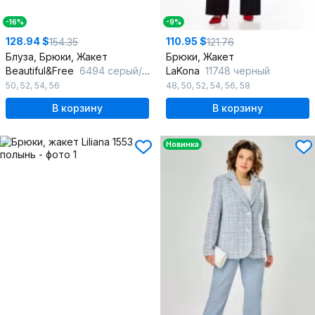
-16%
-9%
128.94 $
110.95 $
154.35
121.76
Блуза, Брюки, Жакет
Брюки, Жакет
Beautiful&Free
6494 серый/полоска
LaKona
11748 черный
50
,
52
,
54
,
56
48
,
50
,
52
,
54
,
56
,
58
В корзину
В корзину
Новинка