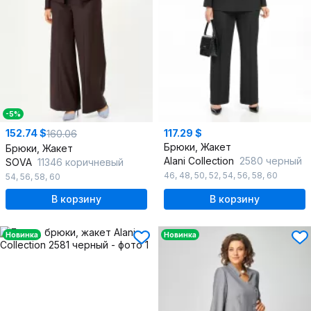
-5%
152.74 $
117.29 $
160.06
Брюки, Жакет
Брюки, Жакет
Alani Collection
2580 черный
SOVA
11346 коричневый
46
,
48
,
50
,
52
,
54
,
56
,
58
,
60
54
,
56
,
58
,
60
В корзину
В корзину
Новинка
Новинка