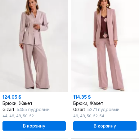
124.05 $
114.35 $
Брюки, Жакет
Брюки, Жакет
Gizart
5455 пудровый
Gizart
5271 пудровый
44
,
46
,
48
,
50
,
52
46
,
48
,
50
,
52
,
54
В корзину
В корзину