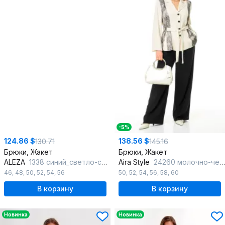
-5%
124.86 $
138.56 $
130.71
145.16
Брюки, Жакет
Брюки, Жакет
ALEZA
1338 синий_светло-серый
Aira Style
24260 молочно-черный
46
,
48
,
50
,
52
,
54
,
56
50
,
52
,
54
,
56
,
58
,
60
В корзину
В корзину
Новинка
Новинка