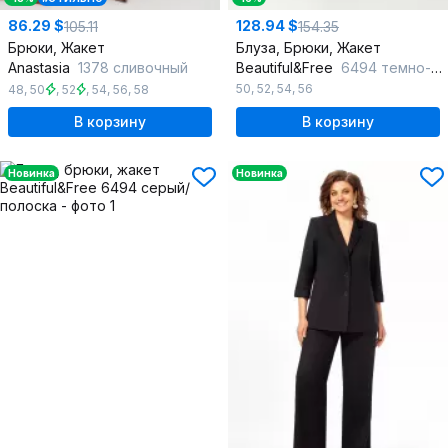
86.29 $
128.94 $
105.11
154.35
Брюки, Жакет
Блуза, Брюки, Жакет
Anastasia
1378 сливочный
Beautiful&Free
6494 темно-серый/полоска
50
,
52
,
54
,
56
48
,
50
,
52
,
54
,
56
,
58
В корзину
В корзину
Новинка
Новинка