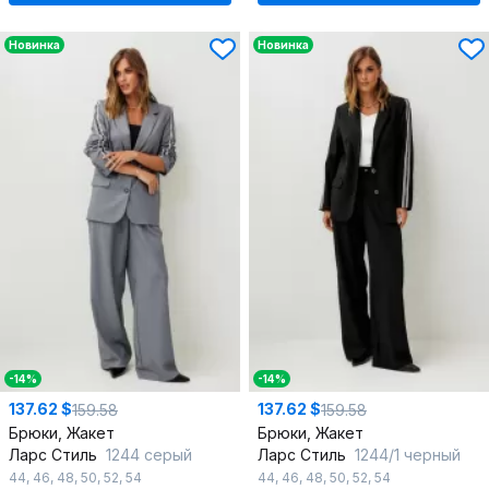
Новинка
Новинка
-14%
-14%
137.62 $
137.62 $
159.58
159.58
Брюки, Жакет
Брюки, Жакет
Ларс Стиль
1244 серый
Ларс Стиль
1244/1 черный
44
,
46
,
48
,
50
,
52
,
54
44
,
46
,
48
,
50
,
52
,
54