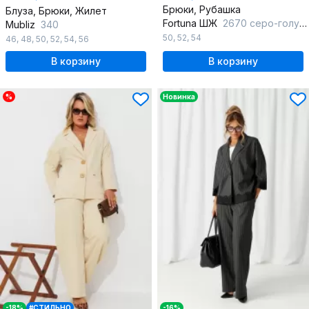
Брюки, Рубашка
Блуза, Брюки, Жилет
Fortuna ШЖ
2670 серо-голубой
Mubliz
340
50
,
52
,
54
46
,
48
,
50
,
52
,
54
,
56
В корзину
В корзину
%
Новинка
-18%
#СТИЛЬНО
-16%