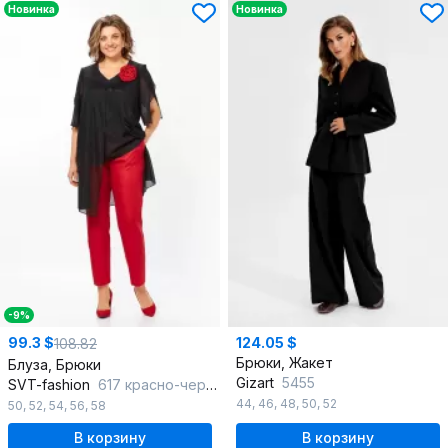
Новинка
Новинка
-9%
99.3 $
124.05 $
108.82
Брюки, Жакет
Блуза, Брюки
Gizart
5455
SVT-fashion
617 красно-черный
44
,
46
,
48
,
50
,
52
50
,
52
,
54
,
56
,
58
В корзину
В корзину