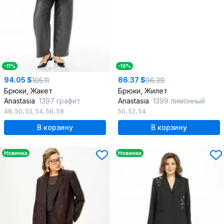
-11%
-10%
94.05 $
86.37 $
105.11
96.39
Брюки, Жакет
Брюки, Жилет
Anastasia
1397 графит
Anastasia
1399 лимонный
48
,
50
,
52
,
54
,
56
,
58
50
,
52
,
54
В корзину
В корзину
Новинка
Новинка