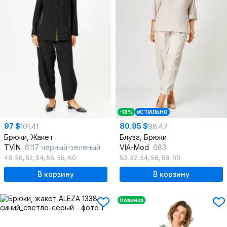
-18%
#СТИЛЬНО
97 $
80.95 $
101.41
98.47
Брюки, Жакет
Блуза, Брюки
TVIN
6117 черный-зеленый
VIA-Mod
683
48
,
50
,
52
,
54
,
56
,
58
,
60
50
,
52
,
54
,
56
,
58
,
60
В корзину
В корзину
Новинка