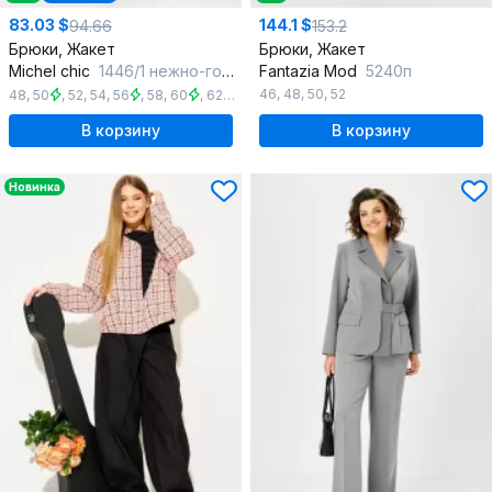
83.03 $
144.1 $
94.66
153.2
Брюки, Жакет
Брюки, Жакет
Michel chic
1446/1 нежно-голубой
Fantazia Mod
5240п
46
,
48
,
50
,
52
48
,
50
,
52
,
54
,
56
,
58
,
60
,
62
,
64
В корзину
В корзину
Новинка