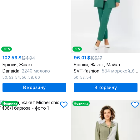
-18%
-9%
102.59 $
96.01 $
124.94
105.17
Брюки, Жакет
Брюки, Жакет, Майка
Danaida
2240 молоко
SVT-fashion
584 морской_бриз
50
,
52
,
54
,
56
,
58
,
60
50
,
52
,
54
В корзину
В корзину
Новинка
Новинка