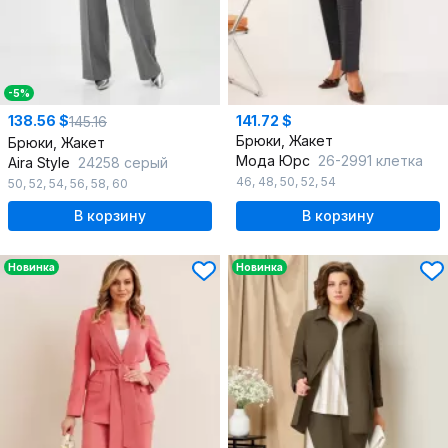
-5%
138.56 $
141.72 $
145.16
Брюки, Жакет
Брюки, Жакет
Мода Юрс
26-2991 клетка
Aira Style
24258 серый
46
,
48
,
50
,
52
,
54
50
,
52
,
54
,
56
,
58
,
60
В корзину
В корзину
Новинка
Новинка