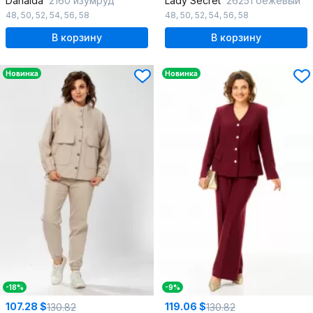
Danaida
2160 изумруд
Lady Secret
26251 бежевый
48
,
50
,
52
,
54
,
56
,
58
48
,
50
,
52
,
54
,
56
,
58
В корзину
В корзину
Новинка
Новинка
-18%
-9%
107.28 $
119.06 $
130.82
130.82