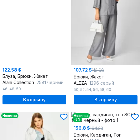
122.58 $
107.72 $
112.68
Блуза, Брюки, Жакет
Брюки, Жакет
Alani Collection
2581 черный
ALEZA
1296 серый
46
,
48
,
50
50
,
52
,
54
,
56
,
58
,
60
В корзину
В корзину
Новинка
Новинка
-5%
156.8 $
164.33
Брюки, Кардиган, Топ