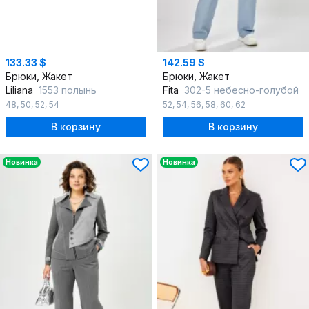
133.33 $
142.59 $
Брюки, Жакет
Брюки, Жакет
Liliana
1553 полынь
Fita
302-5 небесно-голубой
48
,
50
,
52
,
54
52
,
54
,
56
,
58
,
60
,
62
В корзину
В корзину
Новинка
Новинка