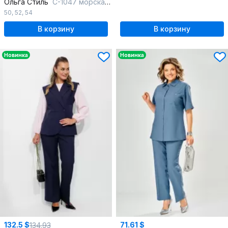
Ольга Стиль
С-1047 морская-волна
50
,
52
,
54
В корзину
В корзину
Новинка
Новинка
132.5 $
71.61 $
134.93