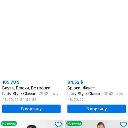
105.78 $
84.52 $
Блуза, Брюки, Ветровка
Брюки, Жакет
Lady Style Classic
2968 голубой_с_бежевый
Lady Style Classic
3043 темно-синий_с_серым
48
,
50
,
52
,
54
,
56
,
58
48
,
50
,
52
В корзину
В корзину
Новинка
Новинка