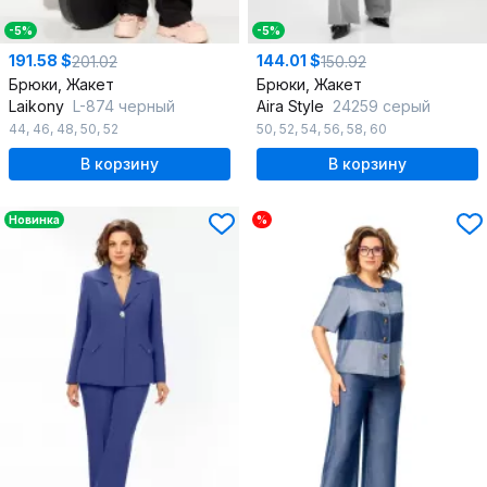
-5%
-5%
191.58 $
144.01 $
201.02
150.92
Брюки, Жакет
Брюки, Жакет
Laikony
L-874 черный
Aira Style
24259 серый
44
,
46
,
48
,
50
,
52
50
,
52
,
54
,
56
,
58
,
60
В корзину
В корзину
Новинка
%