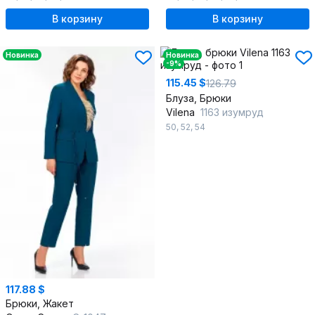
В корзину
В корзину
Новинка
Новинка
-9%
115.45 $
126.79
Блуза, Брюки
Vilena
1163 изумруд
50
,
52
,
54
117.88 $
Брюки, Жакет