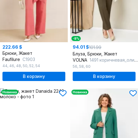
-8%
222.66 $
94.01 $
101.99
Брюки, Жакет
Блуза, Брюки, Жакет
Faufilure
С1903
VOLNA
1491 коричневая_олива
44
,
46
,
48
,
50
,
52
,
54
56
,
58
,
60
В корзину
В корзину
Новинка
Новинка