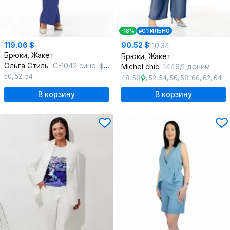
-18%
#СТИЛЬНО
119.06 $
90.52 $
110.34
Брюки, Жакет
Брюки, Жакет
Ольга Стиль
С-1042 сине-фиолетовый
Michel chic
1449/1 деним
50
,
52
,
54
48
,
50
,
52
,
54
,
56
,
58
,
60
,
62
,
64
В корзину
В корзину