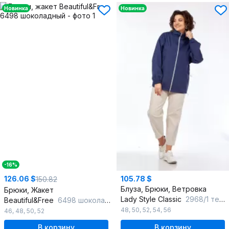
Новинка
Новинка
-16%
126.06 $
105.78 $
150.82
Блуза, Брюки, Ветровка
Брюки, Жакет
Lady Style Classic
2968/1 темно-синий_с_бежевым
Beautiful&Free
6498 шоколадный
48
,
50
,
52
,
54
,
56
46
,
48
,
50
,
52
В корзину
В корзину