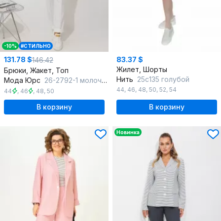
-10%
#СТИЛЬНО
131.78 $
83.37 $
146.42
Жилет, Шорты
Брюки, Жакет, Топ
Нить
25с135 голубой
Мода Юрс
26-2792-1 молочный
44
,
46
,
48
,
50
,
52
,
54
44
,
46
,
48
,
50
В корзину
В корзину
Новинка