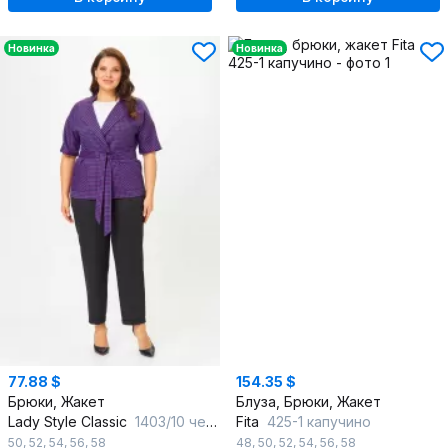
Новинка
Новинка
77.88 $
154.35 $
Брюки, Жакет
Блуза, Брюки, Жакет
Lady Style Classic
1403/10 черный_с_фиолетовым
Fita
425-1 капучино
50
,
52
,
54
,
56
,
58
48
,
50
,
52
,
54
,
56
,
58