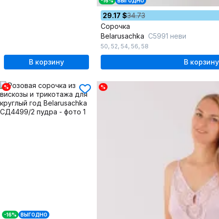
-16%
ВЫГОДНО
29.17 $
34.73
Сорочка
Belarusachka
С5991 неви
50
,
52
,
54
,
56
,
58
В корзину
В корзину
%
%
-16%
ВЫГОДНО