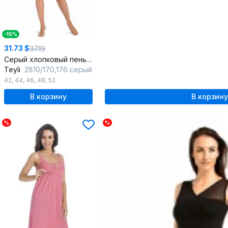
-15%
31.73 $
37.19
Серый хлопковый пеньюар с простым кройом
Teyli
2810/170,176 серый
42
,
44
,
46
,
48
,
52
В корзину
В корзину
%
%