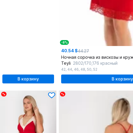
-8%
40.54 $
44.27
Ночная сорочка из вискозы и кру
Teyli
2802/170,176 красный
42
,
44
,
46
,
48
,
50
,
52
В корзину
В корзину
%
%