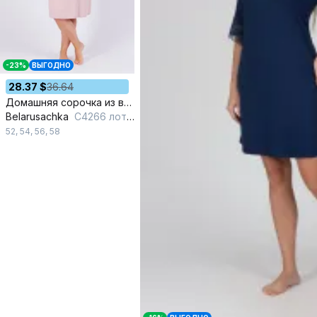
-23%
ВЫГОДНО
28.37 $
36.64
Домашняя сорочка из вискозы и трикотажа для уютных вечеров
Belarusachka
С4266 лотос
52
,
54
,
56
,
58