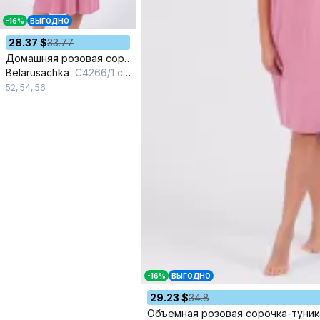
-16%
ВЫГОДНО
28.37 $
33.77
Домашняя розовая сорочка из вискозы и кружева
Belarusachka
С4266/1 сакура
52
,
54
,
56
-16%
ВЫГОДНО
29.23 $
34.8