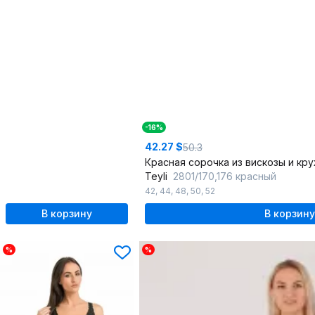
-16%
42.27 $
50.3
Teyli
2801/170,176 красный
42
,
44
,
48
,
50
,
52
В корзину
В корзину
%
%