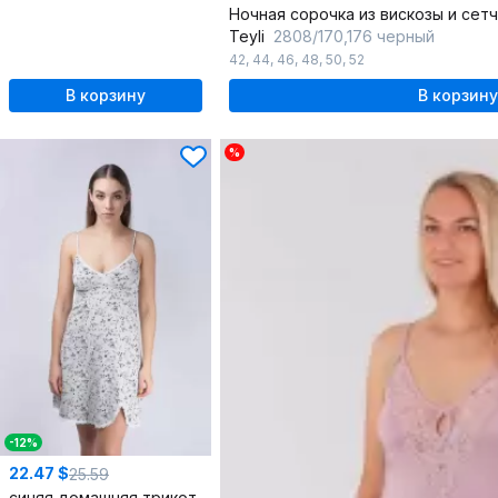
Ночная сорочка из вискозы и сет
Teyli
2808/170,176 черный
42
,
44
,
46
,
48
,
50
,
52
В корзину
В корзину
%
-12%
22.47 $
25.59
синяя домашняя трикотажная сорочка мультиколор