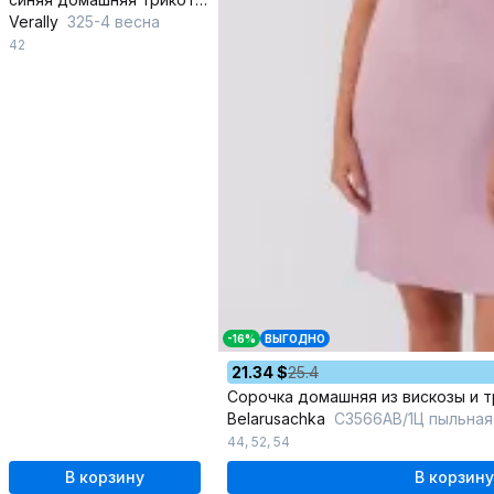
Verally
325-4 весна
42
-16%
ВЫГОДНО
21.34 $
25.4
Сорочка домашняя из вискозы и 
Belarusachka
С3566АВ/1Ц пыльная
44
,
52
,
54
В корзину
В корзину