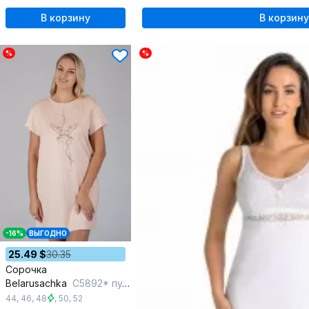
В корзину
В корзину
%
%
-16%
ВЫГОДНО
25.49 $
30.35
Сорочка
Belarusachka
С5892* пудра
44
,
46
,
48
,
50
,
52