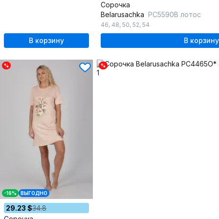
Сорочка
Belarusachka
РС5590В лотос
46
,
48
,
50
,
52
,
54
В корзину
В корзину
%
%
-16%
ВЫГОДНО
29.23 $
34.8
Сорочка