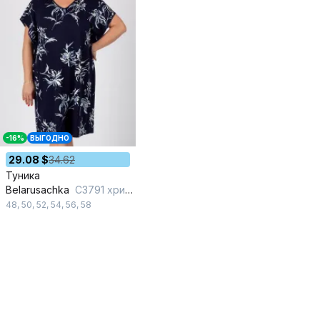
-16%
ВЫГОДНО
29.08 $
34.62
Туника
Belarusachka
С3791 хризантема/неви
48
,
50
,
52
,
54
,
56
,
58