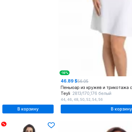
-16%
46.89 $
56.05
Пеньюар из кружев и трикотажа 
Teyli
2813/170,176 белый
44
,
46
,
48
,
50
,
52
,
54
,
56
В корзину
В корзину
%