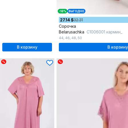
-16%
ВЫГОДНО
27.14 $
32.31
Сорочка
Belarusachka
C1006001 кармин_
44
,
46
,
48
,
50
В корзину
В корзину
%
%