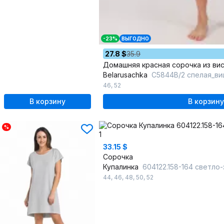
-23%
ВЫГОДНО
27.8 $
35.9
Домашняя красная сорочка из ви
Belarusachka
С5844В/2 спелая_ви
46
,
52
В корзину
В корзину
%
33.15 $
Сорочка
Купалинка
604122.158-164 светло
44
,
46
,
48
,
50
,
52