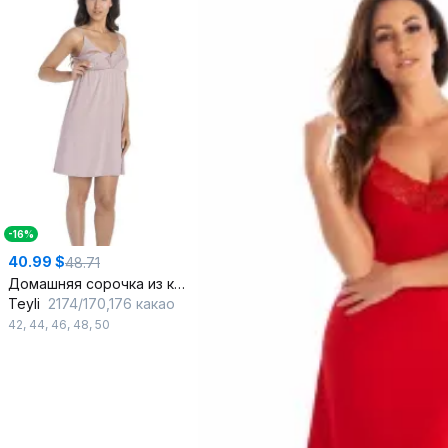
-16%
40.99 $
48.71
Домашняя сорочка из кружев и трикотажа с бюстье
Teyli
2174/170,176 какао
42
,
44
,
46
,
48
,
50