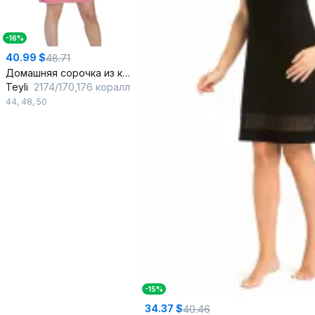
-16%
40.99 $
48.71
Домашняя сорочка из кружев и трикотажа с сборкой
Teyli
2174/170,176 коралл
44
,
48
,
50
-15%
34.37 $
40.46