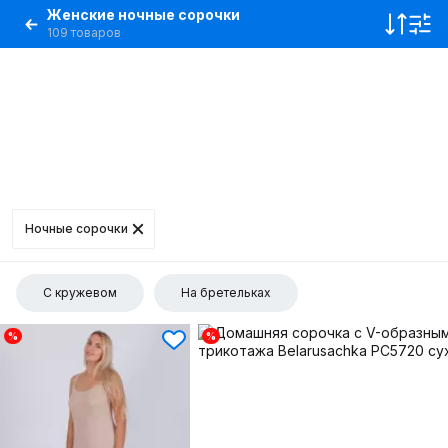
Женские ночные сорочки
109 товаров
Ночные сорочки
С кружевом
На бретельках
%
%