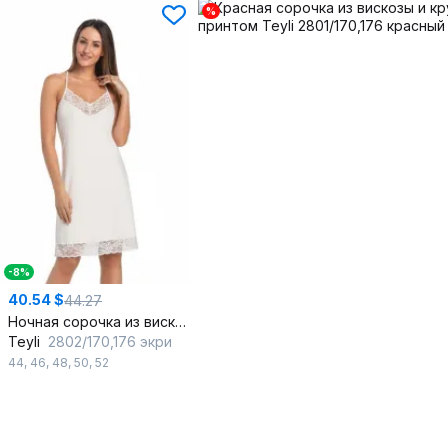
%
-8%
40.54 $
44.27
Ночная сорочка из вискозы и кружева с воланом
Teyli
2802/170,176 экри
44
,
46
,
48
,
50
,
52