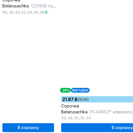
Belarusachka
С3785В пудра
46
,
48
,
50
,
52
,
54
,
56
,
58
-24%
ВЫГОДНО
21.87 $
28.69
Сорочка
Belarusachka
РС4465О* алмазное
46
,
48
,
50
,
52
,
54
В корзину
В корзину