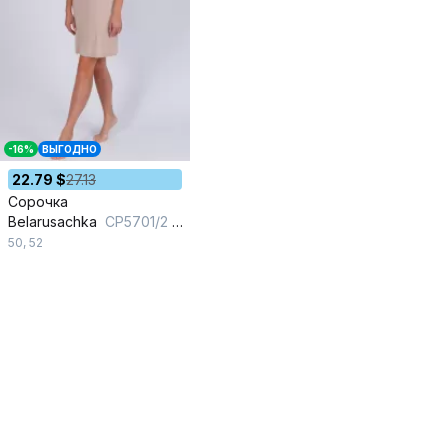
-16%
ВЫГОДНО
22.79 $
27.13
Сорочка
Belarusachka
СР5701/2 беж
50
,
52