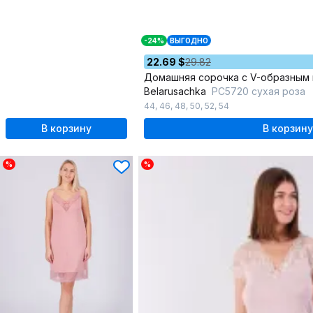
-24%
ВЫГОДНО
22.69 $
29.82
Belarusachka
РС5720 сухая роза
44
,
46
,
48
,
50
,
52
,
54
В корзину
В корзину
%
%