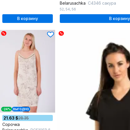
Belarusachka
С4346 сакура
52
,
54
,
56
В корзину
В корзину
%
%
-24%
ВЫГОДНО
21.63 $
28.35
Сорочка