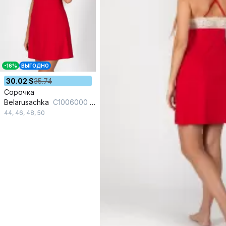
-16%
ВЫГОДНО
30.02 $
35.74
Сорочка
Belarusachka
C1006000 кармин_
44
,
46
,
48
,
50