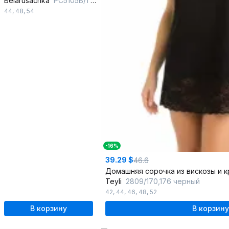
Belarusachka
РС5105В/1 азалия
44
,
48
,
54
-16%
39.29 $
46.6
Домашняя сорочка из вискозы и 
Teyli
2809/170,176 черный
42
,
44
,
46
,
48
,
52
В корзину
В корзину