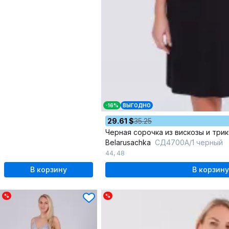
-16%
ВЫГОДНО
29.61 $
35.25
Черная сорочка из вискозы и три
Belarusachka
СД4700А/1 черный
44
,
48
В корзину
В корзину
%
%