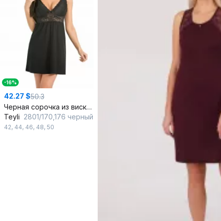
-16%
42.27 $
50.3
Черная сорочка из вискозы и кружев с цветочным рисунком
Teyli
2801/170,176 черный
42
,
44
,
46
,
48
,
50