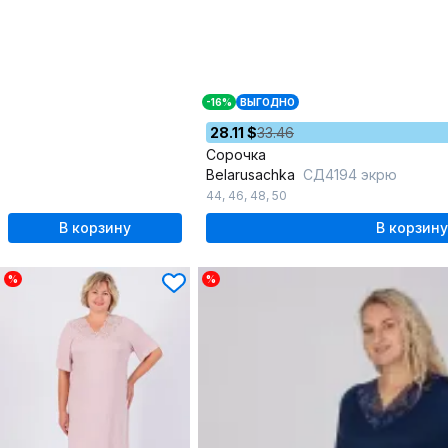
-16%
ВЫГОДНО
28.11 $
33.46
Сорочка
Belarusachka
СД4194 экрю
44
,
46
,
48
,
50
В корзину
В корзину
%
%