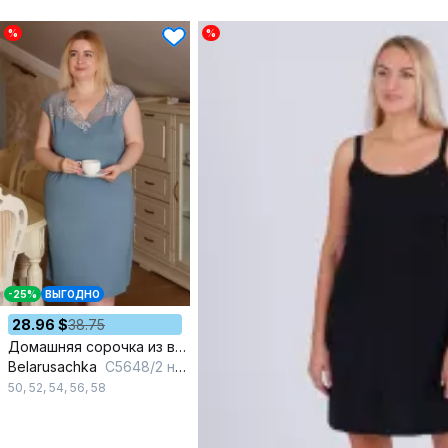
%
%
-25%
ВЫГОДНО
28.96 $
38.75
Домашняя сорочка из вискозы и трикотажа для комфортных дней
Belarusachka
С5648/2 ниагара
50
,
52
,
54
,
56
,
58