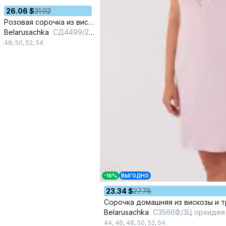
26.06 $
31.02
Розовая сорочка из вискозы и трикотажа для круглый год
Belarusachka
СД4499/2 пудра
48
,
50
,
52
,
54
-16%
ВЫГОДНО
23.34 $
27.78
Сорочка домашняя из вискозы и 
Belarusachka
С3566Ф/3Ц орхидея
44
,
46
,
48
,
50
,
52
,
54