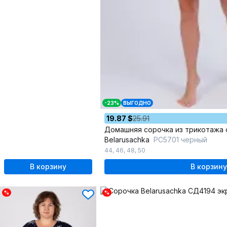
-23%
ВЫГОДНО
19.87 $
25.91
Домашняя сорочка из трикотажа 
Belarusachka
РС5701 черный
44
,
46
,
48
,
50
В корзину
В корзину
%
%