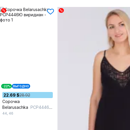
%
%
-22%
ВЫГОДНО
22.69 $
28.92
Сорочка
Belarusachka
РСР4446Ю виридиан
44
,
46