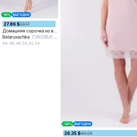
-16%
ВЫГОДНО
27.86 $
33.17
Домашняя сорочка из вискозы и трикотажа в розовом цвете
Belarusachka
С3802В/6 александрит
44
,
46
,
48
,
50
,
52
,
54
-34%
ВЫГОДНО
26.35 $
40.03