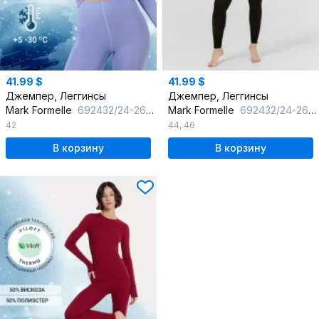
41.99 $
41.99 $
Джемпер, Леггинсы
Джемпер, Леггинсы
Mark Formelle
692432/24-26600Ц-20 сочная_лаванда
Mark Formelle
692432/24-26600Ц-20 черный
42
44
,
46
В корзину
В корзину