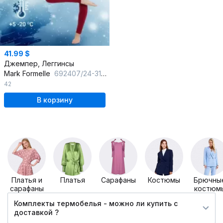
41.99 $
Джемпер, Леггинсы
Mark Formelle
692407/24-31251Ц-1 винный
42
В корзину
Платья и
Платья
Сарафаны
Костюмы
Брючны
сарафаны
костюм
Комплекты термобелья - можно ли купить c
доставкой ?