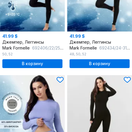
41.99 $
41.99 $
Джемпер, Леггинсы
Джемпер, Леггинсы
Mark Formelle
692406/22/25307Ц-1 черный
Mark Formelle
692434/24-31383Ц-2 черный
50
,
52
48
,
50
,
52
В корзину
В корзину