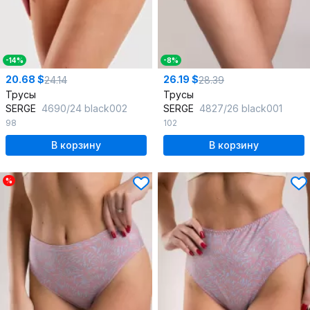
-14%
-8%
20.68 $
26.19 $
24.14
28.39
Трусы
Трусы
SERGE
4690/24 black002
SERGE
4827/26 black001
98
102
В корзину
В корзину
%