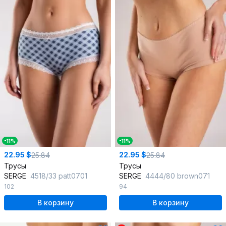
-11%
-11%
22.95 $
22.95 $
25.84
25.84
Трусы
Трусы
SERGE
4518/33 patt0701
SERGE
4444/80 brown071
102
94
В корзину
В корзину