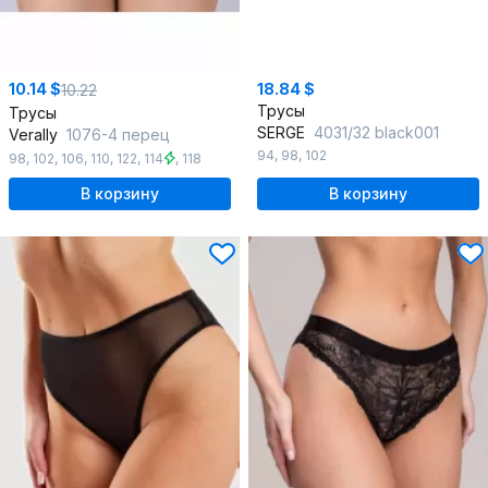
10.14 $
18.84 $
10.22
Трусы
Трусы
SERGE
4031/32 black001
Verally
1076-4 перец
94
,
98
,
102
98
,
102
,
106
,
110
,
122
,
114
,
118
В корзину
В корзину