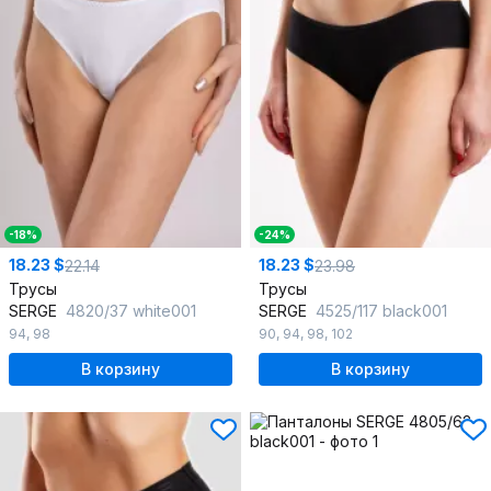
-18%
-24%
18.23 $
18.23 $
22.14
23.98
Трусы
Трусы
SERGE
4820/37 white001
SERGE
4525/117 black001
94
,
98
90
,
94
,
98
,
102
В корзину
В корзину