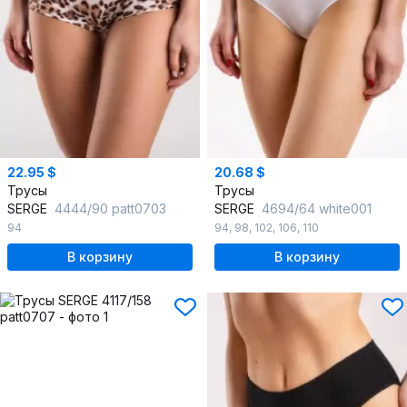
22.95 $
20.68 $
Трусы
Трусы
SERGE
4444/90 patt0703
SERGE
4694/64 white001
94
94
,
98
,
102
,
106
,
110
В корзину
В корзину