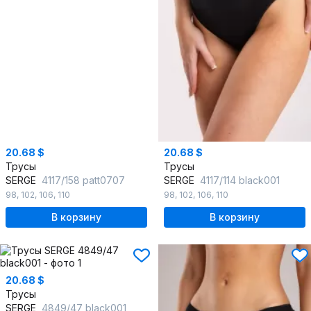
20.68 $
20.68 $
Трусы
Трусы
SERGE
4117/158 patt0707
SERGE
4117/114 black001
98
,
102
,
106
,
110
98
,
102
,
106
,
110
В корзину
В корзину
20.68 $
Трусы
SERGE
4849/47 black001