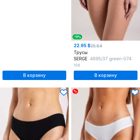
-11%
22.95 $
25.84
Трусы
SERGE
4695/37 green-074
106
В корзину
В корзину
%