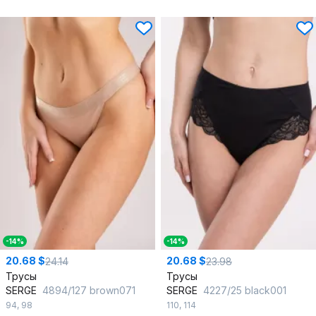
-14%
-14%
20.68 $
20.68 $
24.14
23.98
Трусы
Трусы
SERGE
4894/127 brown071
SERGE
4227/25 black001
94
,
98
110
,
114