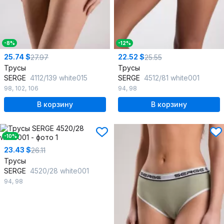
-8%
-12%
25.74 $
22.52 $
27.97
25.55
Трусы
Трусы
SERGE
4112/139 white015
SERGE
4512/81 white001
98
,
102
,
106
94
,
98
В корзину
В корзину
-10%
23.43 $
26.11
Трусы
SERGE
4520/28 white001
94
,
98