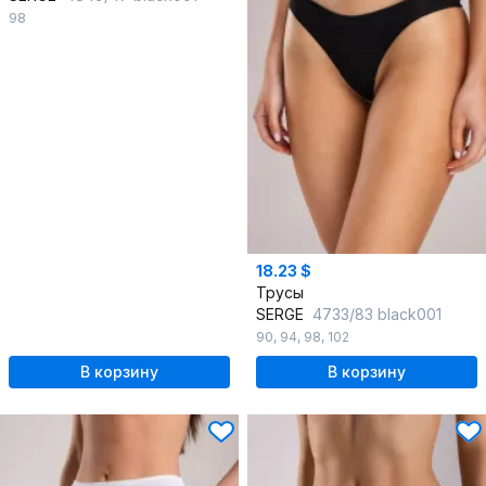
98
18.23 $
Трусы
SERGE
4733/83 black001
90
,
94
,
98
,
102
В корзину
В корзину