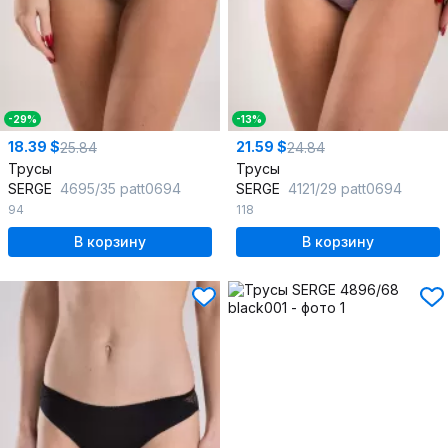
-29%
-13%
18.39 $
21.59 $
25.84
24.84
Трусы
Трусы
SERGE
4695/35 patt0694
SERGE
4121/29 patt0694
94
118
В корзину
В корзину