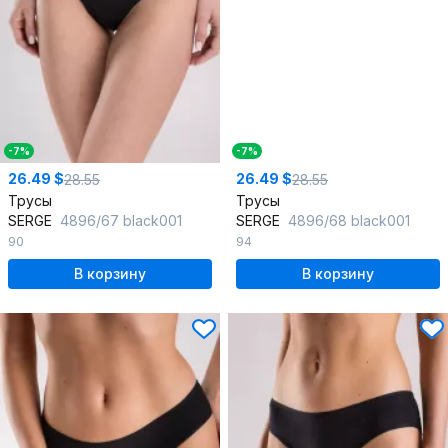
-7%
-7%
26.49 $
26.49 $
28.55
28.55
Трусы
Трусы
SERGE
4896/67 black001
SERGE
4896/68 black001
90
94
В корзину
В корзину