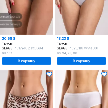
20.68 $
18.23 $
Трусы
Трусы
SERGE
4517/40 patt0694
SERGE
4525/116 white001
98
,
102
90
,
94
,
98
,
102
В корзину
В корзину