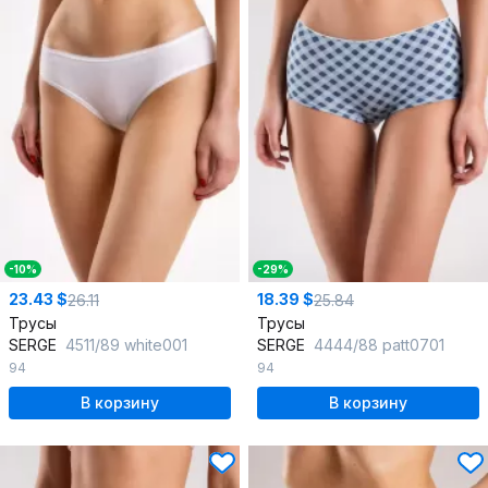
-10%
-29%
23.43 $
18.39 $
26.11
25.84
Трусы
Трусы
SERGE
4511/89 white001
SERGE
4444/88 patt0701
94
94
В корзину
В корзину