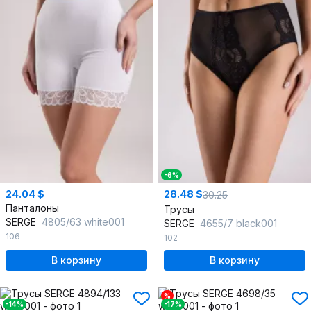
-6%
24.04 $
28.48 $
30.25
Панталоны
Трусы
SERGE
4805/63 white001
SERGE
4655/7 black001
106
102
В корзину
В корзину
%
-14%
-17%