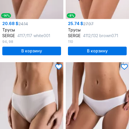
-14%
-8%
20.68 $
25.74 $
24.14
27.97
Трусы
Трусы
SERGE
4117/117 white001
SERGE
4112/132 brown071
94
,
98
110
В корзину
В корзину