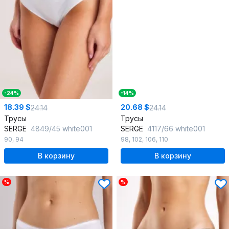
-24%
-14%
18.39 $
20.68 $
24.14
24.14
Трусы
Трусы
SERGE
4849/45 white001
SERGE
4117/66 white001
90
,
94
98
,
102
,
106
,
110
В корзину
В корзину
%
%