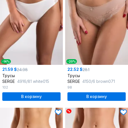
-14%
-20%
21.59 $
22.52 $
24.98
28.1
Трусы
Трусы
SERGE
4916/81 white015
SERGE
4150/6 brown071
102
98
В корзину
В корзину
%