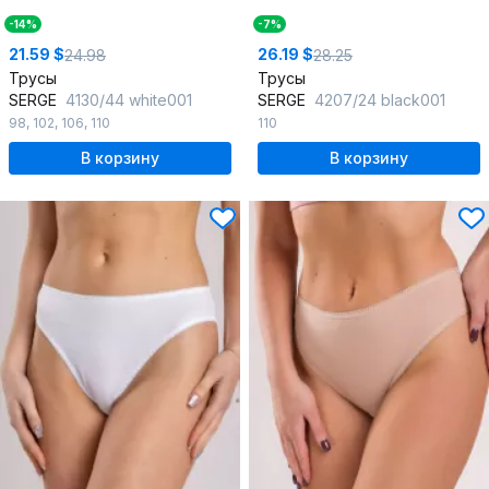
-14%
-7%
21.59 $
26.19 $
24.98
28.25
Трусы
Трусы
SERGE
4130/44 white001
SERGE
4207/24 black001
98
,
102
,
106
,
110
110
В корзину
В корзину