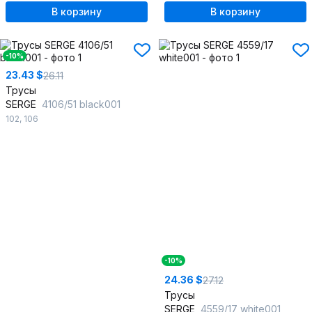
В корзину
В корзину
-10%
23.43 $
26.11
Трусы
SERGE
4106/51 black001
102
,
106
-10%
24.36 $
27.12
Трусы
SERGE
4559/17 white001