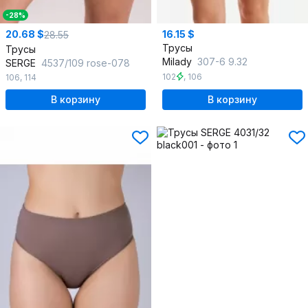
-28%
20.68 $
16.15 $
28.55
Трусы
Трусы
Milady
307-6 9.32
SERGE
4537/109 rose-078
102
,
106
106
,
114
В корзину
В корзину