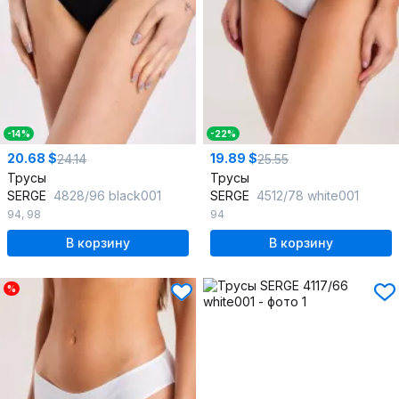
-14%
-22%
20.68 $
19.89 $
24.14
25.55
Трусы
Трусы
SERGE
4828/96 black001
SERGE
4512/78 white001
94
,
98
94
В корзину
В корзину
%