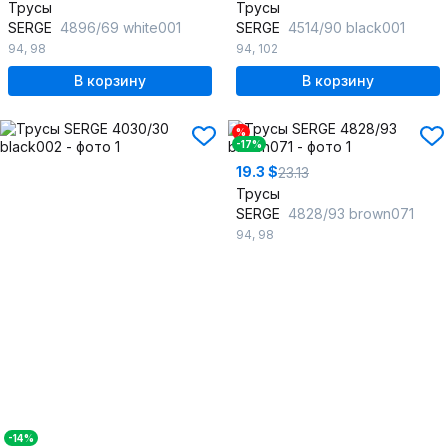
Трусы
Трусы
SERGE
4896/69 white001
SERGE
4514/90 black001
94
,
98
94
,
102
В корзину
В корзину
%
-17%
19.3 $
23.13
Трусы
SERGE
4828/93 brown071
94
,
98
-14%