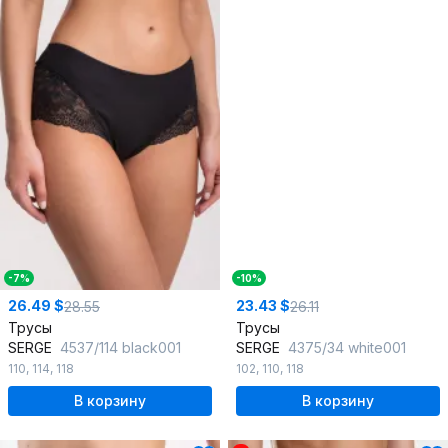
-7%
-10%
26.49 $
23.43 $
28.55
26.11
Трусы
Трусы
SERGE
4537/114 black001
SERGE
4375/34 white001
110
,
114
,
118
102
,
110
,
118
В корзину
В корзину