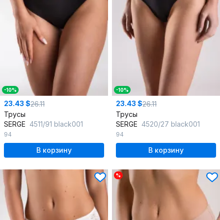
-10%
-10%
23.43 $
23.43 $
26.11
26.11
Трусы
Трусы
SERGE
4511/91 black001
SERGE
4520/27 black001
94
94
В корзину
В корзину
%