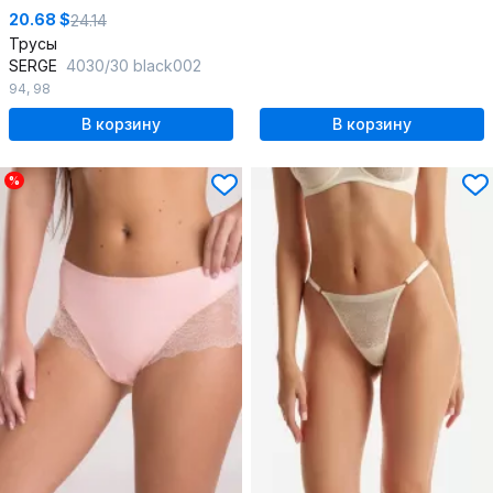
20.68 $
24.14
Трусы
SERGE
4030/30 black002
94
,
98
В корзину
В корзину
%