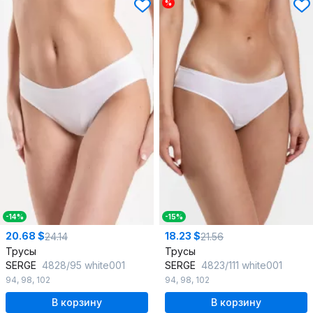
%
-14%
-15%
20.68 $
18.23 $
24.14
21.56
Трусы
Трусы
SERGE
4828/95 white001
SERGE
4823/111 white001
94
,
98
,
102
94
,
98
,
102
В корзину
В корзину