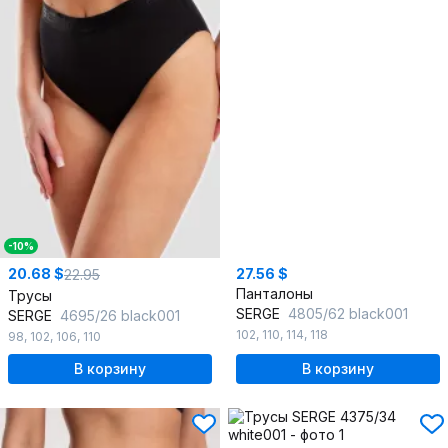
-10%
20.68 $
27.56 $
22.95
Панталоны
Трусы
SERGE
4805/62 black001
SERGE
4695/26 black001
102
,
110
,
114
,
118
98
,
102
,
106
,
110
В корзину
В корзину