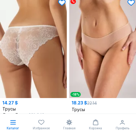
%
-18%
14.27 $
18.23 $
22.14
Трусы
Трусы
Леди Леда
331-342
SERGE
4823/140 brown071
90
,
94
,
98
,
102
,
106
,
110
90
Каталог
Избранное
Главная
Корзина
Профиль
В корзину
В корзину