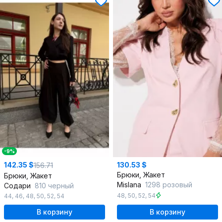
-9%
142.35 $
130.53 $
156.71
Брюки, Жакет
Брюки, Жакет
Mislana
1298 розовый
Содари
810 черный
48
,
50
,
52
,
54
44
,
46
,
48
,
50
,
52
,
54
В корзину
В корзину