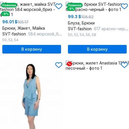
Новинка
Новинка
-9%
-9%
99.3 $
108.82
96.01 $
105.17
Блуза, Брюки
Брюки, Жакет, Майка
SVT-fashion
617 красно-черный
SVT-fashion
584 морской_бриз
50
,
52
,
54
,
56
,
58
50
,
52
,
54
В корзину
В корзину
%