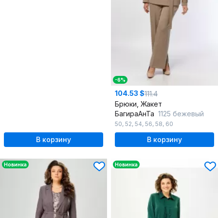
-6%
104.53 $
111.4
Брюки, Жакет
БагираАнТа
1125 бежевый
50
,
52
,
54
,
56
,
58
,
60
В корзину
В корзину
Новинка
Новинка