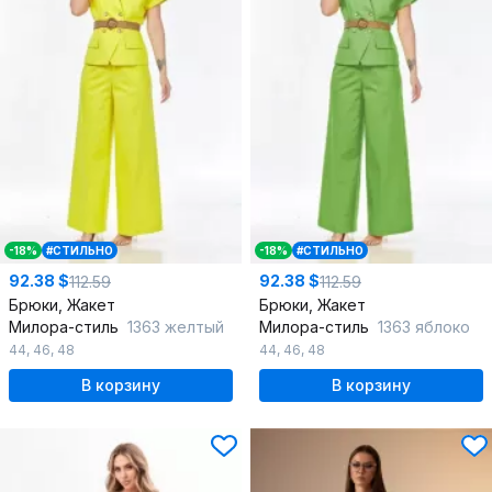
-18%
#СТИЛЬНО
-18%
#СТИЛЬНО
92.38 $
92.38 $
112.59
112.59
Брюки, Жакет
Брюки, Жакет
Милора-стиль
1363 желтый
Милора-стиль
1363 яблоко
44
,
46
,
48
44
,
46
,
48
В корзину
В корзину