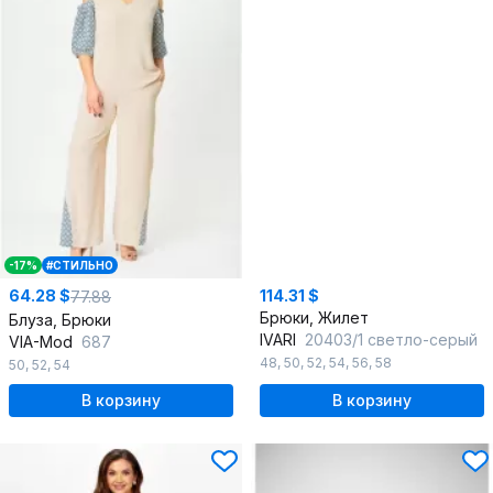
-17%
#СТИЛЬНО
64.28 $
114.31 $
77.88
Брюки, Жилет
Блуза, Брюки
IVARI
20403/1 светло-серый
VIA-Mod
687
48
,
50
,
52
,
54
,
56
,
58
50
,
52
,
54
В корзину
В корзину