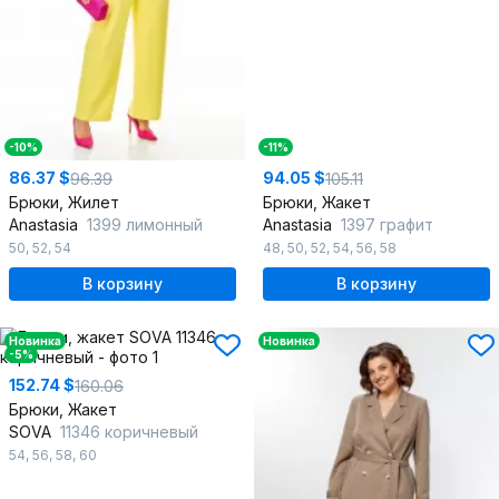
-10%
-11%
86.37 $
94.05 $
96.39
105.11
Брюки, Жилет
Брюки, Жакет
Anastasia
1399 лимонный
Anastasia
1397 графит
50
,
52
,
54
48
,
50
,
52
,
54
,
56
,
58
В корзину
В корзину
Новинка
Новинка
-5%
152.74 $
160.06
Брюки, Жакет
SOVA
11346 коричневый
54
,
56
,
58
,
60