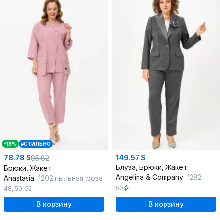
-18%
#СТИЛЬНО
78.78 $
149.57 $
95.82
Блуза, Брюки, Жакет
Брюки, Жакет
Angelina & Сompany
1282
Anastasia
1202 пыльная_роза
50
48
,
50
,
52
В корзину
В корзину