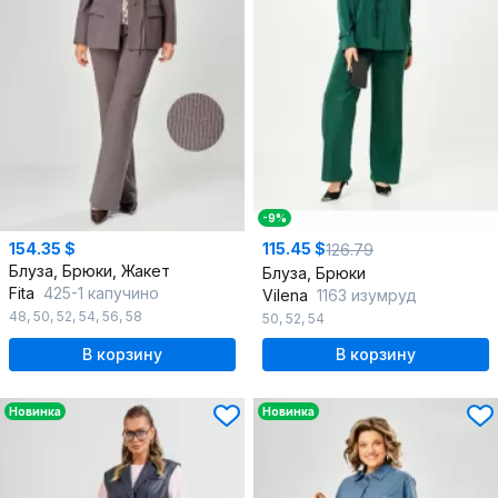
-9%
154.35 $
115.45 $
126.79
Блуза, Брюки, Жакет
Блуза, Брюки
Fita
425-1 капучино
Vilena
1163 изумруд
48
,
50
,
52
,
54
,
56
,
58
50
,
52
,
54
В корзину
В корзину
Новинка
Новинка