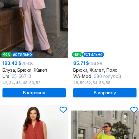
-10%
#СТИЛЬНО
-18%
#СТИЛЬНО
183.42 $
85.71 $
203.8
104.36
Блуза, Брюки, Жакет
Брюки, Жилет, Пояс
Urs
25-567-3
VIA-Mod
680 голубой
42
,
44
,
46
,
48
,
50
,
52
48
,
50
,
52
,
54
,
56
,
58
В корзину
В корзину