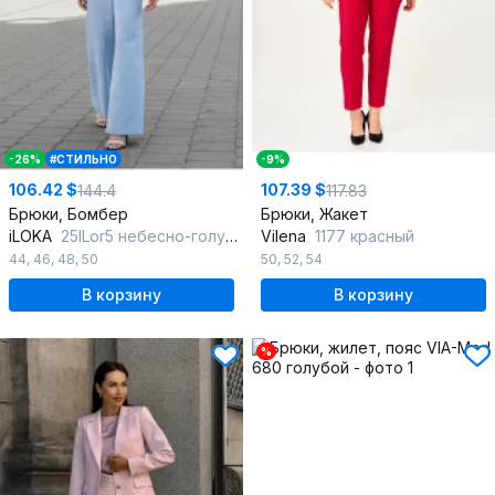
-26%
#СТИЛЬНО
-9%
106.42 $
107.39 $
144.4
117.83
Брюки, Бомбер
Брюки, Жакет
iLOKA
25ILor5 небесно-голубой
Vilena
1177 красный
44
,
46
,
48
,
50
50
,
52
,
54
В корзину
В корзину
%