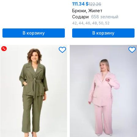
111.34 $
122.26
Брюки, Жилет
Содари
658 зеленый
42
,
44
,
46
,
48
,
50
,
52
В корзину
В корзину
%