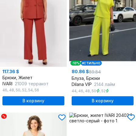
-10%
#СТИЛЬНО
117.36 $
80.86 $
89.84
Брюки, Жилет
Блуза, Брюки
IVARI
21009 терракот
Dilana VIP
2144 лайм
46
,
48
,
50
,
52
,
54
,
56
44
,
46
,
48
,
50
,
52
В корзину
В корзину
%