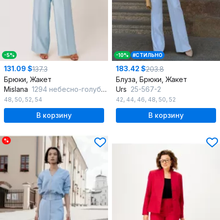
-5%
-10%
#СТИЛЬНО
131.09 $
183.42 $
137.3
203.8
Брюки, Жакет
Блуза, Брюки, Жакет
Mislana
1294 небесно-голубой
Urs
25-567-2
48
,
50
,
52
,
54
42
,
44
,
46
,
48
,
50
,
52
В корзину
В корзину
%