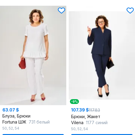
-9%
63.07 $
107.39 $
117.83
Блуза, Брюки
Брюки, Жакет
Fortuna ШЖ
731 белый
Vilena
1177 синий
50
,
52
,
54
50
,
52
,
54