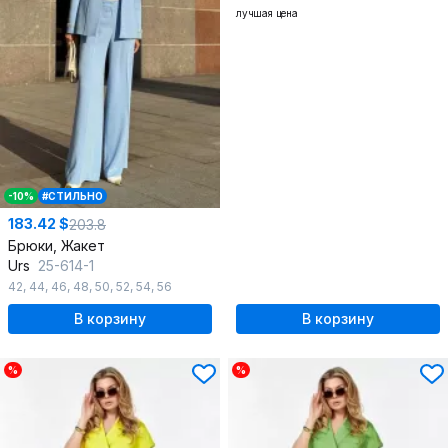
лучшая цена
-10%
#СТИЛЬНО
183.42 $
203.8
Брюки, Жакет
Urs
25-614-1
42
,
44
,
46
,
48
,
50
,
52
,
54
,
56
В корзину
В корзину
%
%