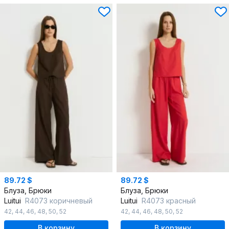
89.72 $
89.72 $
Блуза, Брюки
Блуза, Брюки
Luitui
R4073 коричневый
Luitui
R4073 красный
42
,
44
,
46
,
48
,
50
,
52
42
,
44
,
46
,
48
,
50
,
52
В корзину
В корзину