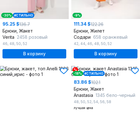
-30%
#СТИЛЬНО
-9%
95.25 $
111.34 $
136.7
122.26
Брюки, Жакет
Брюки, Жилет
Verita
2458 розовый
Содари
658 оранжевый
46
,
48
,
50
,
52
42
,
44
,
46
,
48
,
50
,
52
В корзину
В корзину
%
-18%
#СТИЛЬНО
83.86 $
102.1
Брюки, Жакет
Anastasia
1345 бело-черный
48
,
50
,
52
,
54
,
56
,
58
лучшая цена