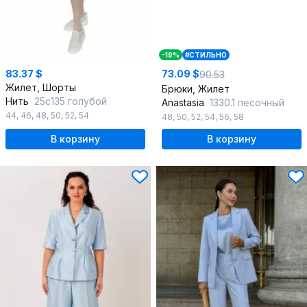
-19%
#СТИЛЬНО
83.37 $
73.09 $
90.53
Жилет, Шорты
Брюки, Жилет
Нить
25с135 голубой
Anastasia
1330.1 песочный
44
,
46
,
48
,
50
,
52
,
54
48
,
50
,
52
,
54
,
56
,
58
В корзину
В корзину