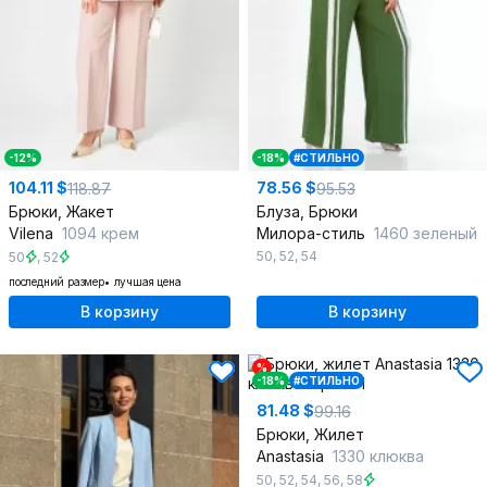
-12%
-18%
#СТИЛЬНО
104.11 $
78.56 $
118.87
95.53
Брюки, Жакет
Блуза, Брюки
Vilena
1094 крем
Милора-стиль
1460 зеленый
50
,
52
,
54
50
,
52
последний размер
лучшая цена
В корзину
В корзину
%
-18%
#СТИЛЬНО
81.48 $
99.16
Брюки, Жилет
Anastasia
1330 клюква
50
,
52
,
54
,
56
,
58