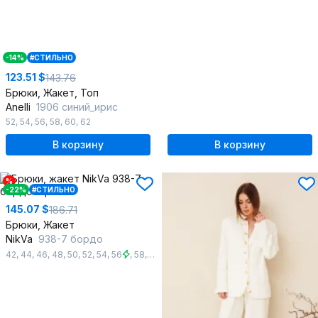
-14%
#СТИЛЬНО
123.51 $
143.76
Брюки, Жакет, Топ
Anelli
1906 синий_ирис
52
,
54
,
56
,
58
,
60
,
62
В корзину
В корзину
%
-22%
#СТИЛЬНО
145.07 $
186.71
Брюки, Жакет
NikVa
938-7 бордо
42
,
44
,
46
,
48
,
50
,
52
,
54
,
56
,
58
,
60