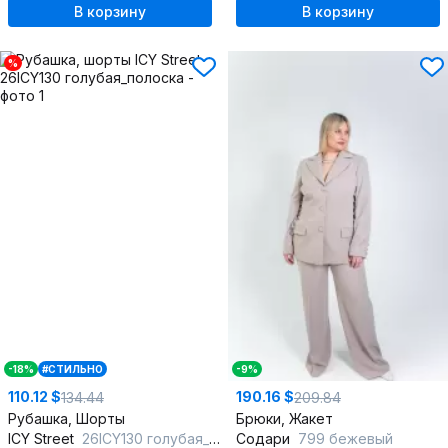
В корзину
В корзину
%
-18%
#СТИЛЬНО
-9%
110.12 $
190.16 $
134.44
209.84
Рубашка, Шорты
Брюки, Жакет
ICY Street
26ICY130 голубая_полоска
Содари
799 бежевый