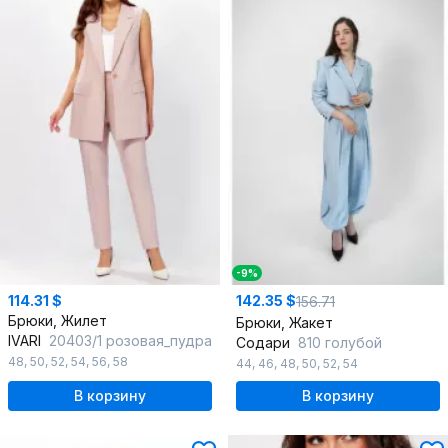
-9%
114.31 $
142.35 $
156.71
Брюки, Жилет
Брюки, Жакет
IVARI
20403/1 розовая_пудра
Содари
810 голубой
48
,
50
,
52
,
54
,
56
,
58
44
,
46
,
48
,
50
,
52
,
54
В корзину
В корзину