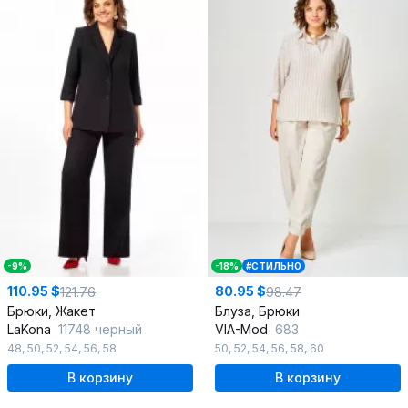
-9%
-18%
#СТИЛЬНО
110.95 $
80.95 $
121.76
98.47
Брюки, Жакет
Блуза, Брюки
LaKona
11748 черный
VIA-Mod
683
48
,
50
,
52
,
54
,
56
,
58
50
,
52
,
54
,
56
,
58
,
60
В корзину
В корзину