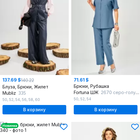
137.69 $
71.61 $
140.22
Брюки, Рубашка
Блуза, Брюки, Жилет
Fortuna ШЖ
2670 серо-голубой
Mubliz
335
50
,
52
,
54
50
,
52
,
54
,
56
,
58
,
60
В корзину
В корзину
Новинка