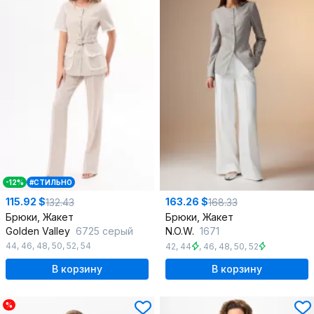
-12%
#СТИЛЬНО
115.92 $
163.26 $
132.43
168.33
Брюки, Жакет
Брюки, Жакет
Golden Valley
6725 серый
N.O.W.
1671
44
,
46
,
48
,
50
,
52
,
54
42
,
44
,
46
,
48
,
50
,
52
В корзину
В корзину
%