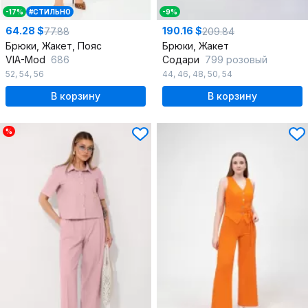
-17%
#СТИЛЬНО
-9%
64.28 $
190.16 $
77.88
209.84
Брюки, Жакет, Пояс
Брюки, Жакет
VIA-Mod
686
Содари
799 розовый
52
,
54
,
56
44
,
46
,
48
,
50
,
54
В корзину
В корзину
%