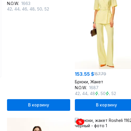
N.O.W.
1663
,
,
,
,
,
42
44
46
48
50
52
153.55 $
157.79
Брюки, Жакет
N.O.W.
1687
,
,
,
,
42
44
48
50
52
В корзину
В корзину
%