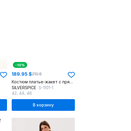
-10%
189.95 $
210.8
Костюм платье-жакет с прямыми брюками на каждый день
SILVERSPICE
S-1101-1
,
,
42
44
46
В корзину