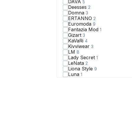
DAVA
5
Deesses
2
Domna
3
ERTANNO
2
Euromoda
9
Fantazia Mod
1
Gizart
3
KaVaRi
4
Kivviwear
3
LM
8
Lady Secret
1
LeNata
2
Liona Style
9
Luna
1
Mislana
2
N.O.W.
3
NikVa
3
OVERYOU
1
PiRS
86
RINKA
1
Rosheli
5
SILVERSPICE
1
Temper
2
V&N Fashion
3