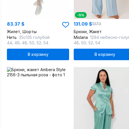
-5%
83.37 $
131.09 $
137.3
Жилет, Шорты
Брюки, Жакет
Нить
25с135 голубой
Mislana
1294 небесно-голу
,
,
,
,
,
,
,
,
44
46
48
50
52
54
48
50
52
54
В корзину
В корзину