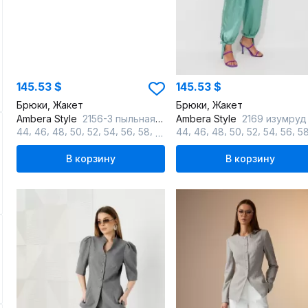
145.53 $
145.53 $
Брюки, Жакет
Брюки, Жакет
Ambera Style
2156-3 пыльная роза
Ambera Style
2169 изумруд
,
,
,
,
,
,
,
,
,
,
,
,
,
,
,
44
46
48
50
52
54
56
58
60
44
46
48
50
52
54
56
5
В корзину
В корзину