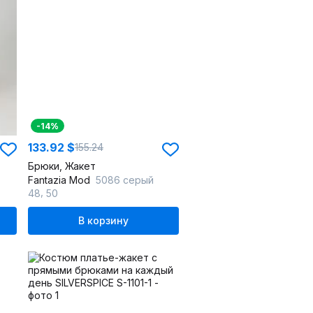
-14%
133.92 $
155.24
Брюки, Жакет
Fantazia Mod
5086 серый
,
48
50
В корзину