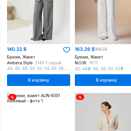
140.22 $
163.26 $
168.33
Брюки, Жакет
Брюки, Жакет
Ambera Style
2149-1 серый
N.O.W.
1671
,
,
,
,
,
,
,
,
,
,
,
,
,
44
46
48
50
52
54
56
58
60
42
44
46
48
50
52
В корзину
В корзину
%
%