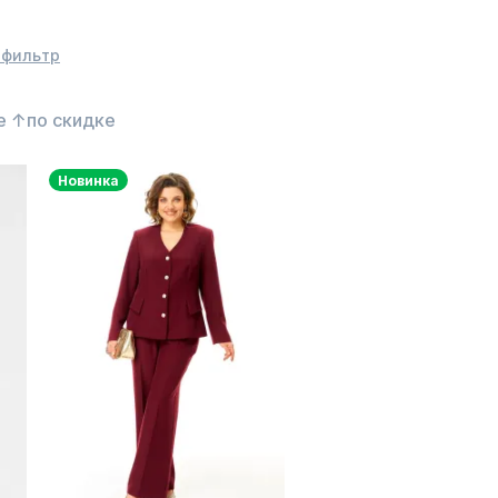
 фильтр
е ↑
по скидке
Новинка