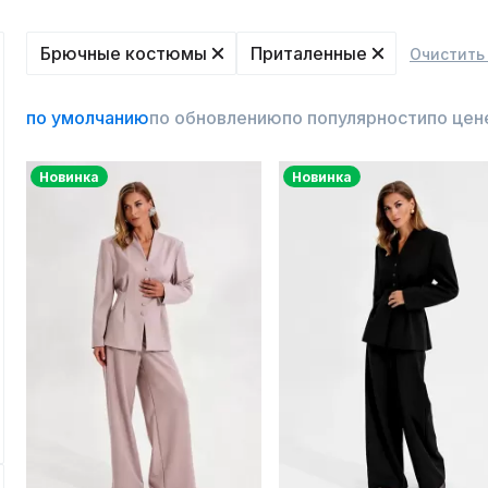
Брючные костюмы
Приталенные
Очистить
по умолчанию
по обновлению
по популярности
по цен
Новинка
Новинка