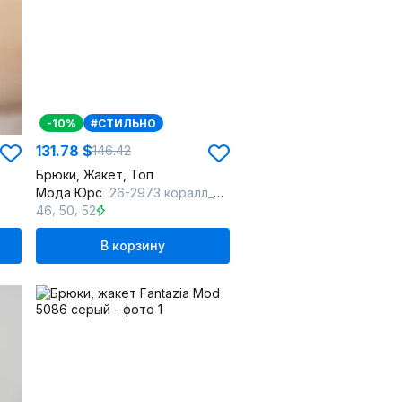
-10%
#СТИЛЬНО
131.78 $
146.42
Брюки, Жакет, Топ
Мода Юрс
26-2973 коралл_молочный
,
,
46
50
52
В корзину