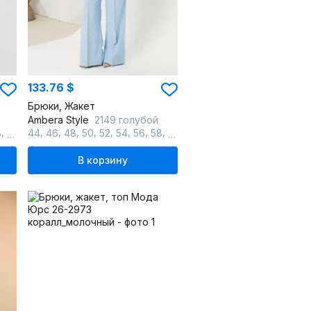
133.76 $
Брюки, Жакет
Ambera Style
2149 голубой
,
,
,
,
,
,
,
,
,
8
60
44
46
48
50
52
54
56
58
60
В корзину