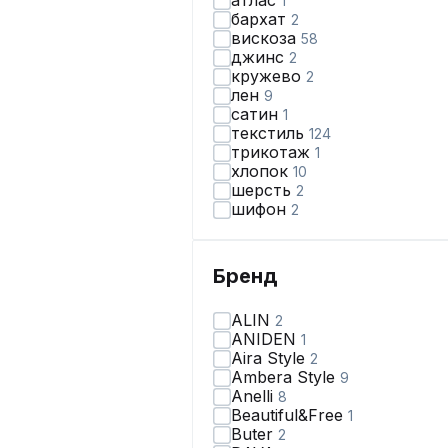
атлас
1
бархат
2
вискоза
58
джинс
2
кружево
2
лен
9
сатин
1
текстиль
124
трикотаж
1
хлопок
10
шерсть
2
шифон
2
Бренд
ALIN
2
ANIDEN
1
Aira Style
2
Ambera Style
9
Anelli
8
Beautiful&Free
1
Butеr
2