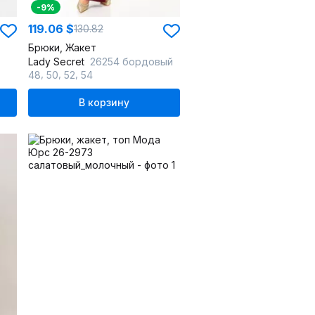
-9%
119.06 $
130.82
Брюки, Жакет
Lady Secret
26254 бордовый
,
,
,
48
50
52
54
В корзину