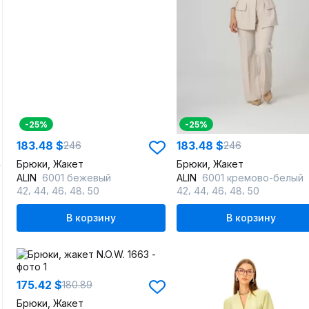
-25%
-25%
183.48 $
183.48 $
246
246
Брюки, Жакет
Брюки, Жакет
ALIN
6001 бежевый
ALIN
6001 кремово-белый
,
,
,
,
,
,
,
,
42
44
46
48
50
42
44
46
48
50
В корзину
В корзину
175.42 $
180.89
Брюки, Жакет