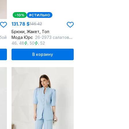
-10%
#СТИЛЬНО
131.78 $
146.42
Брюки, Жакет, Топ
бой
Мода Юрс
26-2973 салатовый_молочный
,
,
,
46
48
50
52
В корзину