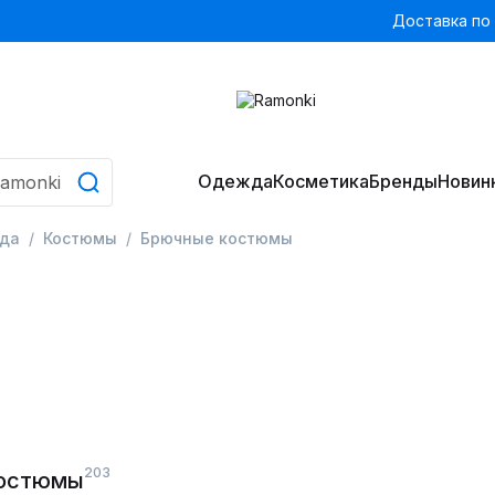
Доставка по
Одежда
Косметика
Бренды
Новин
да
Костюмы
Брючные костюмы
203
костюмы