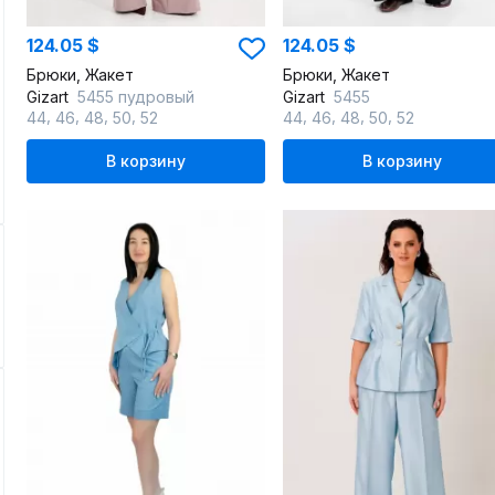
124.05 $
124.05 $
Брюки, Жакет
Брюки, Жакет
Gizart
5455 пудровый
Gizart
5455
,
,
,
,
,
,
,
,
44
46
48
50
52
44
46
48
50
52
В корзину
В корзину