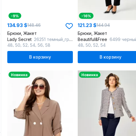
-9%
-16%
134.93 $
121.23 $
148.46
144.94
Брюки, Жакет
Брюки, Жакет
Lady Secret
26251 темный_графит
Beautiful&Free
6499 черны
,
,
,
,
,
,
,
,
48
50
52
54
56
58
48
50
52
54
В корзину
В корзину
Новинка
Новинка