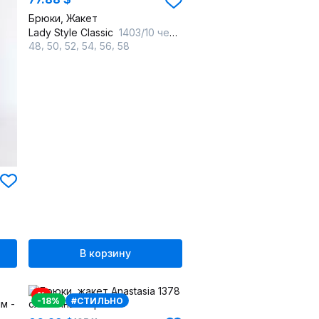
Брюки, Жакет
Lady Style Classic
1403/10 черный_с_фиолетовым
,
,
,
,
,
48
50
52
54
56
58
В корзину
%
-18%
#СТИЛЬНО