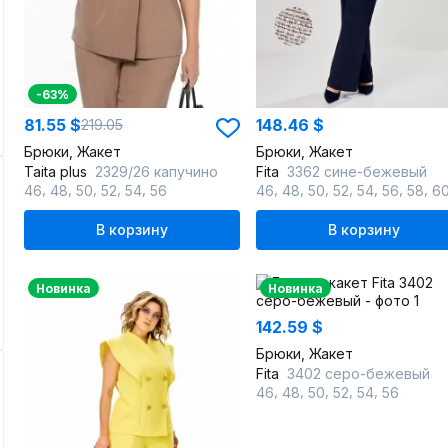
-63%
81.55 $
148.46 $
219.05
Брюки, Жакет
Брюки, Жакет
Taita plus
2329/26 капучино
Fita
3362 сине-бежевый
,
,
,
,
,
,
,
,
,
,
,
,
46
48
50
52
54
56
46
48
50
52
54
56
58
6
В корзину
В корзину
Новинка
Новинка
142.59 $
Брюки, Жакет
Fita
3402 серо-бежевый
,
,
,
,
,
46
48
50
52
54
56