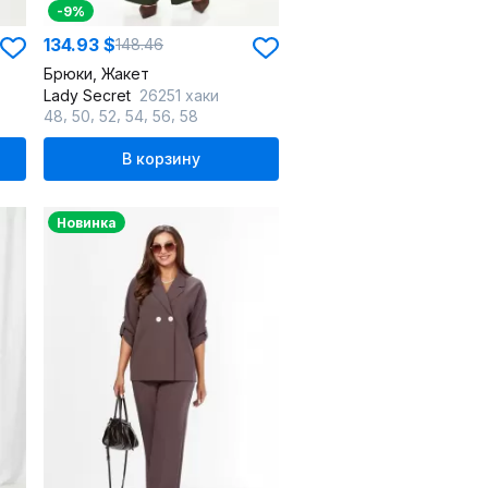
-9%
134.93 $
148.46
Брюки, Жакет
Lady Secret
26251 хаки
,
,
,
,
,
48
50
52
54
56
58
В корзину
Новинка