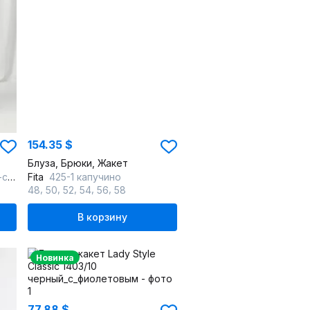
154.35 $
Блуза, Брюки, Жакет
ска
Fita
425-1 капучино
,
,
,
,
,
48
50
52
54
56
58
В корзину
Новинка
77.88 $