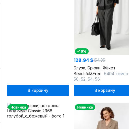
-16%
128.94 $
154.35
Блуза, Брюки, Жакет
Beautiful&Free
6494 темно-серый/поло
,
,
,
50
52
54
56
В корзину
В корзину
Новинка
Новинка