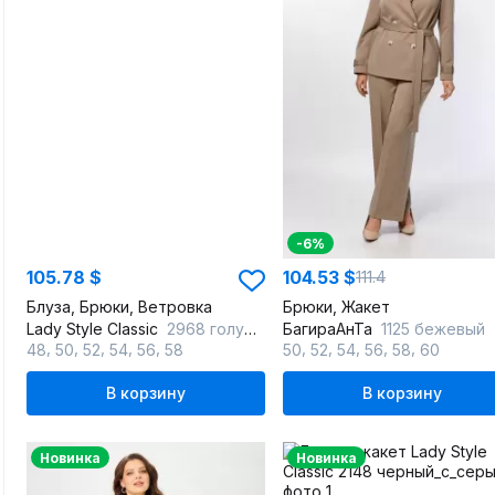
-6%
105.78 $
104.53 $
111.4
Блуза, Брюки, Ветровка
Брюки, Жакет
Lady Style Classic
2968 голубой_с_бежевый
БагираАнТа
1125 бежевый
,
,
,
,
,
,
,
,
,
,
48
50
52
54
56
58
50
52
54
56
58
60
В корзину
В корзину
Новинка
Новинка