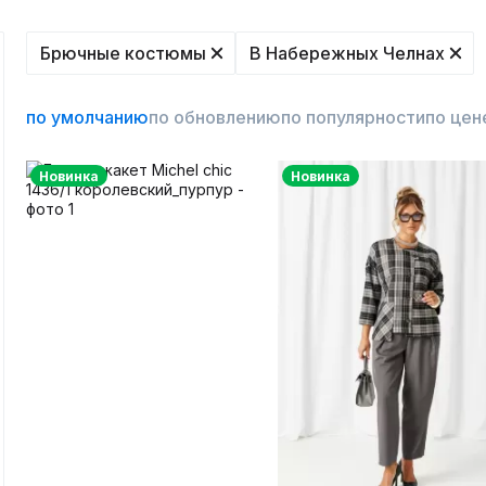
Брючные костюмы
В Набережных Челнах
по умолчанию
по обновлению
по популярности
по цен
Новинка
Новинка