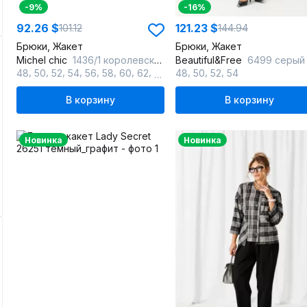
-9%
-16%
92.26 $
121.23 $
101.12
144.94
Брюки, Жакет
Брюки, Жакет
Michel chic
1436/1 королевский_пурпур
Beautiful&Free
6499 серый
,
,
,
,
,
,
,
,
,
,
,
48
50
52
54
56
58
60
62
64
48
50
52
54
В корзину
В корзину
Новинка
Новинка