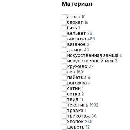
Материал
атлас
10
бархат
18
бязь
1
вельвет
26
вискоза
488
вязаное
2
джинс
43
искусственная замша
6
искусственный мех
3
кружево
27
лен
163
пайетки
9
рогожка
4
сатин
1
сетка
2
твид
11
текстиль
1932
травка
1
трикотаж
88
хлопок
249
шерсть
12