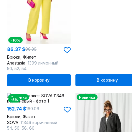
-10%
86.37 $
96.39
Брюки, Жилет
Anastasia
1399 лимонный
,
,
50
52
54
В корзину
В корзину
Новинка
Новинка
-5%
152.74 $
160.06
Брюки, Жакет
SOVA
11346 коричневый
,
,
,
54
56
58
60