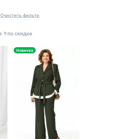
Очистить фильтр
е ↑
по скидке
Новинка