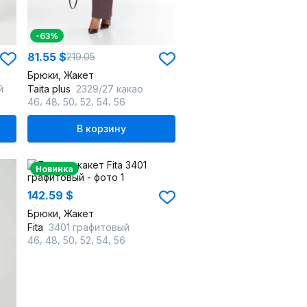
-63%
81.55 $
219.05
Брюки, Жакет
й
Taita plus
2329/27 какао
,
,
,
,
,
46
48
50
52
54
56
В корзину
Новинка
142.59 $
Брюки, Жакет
Fita
3401 графитовый
,
,
,
,
,
46
48
50
52
54
56