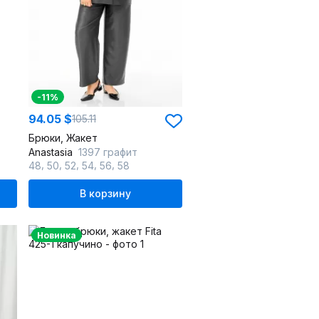
-11%
94.05 $
105.11
Брюки, Жакет
Anastasia
1397 графит
,
,
,
,
,
48
50
52
54
56
58
В корзину
Новинка