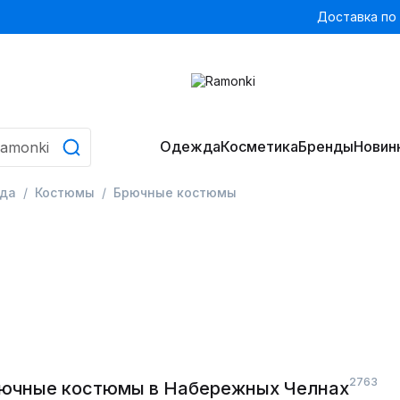
Доставка по
Одежда
Косметика
Бренды
Новин
да
Костюмы
Брючные костюмы
2763
рючные костюмы в Набережных Челнах