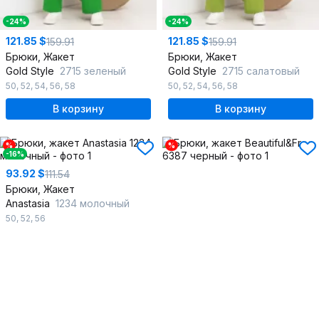
-24%
-24%
121.85 $
121.85 $
159.91
159.91
Брюки, Жакет
Брюки, Жакет
Gold Style
2715 зеленый
Gold Style
2715 салатовый
50
,
52
,
54
,
56
,
58
50
,
52
,
54
,
56
,
58
В корзину
В корзину
%
%
-16%
93.92 $
111.54
Брюки, Жакет
Anastasia
1234 молочный
50
,
52
,
56