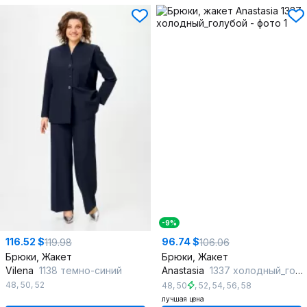
-9%
116.52 $
96.74 $
119.98
106.06
Брюки, Жакет
Брюки, Жакет
Vilena
1138 темно-синий
Anastasia
1337 холодный_голубой
48
,
50
,
52
48
,
50
,
52
,
54
,
56
,
58
лучшая цена