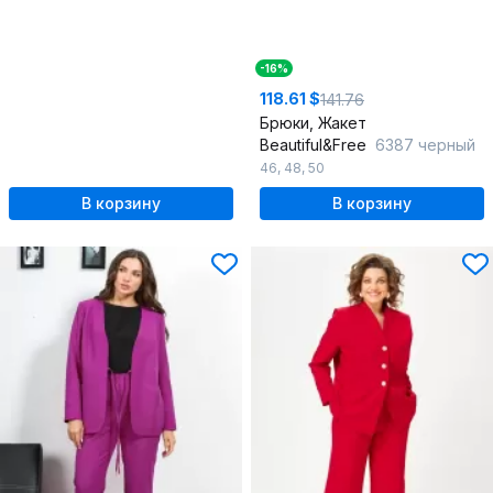
-16%
118.61 $
141.76
Брюки, Жакет
Beautiful&Free
6387 черный
46
,
48
,
50
В корзину
В корзину