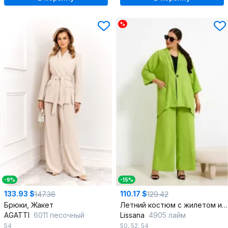
%
-9%
-15%
133.93 $
110.17 $
147.36
129.42
Брюки, Жакет
Летний костюм с жилетом и брюками из текстиля с карманами
AGATTI
6011 песочный
Lissana
4905 лайм
54
50
,
52
,
54