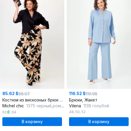
85.62 $
116.52 $
88.07
119.98
Костюм из вискозных брюк и жакета с лацканами и поясом
Брюки, Жакет
Michel chic
1375 черный,ромашка
Vilena
1138 голубой
48
,
50
,
52
62
,
64
В корзину
В корзину