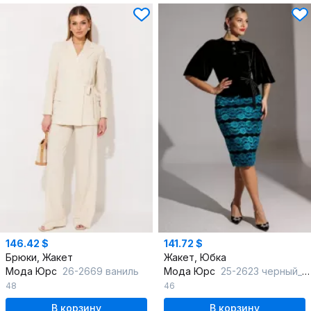
146.42 $
141.72 $
Брюки, Жакет
Жакет, Юбка
Мода Юрс
26-2669 ваниль
Мода Юрс
25-2623 черный_бирюза
48
46
В корзину
В корзину