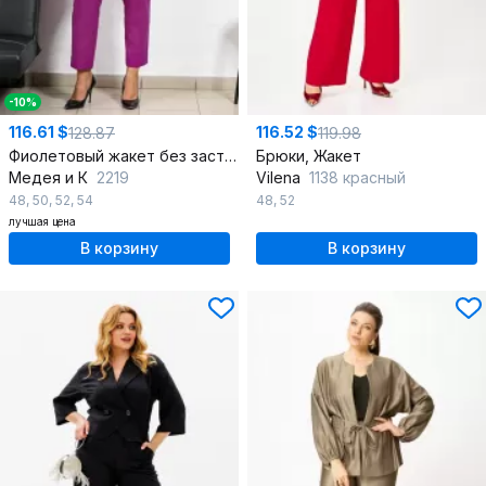
-10%
116.61 $
116.52 $
128.87
119.98
Фиолетовый жакет без застежки и укороченные брюки
Брюки, Жакет
Медея и К
2219
Vilena
1138 красный
48
,
50
,
52
,
54
48
,
52
лучшая цена
В корзину
В корзину