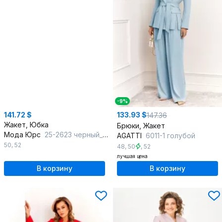
-9%
141.72 $
133.93 $
147.36
Жакет, Юбка
Брюки, Жакет
Мода Юрс
25-2623 черный_красный
AGATTI
6011-1 голубой
50
,
52
48
,
50
,
52
лучшая цена
В корзину
В корзину