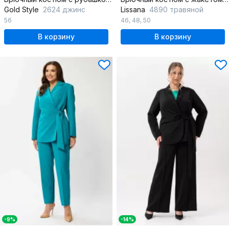
Gold Style
2624 джинс
Lissana
4890 травяной
56
46
,
48
,
50
В корзину
В корзину
-9%
-14%