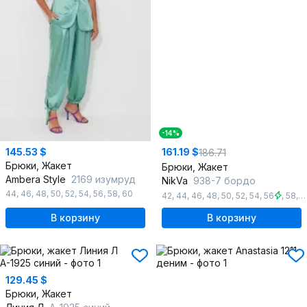
-14%
145.53 $
161.19 $
186.71
Брюки, Жакет
Брюки, Жакет
Ambera Style
2169 изумруд
NikVa
938-7 бордо
44
,
46
,
48
,
50
,
52
,
54
,
56
,
58
,
60
42
,
44
,
46
,
48
,
50
,
52
,
54
,
56
,
58
,
6
В корзину
В корзину
129.45 $
Брюки, Жакет