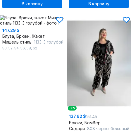
В корзину
В корзину
147.29 $
Блуза, Брюки, Жакет
Мишель стиль
1133-3 голубой
50
,
52
,
54
,
56
,
58
,
62
-9%
137.62 $
151.45
Брюки, Бомбер
Содари
808 черно-бежевый