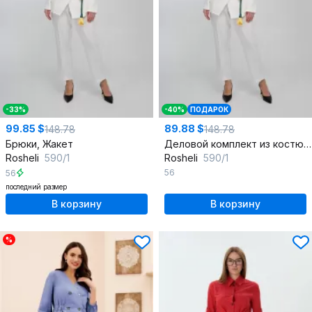
-33%
-40%
ПОДАРОК
99.85 $
89.88 $
148.78
148.78
Брюки, Жакет
Деловой комплект из костюмной ткани жакет и брюки
Rosheli
590/1
Rosheli
590/1
56
56
последний размер
В корзину
В корзину
%