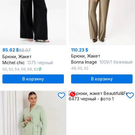
85.62 $
110.23 $
88.07
Брюки, Жакет
Брюки, Жакет
Bonna Image
1009/1 бежевый
Michel chic
1375 черный
48
,
50
,
52
50
,
52
,
54
,
56
,
58
,
62
В корзину
В корзину
%