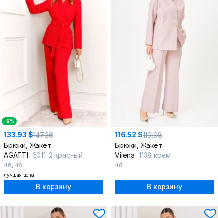
-9%
133.93 $
116.52 $
147.36
119.98
Брюки, Жакет
Брюки, Жакет
AGATTI
6011-2 красный
Vilena
1138 крем
46
,
48
48
лучшая цена
В корзину
В корзину