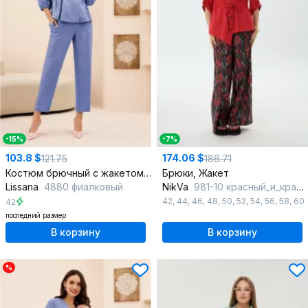
-15%
-7%
103.8 $
174.06 $
121.75
186.71
Костюм брючный с жакетом и леном для повседневного стиля
Брюки, Жакет
Lissana
4880 фиалковый
NikVa
981-10 красный_и_красная_абстракция
42
,
44
,
46
,
48
,
50
,
52
,
54
,
56
,
58
,
60
42
последний размер
В корзину
В корзину
%