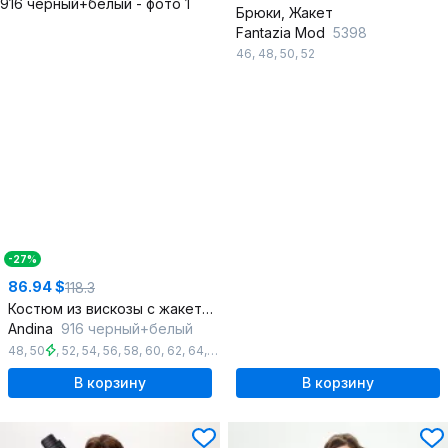
Брюки, Жакет
Fantazia Mod
5398
46
,
48
,
50
,
52
-27%
86.94 $
118.3
Костюм из вискозы с жакетом-кимано и свободными брюками
Andina
916 черный+белый
48
,
50
,
52
,
54
,
56
,
58
,
60
,
62
,
64
,
66
В корзину
В корзину