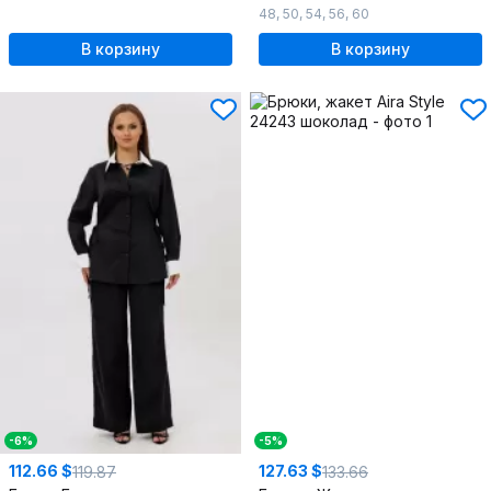
48
,
50
,
54
,
56
,
60
В корзину
В корзину
-6%
-5%
112.66 $
127.63 $
119.87
133.66