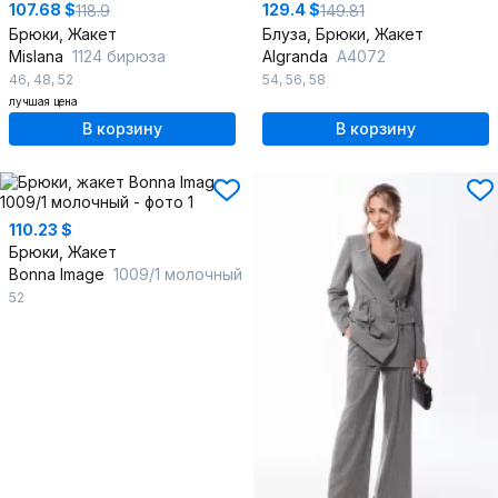
107.68 $
129.4 $
118.9
149.81
Брюки, Жакет
Блуза, Брюки, Жакет
Mislana
1124 бирюза
Algranda
А4072
46
,
48
,
52
54
,
56
,
58
лучшая цена
В корзину
В корзину
110.23 $
Брюки, Жакет
Bonna Image
1009/1 молочный
52