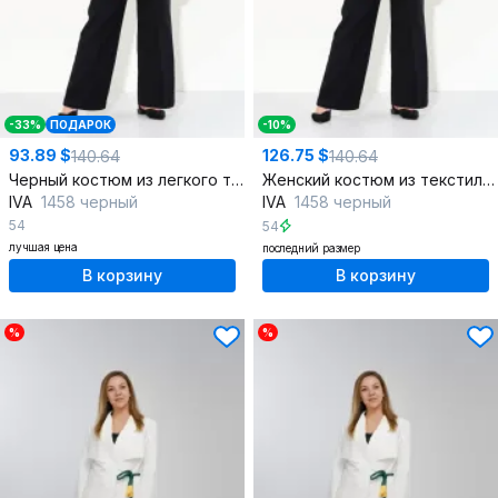
-33%
ПОДАРОК
-10%
93.89 $
126.75 $
140.64
140.64
Черный костюм из легкого текстиля с поясом и ремнями
Женский костюм из текстиля с брюками и жакетом
IVA
1458 черный
IVA
1458 черный
54
54
лучшая цена
последний размер
В корзину
В корзину
%
%