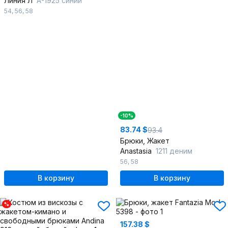
Линия Л
А-1925 синий
54
,
56
,
58
-10%
83.74 $
93.4
Брюки, Жакет
Anastasia
1211 деним
56
,
58
В корзину
В корзину
%
157.38 $