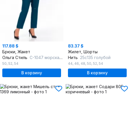
117.88 $
83.37 $
Брюки, Жакет
Жилет, Шорты
Ольга Стиль
С-1047 морская-волна
Нить
25с135 голубой
50
,
52
,
54
44
,
46
,
48
,
50
,
52
,
54
В корзину
В корзину