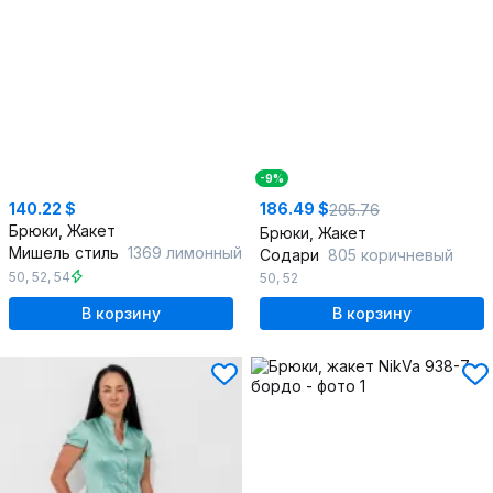
-9%
140.22 $
186.49 $
205.76
Брюки, Жакет
Брюки, Жакет
Мишель стиль
1369 лимонный
Содари
805 коричневый
50
,
52
,
54
50
,
52
В корзину
В корзину