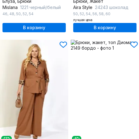
Блуза, Брюки
Брюки, Жакет
Mislana
1221 черный/белый
Aira Style
24243 шоколад
46
,
48
,
50
,
52
,
54
50
,
52
,
54
,
56
,
58
,
60
лучшая цена
В корзину
В корзину
-12%
-6%