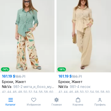
-14%
-14%
161.19 $
161.19 $
186.71
186.71
Брюки, Жакет
Брюки, Жакет
NikVa
981-2 мята_и_бохо_мультиколор
NikVa
981-4 песок
42
,
44
,
46
,
48
,
50
,
52
,
54
,
56
,
58
,
60
42
,
44
,
46
,
48
,
50
,
52
,
54
,
56
,
58
,
60
В корзину
В корзину
Каталог
Избранное
Главная
Корзина
Профиль