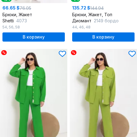
66.65 $
135.72 $
76.05
144.94
Брюки, Жакет
Брюки, Жакет, Топ
Shetti
4073
Диомант
2149 бордо
54
,
56
,
58
44
,
46
,
48
В корзину
В корзину
%
%