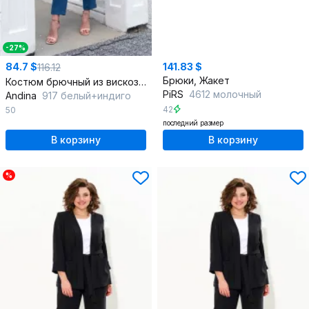
-27%
84.7 $
141.83 $
116.12
Брюки, Жакет
Костюм брючный из вискозы: жакет и зауженные брюки
PiRS
4612 молочный
Andina
917 белый+индиго
42
50
последний размер
В корзину
В корзину
%