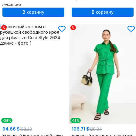
лучшая цена
В корзину
В корзину
%
%
-38%
-15%
94.66 $
106.71 $
153.33
125.24
Брючный костюм с рубашкой свободного кроя для plus size
Брючный костюм с жакетом со спущенной линией плеч и брюками на резинке