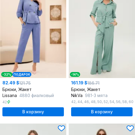
-32%
ПОДАРОК
-14%
82.49 $
161.19 $
121.75
186.71
Брюки, Жакет
Брюки, Жакет
Lissana
4880 фиалковый
NikVa
981-3 мята
42
,
44
,
46
,
48
,
50
,
52
,
54
,
56
,
58
,
60
42
В корзину
В корзину