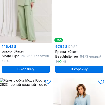
-25%
146.42 $
97.52 $
129.88
Брюки, Жакет
Брюки, Жакет
Мода Юрс
26-2669 салатовый
Beautiful&Free
6473 черный
48
,
50
46
,
48
В корзину
В корзину