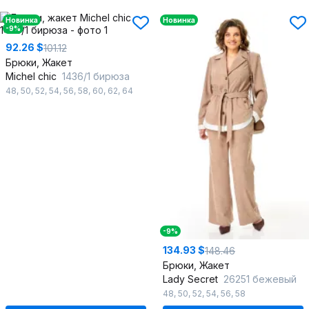
Новинка
Новинка
-9%
92.26 $
101.12
Брюки, Жакет
Michel chic
1436/1 бирюза
48
,
50
,
52
,
54
,
56
,
58
,
60
,
62
,
64
-9%
134.93 $
148.46
Брюки, Жакет
Lady Secret
26251 бежевый
48
,
50
,
52
,
54
,
56
,
58