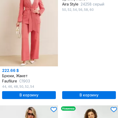
Aira Style
24258 серый
50
,
52
,
54
,
56
,
58
,
60
222.66 $
Брюки, Жакет
Faufilure
С1903
44
,
46
,
48
,
50
,
52
,
54
В корзину
В корзину
Новинка