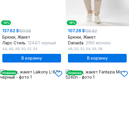
-14%
-18%
137.62 $
107.28 $
159.58
130.82
Брюки, Жакет
Брюки, Жакет
Ларс Стиль
1244/1 черный
Danaida
2160 молоко
44
,
46
,
48
,
50
,
52
,
54
48
,
50
,
52
,
54
,
56
,
58
В корзину
В корзину
Новинка
Новинка