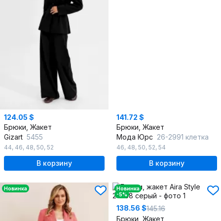
124.05 $
141.72 $
Брюки, Жакет
Брюки, Жакет
Gizart
5455
Мода Юрс
26-2991 клетка
44
,
46
,
48
,
50
,
52
46
,
48
,
50
,
52
,
54
В корзину
В корзину
Новинка
Новинка
-5%
138.56 $
145.16
Брюки, Жакет