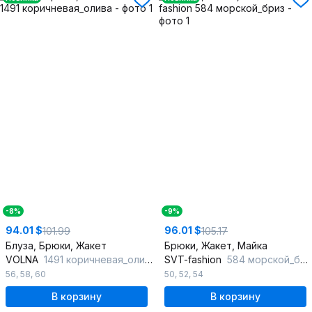
-8%
-9%
94.01 $
96.01 $
101.99
105.17
Блуза, Брюки, Жакет
Брюки, Жакет, Майка
VOLNA
1491 коричневая_олива
SVT-fashion
584 морской_бриз
56
,
58
,
60
50
,
52
,
54
В корзину
В корзину