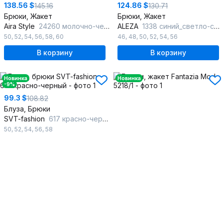
138.56 $
124.86 $
145.16
130.71
Брюки, Жакет
Брюки, Жакет
Aira Style
24260 молочно-черный
ALEZA
1338 синий_светло-серый
50
,
52
,
54
,
56
,
58
,
60
46
,
48
,
50
,
52
,
54
,
56
В корзину
В корзину
Новинка
Новинка
-9%
99.3 $
108.82
Блуза, Брюки
SVT-fashion
617 красно-черный
50
,
52
,
54
,
56
,
58