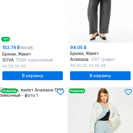
-5%
152.74 $
94.05 $
160.06
Брюки, Жакет
Брюки, Жакет
Anastasia
1397 графит
SOVA
11346 коричневый
48
,
50
,
52
,
54
,
56
,
58
54
,
56
,
58
,
60
В корзину
В корзину
Новинка
Новинка