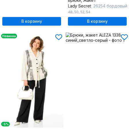
Брюки, Жакет
Lady Secret
26254 бордовый
48
,
50
,
52
,
54
В корзину
В корзину
Новинка
-5%