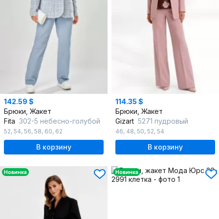
142.59 $
114.35 $
Брюки, Жакет
Брюки, Жакет
Fita
302-5 небесно-голубой
Gizart
5271 пудровый
52
,
54
,
56
,
58
,
60
,
62
46
,
48
,
50
,
52
,
54
В корзину
В корзину
Новинка
Новинка