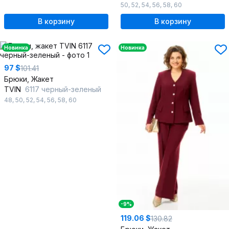
50
,
52
,
54
,
56
,
58
,
60
В корзину
В корзину
Новинка
Новинка
97 $
101.41
Брюки, Жакет
TVIN
6117 черный-зеленый
48
,
50
,
52
,
54
,
56
,
58
,
60
-9%
119.06 $
130.82