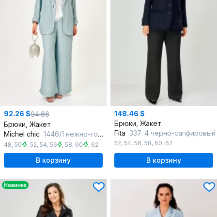
92.26 $
148.46 $
94.66
Брюки, Жакет
Брюки, Жакет
Fita
337-4 черно-сапфировый
Michel chic
1446/1 нежно-голубой
52
,
54
,
56
,
58
,
60
,
62
48
,
50
,
52
,
54
,
56
,
58
,
60
,
62
,
64
В корзину
В корзину
Новинка