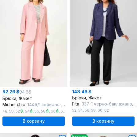
92.26 $
148.46 $
94.66
Брюки, Жакет
Брюки, Жакет
Fita
337-1 черно-баклажановый
Michel chic
1446/1 зефирно-розовый
52
,
54
,
56
,
58
,
60
,
62
48
,
50
,
52
,
54
,
56
,
58
,
60
,
62
,
64
В корзину
В корзину
Новинка