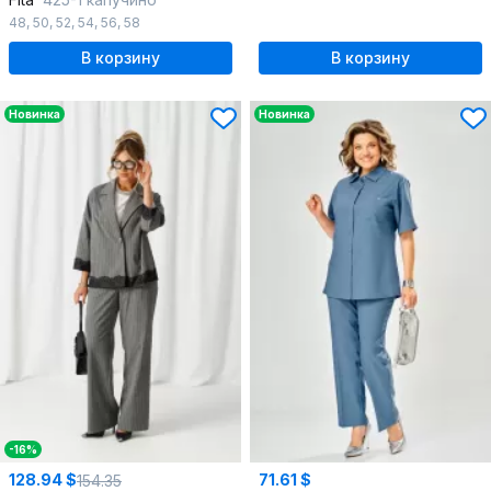
48
,
50
,
52
,
54
,
56
,
58
В корзину
В корзину
Новинка
Новинка
-16%
128.94 $
71.61 $
154.35