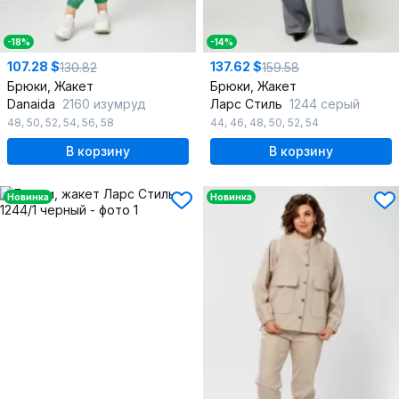
-18%
-14%
107.28 $
137.62 $
130.82
159.58
Брюки, Жакет
Брюки, Жакет
Danaida
2160 изумруд
Ларс Стиль
1244 серый
48
,
50
,
52
,
54
,
56
,
58
44
,
46
,
48
,
50
,
52
,
54
В корзину
В корзину
Новинка
Новинка