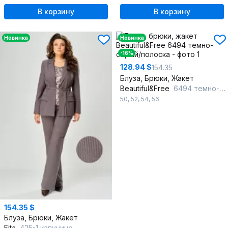
В корзину
В корзину
Новинка
Новинка
-16%
128.94 $
154.35
Блуза, Брюки, Жакет
Beautiful&Free
6494 темно-серый/полоска
50
,
52
,
54
,
56
154.35 $
Блуза, Брюки, Жакет
Fita
425-1 капучино