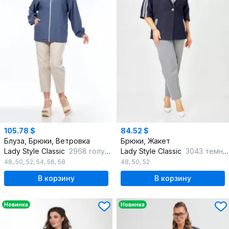
105.78 $
84.52 $
Блуза, Брюки, Ветровка
Брюки, Жакет
Lady Style Classic
2968 голубой_с_бежевый
Lady Style Classic
3043 темно-синий_с_серым
48
,
50
,
52
,
54
,
56
,
58
48
,
50
,
52
В корзину
В корзину
Новинка
Новинка