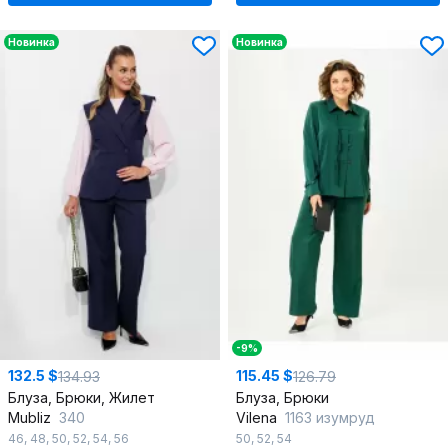
Новинка
Новинка
-9%
132.5 $
115.45 $
134.93
126.79
Блуза, Брюки, Жилет
Блуза, Брюки
Mubliz
340
Vilena
1163 изумруд
46
,
48
,
50
,
52
,
54
,
56
50
,
52
,
54