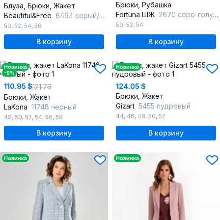
Брюки, Рубашка
Блуза, Брюки, Жакет
Fortuna ШЖ
2670 серо-голубой
Beautiful&Free
6494 серый/полоска
50
,
52
,
54
50
,
52
,
54
,
56
В корзину
В корзину
Новинка
Новинка
-9%
110.95 $
124.05 $
121.76
Брюки, Жакет
Брюки, Жакет
Gizart
5455 пудровый
LaKona
11748 черный
44
,
46
,
48
,
50
,
52
48
,
50
,
52
,
54
,
56
,
58
В корзину
В корзину
Новинка
Новинка