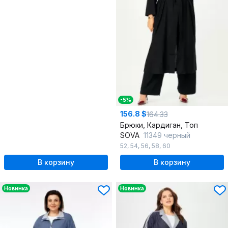
-5%
156.8 $
164.33
Брюки, Кардиган, Топ
SOVA
11349 черный
52
,
54
,
56
,
58
,
60
В корзину
В корзину
Новинка
Новинка