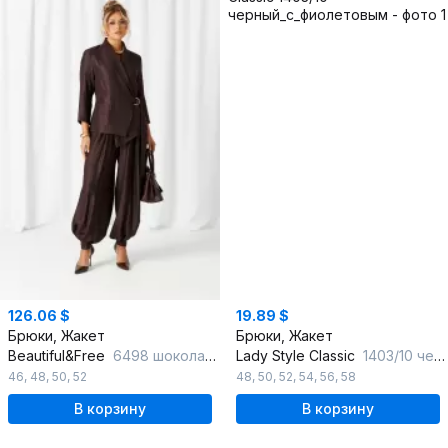
126.06 $
19.89 $
Брюки, Жакет
Брюки, Жакет
Beautiful&Free
6498 шоколадный
Lady Style Classic
1403/10 черный_с_фиолетовым
46
,
48
,
50
,
52
48
,
50
,
52
,
54
,
56
,
58
В корзину
В корзину