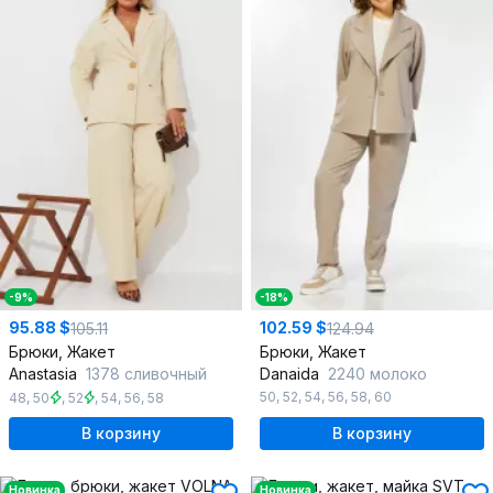
-9%
-18%
95.88 $
102.59 $
105.11
124.94
Брюки, Жакет
Брюки, Жакет
Anastasia
1378 сливочный
Danaida
2240 молоко
50
,
52
,
54
,
56
,
58
,
60
48
,
50
,
52
,
54
,
56
,
58
В корзину
В корзину
Новинка
Новинка