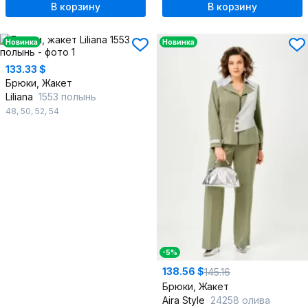
В корзину
В корзину
Новинка
Новинка
133.33 $
Брюки, Жакет
Liliana
1553 полынь
48
,
50
,
52
,
54
-5%
138.56 $
145.16
Брюки, Жакет
Aira Style
24258 олива