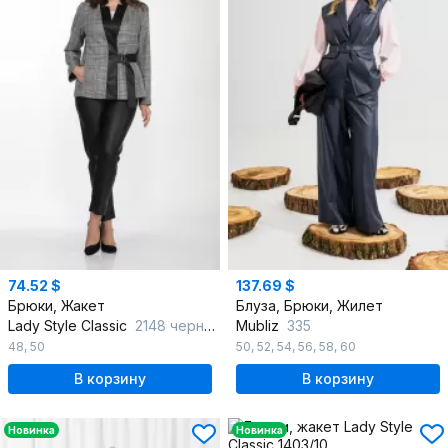
74.52 $
137.69 $
Брюки, Жакет
Блуза, Брюки, Жилет
Lady Style Classic
2148 черный_с_серым
Mubliz
335
48
,
50
50
,
52
,
54
,
56
,
58
,
60
В корзину
В корзину
Новинка
Новинка