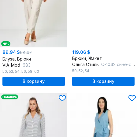
-9%
89.94 $
119.06 $
98.47
Брюки, Жакет
Блуза, Брюки
Ольга Стиль
С-1042 сине-фиолетовый
VIA-Mod
683
50
,
52
,
54
50
,
52
,
54
,
56
,
58
,
60
В корзину
В корзину
Новинка