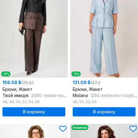
-9%
-5%
159.58 $
131.09 $
175.81
137.3
Брюки, Жакет
Брюки, Жакет
Твой имидж
2480 темно-коричневый
Mislana
1294 небесно-голубой
46
,
48
,
50
,
52
,
54
,
56
48
,
50
,
52
,
54
В корзину
В корзину
Новинка