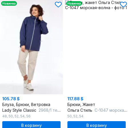
Новинка
Новинка
105.78 $
117.88 $
Блуза, Брюки, Ветровка
Брюки, Жакет
Lady Style Classic
2968/1 темно-синий_с_бежевым
Ольга Стиль
С-1047 морская-волна
48
,
50
,
52
,
54
,
56
50
,
52
,
54
В корзину
В корзину