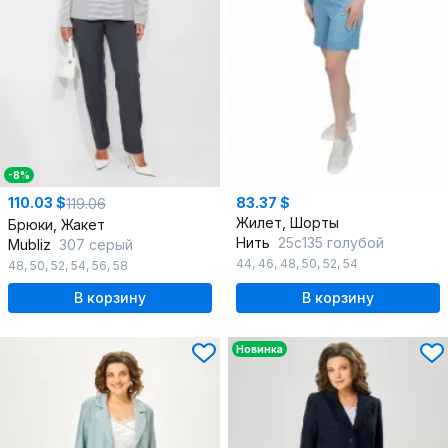
-8%
110.03 $
83.37 $
119.06
Жилет, Шорты
Брюки, Жакет
Нить
25с135 голубой
Mubliz
307 серый
44
,
46
,
48
,
50
,
52
,
54
48
,
50
,
52
,
54
,
56
,
58
В корзину
В корзину
Новинка