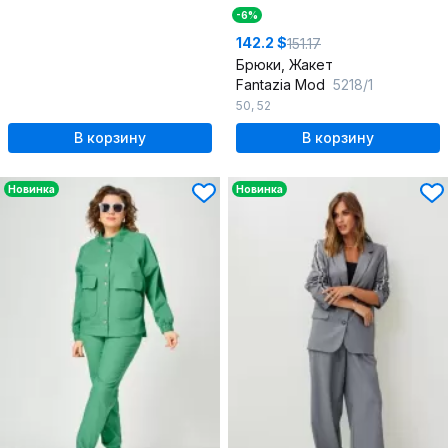
-6%
142.2 $
151.17
Брюки, Жакет
Fantazia Mod
5218/1
50
,
52
В корзину
В корзину
Новинка
Новинка