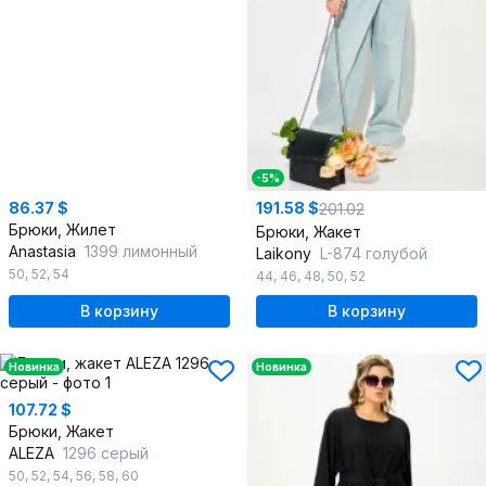
-5%
86.37 $
191.58 $
201.02
Брюки, Жилет
Брюки, Жакет
Anastasia
1399 лимонный
Laikony
L-874 голубой
50
,
52
,
54
44
,
46
,
48
,
50
,
52
В корзину
В корзину
Новинка
Новинка
107.72 $
Брюки, Жакет
ALEZA
1296 серый
50
,
52
,
54
,
56
,
58
,
60