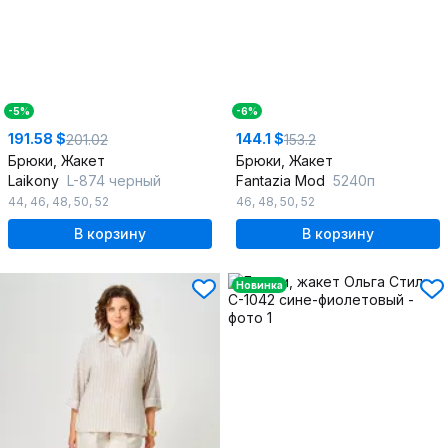
-5%
-6%
191.58 $
144.1 $
201.02
153.2
Брюки, Жакет
Брюки, Жакет
Laikony
L-874 черный
Fantazia Mod
5240п
44
,
46
,
48
,
50
,
52
46
,
48
,
50
,
52
В корзину
В корзину
Новинка