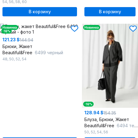
54
,
56
,
58
,
60
В корзину
В корзину
Новинка
Новинка
-16%
121.23 $
144.94
Брюки, Жакет
Beautiful&Free
6499 черный
48
,
50
,
52
,
54
-16%
128.94 $
154.35
Блуза, Брюки, Жакет
Beautiful&Free
6494 темно-серый/полоска
50
,
52
,
54
,
56