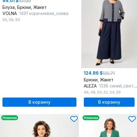
94.01 $
101.99
Блуза, Брюки, Жакет
VOLNA
1491 коричневая_олива
56
,
58
,
60
124.86 $
130.71
Брюки, Жакет
ALEZA
1338 синий_светло-серый
46
,
48
,
50
,
52
,
54
,
56
В корзину
В корзину
Новинка
Новинка