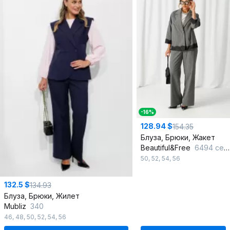
-16%
128.94 $
154.35
Блуза, Брюки, Жакет
Beautiful&Free
6494 серый/полоска
50
,
52
,
54
,
56
132.5 $
134.93
Блуза, Брюки, Жилет
Mubliz
340
46
,
48
,
50
,
52
,
54
,
56