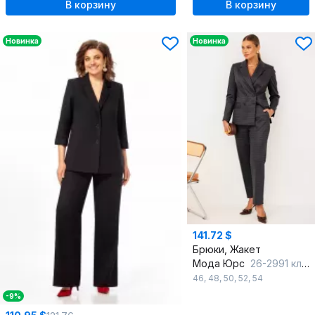
В корзину
В корзину
Новинка
Новинка
141.72 $
Брюки, Жакет
Мода Юрс
26-2991 клетка
46
,
48
,
50
,
52
,
54
-9%