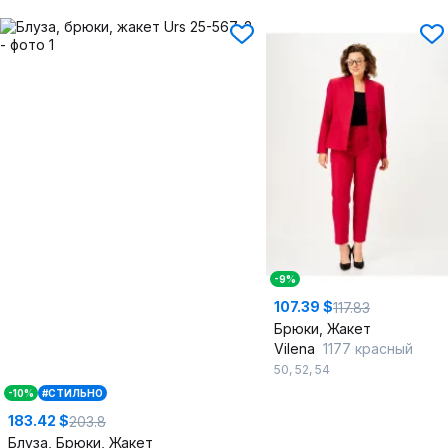
-9%
107.39 $
117.83
Брюки, Жакет
Vilena
1177 красный
50
,
52
,
54
-10%
#СТИЛЬНО
183.42 $
203.8
Блуза, Брюки, Жакет