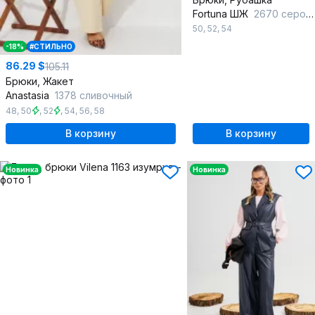
Fortuna ШЖ
2670 серо-голубой
50
,
52
,
54
-18%
#СТИЛЬНО
86.29 $
105.11
Брюки, Жакет
Anastasia
1378 сливочный
48
,
50
,
52
,
54
,
56
,
58
В корзину
В корзину
Новинка
Новинка