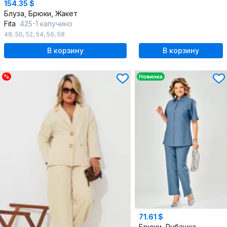
154.35 $
Блуза, Брюки, Жакет
Fita
425-1 капучино
48
,
50
,
52
,
54
,
56
,
58
В корзину
В корзину
%
Новинка
71.61 $
Брюки, Рубашка