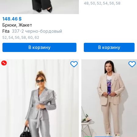
48
,
50
,
52
,
54
,
56
,
58
148.46 $
Брюки, Жакет
Fita
337-2 черно-бордовый
52
,
54
,
56
,
58
,
60
,
62
В корзину
В корзину
%