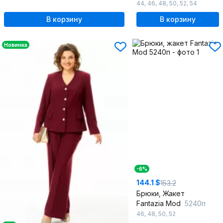
44
,
46
,
48
,
50
,
52
,
54
В корзину
В корзину
Новинка
-6%
144.1 $
153.2
Брюки, Жакет
Fantazia Mod
5240п
46
,
48
,
50
,
52