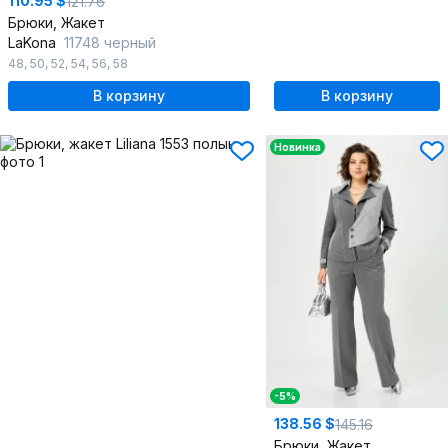
110.95 $
121.76
Брюки, Жакет
LaKona
11748 черный
48
,
50
,
52
,
54
,
56
,
58
В корзину
В корзину
Новинка
-5%
138.56 $
145.16
Брюки, Жакет