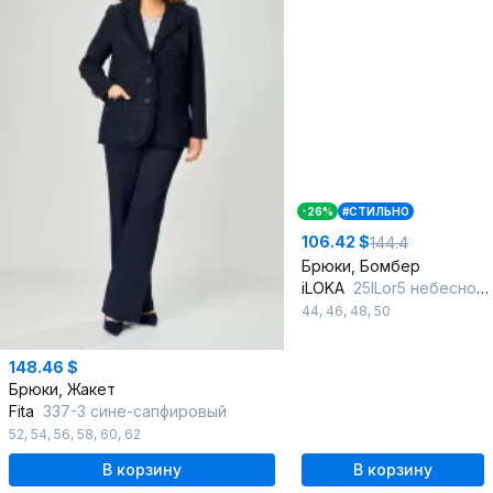
-26%
#СТИЛЬНО
106.42 $
144.4
Брюки, Бомбер
iLOKA
25ILor5 небесно-голубой
44
,
46
,
48
,
50
148.46 $
Брюки, Жакет
Fita
337-3 сине-сапфировый
52
,
54
,
56
,
58
,
60
,
62
В корзину
В корзину