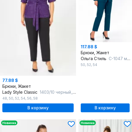
117.88 $
Брюки, Жакет
Ольга Стиль
С-1047 морская-волна
50
,
52
,
54
77.88 $
Брюки, Жакет
Lady Style Classic
1403/10 черный_с_фиолетовым
48
,
50
,
52
,
54
,
56
,
58
В корзину
В корзину
Новинка
Новинка