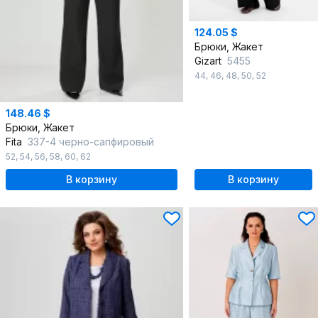
124.05 $
Брюки, Жакет
Gizart
5455
44
,
46
,
48
,
50
,
52
148.46 $
Брюки, Жакет
Fita
337-4 черно-сапфировый
52
,
54
,
56
,
58
,
60
,
62
В корзину
В корзину