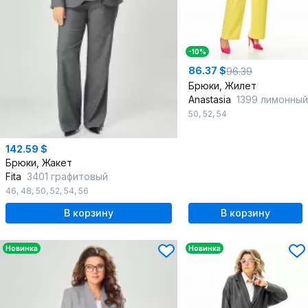
-10%
86.37 $
96.39
Брюки, Жилет
Anastasia
1399 лимонный
50
,
52
,
54
142.59 $
Брюки, Жакет
Fita
3401 графитовый
46
,
48
,
50
,
52
,
54
,
56
В корзину
В корзину
Новинка
Новинка