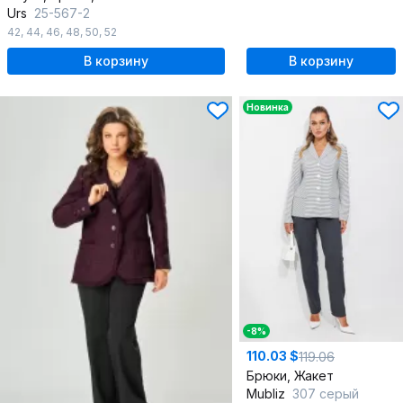
Urs
25-567-2
42
,
44
,
46
,
48
,
50
,
52
В корзину
В корзину
Новинка
-8%
110.03 $
119.06
Брюки, Жакет
Mubliz
307 серый