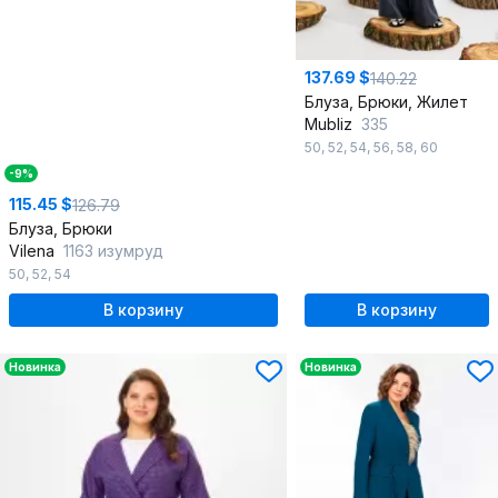
137.69 $
140.22
Блуза, Брюки, Жилет
Mubliz
335
50
,
52
,
54
,
56
,
58
,
60
-9%
115.45 $
126.79
Блуза, Брюки
Vilena
1163 изумруд
50
,
52
,
54
В корзину
В корзину
Новинка
Новинка