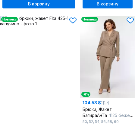
В корзину
В корзину
Новинка
Новинка
-6%
104.53 $
111.4
Брюки, Жакет
БагираАнТа
1125 бежевый
50
,
52
,
54
,
56
,
58
,
60