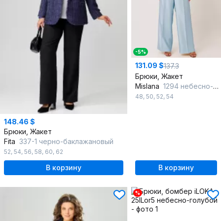
-5%
131.09 $
137.3
Брюки, Жакет
Mislana
1294 небесно-голубой
48
,
50
,
52
,
54
148.46 $
Брюки, Жакет
Fita
337-1 черно-баклажановый
52
,
54
,
56
,
58
,
60
,
62
В корзину
В корзину
%