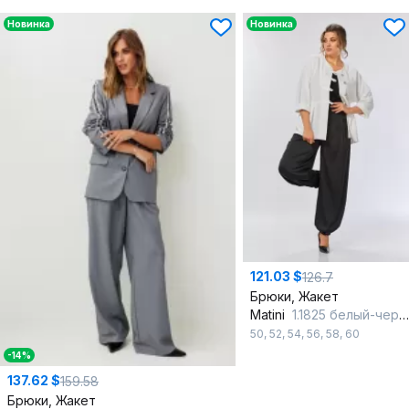
Новинка
Новинка
121.03 $
126.7
Брюки, Жакет
Matini
1.1825 белый-черный
50
,
52
,
54
,
56
,
58
,
60
-14%
137.62 $
159.58
Брюки, Жакет