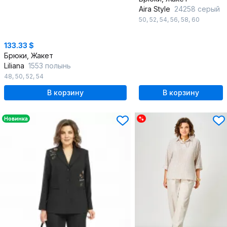
Aira Style
24258 серый
50
,
52
,
54
,
56
,
58
,
60
133.33 $
Брюки, Жакет
Liliana
1553 полынь
48
,
50
,
52
,
54
В корзину
В корзину
Новинка
%