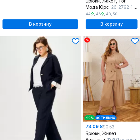
Брюки, Жакет, Топ
Мода Юрс
26-2792-1 молочный
44
,
46
,
48
,
50
В корзину
В корзину
%
-19%
#СТИЛЬНО
73.09 $
90.53
Брюки, Жилет
Anastasia
1330.1 песочный