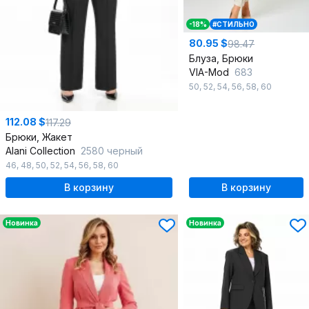
-18%
#СТИЛЬНО
80.95 $
98.47
Блуза, Брюки
VIA-Mod
683
50
,
52
,
54
,
56
,
58
,
60
112.08 $
117.29
Брюки, Жакет
Alani Collection
2580 черный
46
,
48
,
50
,
52
,
54
,
56
,
58
,
60
В корзину
В корзину
Новинка
Новинка