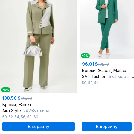
-9%
96.01 $
105.17
Брюки, Жакет, Майка
SVT-fashion
584 морской_бриз
50
,
52
,
54
-5%
138.56 $
145.16
Брюки, Жакет
Aira Style
24258 олива
50
,
52
,
54
,
56
,
58
,
60
В корзину
В корзину