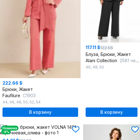
117.11 $
122.58
Блуза, Брюки, Жакет
Alani Collection
2581 черный
46
,
48
,
50
222.66 $
Брюки, Жакет
Faufilure
С1903
44
,
46
,
48
,
50
,
52
,
54
В корзину
В корзину
Новинка
-8%