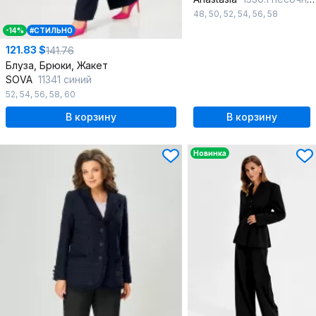
48
,
50
,
52
,
54
,
56
,
58
-14%
#СТИЛЬНО
121.83 $
141.76
Блуза, Брюки, Жакет
SOVA
11341 синий
52
,
54
,
56
,
58
,
60
В корзину
В корзину
Новинка