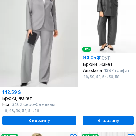
-11%
94.05 $
105.11
Брюки, Жакет
Anastasia
1397 графит
48
,
50
,
52
,
54
,
56
,
58
142.59 $
Брюки, Жакет
Fita
3402 серо-бежевый
46
,
48
,
50
,
52
,
54
,
56
В корзину
В корзину