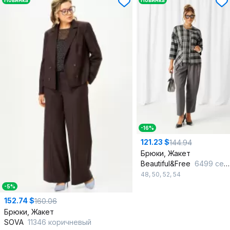
Новинка
Новинка
-16%
121.23 $
144.94
Брюки, Жакет
Beautiful&Free
6499 серый
48
,
50
,
52
,
54
-5%
152.74 $
160.06
Брюки, Жакет
SOVA
11346 коричневый