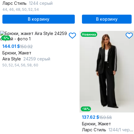
Ларс Стиль
1244 серый
44
,
46
,
48
,
50
,
52
,
54
В корзину
В корзину
Новинка
-5%
144.01 $
150.92
Брюки, Жакет
Aira Style
24259 серый
50
,
52
,
54
,
56
,
58
,
60
-14%
137.62 $
159.58
Брюки, Жакет
Ларс Стиль
1244/1 черный