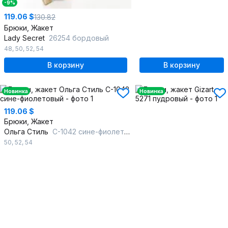
-9%
119.06 $
130.82
Брюки, Жакет
Lady Secret
26254 бордовый
48
,
50
,
52
,
54
В корзину
В корзину
Новинка
Новинка
119.06 $
Брюки, Жакет
Ольга Стиль
С-1042 сине-фиолетовый
50
,
52
,
54