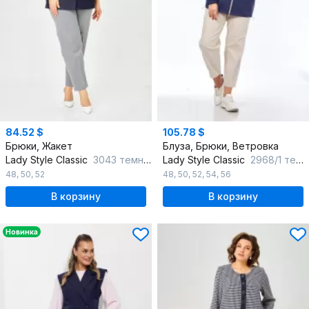
84.52 $
105.78 $
Брюки, Жакет
Блуза, Брюки, Ветровка
Lady Style Classic
3043 темно-синий_с_серым
Lady Style Classic
2968/1 темно-синий_с_бежевым
48
,
50
,
52
48
,
50
,
52
,
54
,
56
В корзину
В корзину
Новинка