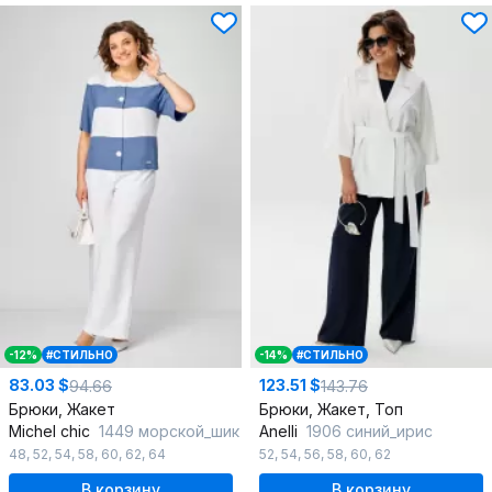
-12%
#СТИЛЬНО
-14%
#СТИЛЬНО
83.03 $
123.51 $
94.66
143.76
Брюки, Жакет
Брюки, Жакет, Топ
Michel chic
1449 морской_шик
Anelli
1906 синий_ирис
48
,
52
,
54
,
58
,
60
,
62
,
64
52
,
54
,
56
,
58
,
60
,
62
В корзину
В корзину