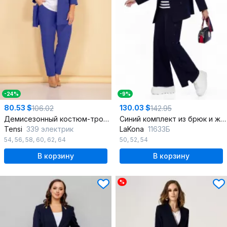
-24%
-9%
80.53 $
130.03 $
106.02
142.95
Демисезонный костюм-тройка с жакетом и брючным костюмом
Синий комплект из брюк и жакета в морском стиле, на подкладке
Tensi
339 электрик
LaKona
11633Б
54
,
56
,
58
,
60
,
62
,
64
50
,
52
,
54
В корзину
В корзину
%