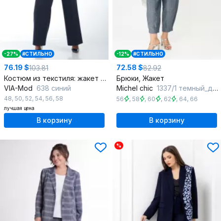
-27%
#СТИЛЬНО
-12%
#СТИЛЬНО
76.19 $
72.58 $
103.81
82.92
Костюм из текстиля: жакет и брюки прямого силуэта
Брюки, Жакет
VIA-Mod
638 синий
Michel chic
1337/1 темный_деним
48
,
50
,
52
,
54
,
56
,
58
56
,
58
,
60
,
62
,
64
,
66
лучшая цена
В корзину
В корзину
%