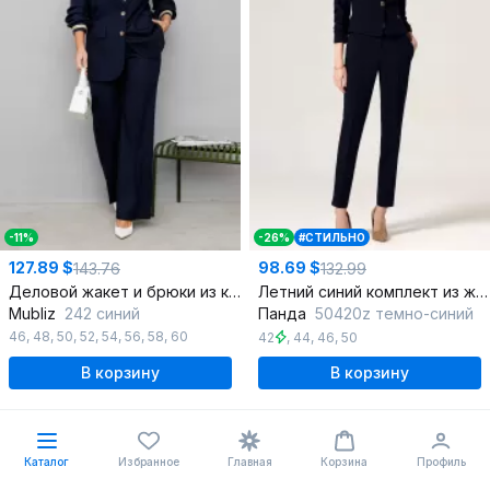
-11%
-26%
#СТИЛЬНО
127.89 $
98.69 $
143.76
132.99
Деловой жакет и брюки из костюмной ткани с отделкой
Летний синий комплект из жакета и брюк с рельефами
Mubliz
242 синий
Панда
50420z темно-синий
46
,
48
,
50
,
52
,
54
,
56
,
58
,
60
42
,
44
,
46
,
50
В корзину
В корзину
Каталог
Избранное
Главная
Корзина
Профиль