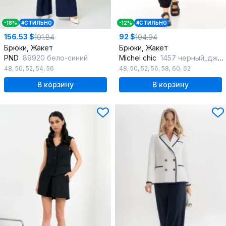
-18%
#СТИЛЬНО
-12%
#СТИЛЬНО
156.53 $
92 $
191.84
104.94
Брюки, Жакет
Брюки, Жакет
PND
89920 бело-синий
Michel chic
1457 черный_джинс
48
,
50
,
52
,
54
,
56
48
,
50
,
52
,
56
,
58
,
60
,
62
В корзину
В корзину