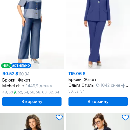
-18%
#СТИЛЬНО
90.52 $
119.06 $
110.34
Брюки, Жакет
Брюки, Жакет
Ольга Стиль
С-1042 сине-фиолетовый
Michel chic
1449/1 деним
50
,
52
,
54
48
,
50
,
52
,
54
,
56
,
58
,
60
,
62
,
64
В корзину
В корзину