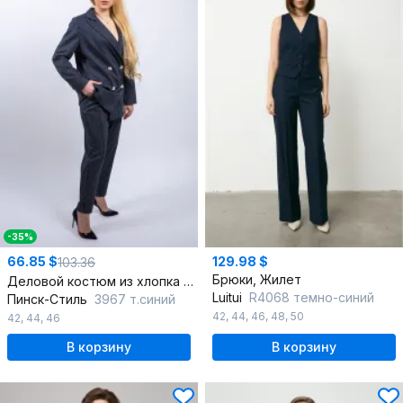
-35%
66.85 $
129.98 $
103.36
Брюки, Жилет
Деловой костюм из хлопка со строгим кроем
Luitui
R4068 темно-синий
Пинск-Стиль
3967 т.синий
42
,
44
,
46
,
48
,
50
42
,
44
,
46
В корзину
В корзину