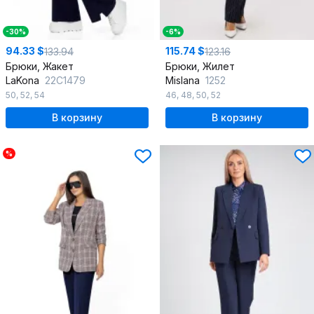
-30%
-6%
94.33 $
115.74 $
133.94
123.16
Брюки, Жакет
Брюки, Жилет
LaKona
22С1479
Mislana
1252
50
,
52
,
54
46
,
48
,
50
,
52
В корзину
В корзину
%