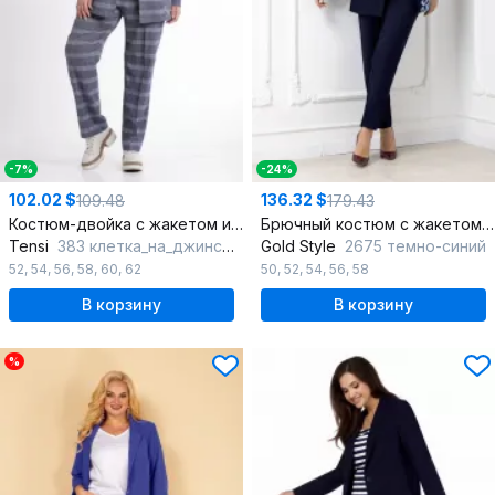
-7%
-24%
102.02 $
136.32 $
109.48
179.43
Костюм-двойка с жакетом и брюками в клетку для повседневных образов
Брючный костюм с жакетом и брюками с анималистичным принтом
Tensi
383 клетка_на_джинсовом_фоне
Gold Style
2675 темно-синий
52
,
54
,
56
,
58
,
60
,
62
50
,
52
,
54
,
56
,
58
В корзину
В корзину
%