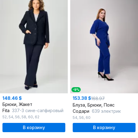
-9%
148.46 $
153.38 $
168.97
Брюки, Жакет
Блуза, Брюки, Пояс
Fita
337-3 сине-сапфировый
Содари
639 электрик
52
,
54
,
56
,
58
,
60
,
62
54
,
56
,
60
В корзину
В корзину