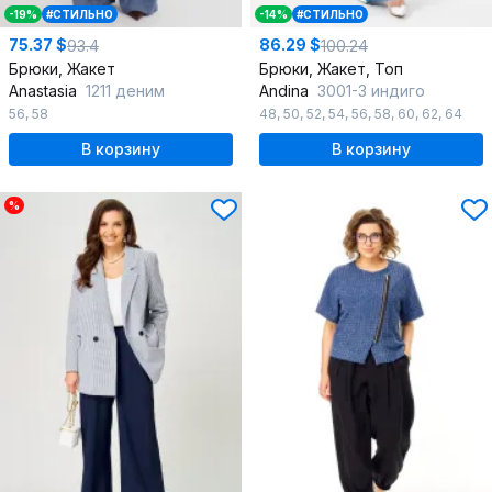
-19%
#СТИЛЬНО
-14%
#СТИЛЬНО
75.37 $
86.29 $
93.4
100.24
Брюки, Жакет
Брюки, Жакет, Топ
Anastasia
1211 деним
Andina
3001-3 индиго
56
,
58
48
,
50
,
52
,
54
,
56
,
58
,
60
,
62
,
64
В корзину
В корзину
%