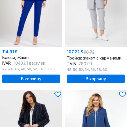
114.31 $
107.22 $
110.72
Брюки, Жакет
Тройка: жакет с карманами, облегающий топ и зауженные брюки
IVARI
10403/1 василек
TVIN
7807-1
42
,
44
,
46
,
48
,
50
,
52
,
54
,
56
,
58
48
,
50
,
52
,
54
,
56
,
58
,
60
В корзину
В корзину