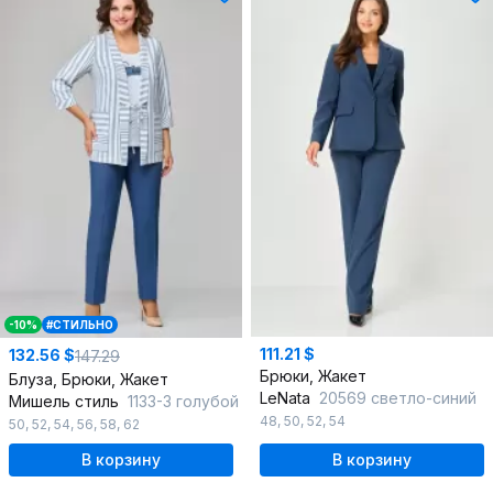
-10%
#СТИЛЬНО
111.21 $
132.56 $
147.29
Брюки, Жакет
Блуза, Брюки, Жакет
LeNata
20569 светло-синий
Мишель стиль
1133-3 голубой
48
,
50
,
52
,
54
50
,
52
,
54
,
56
,
58
,
62
В корзину
В корзину