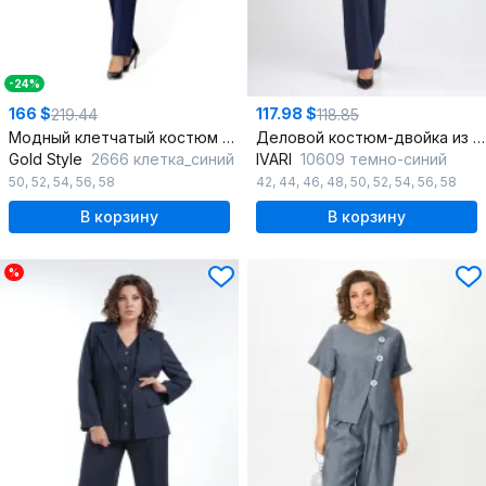
-24%
166 $
117.98 $
219.44
118.85
Модный клетчатый костюм с жакетом и брюками
Деловой костюм-двойка из текстиля с высоким поясом
Gold Style
2666 клетка_синий
IVARI
10609 темно-синий
50
,
52
,
54
,
56
,
58
42
,
44
,
46
,
48
,
50
,
52
,
54
,
56
,
58
В корзину
В корзину
%