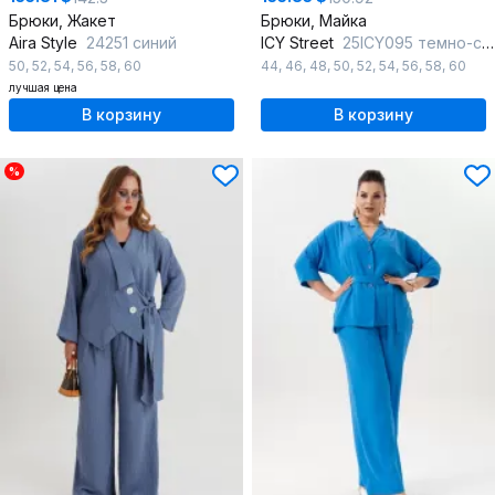
Брюки, Жакет
Брюки, Майка
Aira Style
24251 синий
ICY Street
25ICY095 темно-синий
50
,
52
,
54
,
56
,
58
,
60
44
,
46
,
48
,
50
,
52
,
54
,
56
,
58
,
60
лучшая цена
В корзину
В корзину
%