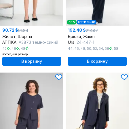
-10%
#СТИЛЬНО
90.72 $
192.48 $
91.84
213.87
Жилет, Шорты
Брюки, Жакет
ATTIKA
А3873 темно-синий
Urs
24-447-1
42
,
46
,
48
44
,
46
,
48
,
50
,
52
,
54
,
56
,
58
последний размер
В корзину
В корзину