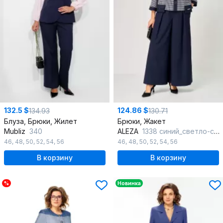
132.5 $
124.86 $
134.93
130.71
Блуза, Брюки, Жилет
Брюки, Жакет
Mubliz
340
ALEZA
1338 синий_светло-серый
46
,
48
,
50
,
52
,
54
,
56
46
,
48
,
50
,
52
,
54
,
56
В корзину
В корзину
%
Новинка