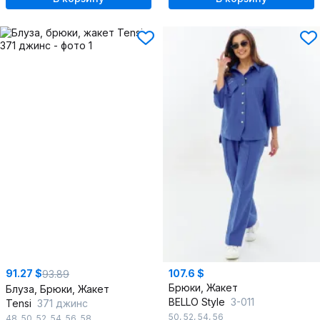
91.27 $
107.6 $
93.89
Брюки, Жакет
Блуза, Брюки, Жакет
BELLO Style
3-011
Tensi
371 джинс
50
,
52
,
54
,
56
48
,
50
,
52
,
54
,
56
,
58