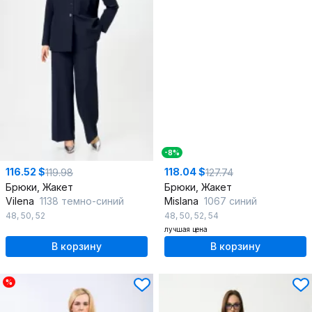
-8%
116.52 $
118.04 $
119.98
127.74
Брюки, Жакет
Брюки, Жакет
Vilena
1138 темно-синий
Mislana
1067 синий
48
,
50
,
52
48
,
50
,
52
,
54
лучшая цена
В корзину
В корзину
%