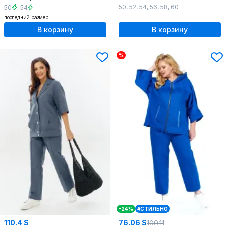
50
,
52
,
54
,
56
,
58
,
60
50
,
54
последний размер
В корзину
В корзину
%
-24%
#СТИЛЬНО
110.4 $
76.06 $
100.11