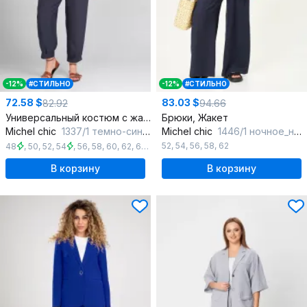
-12%
#СТИЛЬНО
-12%
#СТИЛЬНО
72.58 $
83.03 $
82.92
94.66
Универсальный костюм с жакетом и брюками из текстиля
Брюки, Жакет
Michel chic
1337/1 темно-синий
Michel chic
1446/1 ночное_небо
52
,
54
,
56
,
58
,
62
48
,
50
,
52
,
54
,
56
,
58
,
60
,
62
,
64
,
66
В корзину
В корзину