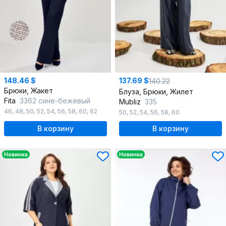
148.46 $
137.69 $
140.22
Брюки, Жакет
Блуза, Брюки, Жилет
Fita
3362 сине-бежевый
Mubliz
335
46
,
48
,
50
,
52
,
54
,
56
,
58
,
60
,
62
50
,
52
,
54
,
56
,
58
,
60
В корзину
В корзину
Новинка
Новинка