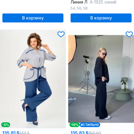
Линия Л
А-1925 синий
54
,
56
,
58
В корзину
В корзину
-5%
-10%
#СТИЛЬНО
135.81 $
135.83 $
142.3
150.92