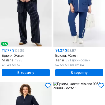
-6%
117.77 $
91.27 $
125.89
93.97
Брюки, Жакет
Брюки, Жакет
Mislana
1993
Tensi
391 джинсовый
46
,
48
,
50
,
52
54
,
56
,
58
,
60
,
62
,
64
В корзину
В корзину