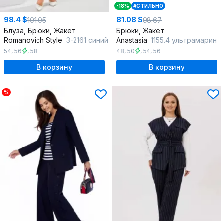
-18%
#СТИЛЬНО
98.4 $
81.08 $
101.05
98.67
Блуза, Брюки, Жакет
Брюки, Жакет
Romanovich Style
3-2161 синий
Anastasia
1155.4 ультрамарин
54
,
56
,
58
48
,
50
,
54
,
56
В корзину
В корзину
%