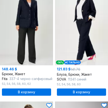
-14%
#СТИЛЬНО
148.46 $
121.83 $
141.76
Брюки, Жакет
Блуза, Брюки, Жакет
Fita
337-4 черно-сапфировый
SOVA
11341 синий
52
,
54
,
56
,
58
,
60
,
62
52
,
54
,
56
,
58
,
60
В корзину
В корзину