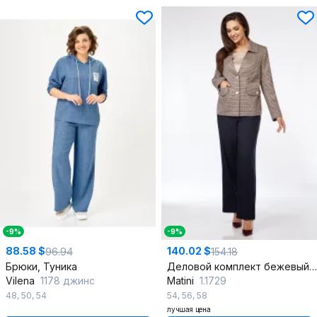
-9%
-9%
88.58 $
140.02 $
96.94
154.18
Брюки, Туника
Деловой комплект бежевый и синий, жакет, брюки и блуза
Vilena
1178 джинс
Matini
1.1729
48
,
50
,
54
54
,
56
,
58
лучшая цена