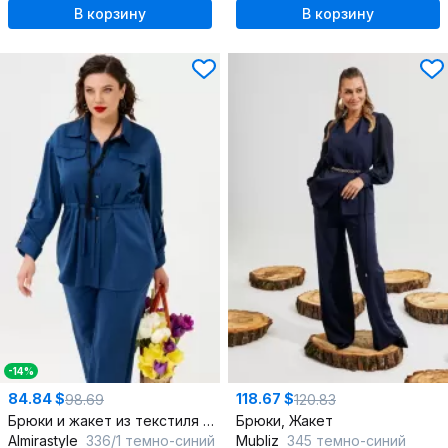
В корзину
В корзину
-14%
84.84 $
118.67 $
98.69
120.83
Брюки и жакет из текстиля с полосатым стилем повседневный
Брюки, Жакет
Almirastyle
336/1 темно-синий
Mubliz
345 темно-синий