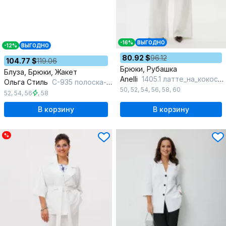
-16%
ВЫГОДНО
-12%
ВЫГОДНО
80.92 $
96.12
104.77 $
119.06
Брюки, Рубашка
Блуза, Брюки, Жакет
Anelli
1405.1 латте_на_кокосовом
Ольга Стиль
С-935 полоска-розовый
50
,
52
,
54
,
56
,
58
,
60
52
,
54
,
56
,
58
В корзину
В корзину
%