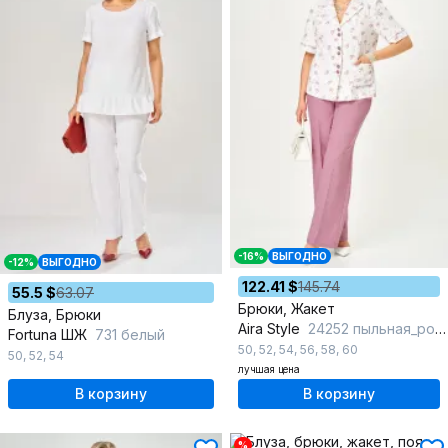
-16%
ВЫГОДНО
-12%
ВЫГОДНО
122.41 $
145.74
55.5 $
63.07
Брюки, Жакет
Блуза, Брюки
Aira Style
24252 пыльная_роза+ белый
Fortuna ШЖ
731 белый
50
,
52
,
54
,
56
,
58
,
60
50
,
52
,
54
лучшая цена
В корзину
В корзину
%