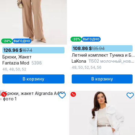
-20%
ВЫГОДНО
-24%
ВЫГОДНО
108.86 $
135.94
126.96 $
167.4
Летний комплект Туника и Брюки в морском стиле
Брюки, Жакет
LaKona
11502 молочный_новый
Fantazia Mod
5398
48
,
50
,
52
,
54
,
56
46
,
48
,
50
,
52
В корзину
В корзину
%
%