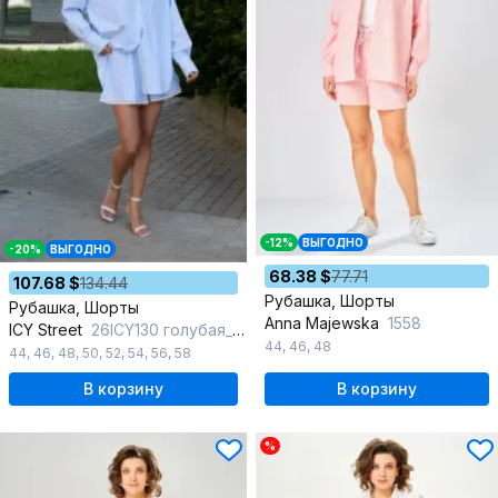
-12%
ВЫГОДНО
-20%
ВЫГОДНО
68.38 $
77.71
107.68 $
134.44
Рубашка, Шорты
Рубашка, Шорты
Anna Majewska
1558
ICY Street
26ICY130 голубая_полоска
44
,
46
,
48
44
,
46
,
48
,
50
,
52
,
54
,
56
,
58
В корзину
В корзину
%