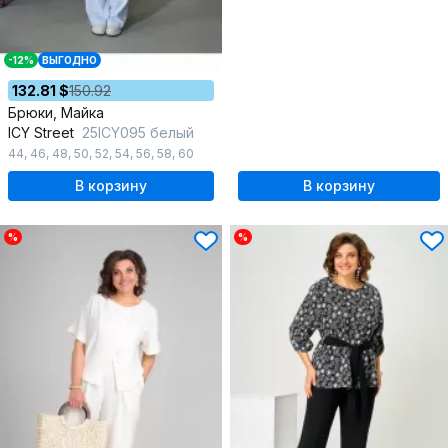
-12%
ВЫГОДНО
132.81 $
150.92
Брюки, Майка
ICY Street
25ICY095 белый
44
,
46
,
48
,
50
,
52
,
54
,
56
,
58
,
60
В корзину
В корзину
%
%