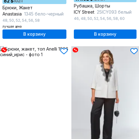
82 $
102.1
Рубашка, Шорты
Брюки, Жакет
ICY Street
25ICY093 белый
Anastasia
1345 бело-черный
46
,
48
,
50
,
52
,
54
,
56
,
58
,
60
48
,
50
,
52
,
54
,
56
,
58
лучшая цена
В корзину
В корзину
%
%