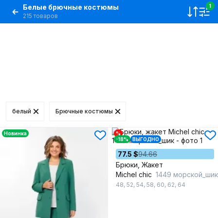
Белые брючные костюмы
1
215 товаров
белый
Брючные костюмы
Новинка
%
-18%
ВЫГОДНО
77.5 $
94.66
Брюки, Жакет
Michel chic
1449 морской_шик
48
,
52
,
54
,
58
,
60
,
62
,
64