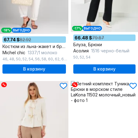
-17%
ВЫГОДНО
-18%
ВЫГОДНО
66.48 $
79.87
67.74 $
82.92
Блуза, Брюки
Костюм из льна-жакет и брюки-шаровары на каждый день
Асолия
1516 черно-белый
Michel chic
1337/1 молоко
50
,
52
,
54
46
,
48
,
50
,
52
,
54
,
56
,
58
,
60
,
62
,
64
,
66
В корзину
В корзину
%
%