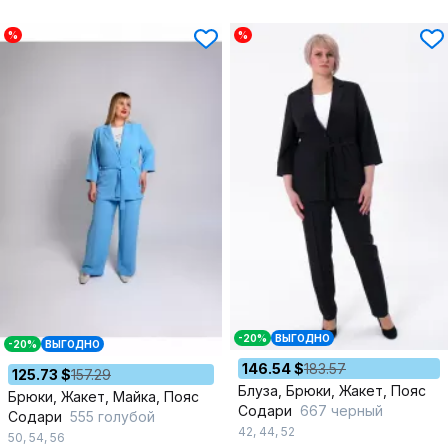
%
%
-20%
ВЫГОДНО
-20%
ВЫГОДНО
146.54 $
183.57
125.73 $
157.29
Блуза, Брюки, Жакет, Пояс
Брюки, Жакет, Майка, Пояс
Содари
667 черный
Содари
555 голубой
42
,
44
,
52
50
,
54
,
56