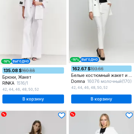
-16%
ВЫГОДНО
-16%
ВЫГОДНО
162.67 $
193.66
135.08 $
160.88
Белые костюмный жакет и брюки из текстиля для делового образа
Брюки, Жакет
Domna
16076 молочный(170)
RINKA
1516/1
42
,
44
,
46
,
48
,
50
,
52
42
,
44
,
46
,
48
,
50
,
52
В корзину
В корзину
%
%