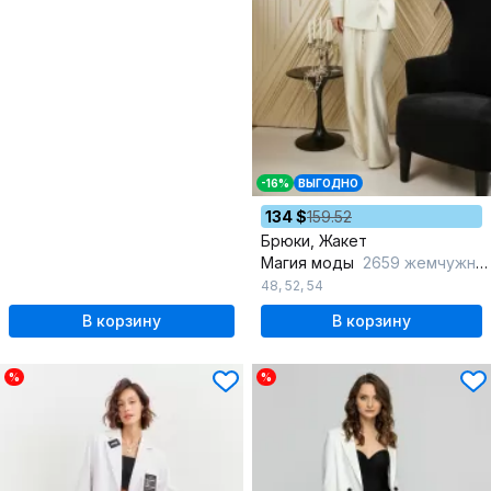
-16%
ВЫГОДНО
134 $
159.52
Брюки, Жакет
Магия моды
2659 жемчужный
48
,
52
,
54
В корзину
В корзину
%
%