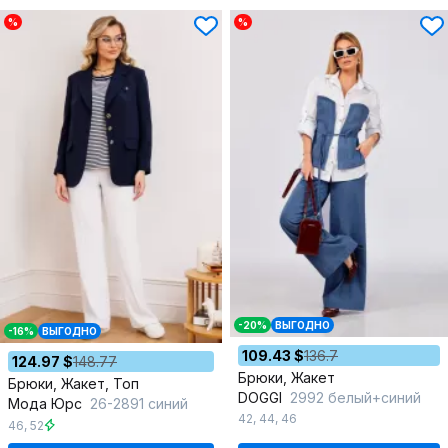
%
%
-20%
ВЫГОДНО
-16%
ВЫГОДНО
109.43 $
136.7
124.97 $
148.77
Брюки, Жакет
Брюки, Жакет, Топ
DOGGI
2992 белый+синий
Мода Юрс
26-2891 синий
42
,
44
,
46
46
,
52