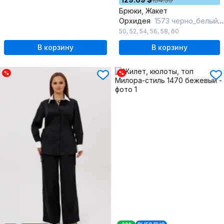
Брюки, Жакет
Орхидея
1573 черно_белый_горох_черный
50
,
52
,
54
,
56
,
58
,
60
В корзину
В корзину
%
%