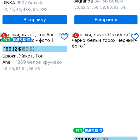
Algranda
А4158 белый
RINKA
1502 белый
50
,
52
,
54
,
56
,
58
,
60
,
62
,
64
42
,
44
,
46
,
48
,
50
,
52
В корзину
В корзину
%
%
-16%
ВЫГОДНО
159.12 $
189.63
Брюки, Жакет, Топ
Anelli
1869 белое_кружево
48
,
50
,
52
,
54
,
56
,
58
-16%
ВЫГОДНО
129.69 $
154.39