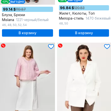
-20%
ВЫГОДНО
-17%
ВЫГОДНО
96.84 $
120.83
99.14 $
119.87
Жилет, Кюлоты, Топ
Блуза, Брюки
Милора-стиль
1470 бежевый
Mislana
1221 черный/белый
48
,
50
46
,
48
,
50
,
52
,
54
В корзину
В корзину
%
%