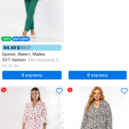
-20%
ВЫГОДНО
84.49 $
105.17
Брюки, Жакет, Майка
SVT-fashion
584 морской_бриз
50
,
52
,
54
В корзину
В корзину
%
%