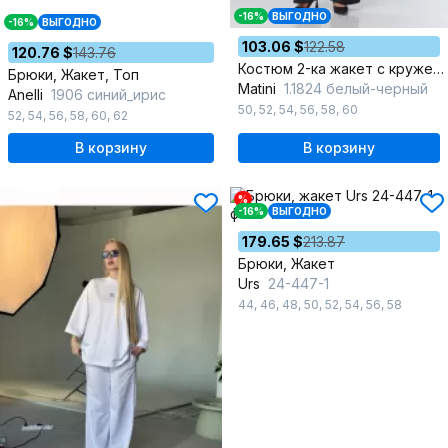
-16%
ВЫГОДНО
-16%
ВЫГОДНО
103.06 $
122.58
120.76 $
143.76
Костюм 2-ка жакет с кружевом и брюки палаццо
Брюки, Жакет, Топ
Matini
1.1824 белый-черный
Anelli
1906 синий_ирис
50
,
52
,
54
,
56
,
58
,
60
52
,
54
,
56
,
58
,
60
,
62
В корзину
В корзину
%
-16%
ВЫГОДНО
179.65 $
213.87
Брюки, Жакет
Urs
24-447-1
44
,
46
,
48
,
50
,
52
,
54
,
56
,
58