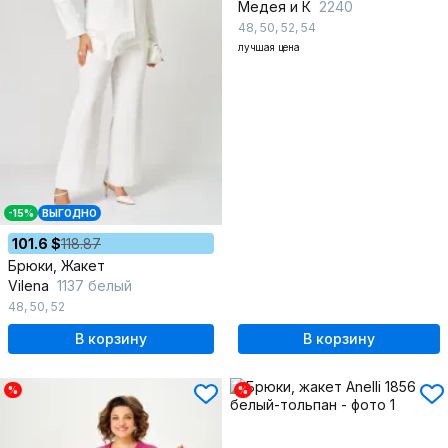
Медея и К
2240
48
,
50
,
52
,
54
лучшая цена
-15%
ВЫГОДНО
101.6 $
118.87
Брюки, Жакет
Vilena
1137 белый
48
,
50
,
52
В корзину
В корзину
%
%