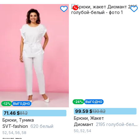
%
-24%
ВЫГОДНО
-12%
ВЫГОДНО
99.59 $
130.82
71.46 $
81.2
Брюки, Жакет
Брюки, Туника
Диомант
2195 голубой-белый
SVT-fashion
620 белый
50
,
52
,
54
52
,
54
,
56
,
58
лучшая цена