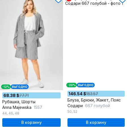
-20%
ВЫГОДНО
-12%
ВЫГОДНО
146.54 $
183.57
68.38 $
77.71
Блуза, Брюки, Жакет, Пояс
Рубашка, Шорты
Содари
667 голубой
Anna Majewska
1557
50
,
52
44
,
46
,
48
В корзину
В корзину