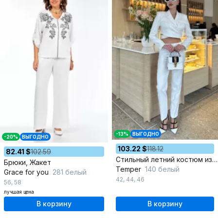
-13%
ВЫГОДНО
-20%
ВЫГОДНО
103.22 $
118.12
82.41 $
102.59
Стильный летний костюм из жакета и зауженных брюк
Брюки, Жакет
Temper
140 белый
Grace for you
281 белый
42
,
44
,
46
56
,
58
лучшая цена
В корзину
В корзину