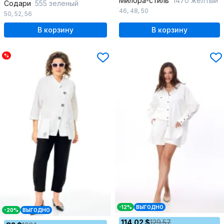
Милора-стиль
1470 желтый
Содари
555 зеленый
46
,
48
,
50
50
,
52
,
56
В корзину
В корзину
%
-12%
ВЫГОДНО
-20%
ВЫГОДНО
114.02 $
129.57