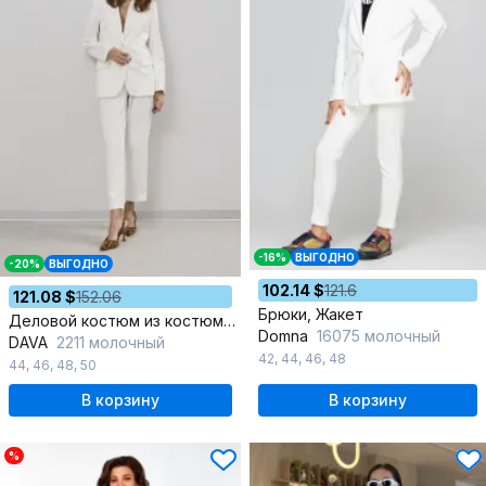
-16%
ВЫГОДНО
-20%
ВЫГОДНО
102.14 $
121.6
121.08 $
152.06
Брюки, Жакет
Деловой костюм из костюмной ткани с классическими брюками
Domna
16075 молочный
DAVA
2211 молочный
42
,
44
,
46
,
48
44
,
46
,
48
,
50
В корзину
В корзину
%