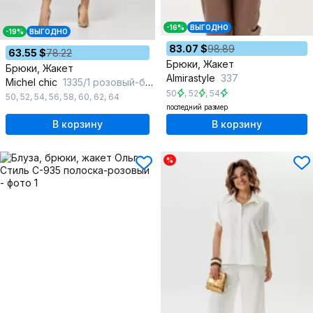
-16%
ВЫГОДНО
-19%
ВЫГОДНО
83.07 $
98.89
63.55 $
78.22
Брюки, Жакет
Брюки, Жакет
Almirastyle
337
Michel chic
1335/1 розовый-белый
50
,
52
,
54
50
,
52
,
54
,
56
,
58
,
60
,
62
,
64
последний размер
В корзину
В корзину
%