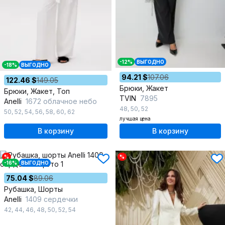
-12%
ВЫГОДНО
-18%
ВЫГОДНО
94.21 $
107.06
122.46 $
149.05
Брюки, Жакет
Брюки, Жакет, Топ
TVIN
7895
Anelli
1672 облачное небо
48
,
50
,
52
50
,
52
,
54
,
56
,
58
,
60
,
62
лучшая цена
В корзину
В корзину
%
%
-16%
ВЫГОДНО
75.04 $
89.06
Рубашка, Шорты
Anelli
1409 сердечки
42
,
44
,
46
,
48
,
50
,
52
,
54