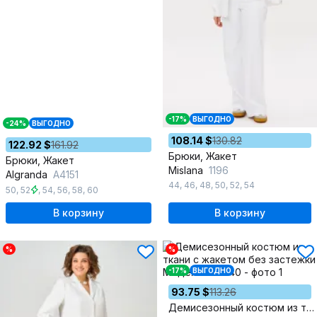
-17%
ВЫГОДНО
-24%
ВЫГОДНО
108.14 $
130.82
122.92 $
161.92
Брюки, Жакет
Брюки, Жакет
Mislana
1196
Algranda
А4151
44
,
46
,
48
,
50
,
52
,
54
50
,
52
,
54
,
56
,
58
,
60
В корзину
В корзину
%
%
-17%
ВЫГОДНО
93.75 $
113.26
Демисезонный костюм из ткани с жакетом без застежки