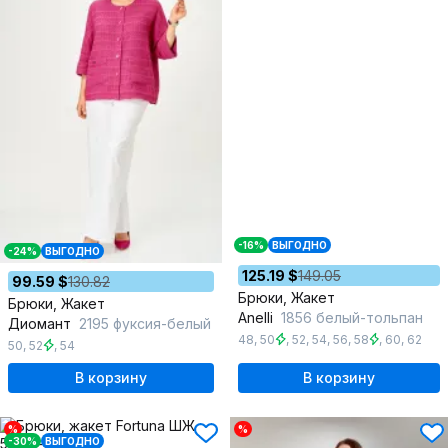
-16%
ВЫГОДНО
-24%
ВЫГОДНО
125.19 $
149.05
99.59 $
130.82
Брюки, Жакет
Брюки, Жакет
Anelli
1856 белый-тольпан
Диомант
2195 фуксия-белый
48
,
50
,
52
,
54
,
56
,
58
,
60
,
62
50
,
52
,
54
В корзину
В корзину
%
%
-30%
ВЫГОДНО