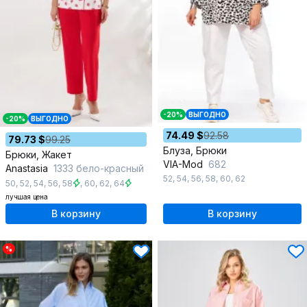
-20%
ВЫГОДНО
-20%
ВЫГОДНО
74.49 $
92.58
79.73 $
99.25
Блуза, Брюки
Брюки, Жакет
VIA-Mod
682
Anastasia
1333 бело-красный
52
,
54
,
56
,
58
,
60
,
62
50
,
52
,
54
,
56
,
58
,
60
,
62
,
64
лучшая цена
В корзину
В корзину
%