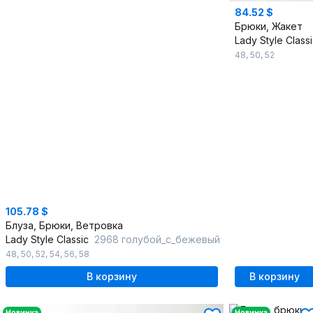
84.52 $
Брюки, Жакет
L
48
,
50
,
52
105.78 $
Блуза, Брюки, Ветровка
Lady Style Classic
2968 голубой_с_бежевый
48
,
50
,
52
,
54
,
56
,
58
В корзину
В корзину
Новинка
Новинка