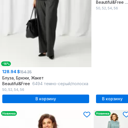
Beautiful&Free
50
,
52
,
54
,
56
-16%
128.94 $
154.35
Блуза, Брюки, Жакет
Beautiful&Free
6494 темно-серый/полоска
50
,
52
,
54
,
56
В корзину
В корзину
Новинка
Новинка