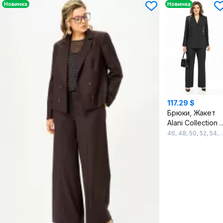
Новинка
Новинка
117.29 $
Брюки, Жакет
Alani Coll
46
,
48
,
50
,
52
,
54
,