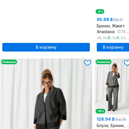
-9%
95.88 $
105.11
Брюки, Жакет
Anastasia
1378 сливочный
48
,
50
,
52
,
54
,
В корзину
В корзину
Новинка
Новинка
-16%
128.94 $
154.35
Блуза, Брюки, Жакет