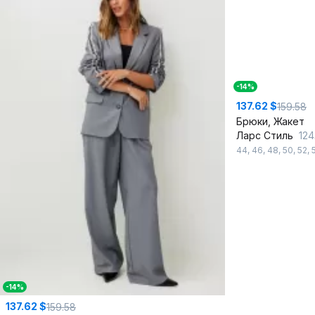
-14%
137.62 $
159.58
Брюки, Жакет
Ларс Стиль
1244/1 черный
44
,
46
,
48
,
50
,
52
,
-14%
137.62 $
159.58