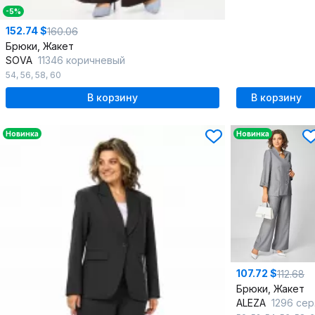
-5%
152.74 $
160.06
Брюки, Жакет
SOVA
11346 коричневый
54
,
56
,
58
,
60
В корзину
В корзину
Новинка
Новинка
107.72 $
112.68
Брюки, Жакет
ALEZA
1296 серый