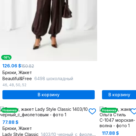
-16%
126.06 $
150.82
Брюки, Жакет
Beautiful&Free
6498 шоколадный
46
,
48
,
50
,
52
В корзину
В корзину
Новинка
Новинка
77.88 $
Брюки, Жакет
117.88 $
Lady Style Classic
1403/10 черный_с_фиолетовым