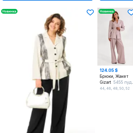
Новинка
Новинка
124.05 $
Брюки, Жакет
Gizart
5455 пудровый
44
,
46
,
48
,
50
,
52