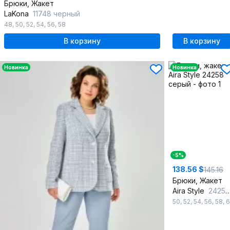
Брюки, Жакет
LaKona
11748 черный
48
,
50
,
52
,
54
,
56
,
58
В корзину
В корзину
Новинка
Новинка
-5%
138.56 $
145.16
Брюки, Жакет
Aira Style
24258 серый
50
,
52
,
54
,
56
,
58
,
6