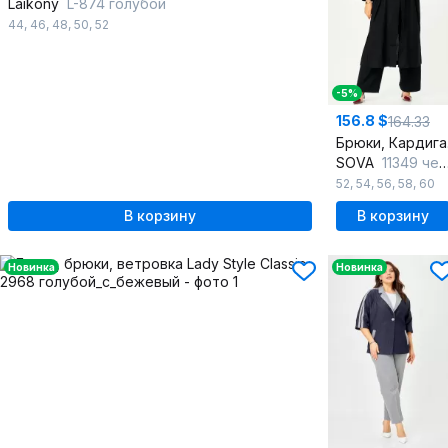
Laikony
L-874 голубой
44
,
46
,
48
,
50
,
52
-5%
156.8 $
164.33
Б
SOVA
11349 черный
52
,
54
,
56
,
58
,
60
В корзину
В корзину
Новинка
Новинка