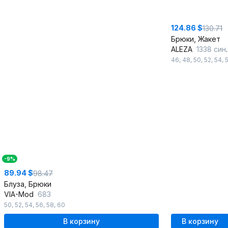
124.86 $
130.71
Брюки, Жакет
ALEZA
1338 синий_светло-серый
46
,
48
,
50
,
52
,
54
,
-9%
89.94 $
98.47
Блуза, Брюки
VIA-Mod
683
50
,
52
,
54
,
56
,
58
,
60
В корзину
В корзину