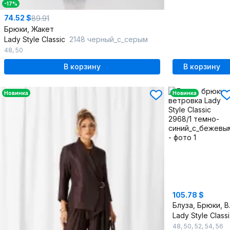
-17%
74.52 $
89.91
Брюки, Жакет
Lady Style Classic
2148 черный_с_серым
48
,
50
В корзину
В корзину
Новинка
Новинка
105.78 $
Блуз
L
48
,
50
,
52
,
54
,
56