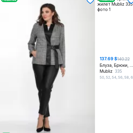
137.69 $
140.22
Блуза, Брюки, Жилет
Mubliz
335
50
,
52
,
54
,
56
,
58
,
6