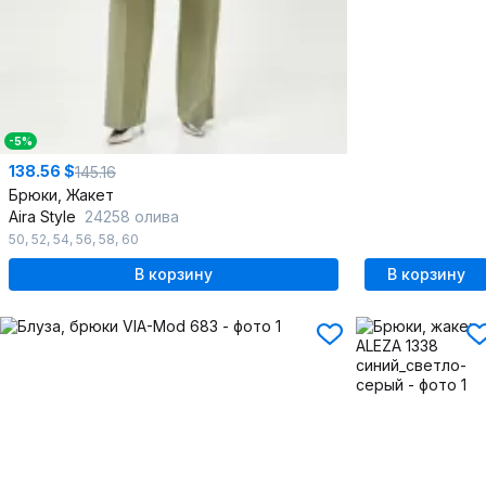
-5%
138.56 $
145.16
Брюки, Жакет
Aira Style
24258 олива
50
,
52
,
54
,
56
,
58
,
60
В корзину
В корзину