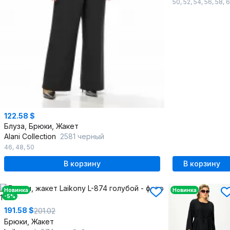
50
,
52
,
54
,
56
,
58
,
6
122.58 $
Блуза, Брюки, Жакет
Alani Collection
2581 черный
46
,
48
,
50
В корзину
В корзину
Новинка
Новинка
-5%
191.58 $
201.02
Брюки, Жакет