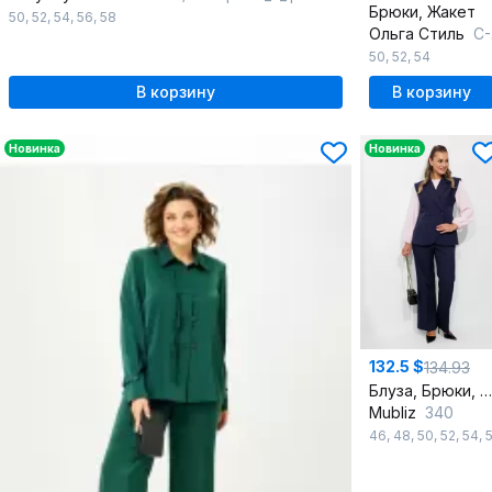
Брюки, Жакет
50
,
52
,
54
,
56
,
58
Ольга Стиль
С-1047 морская-волна
50
,
52
,
54
В корзину
В корзину
Новинка
Новинка
132.5 $
134.93
Блуза, Брюки, Жилет
Mubliz
340
46
,
48
,
50
,
52
,
54
,