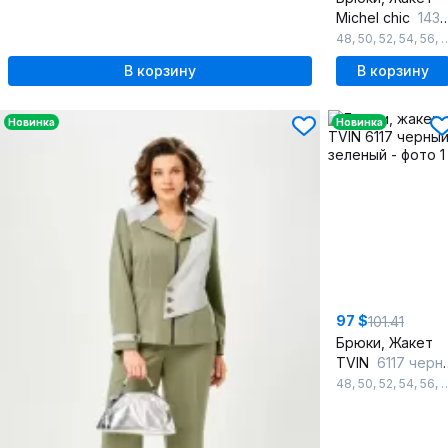
Michel chic
1436/1 бирюза
48
,
50
,
52
,
54
,
56
,
В корзину
В корзину
Новинка
Новинка
97 $
101.41
Брюки, Жакет
TVIN
6117 черный-зеленый
48
,
50
,
52
,
54
,
56
,