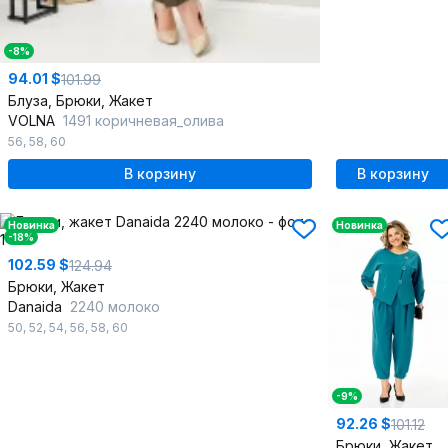
-8%
94.01 $
101.99
Блуза, Брюки, Жакет
VOLNA
1491 коричневая_олива
56
,
58
,
60
В корзину
В корзину
Новинка
Новинка
-18%
102.59 $
124.94
Брюки, Жакет
Danaida
2240 молоко
50
,
52
,
54
,
56
,
58
,
60
-9%
92.26 $
101.12
Брюки, Жакет