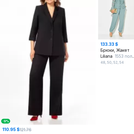
133.33 $
Брюки, Жакет
Liliana
1553 полынь
48
,
50
,
52
,
54
-9%
110.95 $
121.76