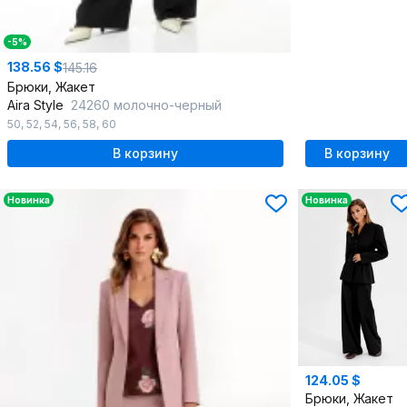
-5%
138.56 $
145.16
Брюки, Жакет
Aira Style
24260 молочно-черный
50
,
52
,
54
,
56
,
58
,
60
В корзину
В корзину
Новинка
Новинка
124.05 $
Брюки, Жакет