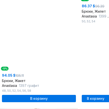
86.37 $
96.39
Брюки, Жилет
Anastasia
1399 лимонный
50
,
52
,
54
-11%
94.05 $
105.11
Брюки, Жакет
Anastasia
1397 графит
48
,
50
,
52
,
54
,
56
,
58
В корзину
В корзину