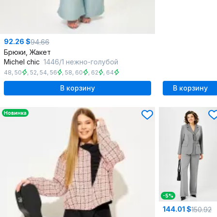
92.26 $
94.66
Брюки, Жакет
Michel chic
1446/1 нежно-голубой
48
,
50
,
52
,
54
,
56
,
58
,
60
,
62
,
64
В корзину
В корзину
Новинка
-5%
144.01 $
150.92