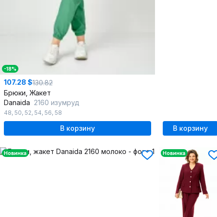
-18%
107.28 $
130.82
Брюки, Жакет
Danaida
2160 изумруд
48
,
50
,
52
,
54
,
56
,
58
В корзину
В корзину
Новинка
Новинка