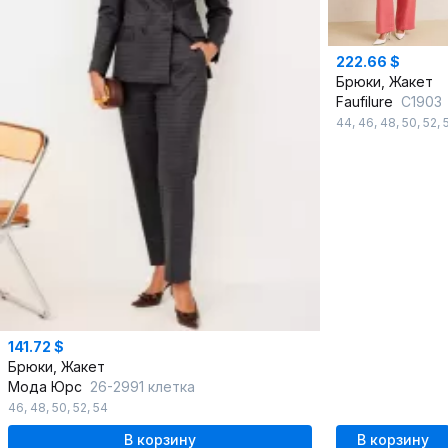
222.66 $
Брюки, Жакет
Faufilure
С1903
44
,
46
,
48
,
50
,
52
,
141.72 $
Брюки, Жакет
Мода Юрс
26-2991 клетка
46
,
48
,
50
,
52
,
54
В корзину
В корзину