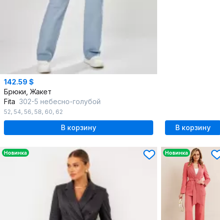
142.59 $
Брюки, Жакет
Fita
302-5 небесно-голубой
52
,
54
,
56
,
58
,
60
,
62
В корзину
В корзину
Новинка
Новинка