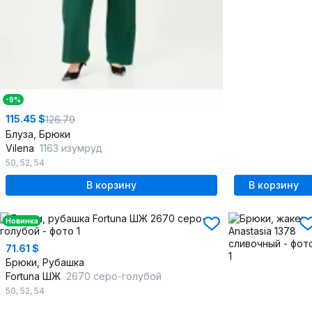
-9%
115.45 $
126.79
Блуза, Брюки
Vilena
1163 изумруд
50
,
52
,
54
В корзину
В корзину
Новинка
71.61 $
Брюки, Рубашка
Fortuna ШЖ
2670 серо-голубой
50
,
52
,
54