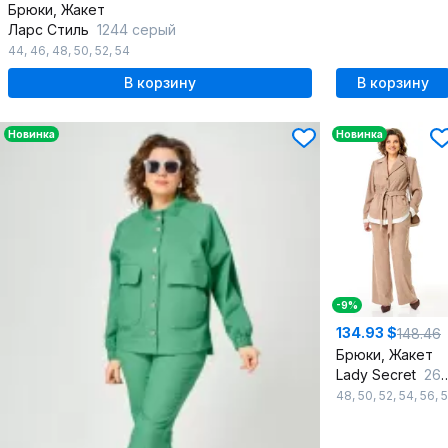
Брюки, Жакет
Ларс Стиль
1244 серый
44
,
46
,
48
,
50
,
52
,
54
В корзину
В корзину
Новинка
Новинка
-9%
134.93 $
148.46
Брюки, Жакет
Lady Secret
26251 бежевый
48
,
50
,
52
,
54
,
56
,