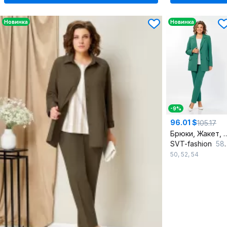
Новинка
Новинка
-9%
96.01 $
105.17
Брюки, Жакет
SVT-fashion
584 морской_бриз
50
,
52
,
54