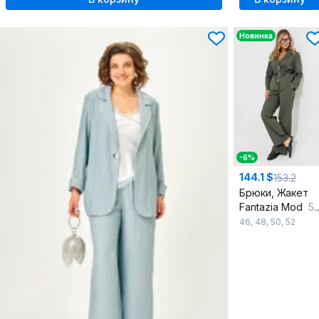
Новинка
-6%
144.1 $
153.2
Брюки, Жакет
Fantazia Mod
5240п
46
,
48
,
50
,
52