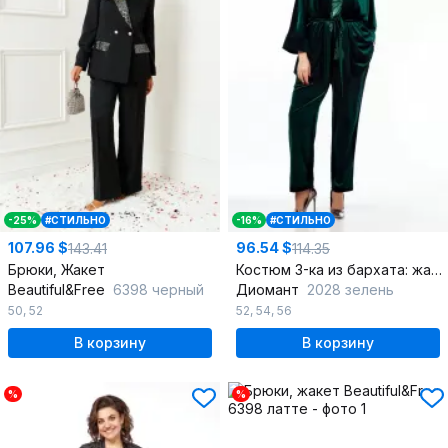
-25%
#СТИЛЬНО
-16%
#СТИЛЬНО
107.96 $
96.54 $
143.41
114.35
Брюки, Жакет
Костюм 3-ка из бархата: жакет-кимоно и свободные брюки
Beautiful&Free
6398 черный
Диомант
2028 зелень
50
,
52
52
,
54
,
56
В корзину
В корзину
%
%