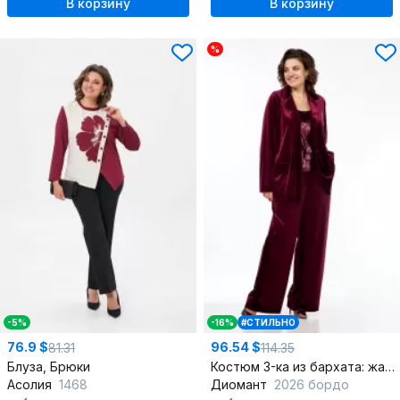
В корзину
В корзину
%
-5%
-16%
#СТИЛЬНО
76.9 $
96.54 $
81.31
114.35
Блуза, Брюки
Костюм 3-ка из бархата: жакет, брюки и майка
Асолия
1468
Диомант
2026 бордо