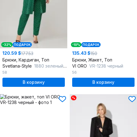
-32%
ПОДАРОК
-10%
ПОДАРОК
120.59 $
135.43 $
177.53
150
Брюки, Кардиган, Топ
Брюки, Жакет, Топ
Svetlana-Style
1880 зеленый+черный
VI ORO
VR-1238 черный
58
56
В корзину
В корзину
%