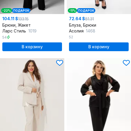
-22%
ПОДАРОК
-11%
ПОДАРОК
104.11 $
72.64 $
133.15
81.31
Брюки, Жакет
Блуза, Брюки
Ларс Стиль
1019
Асолия
1468
52
54
В корзину
В корзину