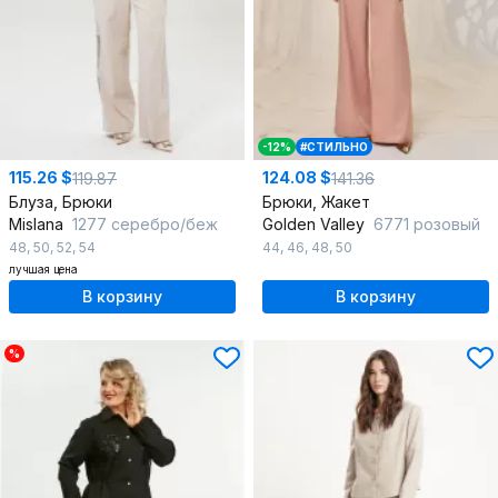
-12%
#СТИЛЬНО
115.26 $
124.08 $
119.87
141.36
Блуза, Брюки
Брюки, Жакет
Mislana
1277 серебро/беж
Golden Valley
6771 розовый
48
,
50
,
52
,
54
44
,
46
,
48
,
50
лучшая цена
В корзину
В корзину
%