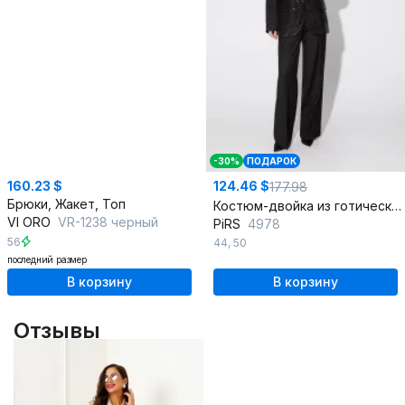
-30%
ПОДАРОК
160.23 $
124.46 $
177.98
Брюки, Жакет, Топ
Костюм-двойка из готического жакета и брюк со стрелками
VI ORO
VR-1238 черный
PiRS
4978
56
44
,
50
последний размер
В корзину
В корзину
Отзывы