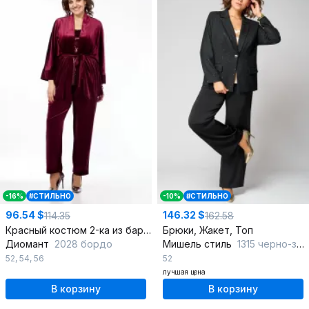
-16%
#СТИЛЬНО
-10%
#СТИЛЬНО
96.54 $
146.32 $
114.35
162.58
Красный костюм 2-ка из бархата на каждый день
Брюки, Жакет, Топ
Диомант
2028 бордо
Мишель стиль
1315 черно-золотой
52
,
54
,
56
52
лучшая цена
В корзину
В корзину