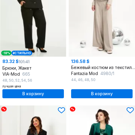
-18%
#СТИЛЬНО
83.32 $
136.58 $
101.41
Бежевый костюм из текстиля с пайетковым жакетом и палаццо
Брюки, Жакет
Fantazia Mod
4980/1
VIA-Mod
665
44
,
46
,
48
,
50
48
,
50
,
52
,
54
,
56
лучшая цена
В корзину
В корзину
%
%