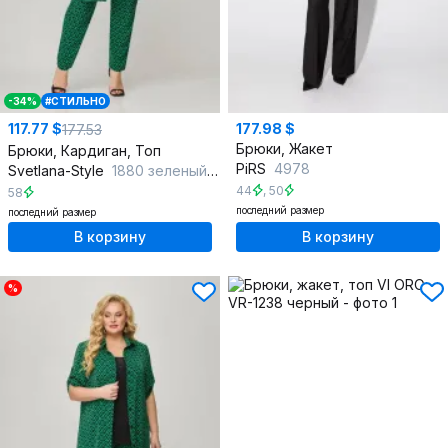
-34%
#СТИЛЬНО
117.77 $
177.98 $
177.53
Брюки, Жакет
Брюки, Кардиган, Топ
PiRS
4978
Svetlana-Style
1880 зеленый+черный
44
,
50
58
последний размер
последний размер
В корзину
В корзину
%