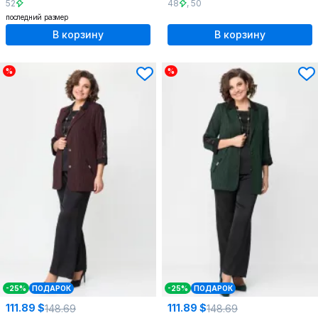
52
48
,
50
последний размер
В корзину
В корзину
%
%
-25%
ПОДАРОК
-25%
ПОДАРОК
111.89 $
111.89 $
148.69
148.69