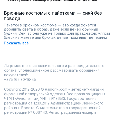
Брючные костюмы с пайетками — сияй без
повода
Пайетки в брючном костюме — это когда хочется
добавить света в образ, даже если вечер обычный
будний. Сейчас они уже не только для праздников: мягкий
блеск на жакете или брюках делает комплект вечерним
за секунду, но при этом вполне уместным днём с базовым
Показать всё
топом. В разделе — модели с пайетками разной
плотности: от мелкого сплошного покрытия до акцентных
вставок на рукавах или лацканах.
Популярны сейчас чёрные, серебристые и шампань — они
переливаются ненавязчиво и подходят почти под любой
Лицо местного исполнительного и распорядительного
оттенок кожи. Брюки чаще прямые или слегка
расклёшенные, чтобы блеск красиво двигался в ходьбе.
органа, уполномоченное рассматривать обращения
Жакет можно носить расстёгнутым — пайетки выглядят
покупателей:
как дорогая ткань, а не как дискотека 90-х.
+375 162 30-18-45
Пайетки крепко пришиты — не осыпаются после
нескольких выходов
Copyright 2012-2026 © Ramonki.com - интернет-магазин
Ткань под ними мягкая, не колется и не тяжёлая
фирменной белорусской одежды. Все права защищены.
Модели с укороченным жакетом особенно эффектны с
ЧТУП «Чиколетта», УНП 291136513. Государственная
кроп-топами или рубашками
регистрация от 12.10.2012 Администрацией Ленинского
Легко комбинировать: только брюки с чёрным
района г. Бреста. Свидетельство о государственной
свитером — уже стильный лук
регистрации № 0061143. Регистрационный номер в