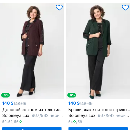
-6%
-6%
140 $
140 $
148.69
148.69
Деловой костюм из текстиля с вставками из сетки и паетками
Брюки, жакет и топ из трикотажа CREP VELVET для женщин
Solomeya Lux
967/942 черный+бордовый
Solomeya Lux
967/942 черный+зеленый
50
,
52
,
56
54
,
58