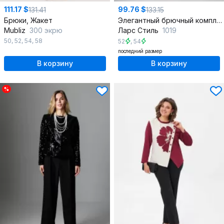
111.17 $
99.76 $
131.41
133.15
Брюки, Жакет
Элегантный брючный комплект из жакета с пайетками и палаццо
Mubliz
300 экрю
Ларс Стиль
1019
50
,
52
,
54
,
58
52
,
54
последний размер
В корзину
В корзину
%