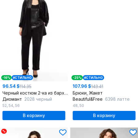
-16%
#СТИЛЬНО
-25%
#СТИЛЬНО
96.54 $
107.96 $
114.35
143.41
Черный костюм 2-ка из бархата с пайетками для наряда
Брюки, Жакет
Диомант
2028 черный
Beautiful&Free
6398 латте
52
,
54
,
56
48
,
50
В корзину
В корзину
%