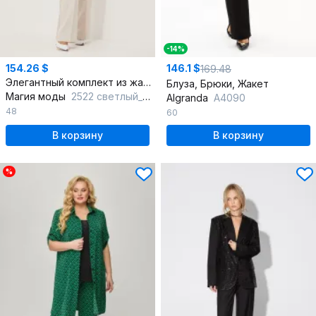
-14%
154.26 $
146.1 $
169.48
Элегантный комплект из жакета и брюк из мерцающей ткани
Блуза, Брюки, Жакет
Магия моды
2522 светлый_беж
Algranda
А4090
48
60
В корзину
В корзину
%