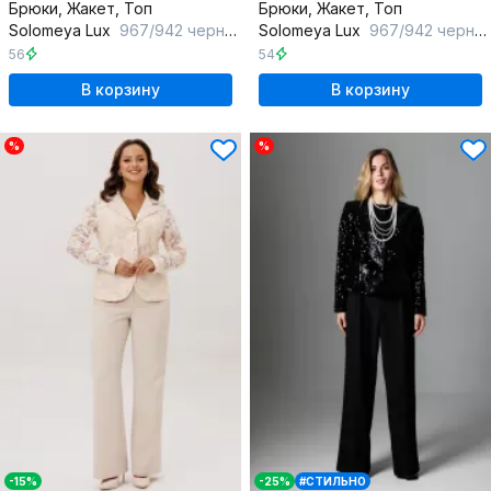
Брюки, Жакет, Топ
Брюки, Жакет, Топ
Solomeya Lux
967/942 черный+бордовый
Solomeya Lux
967/942 черный+зеленый
56
54
В корзину
В корзину
%
%
-15%
-25%
#СТИЛЬНО