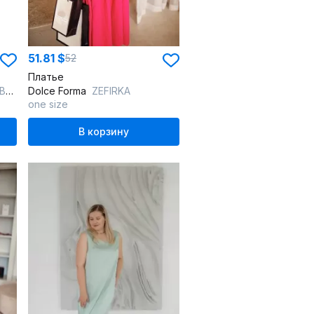
51.81 $
52
Платье
ва
Dolce Forma
ZEFIRKA
one size
В корзину