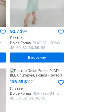
92.7 $
94
Платье
ка
Dolce Forma
PLAT-BEL-KOMB-01_мята
,
,
,
,
,
48
50
52
54
56
58
В корзину
106.35 $
107
Платье
Dolce Forma
PLAT-BEL-04_горчица-хвоя
,
,
,
,
,
48
50
52
54
56
58