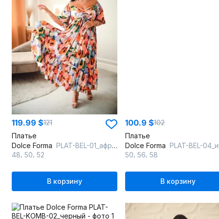
119.99 $
100.9 $
121
102
Платье
Платье
Dolce Forma
PLAT-BEL-01_африка
Dolce Forma
PLAT-BEL-04_изумр
,
,
,
,
48
50
52
50
56
58
В корзину
В корзину