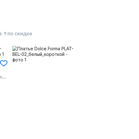
е ↑
по скидке
ый