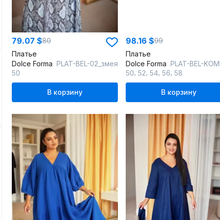
79.07 $
98.16 $
80
99
Платье
Платье
Dolce Forma
PLAT-BEL-02_змея
Dolce Forma
PLAT-BEL-KOMB-02_сли
,
,
,
,
50
50
52
54
56
58
В корзину
В корзину