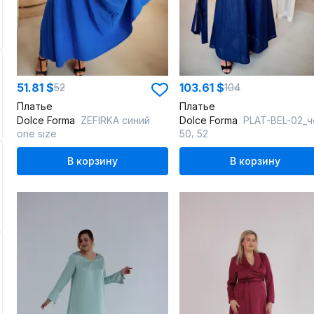
51.81 $
103.61 $
52
104
Платье
Платье
Dolce Forma
ZEFIRKA синий
Dolce Forma
PLAT-BEL-02_черни
,
one size
50
52
В корзину
В корзину