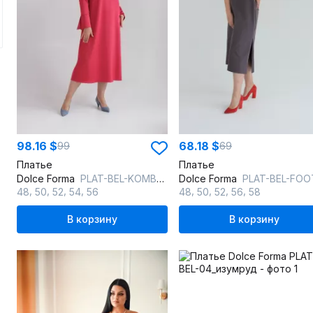
98.16 $
68.18 $
99
69
Платье
Платье
Dolce Forma
PLAT-BEL-KOMB-02_розовый
Dolce Forma
PLAT-BEL-FOOT-01_антрацит
,
,
,
,
,
,
,
,
48
50
52
54
56
48
50
52
56
58
В корзину
В корзину