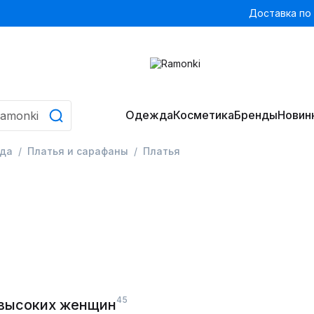
Доставка по
Одежда
Косметика
Бренды
Новин
да
Платья и сарафаны
Платья
45
 высоких женщин