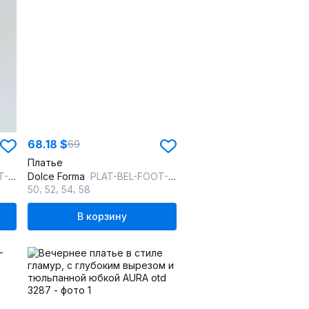
68.18 $
69
Платье
овый
Dolce Forma
PLAT-BEL-FOOT-01_черный
,
,
,
50
52
54
58
В корзину