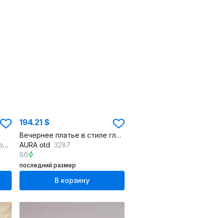
194.21 $
Вечернее платье в стиле гламур, с глубоким вырезом и тюльпанной юбкой
уд
AURA otd
3287
66
последний размер
В корзину