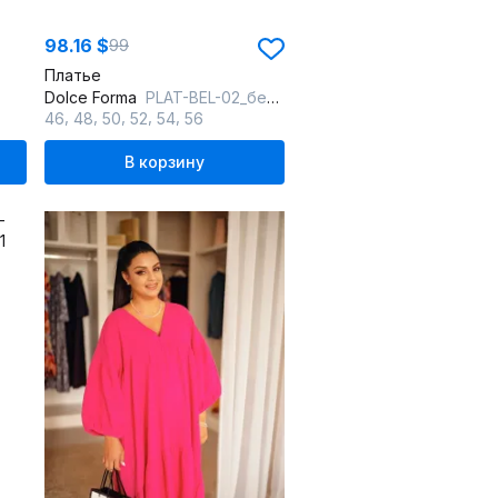
98.16 $
99
Платье
Dolce Forma
PLAT-BEL-02_белый_короткой
,
,
,
,
,
46
48
50
52
54
56
В корзину