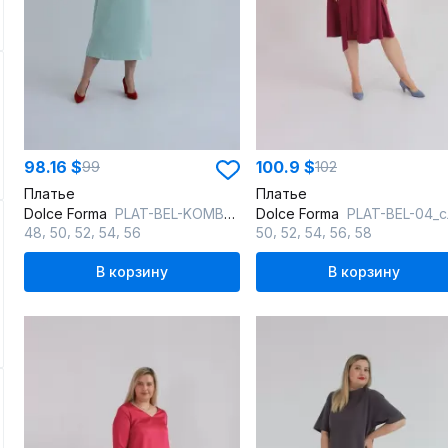
98.16 $
100.9 $
99
102
Платье
Платье
Dolce Forma
PLAT-BEL-KOMB-02_мята
Dolce Forma
PLAT-BEL-04_сли
,
,
,
,
,
,
,
,
48
50
52
54
56
50
52
54
56
58
В корзину
В корзину