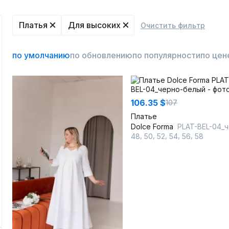
Платья
Для высоких
Очистить фильтр
по умолчанию
по обновлению
по популярности
по цен
106.35 $
107
Платье
Dolce Forma
PLAT-BEL-04_черно-бел
,
,
,
,
,
48
50
52
54
56
58