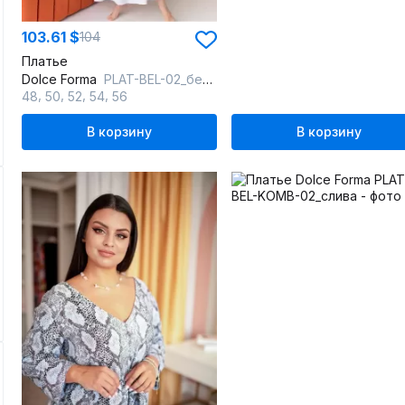
103.61 $
104
Платье
Dolce Forma
PLAT-BEL-02_белый
,
,
,
,
48
50
52
54
56
В корзину
В корзину