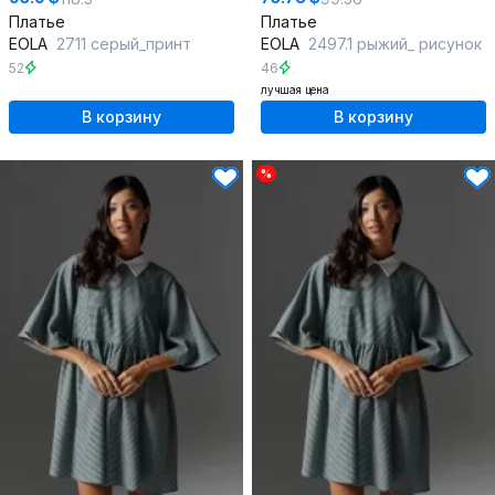
Платье
Платье
EOLA
2711 серый_принт
EOLA
2497.1 рыжий_ рисунок
52
46
лучшая цена
В корзину
В корзину
%