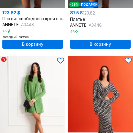
-29%
ПОДАРОК
123.82 $
87.5 $
123.82
Платье свободного кроя с съёмным воротником из текстиля
Платье
ANNETE
A3448
ANNETE
A3448
46
46
последний размер
В корзину
В корзину
%