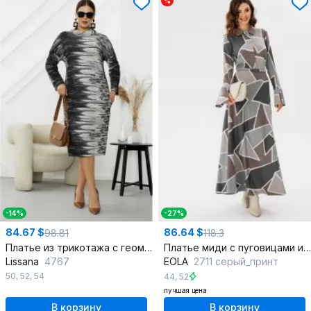
%
-14%
-27%
84.67 $
86.64 $
98.81
118.3
Платье из трикотажа с геометрическими узорами
Платье миди с пуговицами и поясом из костюмной ткани
Lissana
4767
EOLA
2711 серый_принт
50
,
52
,
54
44
,
52
лучшая цена
В корзину
В корзину