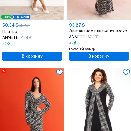
-30%
ПОДАРОК
58.34 $
93.27 $
83.47
Элегантное платье из вискозы с геометрическим принтом
Платье
ANNETE
A3332
ANNETE
A3491
42
42
последний размер
В корзину
В корзину
%