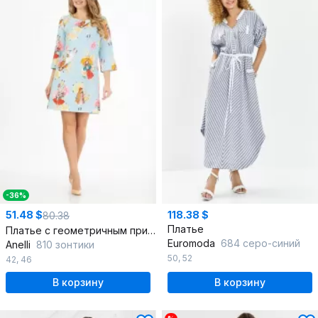
-36%
51.48 $
118.38 $
80.38
Платье
Платье с геометричным принтом и разрезом в юбке
Euromoda
684 серо-синий
Anelli
810 зонтики
50
,
52
42
,
46
В корзину
В корзину