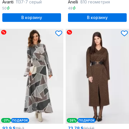
Avanti
1137-7 серый
Anelli
810 геометрия
50
48
В корзину
В корзину
%
%
-21%
ПОДАРОК
-26%
ПОДАРОК
93.9 $
73.78 $
118.3
99.56