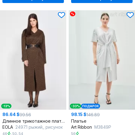
%
-13%
-33%
ПОДАРОК
86.64 $
98.15 $
99.56
146.89
Длинное трикотажное платье миди с карманами и ремнем
Платье
EOLA
2497.1 рыжий_ рисунок
Art Ribbon
M3849P
46
,
50
,
54
56