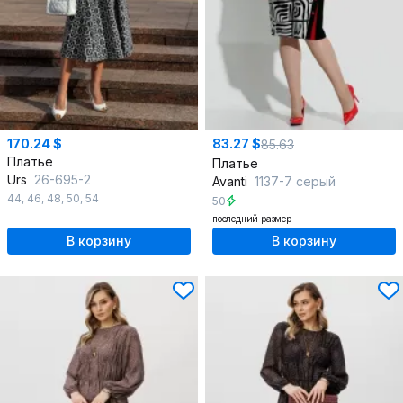
170.24 $
83.27 $
85.63
Платье
Платье
Urs
26-695-2
Avanti
1137-7 серый
44
,
46
,
48
,
50
,
54
50
последний размер
В корзину
В корзину