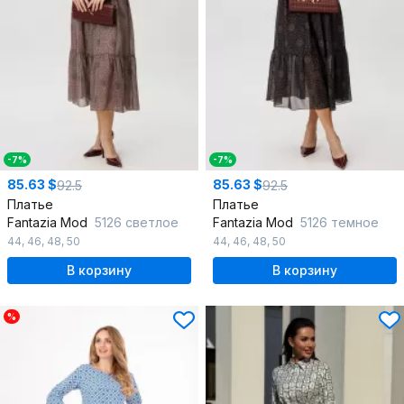
-7%
-7%
85.63 $
85.63 $
92.5
92.5
Платье
Платье
Fantazia Mod
5126 светлое
Fantazia Mod
5126 темное
44
,
46
,
48
,
50
44
,
46
,
48
,
50
В корзину
В корзину
%