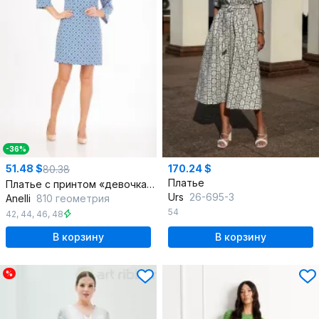
-36%
51.48 $
170.24 $
80.38
Платье
Платье с принтом «девочка с зонтиком» на кружевных вставках
Urs
26-695-3
Anelli
810 геометрия
54
42
,
44
,
46
,
48
В корзину
В корзину
%