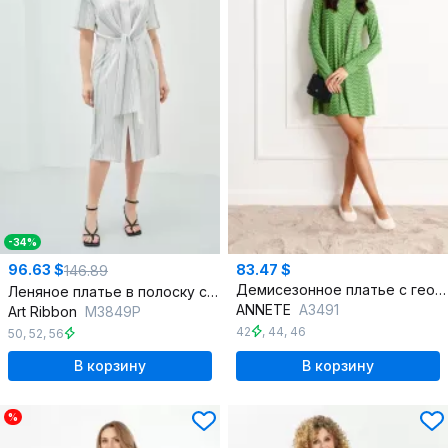
-34%
96.63 $
83.47 $
146.89
Демисезонное платье с геометрическим принтом и овальной горловиной
Леняное платье в полоску с поясом и разрезом, V-образный вырез
ANNETE
A3491
Art Ribbon
M3849P
42
,
44
,
46
50
,
52
,
56
В корзину
В корзину
%