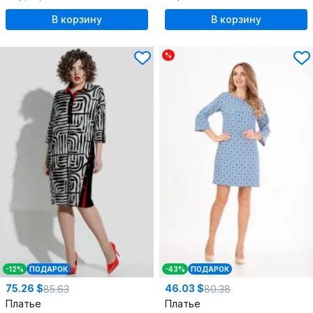
В корзину
В корзину
%
-12%
ПОДАРОК
-43%
ПОДАРОК
75.26 $
46.03 $
85.63
80.38
Платье
Платье