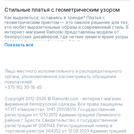
Стильные платья с геометрическим узором
Как выделиться, оставаясь в тренде? Платья с
геометрическим принтом — это смелое решение для тех,
кто любит выразительные образы и современный стиль. В
интернет-магазине Ramonki представлены модели от
белорусских дизайнеров, где четкие линии и яркие узоры
создают динамичный и модный вид.
Показать всё
Что отличает платья с геометрическим принтом:
Визуальная выразительность: узоры добавляют
характер и подчеркивают индивидуальность.
Универсальность: подходят для офиса, прогулок или
особых событий.
Лицо местного исполнительного и распорядительного
Идеальная посадка: разнообразие фасонов и размеров
органа, уполномоченное рассматривать обращения
для любой фигуры.
покупателей:
Цветовые сочетания: от минималистичных
монохромных до ярких контрастных решений.
+375 162 30-18-45
Такие платья — это баланс между смелостью и
Copyright 2012-2026 © Ramonki.com - интернет-магазин
элегантностью, идеальный для тех, кто не боится
экспериментировать. Ramonki предлагает удобство:
фирменной белорусской одежды. Все права защищены.
быстрая доставка по России и примерка перед покупкой.
ЧТУП «Чиколетта», УНП 291136513. Государственная
Выберите платье с геометрическим принтом, чтобы
регистрация от 12.10.2012 Администрацией Ленинского
создать стильный образ, который привлечет внимание и
района г. Бреста. Свидетельство о государственной
останется в памяти!
регистрации № 0061143. Регистрационный номер в
торговом реестре 564352 от 12.09.2023 Администрацией