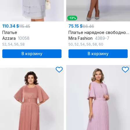
-13%
110.34 $
75.15 $
115.45
86.46
Платье
Платье нарядное свободное из плиссированного текста
Azzara
10058
Mira Fashion
4389-7
52
,
54
,
56
,
58
50
,
52
,
54
,
56
,
58
,
60
В корзину
В корзину