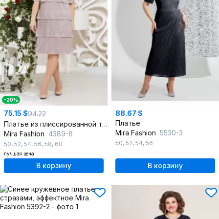
-20%
75.15 $
88.67 $
94.22
Платье
Платье из плиссированной ткани с воланами и цветочным декором
Mira Fashion
5530-3
Mira Fashion
4389-8
50
,
52
,
54
,
56
50
,
52
,
54
,
56
,
58
,
60
лучшая цена
В корзину
В корзину