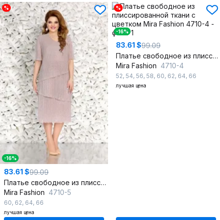
%
%
-16%
83.61 $
99.09
Платье свободное из плиссированной ткани с цветком
Mira Fashion
4710-4
52
,
54
,
56
,
58
,
60
,
62
,
64
,
66
лучшая цена
-16%
83.61 $
99.09
Платье свободное из плиссированной ткани с цветком
Mira Fashion
4710-5
60
,
62
,
64
,
66
лучшая цена