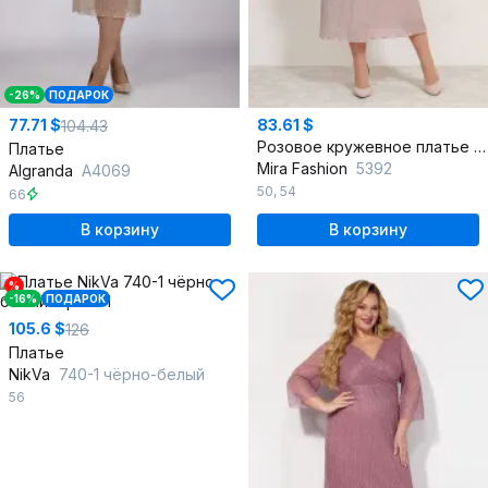
-26%
ПОДАРОК
77.71 $
83.61 $
104.43
Розовое кружевное платье с фестонами, эффектное
Платье
Mira Fashion
5392
Algranda
А4069
50
,
54
66
В корзину
В корзину
%
-16%
ПОДАРОК
105.6 $
126
Платье
NikVa
740-1 чёрно-белый
56