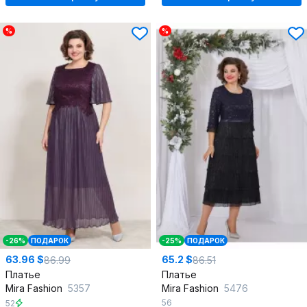
%
%
-26%
ПОДАРОК
-25%
ПОДАРОК
63.96 $
65.2 $
86.99
86.51
Платье
Платье
Mira Fashion
5357
Mira Fashion
5476
56
52