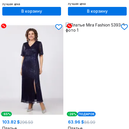
лучшая цена
лучшая цена
В корзину
В корзину
%
%
-65%
-26%
ПОДАРОК
103.82 $
63.96 $
296.59
86.99
Платье
Платье