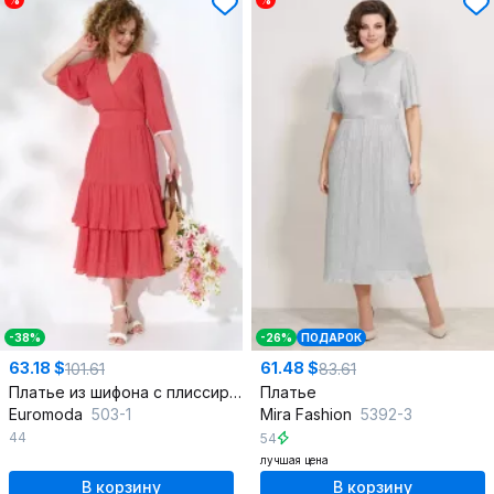
%
%
-38%
-26%
ПОДАРОК
63.18 $
61.48 $
101.61
83.61
Платье из шифона с плиссировкой и воланами для летних прогулок
Платье
Euromoda
503-1
Mira Fashion
5392-3
44
54
лучшая цена
В корзину
В корзину