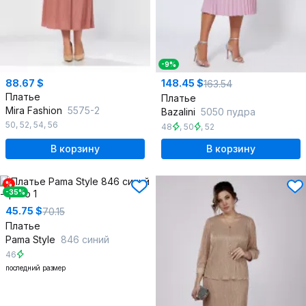
-9%
88.67 $
148.45 $
163.54
Платье
Платье
Mira Fashion
5575-2
Bazalini
5050 пудра
50
,
52
,
54
,
56
48
,
50
,
52
В корзину
В корзину
%
-35%
45.75 $
70.15
Платье
Pama Style
846 синий
46
последний размер