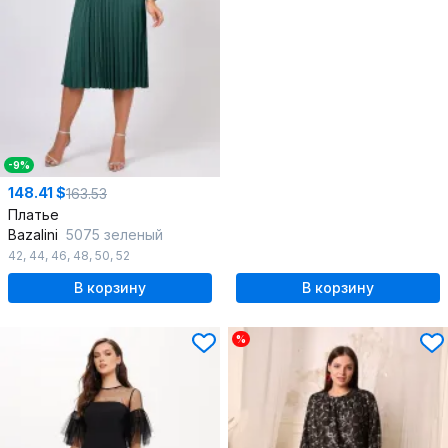
-9%
148.41 $
163.53
Платье
Bazalini
5075 зеленый
42
,
44
,
46
,
48
,
50
,
52
В корзину
В корзину
%