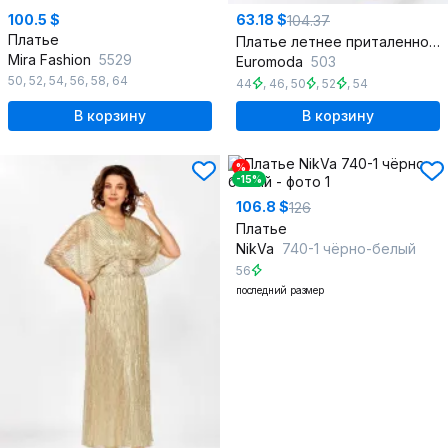
100.5 $
63.18 $
104.37
Платье
Платье летнее приталенное с лифом на запах и воланами
Mira Fashion
5529
Euromoda
503
50
,
52
,
54
,
56
,
58
,
64
44
,
46
,
50
,
52
,
54
В корзину
В корзину
%
-15%
106.8 $
126
Платье
NikVa
740-1 чёрно-белый
56
последний размер