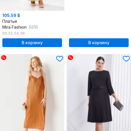
105.59 $
Платье
Mira Fashion
5616
50
,
52
,
54
,
56
В корзину
В корзину
%
%