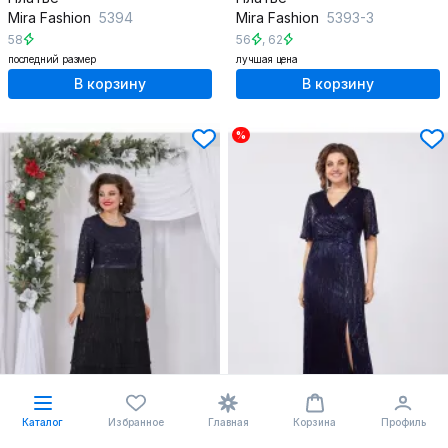
Mira Fashion
5394
Mira Fashion
5393-3
58
56
,
62
последний размер
лучшая цена
В корзину
В корзину
%
Каталог
Избранное
Главная
Корзина
Профиль
-73%
ПОДАРОК