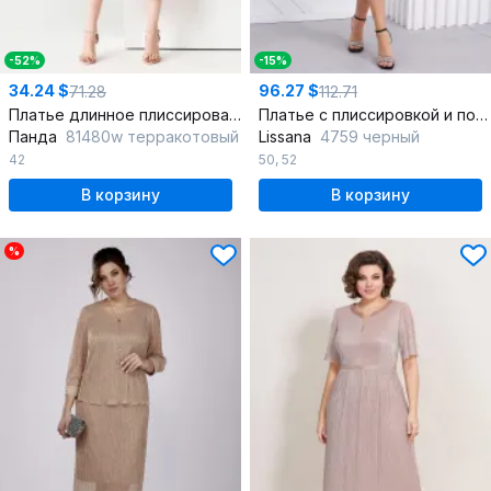
-52%
-15%
34.24 $
96.27 $
71.28
112.71
Платье длинное плиссированное с блестками и бретельками
Платье с плиссировкой и поясом, эффектное и универсальное
Панда
81480w терракотовый
Lissana
4759 черный
42
50
,
52
В корзину
В корзину
%