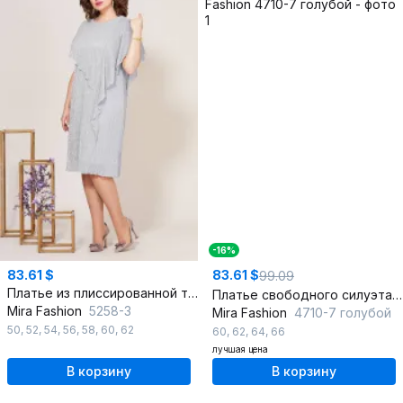
-16%
83.61 $
83.61 $
99.09
Платье из плиссированной ткани на трикотажной основе
Платье свободного силуэта из плиссированной ткани
Mira Fashion
5258-3
Mira Fashion
4710-7 голубой
50
,
52
,
54
,
56
,
58
,
60
,
62
60
,
62
,
64
,
66
лучшая цена
В корзину
В корзину