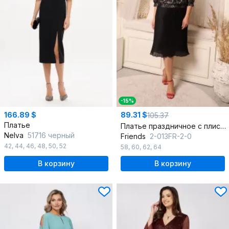
-15%
166.89 $
89.31 $
105.37
Платье
Платье праздничное с плиссированной юбкой гипюровое-шифонное
Nelva
51716 черный
Friends
2-013FR-2-0
42
,
44
,
46
,
48
,
50
,
52
58
,
60
,
62
,
64
В корзину
В корзину