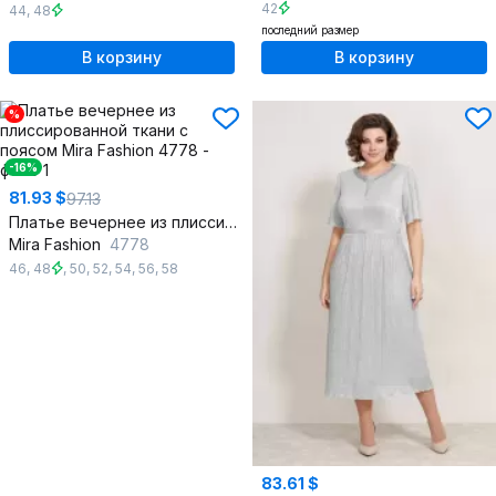
42
44
,
48
последний размер
В корзину
В корзину
%
-16%
81.93 $
97.13
Платье вечернее из плиссированной ткани с поясом
Mira Fashion
4778
46
,
48
,
50
,
52
,
54
,
56
,
58
83.61 $