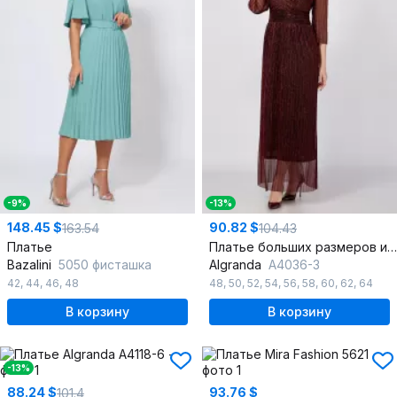
-9%
-13%
148.45 $
90.82 $
163.54
104.43
Платье
Платье больших размеров из плиссированной ткани
Bazalini
5050 фисташка
Algranda
А4036-3
42
,
44
,
46
,
48
48
,
50
,
52
,
54
,
56
,
58
,
60
,
62
,
64
В корзину
В корзину
-13%
88.24 $
93.76 $
101.4