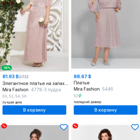
-16%
81.93 $
88.67 $
97.13
Платье
Элегантное платье на запах с плиссировкой и блестками
Mira Fashion
5446
Mira Fashion
4778-3 пудра
52
50
,
52
,
54
,
56
последний размер
лучшая цена
В корзину
В корзину
%
%