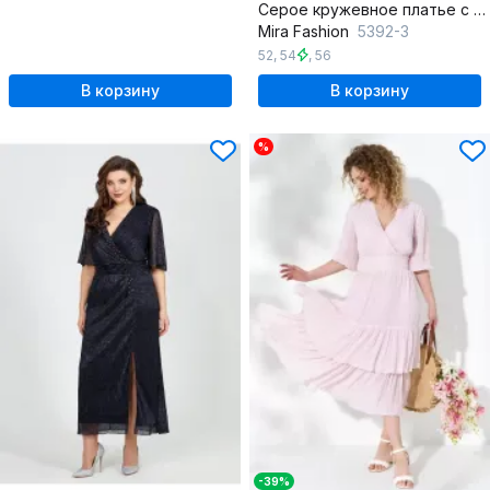
Серое кружевное платье с стразами, нарядное
Mira Fashion
5392-3
52
,
54
,
56
В корзину
В корзину
%
-39%