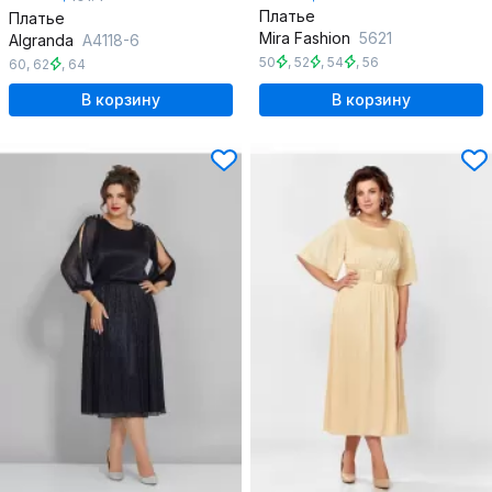
Платье
Платье
Mira Fashion
5621
Algranda
А4118-6
50
,
52
,
54
,
56
60
,
62
,
64
В корзину
В корзину