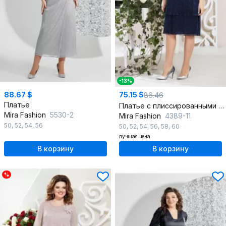
-13%
88.67 $
75.15 $
86.46
Платье
Платье с плиссированными воланами и кокеткой из ткани
Mira Fashion
5530-2
Mira Fashion
4389-11
50
,
52
,
54
,
56
50
,
52
,
54
,
56
,
58
,
60
лучшая цена
В корзину
В корзину
%