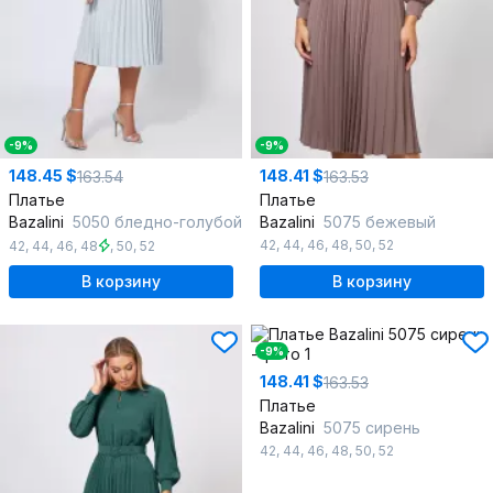
-9%
-9%
148.45 $
148.41 $
163.54
163.53
Платье
Платье
Bazalini
5050 бледно-голубой
Bazalini
5075 бежевый
42
,
44
,
46
,
48
,
50
,
52
42
,
44
,
46
,
48
,
50
,
52
В корзину
В корзину
-9%
148.41 $
163.53
Платье
Bazalini
5075 сирень
42
,
44
,
46
,
48
,
50
,
52