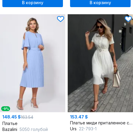
В корзину
В корзину
-9%
148.45 $
153.47 $
163.54
Платье миди приталенное с поясом и плиссированной юбкой
Платье
Urs
22-793-1
Bazalini
5050 голубой