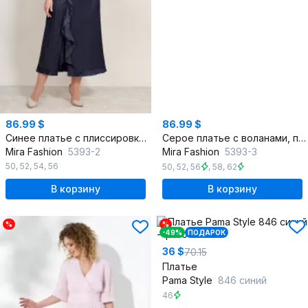
86.99 $
86.99 $
Синее платье с плиссировкой, нарядное и эффектное
Серое платье с воланами, плиссировка, эффектное для мероприятия
Mira Fashion
5393-2
Mira Fashion
5393-3
50
,
52
,
54
,
56
50
,
52
,
56
,
58
,
62
В корзину
В корзину
%
%
-49%
ПОДАРОК
36 $
70.15
Платье
Pama Style
846 синий
46