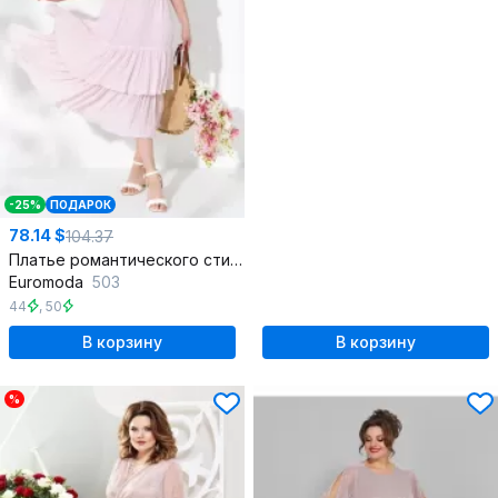
-25%
ПОДАРОК
78.14 $
104.37
Платье романтического стиля с шифоном и воланами
Euromoda
503
44
,
50
В корзину
В корзину
%