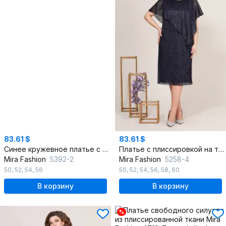
83.61 $
83.61 $
Синее кружевное платье с стразами, эффектное
Платье с плиссировкой на трикотажной подкладке, нарядное
Mira Fashion
5392-2
Mira Fashion
5258-4
50
,
52
,
54
,
56
50
,
52
,
54
,
56
,
58
,
60
В корзину
В корзину
%