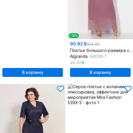
-13%
90.82 $
104.43
Платье большого размера с плиссировкой и декольте на запах
Algranda
А4036-1
48
,
62
В корзину
В корзину