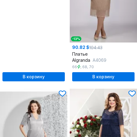
-13%
90.82 $
104.43
Платье
Algranda
А4069
66
,
68
,
70
В корзину
В корзину