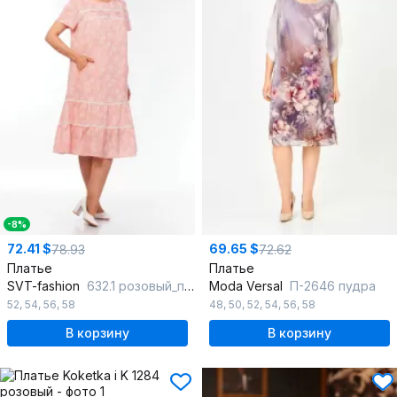
-8%
72.41 $
69.65 $
78.93
72.62
Платье
Платье
SVT-fashion
632.1 розовый_персик
Moda Versal
П-2646 пудра
52
,
54
,
56
,
58
48
,
50
,
52
,
54
,
56
,
58
В корзину
В корзину