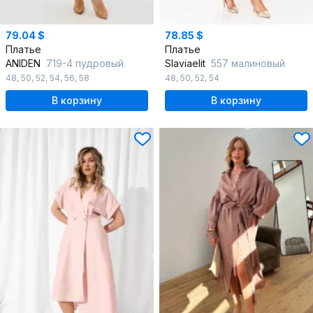
79.04 $
78.85 $
Платье
Платье
ANIDEN
719-4 пудровый
Slaviaelit
557 малиновый
48
,
50
,
52
,
54
,
56
,
58
48
,
50
,
52
,
54
В корзину
В корзину