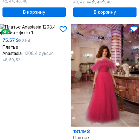
42
,
44
,
46
,
48
40
,
42
,
44
,
46
,
48
В корзину
В корзину
-8%
75.57 $
82.54
Платье
Anastasia
1208.4 фуксия
48
,
50
,
52
181.19 $
Платье