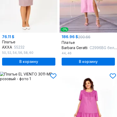
-7%
76.11 $
186.96 $
200.66
Платье
Платье
AXXA
55232
Barbara Geratti
С2996BG белый/розовый
50
,
52
,
54
,
56
,
58
,
60
44
,
46
В корзину
В корзину