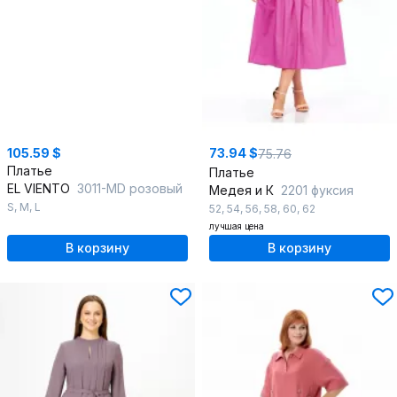
105.59 $
73.94 $
75.76
Платье
Платье
EL VIENTO
3011-MD розовый
Медея и К
2201 фуксия
S
,
M
,
L
52
,
54
,
56
,
58
,
60
,
62
лучшая цена
В корзину
В корзину