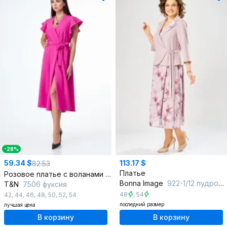
-28%
59.34 $
113.17 $
82.53
Платье
Розовое платье с воланами и крыльями юбки из плотной ткани
Bonna Image
922-1/12 пудровый
T&N
7506 фуксия
48
,
54
42
,
44
,
46
,
48
,
50
,
52
,
54
последний размер
лучшая цена
В корзину
В корзину