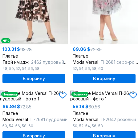
-9%
103.31 $
69.86 $
113.28
72.85
Платье
Платье
Твой имидж
2462 пудровый_с_принтом
Moda Versal
П-2681 серо-розовый
48
,
50
,
52
,
54
,
56
,
58
52
,
54
,
56
,
58
,
60
В корзину
В корзину
Новинка
Новинка
69.86 $
58.19 $
72.85
60.56
Платье
Платье
Moda Versal
П-2681 пудровый
Moda Versal
П-2642 розовый
50
,
54
,
56
,
58
,
60
50
,
52
,
54
,
56
,
58
В корзину
В корзину