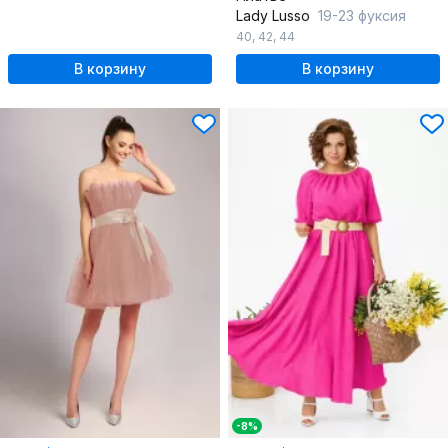
Lady Lusso
19-23 фуксия
40
,
42
,
44
В корзину
В корзину
-8%