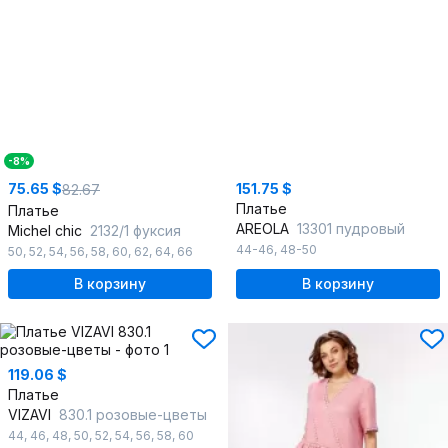
-8%
75.65 $
151.75 $
82.67
Платье
Платье
AREOLA
13301 пудровый
Michel chic
2132/1 фуксия
44-46
,
48-50
50
,
52
,
54
,
56
,
58
,
60
,
62
,
64
,
66
В корзину
В корзину
119.06 $
Платье
VIZAVI
830.1 розовые-цветы
44
,
46
,
48
,
50
,
52
,
54
,
56
,
58
,
60