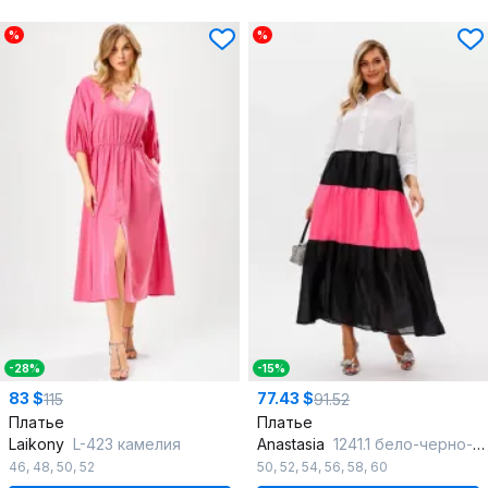
%
%
-28%
-15%
83 $
77.43 $
115
91.52
Платье
Платье
Laikony
L-423 камелия
Anastasia
1241.1 бело-черно-розовый
46
,
48
,
50
,
52
50
,
52
,
54
,
56
,
58
,
60