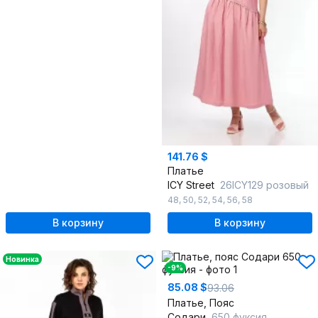
141.76 $
Платье
ICY Street
26ICY129 розовый
48
,
50
,
52
,
54
,
56
,
58
В корзину
В корзину
Новинка
-9%
85.08 $
93.06
Платье, Пояс
Содари
650 фуксия