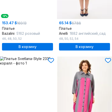
-9%
153.47 $
65.14 $
169.13
67.88
Платье
Платье
Bazalini
5162 розовый
Anelli
1882 английский_сад
46
,
48
,
50
,
52
48
,
50
,
52
,
54
В корзину
В корзину