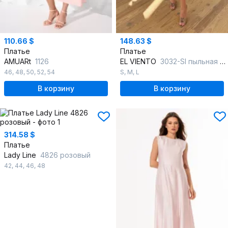
110.66 $
148.63 $
Платье
Платье
AMUARt
1126
EL VIENTO
3032-SI пыльная роза
46
,
48
,
50
,
52
,
54
S
,
M
,
L
В корзину
В корзину
314.58 $
Платье
Lady Line
4826 розовый
42
,
44
,
46
,
48