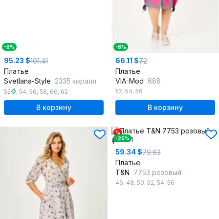
-6%
-8%
95.23 $
66.11 $
101.41
72
Платье
Платье
Svetlana-Style
2335 коралл
VIA-Mod
688
52
,
54
,
56
52
,
54
,
56
,
58
,
60
,
62
В корзину
В корзину
%
-25%
59.34 $
79.63
Платье
T&N
7753 розовый
46
,
48
,
50
,
52
,
54
,
56