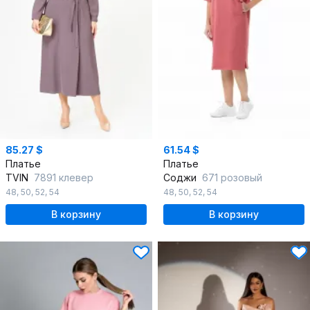
85.27 $
61.54 $
Платье
Платье
TVIN
7891 клевер
Соджи
671 розовый
48
,
50
,
52
,
54
48
,
50
,
52
,
54
В корзину
В корзину