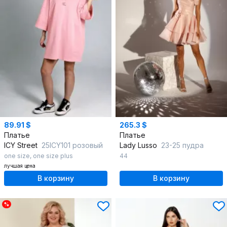
89.91 $
265.3 $
Платье
Платье
ICY Street
25ICY101 розовый
Lady Lusso
23-25 пудра
one size
,
one size plus
44
лучшая цена
В корзину
В корзину
%