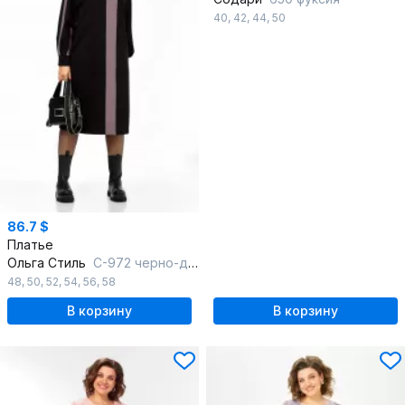
40
,
42
,
44
,
50
86.7 $
Платье
Ольга Стиль
С-972 черно-дымчато_розовый
48
,
50
,
52
,
54
,
56
,
58
В корзину
В корзину