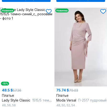
Новинка
Новинка
-15%
48.5 $
75.74 $
57.36
79.03
Платье
Платье
Lady Style Classic
1515/5 темно-синий_с_ розовым
Moda Versal
П-2517 пудровый
48
,
56
,
58
48
,
50
,
52
,
54