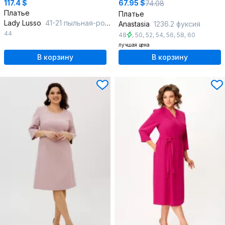
117.4 $
67.95 $
74.08
Платье
Платье
Lady Lusso
41-21 пыльная-роза
Anastasia
1236.2 фуксия
44
48
,
50
,
52
,
54
,
56
,
58
,
60
лучшая цена
В корзину
В корзину