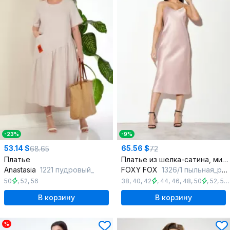
-23%
-9%
53.14 $
65.56 $
68.65
72
Платье
Платье из шелка-сатина, миди, прилегающий силуэт, регулируемые бретели
Anastasia
1221 пудровый_
FOXY FOX
1326/1 пыльная_роза
50
,
52
,
56
38
,
40
,
42
,
44
,
46
,
48
,
50
,
52
,
54
В корзину
В корзину
%