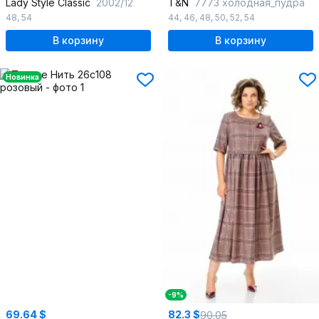
Lady Style Classic
2002/12
T&N
7773 холодная_пудра
48
,
54
44
,
46
,
48
,
50
,
52
,
54
В корзину
В корзину
Новинка
-9%
69.64 $
82.3 $
90.05