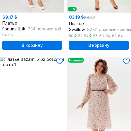
-6%
69.17 $
83.19 $
88.47
Платье
Платье
Fortuna ШЖ
734 персиковый
Swallow
827.11 розовые-пионы
54
,
56
50
,
52
,
54
,
56
,
58
,
60
,
62
,
64
В корзину
В корзину
Новинка