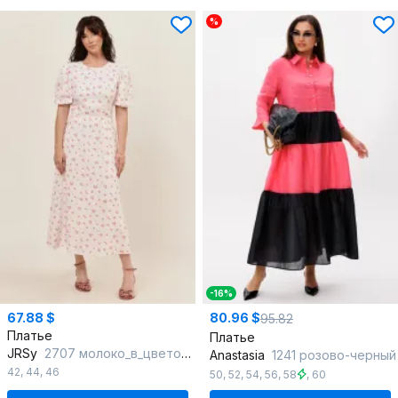
%
-16%
67.88 $
80.96 $
95.82
Платье
Платье
JRSy
2707 молоко_в_цветочек
Anastasia
1241 розово-черный
42
,
44
,
46
50
,
52
,
54
,
56
,
58
,
60