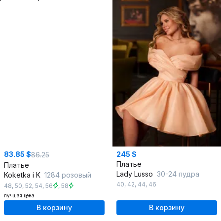
83.85 $
245 $
86.25
Платье
Платье
Lady Lusso
30-24 пудра
Koketka i K
1284 розовый
40
,
42
,
44
,
46
48
,
50
,
52
,
54
,
56
,
58
лучшая цена
В корзину
В корзину