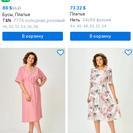
86 $
73.32 $
91.21
Платье
Бусы, Платье
Нить
24с64 фуксия
T&N
7774 холодная_розовый
44
,
46
,
48
,
50
,
52
,
54
48
,
50
,
52
,
54
,
56
,
58
В корзину
В корзину