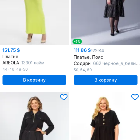
-9%
151.75 $
111.86 $
122.84
Платье
Платье, Пояс
AREOLA
13301 лайм
Содари
662 черное_в_белый_горошек
44-46
,
48-50
50
,
54
,
60
В корзину
В корзину