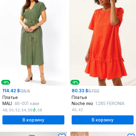
-9%
-8%
114.42 $
80.33 $
125.6
87.02
Платье
Платье
MALI
46-001 хаки
Noche mio
1.285 FERONIA
40
,
42
48
,
50
,
52
,
54
,
56
,
58
В корзину
В корзину