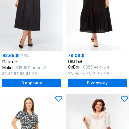
93.65 $
79.06 $
97.88
Платье
Платье
СиБон
0385 черный
Matini
3.1808/1 черный
52
,
54
,
56
,
58
,
60
,
62
,
64
50
,
52
,
54
,
56
,
58
,
60
В корзину
В корзину