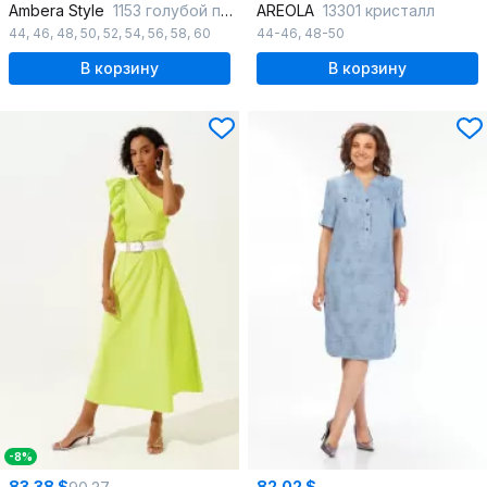
Ambera Style
1153 голубой полоска
AREOLA
13301 кристалл
44
,
46
,
48
,
50
,
52
,
54
,
56
,
58
,
60
44-46
,
48-50
В корзину
В корзину
-8%
83.38 $
82.02 $