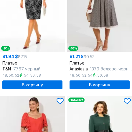
-6%
-10%
81.94 $
81.21 $
87.15
90.53
Платье
Платье
T&N
7767 черный
Anastasia
1379 бежево-черный
48
,
50
,
52
,
54
,
56
,
58
48
,
50
,
52
,
54
,
56
,
58
В корзину
В корзину
Новинка