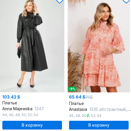
-8%
103.42 $
65.64 $
71.5
Платье
Платье
Anna Majewska
1247
Anastasia
1235 абстрактный_принт(молочно-оранжевый)
44
,
46
,
48
,
50
,
52
,
54
46
,
48
,
50
,
52
,
54
В корзину
В корзину