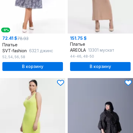
-8%
72.41 $
151.75 $
78.93
Платье
Платье
AREOLA
13301 мускат
SVT-fashion
632.1 джинс
44-46
,
48-50
52
,
54
,
56
,
58
В корзину
В корзину