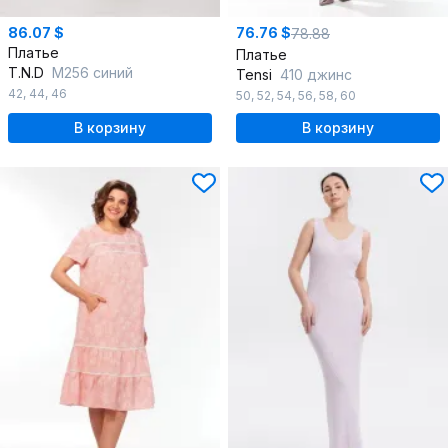
86.07 $
76.76 $
78.88
Платье
Платье
T.N.D
М256 синий
Tensi
410 джинс
42
,
44
,
46
50
,
52
,
54
,
56
,
58
,
60
В корзину
В корзину