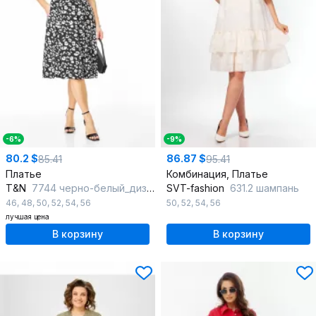
-6%
-9%
80.2 $
86.87 $
85.41
95.41
Платье
Комбинация, Платье
T&N
7744 черно-белый_дизайн
SVT-fashion
631.2 шампань
46
,
48
,
50
,
52
,
54
,
56
50
,
52
,
54
,
56
лучшая цена
В корзину
В корзину