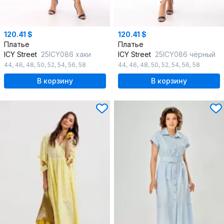
120.41 $
120.41 $
Платье
Платье
ICY Street
25ICY086 хаки
ICY Street
25ICY086 чёрный
44
,
46
,
48
,
50
,
52
,
54
,
56
,
58
44
,
46
,
48
,
50
,
52
,
54
,
56
,
58
В корзину
В корзину