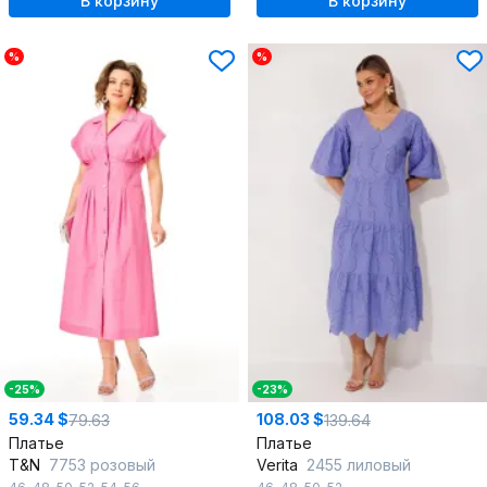
В корзину
В корзину
%
%
-25%
-23%
59.34 $
108.03 $
79.63
139.64
Платье
Платье
T&N
7753 розовый
Verita
2455 лиловый