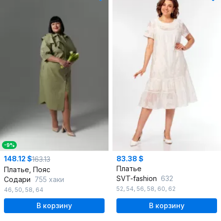
-9%
148.12 $
83.38 $
163.13
Платье
Платье, Пояс
SVT-fashion
632
Содари
755 хаки
52
,
54
,
56
,
58
,
60
,
62
46
,
50
,
58
,
64
В корзину
В корзину