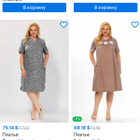
В корзину
В корзину
-7%
75.14 $
68.18 $
77.02
73.16
Платье
Платье