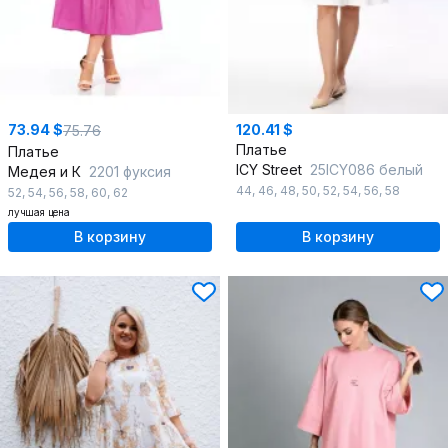
73.94 $
120.41 $
75.76
Платье
Платье
ICY Street
25ICY086 белый
Медея и К
2201 фуксия
44
,
46
,
48
,
50
,
52
,
54
,
56
,
58
52
,
54
,
56
,
58
,
60
,
62
лучшая цена
В корзину
В корзину