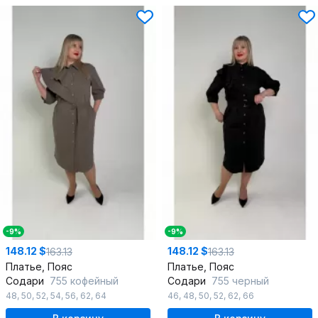
-9%
-9%
148.12 $
148.12 $
163.13
163.13
Платье, Пояс
Платье, Пояс
Содари
755 кофейный
Содари
755 черный
48
,
50
,
52
,
54
,
56
,
62
,
64
46
,
48
,
50
,
52
,
62
,
66