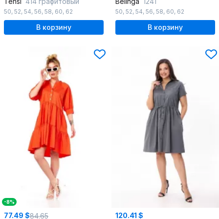
Tensi
414 графитовый
Belinga
1241
50
,
52
,
54
,
56
,
58
,
60
,
62
50
,
52
,
54
,
56
,
58
,
60
,
62
В корзину
В корзину
-8%
77.49 $
120.41 $
84.65