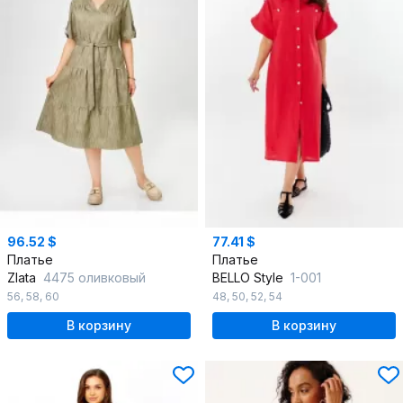
96.52 $
77.41 $
Платье
Платье
Zlata
4475 оливковый
BELLO Style
1-001
56
,
58
,
60
48
,
50
,
52
,
54
В корзину
В корзину