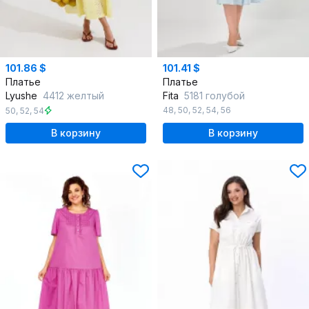
101.86 $
101.41 $
Платье
Платье
Lyushe
4412 желтый
Fita
5181 голубой
48
,
50
,
52
,
54
,
56
50
,
52
,
54
В корзину
В корзину