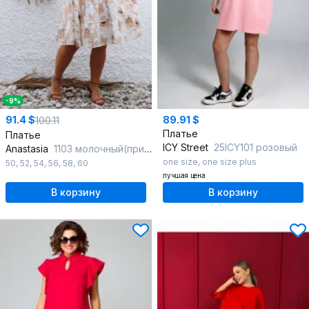
-9%
91.4 $
89.91 $
100.11
Платье
Платье
ICY Street
25ICY101 розовый
Anastasia
1103 молочный(принт_цветы)
one size
,
one size plus
50
,
52
,
54
,
56
,
58
,
60
лучшая цена
В корзину
В корзину