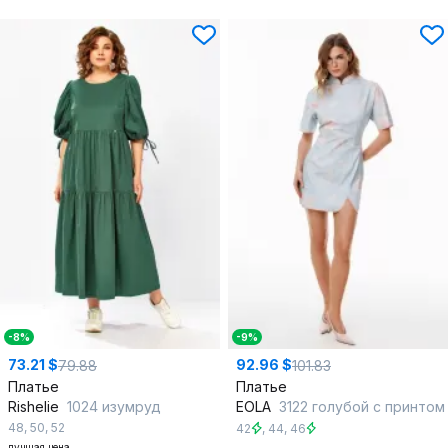
-8%
-9%
73.21 $
92.96 $
79.88
101.83
Платье
Платье
Rishelie
1024 изумруд
EOLA
3122 голубой с принтом
48
,
50
,
52
42
,
44
,
46
лучшая цена