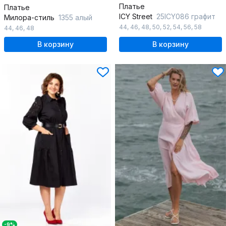
Платье
Платье
ICY Street
25ICY086 графит
Милора-стиль
1355 алый
44
,
46
,
48
,
50
,
52
,
54
,
56
,
58
44
,
46
,
48
В корзину
В корзину
-9%