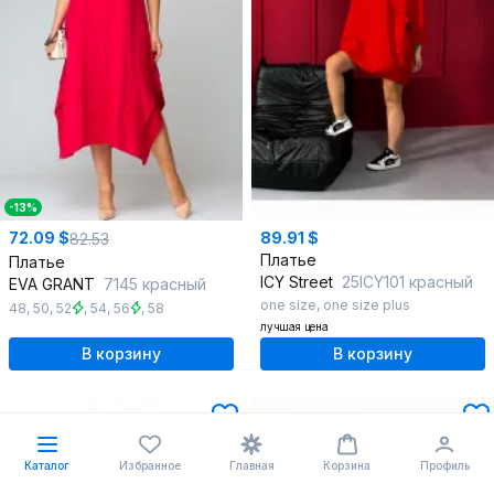
-13%
72.09 $
89.91 $
82.53
Платье
Платье
ICY Street
25ICY101 красный
EVA GRANT
7145 красный
one size
,
one size plus
48
,
50
,
52
,
54
,
56
,
58
лучшая цена
В корзину
В корзину
Каталог
Избранное
Главная
Корзина
Профиль