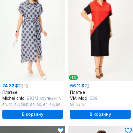
-8%
74.32 $
66.11 $
76.18
72
Платье
Платье
Michel chic
993/3 крупный_горох
VIA-Mod
689
50
,
52
,
54
50
,
52
,
54
,
56
,
58
,
60
,
62
,
64
,
66
,
68
В корзину
В корзину