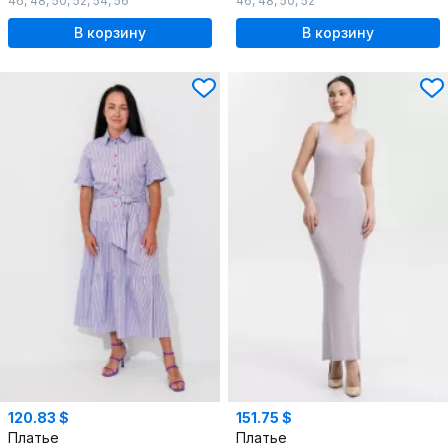
46
,
48
,
50
,
52
,
54
,
56
46
,
48
,
50
,
52
В корзину
В корзину
120.83 $
151.75 $
Платье
Платье