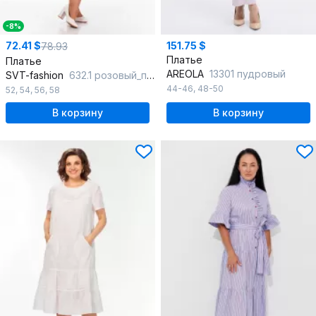
-8%
72.41 $
151.75 $
78.93
Платье
Платье
AREOLA
13301 пудровый
SVT-fashion
632.1 розовый_персик
44-46
,
48-50
52
,
54
,
56
,
58
В корзину
В корзину