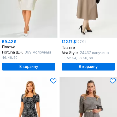
59.42 $
122.17 $
127.91
Платье
Платье
Fortuna ШЖ
369 молочный
Aira Style
24437 капучино
46
,
48
,
50
50
,
52
,
54
,
56
,
58
,
60
В корзину
В корзину