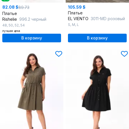
82.08 $
105.59 $
89.73
Платье
Платье
EL VIENTO
3011-MD розовый
Rishelie
996.2 черный
S
,
M
,
L
48
,
50
,
52
,
54
лучшая цена
В корзину
В корзину