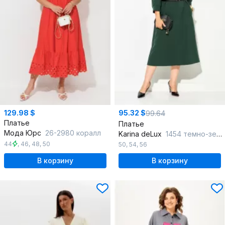
129.98 $
95.32 $
99.64
Платье
Платье
Мода Юрс
26-2980 коралл
Karina deLux
1454 темно-зеленый
44
,
46
,
48
,
50
50
,
54
,
56
В корзину
В корзину