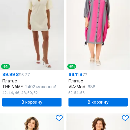
-6%
-8%
89.99 $
66.11 $
95.77
72
Платье
Платье
THE NAME
2402 молочный
VIA-Mod
688
42
,
44
,
46
,
48
,
50
,
52
52
,
54
,
56
В корзину
В корзину