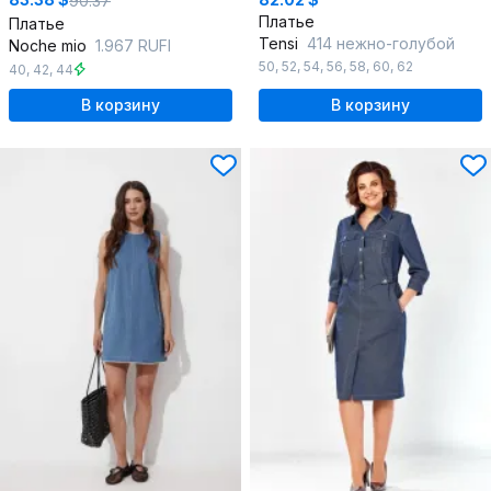
90.37
Платье
Платье
Tensi
414 нежно-голубой
Noche mio
1.967 RUFI
50
,
52
,
54
,
56
,
58
,
60
,
62
40
,
42
,
44
В корзину
В корзину