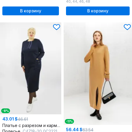
40
,
44
,
46
,
48
В корзину
В корзину
-8%
43.01 $
46.61
-11%
Платье с разрезом и карманами из трикотажа с воротником
56.44 $
63.54
Полесье
С4718-20 0С2221-Д43 164 т.синий