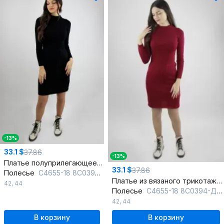
-13%
33.1 $
37.86
-13%
Платье полуприлегающее из хлопка с воротником стойка
33.1 $
37.86
Полесье
С4655-18 8С0394-Д43 164 черный_антрацит
Платье из вязаного трикотажа с воротником стойка
42
,
44
Полесье
С4655-18 8С0394-Д43 164 бордовая_роза
42
,
44
В корзину
В корзину