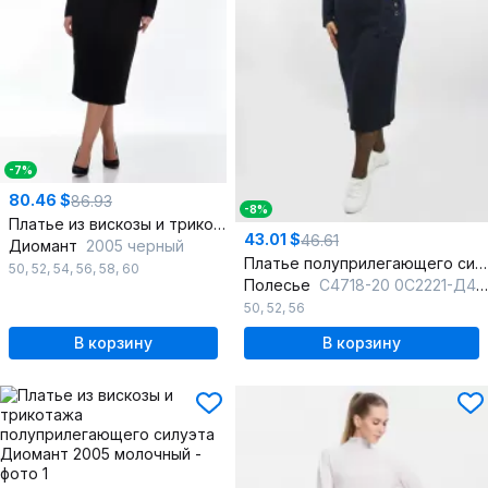
-7%
80.46 $
86.93
-8%
Платье из вискозы и трикотажа с разрезом и без пояса
43.01 $
46.61
Диомант
2005 черный
Платье полуприлегающего силуэта из трикотажа с декором
50
,
52
,
54
,
56
,
58
,
60
Полесье
С4718-20 0С2221-Д43 164 м.синий
50
,
52
,
56
В корзину
В корзину