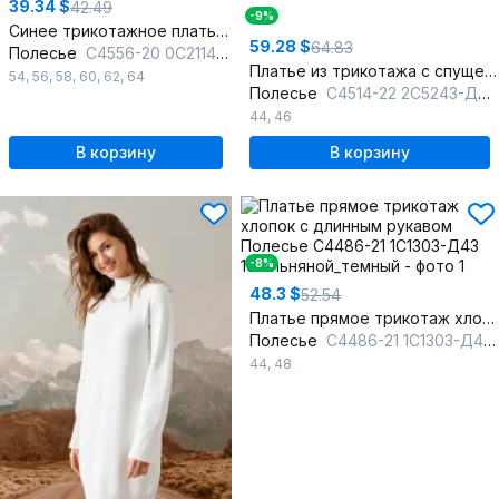
39.34 $
42.49
-9%
Синее трикотажное платье с разрезом и стойкой
59.28 $
64.83
Полесье
С4556-20 0С2114-Д43 164 морской_синий
Платье из трикотажа с спущенной линией плеча и бейкой
54
,
56
,
58
,
60
,
62
,
64
Полесье
С4514-22 2С5243-Д43 170 десерт__17-1927
44
,
46
В корзину
В корзину
-8%
48.3 $
52.54
Платье прямое трикотаж хлопок с длинным рукавом
Полесье
С4486-21 1С1303-Д43 164 льняной_темный
44
,
48