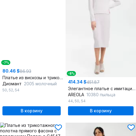
-7%
80.46 $
86.93
-8%
Платье из вискозы и трикотажа полуприлегающего силуэта
414.34 $
451.87
Диомант
2005 молочный
Элегантное платье с имитацией костюма из кашемира
50
,
52
,
54
AREOLA
10380 пыльца
44
,
50
,
54
В корзину
В корзину