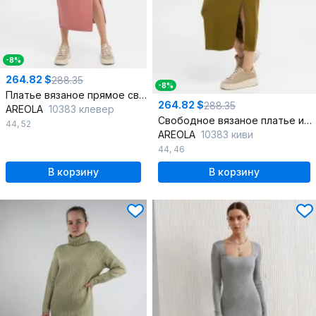
-8%
264.82 $
288.35
-8%
Платье вязаное прямое свободное с разрезом
264.82 $
288.35
AREOLA
10383 клевер
Свободное вязаное платье из пряжи с разрезом
44
,
52
AREOLA
10383 киви
44
,
46
В корзину
В корзину