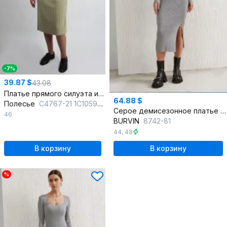
-7%
39.87 $
43.08
Платье прямого силуэта из вязки шерсть демисезон
64.88 $
Полесье
С4767-21 1С1059-Д43 164 льняной
Серое демисезонное платье из вискозы и трикотажа
46
BURVIN
8742-81
44
,
48
В корзину
В корзину
%