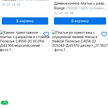
Демисезонное платье с разрезом из трикотажа
50
,
52
,
54
,
56
Romgil
РВ0087-ШЕ5 соломенный
42
,
44
,
46
,
48
В корзину
В корзину
-7%