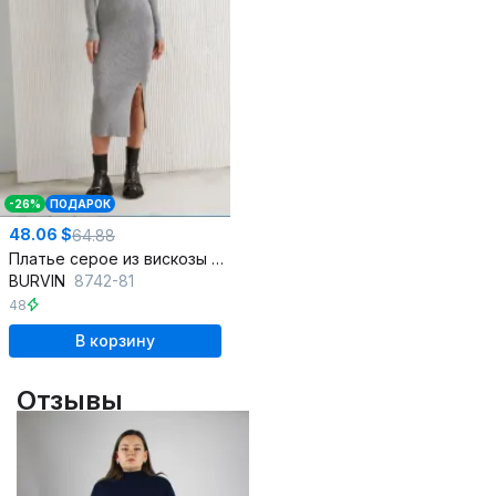
-26%
ПОДАРОК
48.06 $
64.88
Платье серое из вискозы с коротким рукавом в стиле кэжуал
BURVIN
8742-81
48
В корзину
Отзывы