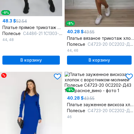
-8%
48.3 $
52.54
-8%
Платье прямое трикотаж хлопок с длинным рукавом
40.28 $
43.55
Полесье
С4486-21 1С1303-Д43 170 льняной_темный
Платье вязаное трикотаж хлопок с молнией и воротником
44
,
48
Полесье
С4723-20 0С2202-Д43 164 каспийский
44
,
46
В корзину
В корзину
%
-8%
40.28 $
43.55
Платье зауженное вискоза хлопок с воротником-молнией
Полесье
С4723-20 0С2202-Д43 164 красное_вино
46