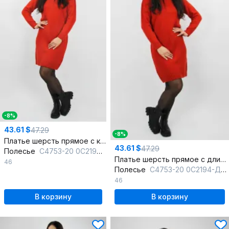
-8%
43.61 $
47.29
-8%
Платье шерсть прямое с круглым вырезом и отложным воротником
43.61 $
47.29
Полесье
С4753-20 0С2194-Д43 164 св.терракот
Платье шерсть прямое с длинным рукавом и круглым вырезом
46
Полесье
С4753-20 0С2194-Д43 164 терракотовый
46
В корзину
В корзину