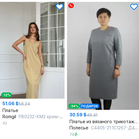
%
-12%
51.06 $
58.24
-34%
ПОДАРОК
Платье
30.59 $
46.41
Romgil
РВ0232-ХМ2 крем-брюле,золото
Платье из вязаного трикотажа с печатным узором и кокеткой
42
Полесье
С4405-21 1С1267-Д43 170 св.серый_меланж
74