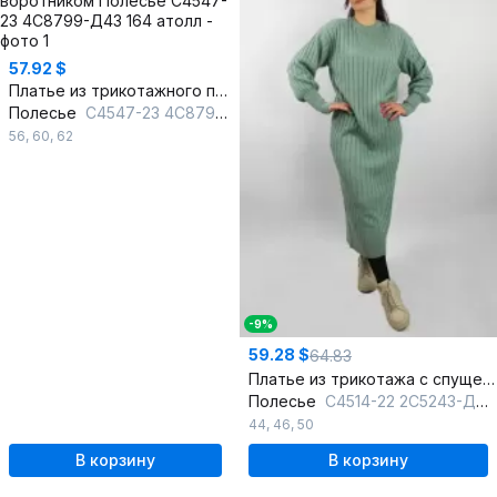
57.92 $
Платье из трикотажного полотна прямого фасона с воротником
Полесье
С4547-23 4С8799-Д43 164 атолл
56
,
60
,
62
-9%
59.28 $
64.83
Платье из трикотажа с спущенной линией плеча и круглым вырезом
Полесье
С4514-22 2С5243-Д43 164 прибой__16-5806
44
,
46
,
50
В корзину
В корзину