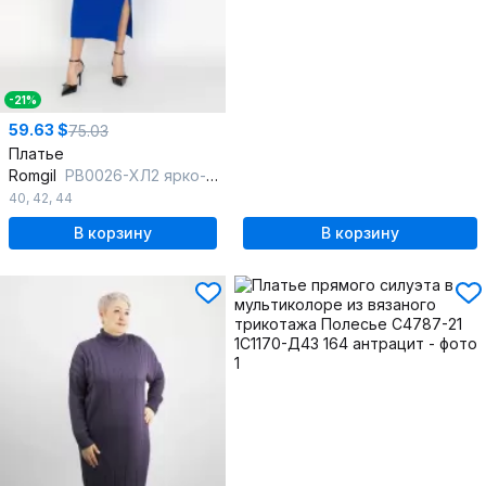
-21%
59.63 $
75.03
Платье
Romgil
РВ0026-ХЛ2 ярко-синий
40
,
42
,
44
В корзину
В корзину