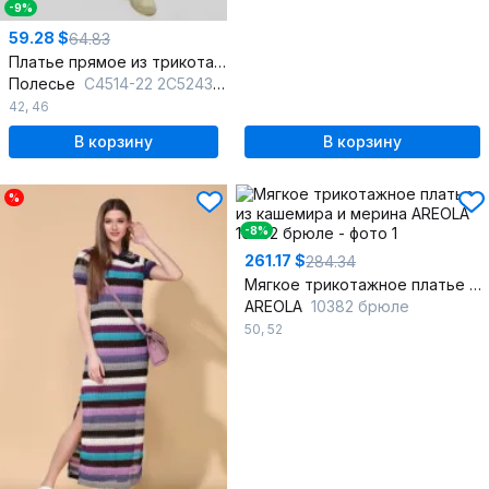
-9%
59.28 $
64.83
Платье прямое из трикотажа с длинным рукавом и спущенной линией плеча
Полесье
С4514-22 2С5243-Д43 164 десерт__17-1927
42
,
46
В корзину
В корзину
%
-8%
261.17 $
284.34
Мягкое трикотажное платье из кашемира и мерина
AREOLA
10382 брюле
50
,
52