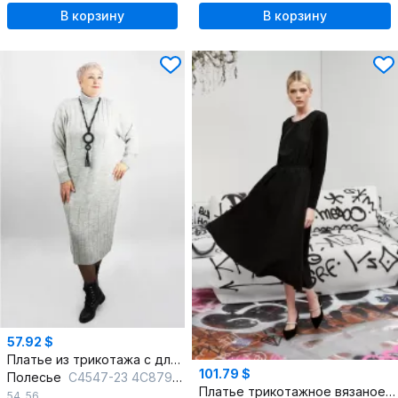
В корзину
В корзину
57.92 $
Платье из трикотажа с длинным рукавом и воротником
101.79 $
Полесье
С4547-23 4С8799-Д43 164 итальянский
Платье трикотажное вязаное нарядное из текстиля
54
,
56