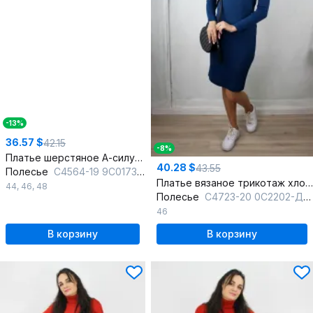
-13%
36.57 $
42.15
-8%
Платье шерстяное А-силуэт с карманами и молнией
40.28 $
43.55
Полесье
С4564-19 9С0173-Д43 164 м.синий
Платье вязаное трикотаж хлопок полуприлегающего силуэта
44
,
46
,
48
Полесье
С4723-20 0С2202-Д43 170 каспийский
46
В корзину
В корзину