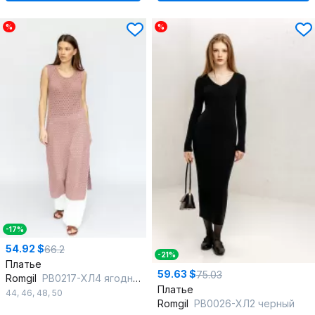
%
%
-17%
54.92 $
66.2
-21%
Платье
59.63 $
75.03
Romgil
РВ0217-ХЛ4 ягодный_крем
Платье
44
,
46
,
48
,
50
Romgil
РВ0026-ХЛ2 черный