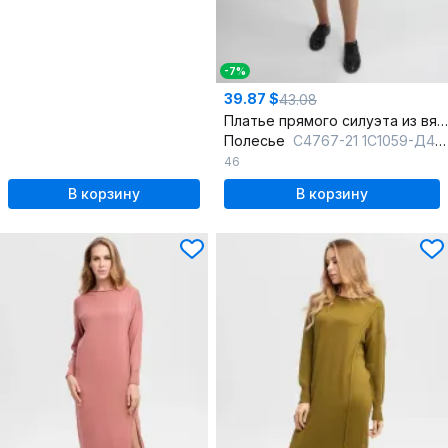
-7%
39.87 $
43.08
Платье прямого силуэта из вязки шерсть демисезон
Полесье
С4767-21 1С1059-Д43 164 коньяк
46
В корзину
В корзину