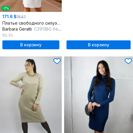
-7%
171.6 $
184.1
Платье свободного силуэта с воротником стойкой
Barbara Geratti
С2913BG белый
50
,
52
В корзину
В корзину