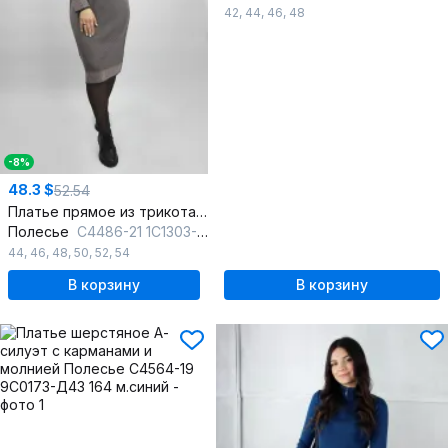
42
,
44
,
46
,
48
-8%
48.3 $
52.54
Платье прямое из трикотажа с спущенной линией плеча
Полесье
С4486-21 1С1303-Д43 164 антрацит
44
,
46
,
48
,
50
,
52
,
54
В корзину
В корзину