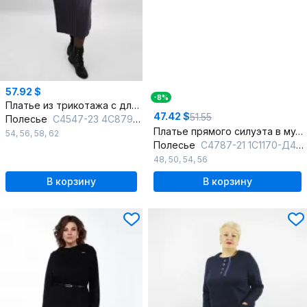
57.92 $
-8%
Платье из трикотажа с длинным рукавом и круглым вырезом
47.42 $
51.55
Полесье
С4547-23 4С8799-Д43 164 баклажан
Платье прямого силуэта в мультиколоре из вязаного трикотажа
54
,
56
,
58
,
62
Полесье
С4787-21 1С1170-Д43 164 антрацит
48
,
50
,
54
,
56
В корзину
В корзину