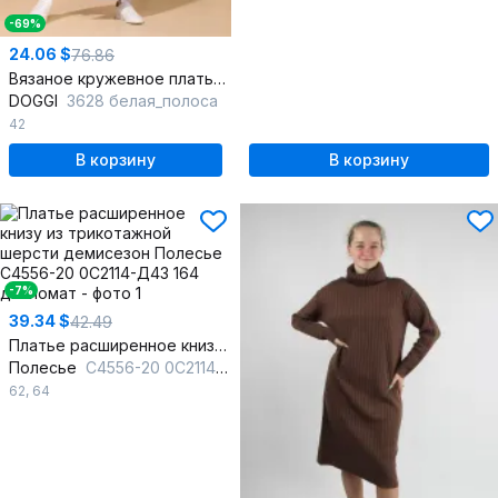
-69%
24.06 $
76.86
Вязаное кружевное платье с капюшоном и разрезами
DOGGI
3628 белая_полоса
42
В корзину
В корзину
-7%
39.34 $
42.49
Платье расширенное книзу из трикотажной шерсти демисезон
Полесье
С4556-20 0С2114-Д43 164 дипломат
62
,
64