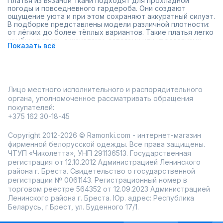
Платья из вязаной ткани подходят для прохладной
погоды и повседневного гардероба. Они создают
ощущение уюта и при этом сохраняют аккуратный силуэт.
В подборке представлены модели различной плотности:
от лёгких до более тёплых вариантов. Такие платья легко
комбинировать с жакетами, сапогами или кроссовками.
Показать всё
Фасоны отличаются практичностью: прямой крой, длина
миди, мягкое приталивание. Нейтральные оттенки
подходят для базовых образов, а фактурная вязка
добавляет выразительности. Разнообразие размеров
помогает подобрать комфортную посадку.
Лицо местного исполнительного и распорядительного
плотная и мягкая фактура;
органа, уполномоченное рассматривать обращения
универсальные фасоны на каждый день;
покупателей:
актуальные сезонные оттенки;
возможность заказа в розницу и оптом.
+375 162 30-18-45
Онлайн-каталог Ramonki регулярно обновляется, а
Copyright 2012-2026 © Ramonki.com - интернет-магазин
примерка перед покупкой помогает выбрать подходящую
модель без лишних сомнений.
фирменной белорусской одежды. Все права защищены.
ЧТУП «Чиколетта», УНП 291136513. Государственная
регистрация от 12.10.2012 Администрацией Ленинского
района г. Бреста. Свидетельство о государственной
регистрации № 0061143. Регистрационный номер в
торговом реестре 564352 от 12.09.2023 Администрацией
Ленинского района г. Бреста. Юр. адрес: Республика
Беларусь, г.Брест, ул. Буденного 17/1.