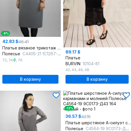
-8%
42.83 $
46.41
Платье вязаное трикотаж хлопок на каждый день
89.17 $
Полесье
С4405-21 1С1267-Д43 170 св.серый_меланж
Платье
72
,
74
,
76
BURVIN
10104-81
42
,
44
,
46
,
48
В корзину
В корзину
-13%
36.57 $
42.15
Платье шерстяное А-силуэт с карманами и молнией
Полесье
С4564-19 9С0173-Д43 164 черный