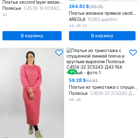
Платье second layer вязаное трикотаж карман кенгуру
264.82 $
288.35
Полесье
С4578-19 0С8624-Д43 164 маренго
Платье вязаное прямое свободное с разрезом
42
AREOLA
10383 щербет
44
,
48
,
52
В корзину
В корзину
-9%
59.28 $
64.83
Платье из трикотажа с спущенной линией плеча и круглым вырезом
Полесье
С4514-22 2С5243-Д43 164 черный
46
,
48