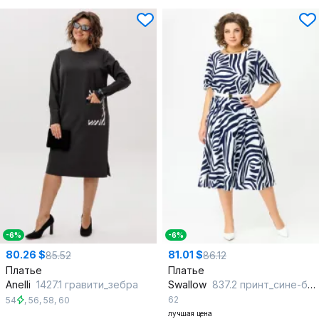
-6%
-6%
80.26 $
81.01 $
85.52
86.12
Платье
Платье
Anelli
1427.1 гравити_зебра
Swallow
837.2 принт_сине-белая_зебра
62
54
,
56
,
58
,
60
лучшая цена