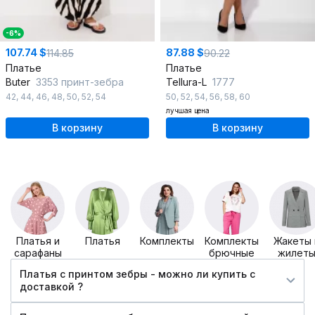
-6%
107.74 $
87.88 $
114.85
90.22
Платье
Платье
Butеr
3353 принт-зебра
Tellura-L
1777
42
,
44
,
46
,
48
,
50
,
52
,
54
50
,
52
,
54
,
56
,
58
,
60
лучшая цена
В корзину
В корзину
Платья и
Платья
Комплекты
Комплекты
Жакеты 
сарафаны
брючные
жилет
Платья с принтом зебры - можно ли купить c
доставкой ?