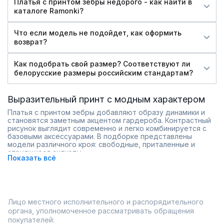
Платья с принтом зебры недорого - как найти в
каталоге Ramonki?
Что если модель не подойдет, как оформить
возврат?
Как подобрать свой размер? Соответствуют ли
белорусские размеры российским стандартам?
Выразительный принт с модным характером
Платья с принтом зебры добавляют образу динамики и
становятся заметным акцентом гардероба. Контрастный
рисунок выглядит современно и легко комбинируется с
базовыми аксессуарами. В подборке представлены
модели различного кроя: свободные, приталенные и
струящиеся силуэты.
Показать всё
Принт зебры подходит как для повседневных образов,
так и для более выразительных сочетаний. Лаконичные
фасоны позволяют сохранить баланс, а разнообразие
длины помогает подобрать комфортный вариант.
контрастный рисунок для акцентного образа;
Лицо местного исполнительного и распорядительного
разные фасоны и длина;
органа, уполномоченное рассматривать обращения
модели для повседневных и вечерних решений;
покупателей:
широкий размерный ряд.