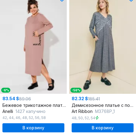
-6%
-56%
83.54 $
82.32 $
89.06
185.41
Бежевое трикотажное платье с принтом зебры для повседневной носки
Демисезонное платье с подрезами, V-образная горловина
Anelli
1427 капучино
Art Ribbon
M3768P_1
42
,
44
,
46
,
48
,
52
,
56
,
58
48
,
50
,
52
,
54
В корзину
В корзину