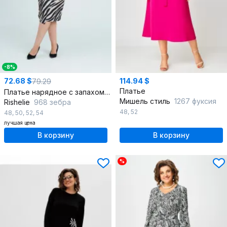
-8%
72.68 $
114.94 $
79.29
Платье
Платье нарядное с запахом и коротким рукавом из текстиля
Мишель стиль
1267 фуксия
Rishelie
968 зебра
48
,
52
48
,
50
,
52
,
54
лучшая цена
В корзину
В корзину
%