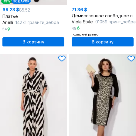
-19%
ПОДАРОК
69.23 $
71.36 $
85.52
Демисезонное свободное платье с карманами и спущенным плечом
Платье
Viola Style
01059 принт_зебра
Anelli
1427.1 гравити_зебра
48
54
последний размер
В корзину
В корзину