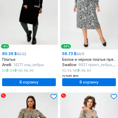
-6%
-34%
80.26 $
56.73 $
85.52
86.11
Платье
Белое и черное платье прямого силуэта с нагрудными вытачками
Anelli
1427.1 сны_зебры
Swallow
663.1 принт_зебра_черная
52
,
54
,
56
,
58
,
60
52
,
54
,
56
,
58
,
60
лучшая цена
В корзину
В корзину
%
%