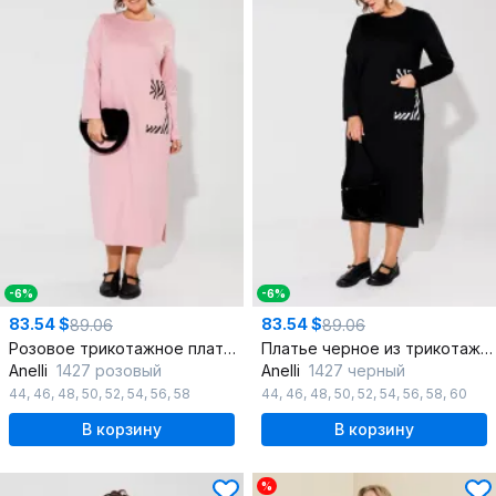
-6%
-6%
83.54 $
83.54 $
89.06
89.06
Розовое трикотажное платье с зеброй и принтом для каждодневного стиля
Платье черное из трикотажа с принтом зебра
Anelli
1427 розовый
Anelli
1427 черный
44
,
46
,
48
,
50
,
52
,
54
,
56
,
58
44
,
46
,
48
,
50
,
52
,
54
,
56
,
58
,
60
В корзину
В корзину
%