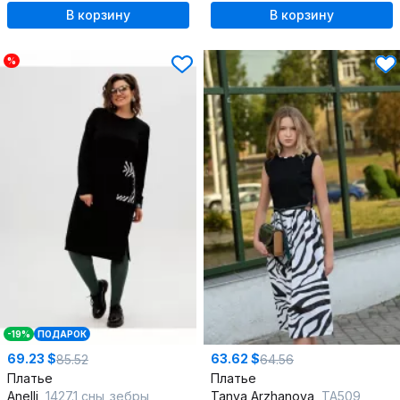
В корзину
В корзину
%
-19%
ПОДАРОК
69.23 $
63.62 $
85.52
64.56
Платье
Платье
Anelli
1427.1 сны_зебры
Tanya Arzhanova
ТА509