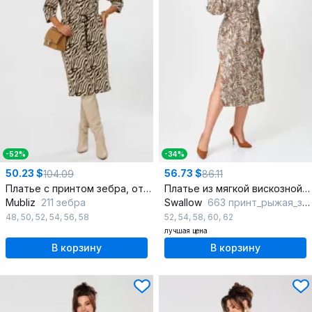
-52%
-34%
50.23 $
56.73 $
104.09
86.11
Платье с принтом зебра, отрезное по линии талии и шнуром
Платье из мягкой вискозной ткани с карманами и разрезами
Mubliz
211 зебра
Swallow
663 принт_рыжая_зебра
48
,
50
,
52
,
54
,
56
,
58
52
,
54
,
58
,
60
,
62
лучшая цена
В корзину
В корзину