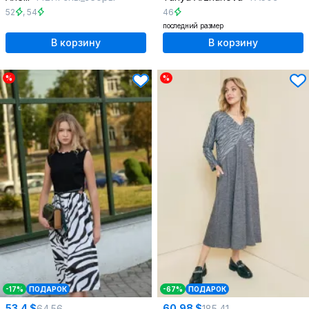
52
,
54
46
последний размер
В корзину
В корзину
%
%
-17%
ПОДАРОК
-67%
ПОДАРОК
53.4 $
60.98 $
64.56
185.41