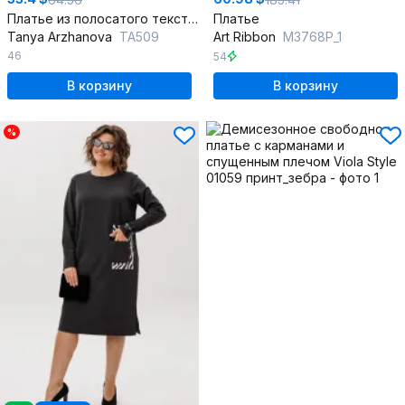
Платье из полосатого текстиля с зебра-принтом
Платье
Tanya Arzhanova
ТА509
Art Ribbon
M3768P_1
46
54
В корзину
В корзину
%