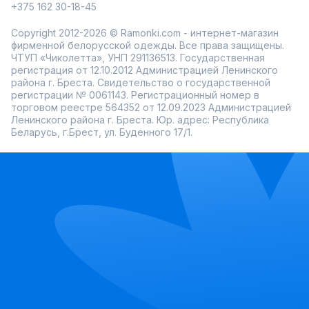
+375 162 30-18-45
Каталог Ramonki регулярно обновляется, а примерка
перед покупкой помогает выбрать наиболее подходящую
Copyright 2012-2026 © Ramonki.com - интернет-магазин
модель.
фирменной белорусской одежды. Все права защищены.
ЧТУП «Чиколетта», УНП 291136513. Государственная
регистрация от 12.10.2012 Администрацией Ленинского
района г. Бреста. Свидетельство о государственной
регистрации № 0061143. Регистрационный номер в
торговом реестре 564352 от 12.09.2023 Администрацией
Ленинского района г. Бреста. Юр. адрес: Республика
Беларусь, г.Брест, ул. Буденного 17/1.